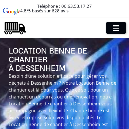
Téléphone :
06.63.53.17.27
4.8/5 basés sur 628 avis
LOCATION BENNE DE
CHANTIER
À DESSENHEIM
Besoin d’une solution efficace pour gérer vos
déchets à Dessenheim ? Notre Location Benne de
chantier est là pour vous. Que ce soit pour un
chantier, un débarras ou une rénovation, notre
Location Benne de chantier à Dessenheim vous
accompagne avec flexibilité. Chaque benne est
livrée et reprise selon vos disponibilités. Le
Location Benne de chantier à Dessenheim est