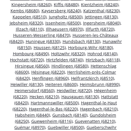
Kingersheim (68260)
,
Kiffis (68480)
,
Kientzheim (68240)
,
Kembs (68680)
,
Kaysersberg (68240)
,
Katzenthal (68230)
,
Kappelen (68510)
,
Jungholtz (68500)
,
Jettingen (68130)
,
Jebsheim (68320)
,
Issenheim (68500)
,
Ingersheim (68040)
,
Illzach (68110)
,
Illhaeusern (68970)
,
Illfurth (68720)
,
Husseren-Wesserling (68470)
,
Husseren-les-Châteaux
(68420)
,
Huningue (68330)
,
Hundsbach (68130)
,
Hunawihr
(68150)
,
Houssen (68125)
,
Horbourg-Wihr (68180)
,
Hombourg (68490)
,
Holtzwihr (68320)
,
Hohrod (68140)
,
Hochstatt (68720)
,
Hirtzfelden (68740)
,
Hirtzbach (68118)
,
Hirsingue (68560)
,
Hindlingen (68580)
,
Hettenschlag
(68600)
,
Hésingue (68220)
,
Herrlisheim-près-Colmar
(68420)
,
Henflingen (68960)
,
Helfrantzkirch (68510)
,
Heiwiller (68130)
,
Heiteren (68600)
,
Heimsbrunn (68990)
,
Heimersdorf (68560)
,
Heidwiller (68720)
,
Hégenheim
(68220)
,
Hecken (68210)
,
Hausgauen (68130)
,
Hattstatt
(68420)
,
Hartmannswiller (68500)
,
Hagenthal-le-Haut
(68220)
,
Hagenthal-le-Bas (68220)
,
Hagenbach (68210)
,
Habsheim (68440)
,
Gunsbach (68140)
,
Gundolsheim
(68250)
,
Guewenheim (68116)
,
Guevenatten (68210)
,
Guémar (68970)
,
Guebwiller (68500)
,
Gueberschwihr