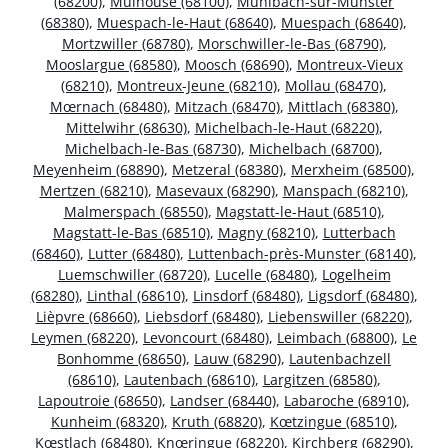
(68200)
,
Mulhouse (68100)
,
Muhlbach-sur-Munster
(68380)
,
Muespach-le-Haut (68640)
,
Muespach (68640)
,
Mortzwiller (68780)
,
Morschwiller-le-Bas (68790)
,
Mooslargue (68580)
,
Moosch (68690)
,
Montreux-Vieux
(68210)
,
Montreux-Jeune (68210)
,
Mollau (68470)
,
Mœrnach (68480)
,
Mitzach (68470)
,
Mittlach (68380)
,
Mittelwihr (68630)
,
Michelbach-le-Haut (68220)
,
Michelbach-le-Bas (68730)
,
Michelbach (68700)
,
Meyenheim (68890)
,
Metzeral (68380)
,
Merxheim (68500)
,
Mertzen (68210)
,
Masevaux (68290)
,
Manspach (68210)
,
Malmerspach (68550)
,
Magstatt-le-Haut (68510)
,
Magstatt-le-Bas (68510)
,
Magny (68210)
,
Lutterbach
(68460)
,
Lutter (68480)
,
Luttenbach-près-Munster (68140)
,
Luemschwiller (68720)
,
Lucelle (68480)
,
Logelheim
(68280)
,
Linthal (68610)
,
Linsdorf (68480)
,
Ligsdorf (68480)
,
Lièpvre (68660)
,
Liebsdorf (68480)
,
Liebenswiller (68220)
,
Leymen (68220)
,
Levoncourt (68480)
,
Leimbach (68800)
,
Le
Bonhomme (68650)
,
Lauw (68290)
,
Lautenbachzell
(68610)
,
Lautenbach (68610)
,
Largitzen (68580)
,
Lapoutroie (68650)
,
Landser (68440)
,
Labaroche (68910)
,
Kunheim (68320)
,
Kruth (68820)
,
Kœtzingue (68510)
,
Kœstlach (68480)
,
Knœringue (68220)
,
Kirchberg (68290)
,