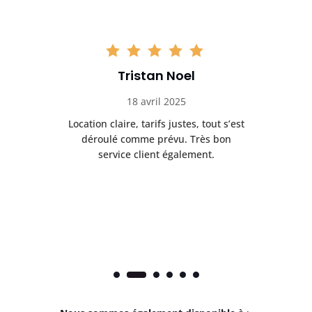
Tristan Noel
18 avril 2025
 de
Location claire, tarifs justes, tout s’est
Se
t
déroulé comme prévu. Très bon
pile
service client également.