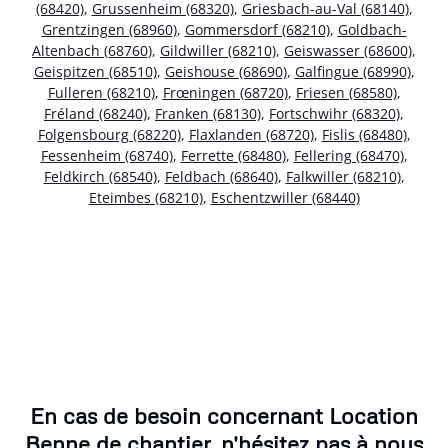
(68420)
,
Grussenheim (68320)
,
Griesbach-au-Val (68140)
,
Grentzingen (68960)
,
Gommersdorf (68210)
,
Goldbach-
Altenbach (68760)
,
Gildwiller (68210)
,
Geiswasser (68600)
,
Geispitzen (68510)
,
Geishouse (68690)
,
Galfingue (68990)
,
Fulleren (68210)
,
Frœningen (68720)
,
Friesen (68580)
,
Fréland (68240)
,
Franken (68130)
,
Fortschwihr (68320)
,
Folgensbourg (68220)
,
Flaxlanden (68720)
,
Fislis (68480)
,
Fessenheim (68740)
,
Ferrette (68480)
,
Fellering (68470)
,
Feldkirch (68540)
,
Feldbach (68640)
,
Falkwiller (68210)
,
Eteimbes (68210)
,
Eschentzwiller (68440)
En cas de besoin concernant Location
Benne de chantier, n'hésitez pas à nous