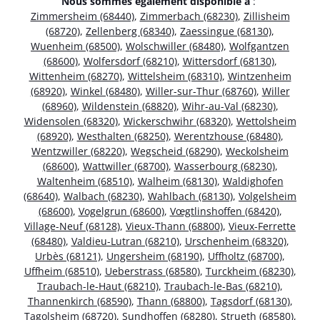
Nous sommes également disponible à
:
Zimmersheim (68440)
,
Zimmerbach (68230)
,
Zillisheim
(68720)
,
Zellenberg (68340)
,
Zaessingue (68130)
,
Wuenheim (68500)
,
Wolschwiller (68480)
,
Wolfgantzen
(68600)
,
Wolfersdorf (68210)
,
Wittersdorf (68130)
,
Wittenheim (68270)
,
Wittelsheim (68310)
,
Wintzenheim
(68920)
,
Winkel (68480)
,
Willer-sur-Thur (68760)
,
Willer
(68960)
,
Wildenstein (68820)
,
Wihr-au-Val (68230)
,
Widensolen (68320)
,
Wickerschwihr (68320)
,
Wettolsheim
(68920)
,
Westhalten (68250)
,
Werentzhouse (68480)
,
Wentzwiller (68220)
,
Wegscheid (68290)
,
Weckolsheim
(68600)
,
Wattwiller (68700)
,
Wasserbourg (68230)
,
Waltenheim (68510)
,
Walheim (68130)
,
Waldighofen
(68640)
,
Walbach (68230)
,
Wahlbach (68130)
,
Volgelsheim
(68600)
,
Vogelgrun (68600)
,
Vœgtlinshoffen (68420)
,
Village-Neuf (68128)
,
Vieux-Thann (68800)
,
Vieux-Ferrette
(68480)
,
Valdieu-Lutran (68210)
,
Urschenheim (68320)
,
Urbès (68121)
,
Ungersheim (68190)
,
Uffholtz (68700)
,
Uffheim (68510)
,
Ueberstrass (68580)
,
Turckheim (68230)
,
Traubach-le-Haut (68210)
,
Traubach-le-Bas (68210)
,
Thannenkirch (68590)
,
Thann (68800)
,
Tagsdorf (68130)
,
Tagolsheim (68720)
,
Sundhoffen (68280)
,
Strueth (68580)
,