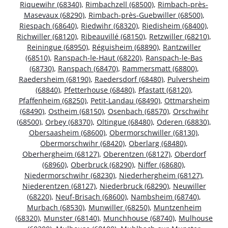
Riquewihr (68340)
,
Rimbachzell (68500)
,
Rimbach-près-
Masevaux (68290)
,
Rimbach-près-Guebwiller (68500)
,
Riespach (68640)
,
Riedwihr (68320)
,
Riedisheim (68400)
,
Richwiller (68120)
,
Ribeauvillé (68150)
,
Retzwiller (68210)
,
Reiningue (68950)
,
Réguisheim (68890)
,
Rantzwiller
(68510)
,
Ranspach-le-Haut (68220)
,
Ranspach-le-Bas
(68730)
,
Ranspach (68470)
,
Rammersmatt (68800)
,
Raedersheim (68190)
,
Raedersdorf (68480)
,
Pulversheim
(68840)
,
Pfetterhouse (68480)
,
Pfastatt (68120)
,
Pfaffenheim (68250)
,
Petit-Landau (68490)
,
Ottmarsheim
(68490)
,
Ostheim (68150)
,
Osenbach (68570)
,
Orschwihr
(68500)
,
Orbey (68370)
,
Oltingue (68480)
,
Oderen (68830)
,
Obersaasheim (68600)
,
Obermorschwiller (68130)
,
Obermorschwihr (68420)
,
Oberlarg (68480)
,
Oberhergheim (68127)
,
Oberentzen (68127)
,
Oberdorf
(68960)
,
Oberbruck (68290)
,
Niffer (68680)
,
Niedermorschwihr (68230)
,
Niederhergheim (68127)
,
Niederentzen (68127)
,
Niederbruck (68290)
,
Neuwiller
(68220)
,
Neuf-Brisach (68600)
,
Nambsheim (68740)
,
Murbach (68530)
,
Munwiller (68250)
,
Muntzenheim
(68320)
,
Munster (68140)
,
Munchhouse (68740)
,
Mulhouse