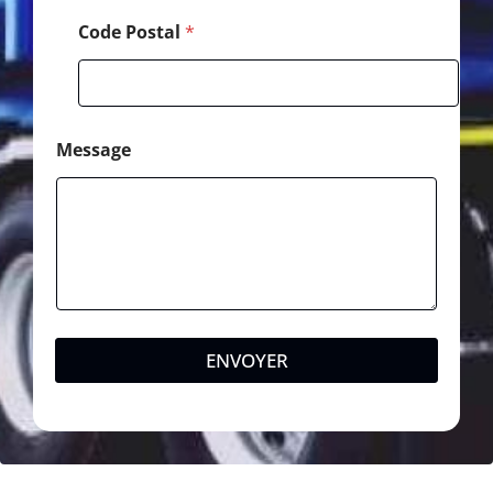
e
Code Postal
*
Message
ENVOYER