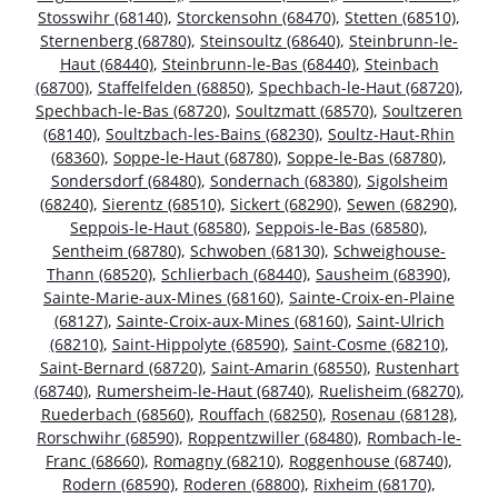
Stosswihr (68140)
,
Storckensohn (68470)
,
Stetten (68510)
,
Sternenberg (68780)
,
Steinsoultz (68640)
,
Steinbrunn-le-
Haut (68440)
,
Steinbrunn-le-Bas (68440)
,
Steinbach
(68700)
,
Staffelfelden (68850)
,
Spechbach-le-Haut (68720)
,
Spechbach-le-Bas (68720)
,
Soultzmatt (68570)
,
Soultzeren
(68140)
,
Soultzbach-les-Bains (68230)
,
Soultz-Haut-Rhin
(68360)
,
Soppe-le-Haut (68780)
,
Soppe-le-Bas (68780)
,
Sondersdorf (68480)
,
Sondernach (68380)
,
Sigolsheim
(68240)
,
Sierentz (68510)
,
Sickert (68290)
,
Sewen (68290)
,
Seppois-le-Haut (68580)
,
Seppois-le-Bas (68580)
,
Sentheim (68780)
,
Schwoben (68130)
,
Schweighouse-
Thann (68520)
,
Schlierbach (68440)
,
Sausheim (68390)
,
Sainte-Marie-aux-Mines (68160)
,
Sainte-Croix-en-Plaine
(68127)
,
Sainte-Croix-aux-Mines (68160)
,
Saint-Ulrich
(68210)
,
Saint-Hippolyte (68590)
,
Saint-Cosme (68210)
,
Saint-Bernard (68720)
,
Saint-Amarin (68550)
,
Rustenhart
(68740)
,
Rumersheim-le-Haut (68740)
,
Ruelisheim (68270)
,
Ruederbach (68560)
,
Rouffach (68250)
,
Rosenau (68128)
,
Rorschwihr (68590)
,
Roppentzwiller (68480)
,
Rombach-le-
Franc (68660)
,
Romagny (68210)
,
Roggenhouse (68740)
,
Rodern (68590)
,
Roderen (68800)
,
Rixheim (68170)
,