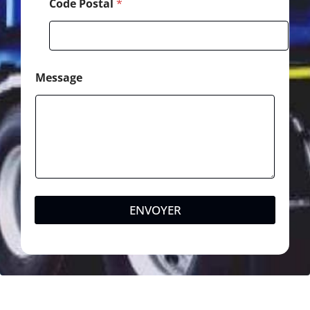
Code Postal
*
Message
ENVOYER