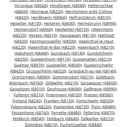
Hirsingue (68560)
,
Hindlingen (68580)
,
Hettenschlag
(68600)
,
Hésingue (68220)
,
Herrlisheim-près-Colmar
(68420)
,
Henflingen (68960)
,
Helfrantzkirch (68510)
,
Heiwiller (68130)
,
Heiteren (68600)
,
Heimsbrunn (68990)
,
Heimersdorf (68560)
,
Heidwiller (68720)
,
Hégenheim
(68220)
,
Hecken (68210)
,
Hausgauen (68130)
,
Hattstatt
(68420)
,
Hartmannswiller (68500)
,
Hagenthal-le-Haut
(68220)
,
Hagenthal-le-Bas (68220)
,
Hagenbach (68210)
,
Habsheim (68440)
,
Gunsbach (68140)
,
Gundolsheim
(68250)
,
Guewenheim (68116)
,
Guevenatten (68210)
,
Guémar (68970)
,
Guebwiller (68500)
,
Gueberschwihr
(68420)
,
Grussenheim (68320)
,
Griesbach-au-Val (68140)
,
Grentzingen (68960)
,
Gommersdorf (68210)
,
Goldbach-
Altenbach (68760)
,
Gildwiller (68210)
,
Geiswasser (68600)
,
Geispitzen (68510)
,
Geishouse (68690)
,
Galfingue (68990)
,
Fulleren (68210)
,
Frœningen (68720)
,
Friesen (68580)
,
Fréland (68240)
,
Franken (68130)
,
Fortschwihr (68320)
,
Folgensbourg (68220)
,
Flaxlanden (68720)
,
Fislis (68480)
,
Fessenheim (68740)
,
Ferrette (68480)
,
Fellering (68470)
,
Feldkirch (68540)
,
Feldbach (68640)
,
Falkwiller (68210)
,
Eteimbes (68210)
,
Eschentzwiller (68440)