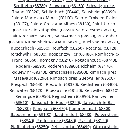
Sentheim (68780)
,
Schwoben (68130)
,
Schweighouse-
Thann (68520)
,
Schlierbach (68440)
,
Sausheim (68390)
,
Sainte-Marie-aux-Mines (68160)
,
Sainte-Croix-en-Plaine
(68127)
,
Sainte-Croix-aux-Mines (68160)
,
Saint-Ulrich
(68210)
,
Saint-Hippolyte (68590)
,
Saint-Cosme (68210)
,
Saint-Bernard (68720)
,
Saint-Amarin (68550)
,
Rustenhart
(68740)
,
Rumersheim-le-Haut (68740)
,
Ruelisheim (68270)
,
Ruederbach (68560)
,
Rouffach (68250)
,
Rosenau (68128)
,
Rorschwihr (68590)
,
Roppentzwiller (68480)
,
Rombach-le-
Franc (68660)
,
Romagny (68210)
,
Roggenhouse (68740)
,
Rodern (68590)
,
Roderen (68800)
,
Rixheim (68170)
,
Riquewihr (68340)
,
Rimbachzell (68500)
,
Rimbach-près-
Masevaux (68290)
,
Rimbach-près-Guebwiller (68500)
,
Riespach (68640)
,
Riedwihr (68320)
,
Riedisheim (68400)
,
Richwiller (68120)
,
Ribeauvillé (68150)
,
Retzwiller (68210)
,
Reiningue (68950)
,
Réguisheim (68890)
,
Rantzwiller
(68510)
,
Ranspach-le-Haut (68220)
,
Ranspach-le-Bas
(68730)
,
Ranspach (68470)
,
Rammersmatt (68800)
,
Raedersheim (68190)
,
Raedersdorf (68480)
,
Pulversheim
(68840)
,
Pfetterhouse (68480)
,
Pfastatt (68120)
,
Pfaffenheim (68250)
,
Petit-Landau (68490)
,
Ottmarsheim