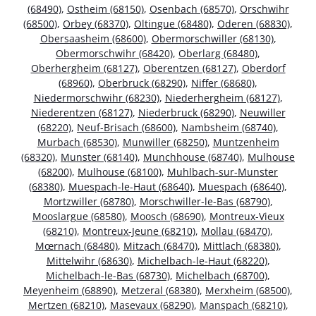
(68490)
,
Ostheim (68150)
,
Osenbach (68570)
,
Orschwihr
(68500)
,
Orbey (68370)
,
Oltingue (68480)
,
Oderen (68830)
,
Obersaasheim (68600)
,
Obermorschwiller (68130)
,
Obermorschwihr (68420)
,
Oberlarg (68480)
,
Oberhergheim (68127)
,
Oberentzen (68127)
,
Oberdorf
(68960)
,
Oberbruck (68290)
,
Niffer (68680)
,
Niedermorschwihr (68230)
,
Niederhergheim (68127)
,
Niederentzen (68127)
,
Niederbruck (68290)
,
Neuwiller
(68220)
,
Neuf-Brisach (68600)
,
Nambsheim (68740)
,
Murbach (68530)
,
Munwiller (68250)
,
Muntzenheim
(68320)
,
Munster (68140)
,
Munchhouse (68740)
,
Mulhouse
(68200)
,
Mulhouse (68100)
,
Muhlbach-sur-Munster
(68380)
,
Muespach-le-Haut (68640)
,
Muespach (68640)
,
Mortzwiller (68780)
,
Morschwiller-le-Bas (68790)
,
Mooslargue (68580)
,
Moosch (68690)
,
Montreux-Vieux
(68210)
,
Montreux-Jeune (68210)
,
Mollau (68470)
,
Mœrnach (68480)
,
Mitzach (68470)
,
Mittlach (68380)
,
Mittelwihr (68630)
,
Michelbach-le-Haut (68220)
,
Michelbach-le-Bas (68730)
,
Michelbach (68700)
,
Meyenheim (68890)
,
Metzeral (68380)
,
Merxheim (68500)
,
Mertzen (68210)
,
Masevaux (68290)
,
Manspach (68210)
,