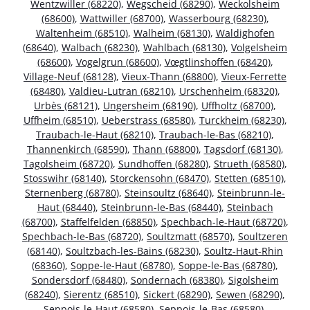
Wentzwiller (68220)
,
Wegscheid (68290)
,
Weckolsheim
(68600)
,
Wattwiller (68700)
,
Wasserbourg (68230)
,
Waltenheim (68510)
,
Walheim (68130)
,
Waldighofen
(68640)
,
Walbach (68230)
,
Wahlbach (68130)
,
Volgelsheim
(68600)
,
Vogelgrun (68600)
,
Vœgtlinshoffen (68420)
,
Village-Neuf (68128)
,
Vieux-Thann (68800)
,
Vieux-Ferrette
(68480)
,
Valdieu-Lutran (68210)
,
Urschenheim (68320)
,
Urbès (68121)
,
Ungersheim (68190)
,
Uffholtz (68700)
,
Uffheim (68510)
,
Ueberstrass (68580)
,
Turckheim (68230)
,
Traubach-le-Haut (68210)
,
Traubach-le-Bas (68210)
,
Thannenkirch (68590)
,
Thann (68800)
,
Tagsdorf (68130)
,
Tagolsheim (68720)
,
Sundhoffen (68280)
,
Strueth (68580)
,
Stosswihr (68140)
,
Storckensohn (68470)
,
Stetten (68510)
,
Sternenberg (68780)
,
Steinsoultz (68640)
,
Steinbrunn-le-
Haut (68440)
,
Steinbrunn-le-Bas (68440)
,
Steinbach
(68700)
,
Staffelfelden (68850)
,
Spechbach-le-Haut (68720)
,
Spechbach-le-Bas (68720)
,
Soultzmatt (68570)
,
Soultzeren
(68140)
,
Soultzbach-les-Bains (68230)
,
Soultz-Haut-Rhin
(68360)
,
Soppe-le-Haut (68780)
,
Soppe-le-Bas (68780)
,
Sondersdorf (68480)
,
Sondernach (68380)
,
Sigolsheim
(68240)
,
Sierentz (68510)
,
Sickert (68290)
,
Sewen (68290)
,
Seppois-le-Haut (68580)
,
Seppois-le-Bas (68580)
,