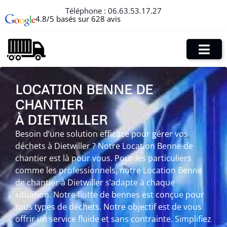
Téléphone :
06.63.53.17.27
4.8/5 basés sur 628 avis
LOCATION BENNE DE
CHANTIER
À DIETWILLER
Besoin d’une solution efficace pour gérer vos
déchets à Dietwiller ? Notre Location Benne de
chantier est là pour vous. Pour les particuliers
comme les professionnels, notre Location Benne
de chantier à Dietwiller s’adapte à chaque
situation. Notre flotte de bennes est conçue pour
tous types de déchets. Notre objectif est de vous
offrir un service fluide et sans contrainte. Simplifiez