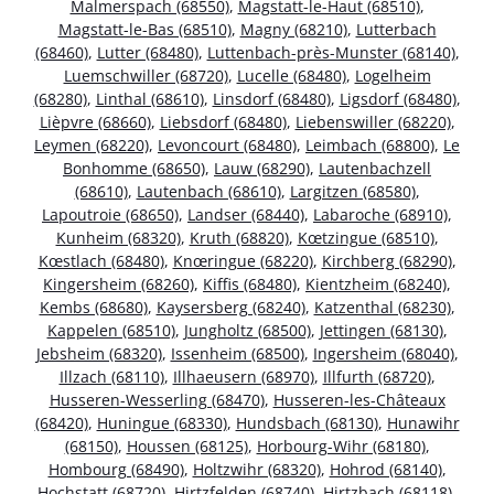
Malmerspach (68550)
,
Magstatt-le-Haut (68510)
,
Magstatt-le-Bas (68510)
,
Magny (68210)
,
Lutterbach
(68460)
,
Lutter (68480)
,
Luttenbach-près-Munster (68140)
,
Luemschwiller (68720)
,
Lucelle (68480)
,
Logelheim
(68280)
,
Linthal (68610)
,
Linsdorf (68480)
,
Ligsdorf (68480)
,
Lièpvre (68660)
,
Liebsdorf (68480)
,
Liebenswiller (68220)
,
Leymen (68220)
,
Levoncourt (68480)
,
Leimbach (68800)
,
Le
Bonhomme (68650)
,
Lauw (68290)
,
Lautenbachzell
(68610)
,
Lautenbach (68610)
,
Largitzen (68580)
,
Lapoutroie (68650)
,
Landser (68440)
,
Labaroche (68910)
,
Kunheim (68320)
,
Kruth (68820)
,
Kœtzingue (68510)
,
Kœstlach (68480)
,
Knœringue (68220)
,
Kirchberg (68290)
,
Kingersheim (68260)
,
Kiffis (68480)
,
Kientzheim (68240)
,
Kembs (68680)
,
Kaysersberg (68240)
,
Katzenthal (68230)
,
Kappelen (68510)
,
Jungholtz (68500)
,
Jettingen (68130)
,
Jebsheim (68320)
,
Issenheim (68500)
,
Ingersheim (68040)
,
Illzach (68110)
,
Illhaeusern (68970)
,
Illfurth (68720)
,
Husseren-Wesserling (68470)
,
Husseren-les-Châteaux
(68420)
,
Huningue (68330)
,
Hundsbach (68130)
,
Hunawihr
(68150)
,
Houssen (68125)
,
Horbourg-Wihr (68180)
,
Hombourg (68490)
,
Holtzwihr (68320)
,
Hohrod (68140)
,
Hochstatt (68720)
,
Hirtzfelden (68740)
,
Hirtzbach (68118)
,