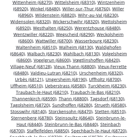
Wittenheim (68270)
,
Wittelsheim (68310)
,
Wintzenheim
(68920)
,
Winkel (68480)
,
Willer-sur-Thur (68760)
,
Willer
(68960)
,
Wildenstein (68820)
,
Wihr-au-Val (68230)
,
Widensolen (68320)
,
Wickerschwihr (68320)
,
Wettolsheim
(68920)
,
Westhalten (68250)
,
Werentzhouse (68480)
,
Wentzwiller (68220)
,
Wegscheid (68290)
,
Weckolsheim
(68600)
,
Wattwiller (68700)
,
Wasserbourg (68230)
,
Waltenheim (68510)
,
Walheim (68130)
,
Waldighofen
(68640)
,
Walbach (68230)
,
Wahlbach (68130)
,
Volgelsheim
(68600)
,
Vogelgrun (68600)
,
Vœgtlinshoffen (68420)
,
Village-Neuf (68128)
,
Vieux-Thann (68800)
,
Vieux-Ferrette
(68480)
,
Valdieu-Lutran (68210)
,
Urschenheim (68320)
,
Urbès (68121)
,
Ungersheim (68190)
,
Uffholtz (68700)
,
Uffheim (68510)
,
Ueberstrass (68580)
,
Turckheim (68230)
,
Traubach-le-Haut (68210)
,
Traubach-le-Bas (68210)
,
Thannenkirch (68590)
,
Thann (68800)
,
Tagsdorf (68130)
,
Tagolsheim (68720)
,
Sundhoffen (68280)
,
Strueth (68580)
,
Stosswihr (68140)
,
Storckensohn (68470)
,
Stetten (68510)
,
Sternenberg (68780)
,
Steinsoultz (68640)
,
Steinbrunn-le-
Haut (68440)
,
Steinbrunn-le-Bas (68440)
,
Steinbach
(68700)
,
Staffelfelden (68850)
,
Spechbach-le-Haut (68720)
,