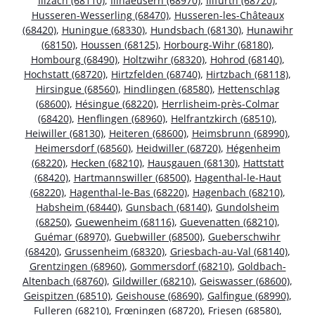
Illzach (68110)
,
Illhaeusern (68970)
,
Illfurth (68720)
,
Husseren-Wesserling (68470)
,
Husseren-les-Châteaux
(68420)
,
Huningue (68330)
,
Hundsbach (68130)
,
Hunawihr
(68150)
,
Houssen (68125)
,
Horbourg-Wihr (68180)
,
Hombourg (68490)
,
Holtzwihr (68320)
,
Hohrod (68140)
,
Hochstatt (68720)
,
Hirtzfelden (68740)
,
Hirtzbach (68118)
,
Hirsingue (68560)
,
Hindlingen (68580)
,
Hettenschlag
(68600)
,
Hésingue (68220)
,
Herrlisheim-près-Colmar
(68420)
,
Henflingen (68960)
,
Helfrantzkirch (68510)
,
Heiwiller (68130)
,
Heiteren (68600)
,
Heimsbrunn (68990)
,
Heimersdorf (68560)
,
Heidwiller (68720)
,
Hégenheim
(68220)
,
Hecken (68210)
,
Hausgauen (68130)
,
Hattstatt
(68420)
,
Hartmannswiller (68500)
,
Hagenthal-le-Haut
(68220)
,
Hagenthal-le-Bas (68220)
,
Hagenbach (68210)
,
Habsheim (68440)
,
Gunsbach (68140)
,
Gundolsheim
(68250)
,
Guewenheim (68116)
,
Guevenatten (68210)
,
Guémar (68970)
,
Guebwiller (68500)
,
Gueberschwihr
(68420)
,
Grussenheim (68320)
,
Griesbach-au-Val (68140)
,
Grentzingen (68960)
,
Gommersdorf (68210)
,
Goldbach-
Altenbach (68760)
,
Gildwiller (68210)
,
Geiswasser (68600)
,
Geispitzen (68510)
,
Geishouse (68690)
,
Galfingue (68990)
,
Fulleren (68210)
,
Frœningen (68720)
,
Friesen (68580)
,