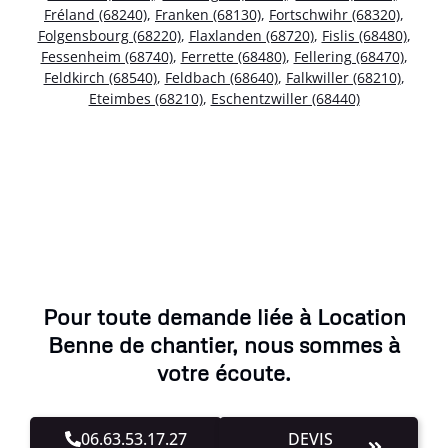
Fréland (68240)
,
Franken (68130)
,
Fortschwihr (68320)
,
Folgensbourg (68220)
,
Flaxlanden (68720)
,
Fislis (68480)
,
Fessenheim (68740)
,
Ferrette (68480)
,
Fellering (68470)
,
Feldkirch (68540)
,
Feldbach (68640)
,
Falkwiller (68210)
,
Eteimbes (68210)
,
Eschentzwiller (68440)
Pour toute demande liée à Location
Benne de chantier, nous sommes à
votre écoute.
06.63.53.17.27
DEVIS