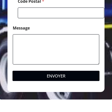
Code Postal
*
Message
ENVOYER