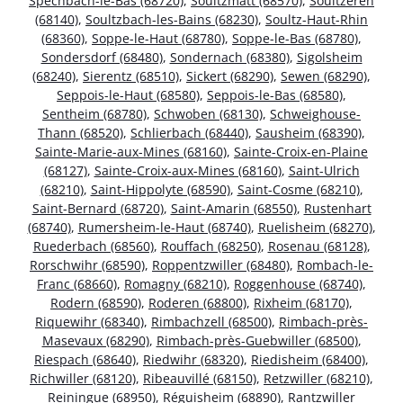
Spechbach-le-Bas (68720)
,
Soultzmatt (68570)
,
Soultzeren
(68140)
,
Soultzbach-les-Bains (68230)
,
Soultz-Haut-Rhin
(68360)
,
Soppe-le-Haut (68780)
,
Soppe-le-Bas (68780)
,
Sondersdorf (68480)
,
Sondernach (68380)
,
Sigolsheim
(68240)
,
Sierentz (68510)
,
Sickert (68290)
,
Sewen (68290)
,
Seppois-le-Haut (68580)
,
Seppois-le-Bas (68580)
,
Sentheim (68780)
,
Schwoben (68130)
,
Schweighouse-
Thann (68520)
,
Schlierbach (68440)
,
Sausheim (68390)
,
Sainte-Marie-aux-Mines (68160)
,
Sainte-Croix-en-Plaine
(68127)
,
Sainte-Croix-aux-Mines (68160)
,
Saint-Ulrich
(68210)
,
Saint-Hippolyte (68590)
,
Saint-Cosme (68210)
,
Saint-Bernard (68720)
,
Saint-Amarin (68550)
,
Rustenhart
(68740)
,
Rumersheim-le-Haut (68740)
,
Ruelisheim (68270)
,
Ruederbach (68560)
,
Rouffach (68250)
,
Rosenau (68128)
,
Rorschwihr (68590)
,
Roppentzwiller (68480)
,
Rombach-le-
Franc (68660)
,
Romagny (68210)
,
Roggenhouse (68740)
,
Rodern (68590)
,
Roderen (68800)
,
Rixheim (68170)
,
Riquewihr (68340)
,
Rimbachzell (68500)
,
Rimbach-près-
Masevaux (68290)
,
Rimbach-près-Guebwiller (68500)
,
Riespach (68640)
,
Riedwihr (68320)
,
Riedisheim (68400)
,
Richwiller (68120)
,
Ribeauvillé (68150)
,
Retzwiller (68210)
,
Reiningue (68950)
,
Réguisheim (68890)
,
Rantzwiller