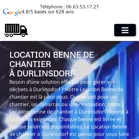
Téléphone :
06.63.53.17.27
4.8/5 basés sur 628 avis
LOCATION BENNE DE
CHANTIER
À DURLINSDORF
Besoin d’une solution efficace pour gérer vos
déchets à Durlinsdorf ? Notre Location Benne de
chantier est là pour vous. Que ce soit pour un
chantier, un débarras ou une rénovation, notre
Location Benne de chantier à Durlinsdorf répond à
toutes les exigences. Chaque benne est livrée et
reprise selon vos disponibilités. Le Location Benne
de chantier à Durlinsdorf est pensé pour vous faire