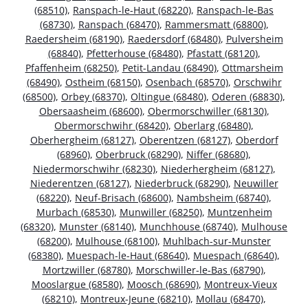
(68510)
,
Ranspach-le-Haut (68220)
,
Ranspach-le-Bas
(68730)
,
Ranspach (68470)
,
Rammersmatt (68800)
,
Raedersheim (68190)
,
Raedersdorf (68480)
,
Pulversheim
(68840)
,
Pfetterhouse (68480)
,
Pfastatt (68120)
,
Pfaffenheim (68250)
,
Petit-Landau (68490)
,
Ottmarsheim
(68490)
,
Ostheim (68150)
,
Osenbach (68570)
,
Orschwihr
(68500)
,
Orbey (68370)
,
Oltingue (68480)
,
Oderen (68830)
,
Obersaasheim (68600)
,
Obermorschwiller (68130)
,
Obermorschwihr (68420)
,
Oberlarg (68480)
,
Oberhergheim (68127)
,
Oberentzen (68127)
,
Oberdorf
(68960)
,
Oberbruck (68290)
,
Niffer (68680)
,
Niedermorschwihr (68230)
,
Niederhergheim (68127)
,
Niederentzen (68127)
,
Niederbruck (68290)
,
Neuwiller
(68220)
,
Neuf-Brisach (68600)
,
Nambsheim (68740)
,
Murbach (68530)
,
Munwiller (68250)
,
Muntzenheim
(68320)
,
Munster (68140)
,
Munchhouse (68740)
,
Mulhouse
(68200)
,
Mulhouse (68100)
,
Muhlbach-sur-Munster
(68380)
,
Muespach-le-Haut (68640)
,
Muespach (68640)
,
Mortzwiller (68780)
,
Morschwiller-le-Bas (68790)
,
Mooslargue (68580)
,
Moosch (68690)
,
Montreux-Vieux
(68210)
,
Montreux-Jeune (68210)
,
Mollau (68470)
,