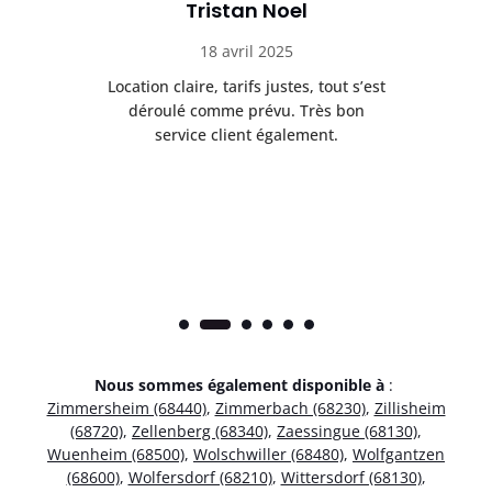
Tristan Noel
18 avril 2025
 de
Location claire, tarifs justes, tout s’est
Se
t
déroulé comme prévu. Très bon
pile
service client également.
Nous sommes également disponible à
:
Zimmersheim (68440)
,
Zimmerbach (68230)
,
Zillisheim
(68720)
,
Zellenberg (68340)
,
Zaessingue (68130)
,
Wuenheim (68500)
,
Wolschwiller (68480)
,
Wolfgantzen
(68600)
,
Wolfersdorf (68210)
,
Wittersdorf (68130)
,