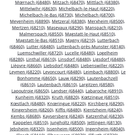
Mœrnach (68480)
,
Mitzach (68470)
,
Mittlach (68380)
,
Mittelwihr (68630)
,
Michelbach-le-Haut (68220)
,
Michelbach-le-Bas (68730)
,
Michelbach (68700)
,
Meyenheim (68890)
,
Metzeral (68380)
,
Merxheim (68500)
,
Mertzen (68210)
,
Masevaux (68290)
,
Manspach (68210)
,
Malmerspach (68550)
,
Magstatt-le-Haut (68510)
,
Magstatt-le-Bas (68510)
,
Magny (68210)
,
Lutterbach
(68460)
,
Lutter (68480)
,
Luttenbach-près-Munster (68140)
,
Luemschwiller (68720)
,
Lucelle (68480)
,
Logelheim
(68280)
,
Linthal (68610)
,
Linsdorf (68480)
,
Ligsdorf (68480)
,
Lièpvre (68660)
,
Liebsdorf (68480)
,
Liebenswiller (68220)
,
Leymen (68220)
,
Levoncourt (68480)
,
Leimbach (68800)
,
Le
Bonhomme (68650)
,
Lauw (68290)
,
Lautenbachzell
(68610)
,
Lautenbach (68610)
,
Largitzen (68580)
,
Lapoutroie (68650)
,
Landser (68440)
,
Labaroche (68910)
,
Kunheim (68320)
,
Kruth (68820)
,
Kœtzingue (68510)
,
Kœstlach (68480)
,
Knœringue (68220)
,
Kirchberg (68290)
,
Kingersheim (68260)
,
Kiffis (68480)
,
Kientzheim (68240)
,
Kembs (68680)
,
Kaysersberg (68240)
,
Katzenthal (68230)
,
Kappelen (68510)
,
Jungholtz (68500)
,
Jettingen (68130)
,
Jebsheim (68320)
,
Issenheim (68500)
,
Ingersheim (68040)
,