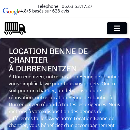
Téléphone :
06.63.53.17.27
4.8/5 basés sur 628 avis
LOCATION BENNE DE
CHANTIER
À DURRENENTZEN
À Durrenentzen, notre Location Benne de chantier
vous simplifie la vie pour tous vos projets. Que ce
soit pour un chantier, un débarras ou une
rénovation, notre Location Benne de chantier à
Durrenentzen répond à toutes les exigences. Nous
mettons à votre disposition des bennes de
différentes tailles. Avec notre Location Benne de
chantier, vous bénéficiez d’un accompagnement