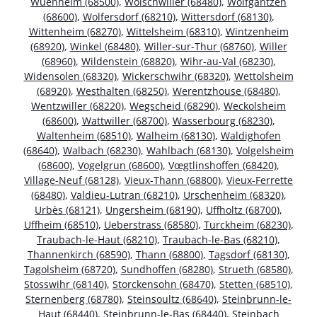
Wuenheim (68500)
,
Wolschwiller (68480)
,
Wolfgantzen
(68600)
,
Wolfersdorf (68210)
,
Wittersdorf (68130)
,
Wittenheim (68270)
,
Wittelsheim (68310)
,
Wintzenheim
(68920)
,
Winkel (68480)
,
Willer-sur-Thur (68760)
,
Willer
(68960)
,
Wildenstein (68820)
,
Wihr-au-Val (68230)
,
Widensolen (68320)
,
Wickerschwihr (68320)
,
Wettolsheim
(68920)
,
Westhalten (68250)
,
Werentzhouse (68480)
,
Wentzwiller (68220)
,
Wegscheid (68290)
,
Weckolsheim
(68600)
,
Wattwiller (68700)
,
Wasserbourg (68230)
,
Waltenheim (68510)
,
Walheim (68130)
,
Waldighofen
(68640)
,
Walbach (68230)
,
Wahlbach (68130)
,
Volgelsheim
(68600)
,
Vogelgrun (68600)
,
Vœgtlinshoffen (68420)
,
Village-Neuf (68128)
,
Vieux-Thann (68800)
,
Vieux-Ferrette
(68480)
,
Valdieu-Lutran (68210)
,
Urschenheim (68320)
,
Urbès (68121)
,
Ungersheim (68190)
,
Uffholtz (68700)
,
Uffheim (68510)
,
Ueberstrass (68580)
,
Turckheim (68230)
,
Traubach-le-Haut (68210)
,
Traubach-le-Bas (68210)
,
Thannenkirch (68590)
,
Thann (68800)
,
Tagsdorf (68130)
,
Tagolsheim (68720)
,
Sundhoffen (68280)
,
Strueth (68580)
,
Stosswihr (68140)
,
Storckensohn (68470)
,
Stetten (68510)
,
Sternenberg (68780)
,
Steinsoultz (68640)
,
Steinbrunn-le-
Haut (68440)
,
Steinbrunn-le-Bas (68440)
,
Steinbach