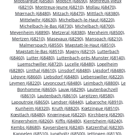
Mooslargue (68580)
,
Moosch (68690)
,
Montreux-Vieux
(68210)
,
Montreux-Jeune (68210)
,
Mollau (68470)
,
Mœrnach (68480)
,
Mitzach (68470)
,
Mittlach (68380)
,
Mittelwihr (68630)
,
Michelbach-le-Haut (68220)
,
Michelbach-le-Bas (68730)
,
Michelbach (68700)
,
Meyenheim (68890)
,
Metzeral (68380)
,
Merxheim (68500)
,
Mertzen (68210)
,
Masevaux (68290)
,
Manspach (68210)
,
Malmerspach (68550)
,
Magstatt-le-Haut (68510)
,
Magstatt-le-Bas (68510)
,
Magny (68210)
,
Lutterbach
(68460)
,
Lutter (68480)
,
Luttenbach-près-Munster (68140)
,
Luemschwiller (68720)
,
Lucelle (68480)
,
Logelheim
(68280)
,
Linthal (68610)
,
Linsdorf (68480)
,
Ligsdorf (68480)
,
Lièpvre (68660)
,
Liebsdorf (68480)
,
Liebenswiller (68220)
,
Leymen (68220)
,
Levoncourt (68480)
,
Leimbach (68800)
,
Le
Bonhomme (68650)
,
Lauw (68290)
,
Lautenbachzell
(68610)
,
Lautenbach (68610)
,
Largitzen (68580)
,
Lapoutroie (68650)
,
Landser (68440)
,
Labaroche (68910)
,
Kunheim (68320)
,
Kruth (68820)
,
Kœtzingue (68510)
,
Kœstlach (68480)
,
Knœringue (68220)
,
Kirchberg (68290)
,
Kingersheim (68260)
,
Kiffis (68480)
,
Kientzheim (68240)
,
Kembs (68680)
,
Kaysersberg (68240)
,
Katzenthal (68230)
,
Kappelen (68510)
,
Jungholtz (68500)
,
Jettingen (68130)
,