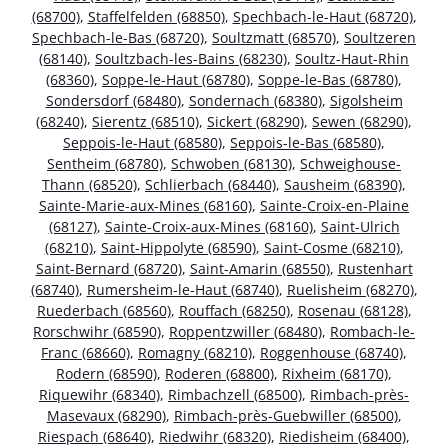
(68700)
,
Staffelfelden (68850)
,
Spechbach-le-Haut (68720)
,
Spechbach-le-Bas (68720)
,
Soultzmatt (68570)
,
Soultzeren
(68140)
,
Soultzbach-les-Bains (68230)
,
Soultz-Haut-Rhin
(68360)
,
Soppe-le-Haut (68780)
,
Soppe-le-Bas (68780)
,
Sondersdorf (68480)
,
Sondernach (68380)
,
Sigolsheim
(68240)
,
Sierentz (68510)
,
Sickert (68290)
,
Sewen (68290)
,
Seppois-le-Haut (68580)
,
Seppois-le-Bas (68580)
,
Sentheim (68780)
,
Schwoben (68130)
,
Schweighouse-
Thann (68520)
,
Schlierbach (68440)
,
Sausheim (68390)
,
Sainte-Marie-aux-Mines (68160)
,
Sainte-Croix-en-Plaine
(68127)
,
Sainte-Croix-aux-Mines (68160)
,
Saint-Ulrich
(68210)
,
Saint-Hippolyte (68590)
,
Saint-Cosme (68210)
,
Saint-Bernard (68720)
,
Saint-Amarin (68550)
,
Rustenhart
(68740)
,
Rumersheim-le-Haut (68740)
,
Ruelisheim (68270)
,
Ruederbach (68560)
,
Rouffach (68250)
,
Rosenau (68128)
,
Rorschwihr (68590)
,
Roppentzwiller (68480)
,
Rombach-le-
Franc (68660)
,
Romagny (68210)
,
Roggenhouse (68740)
,
Rodern (68590)
,
Roderen (68800)
,
Rixheim (68170)
,
Riquewihr (68340)
,
Rimbachzell (68500)
,
Rimbach-près-
Masevaux (68290)
,
Rimbach-près-Guebwiller (68500)
,
Riespach (68640)
,
Riedwihr (68320)
,
Riedisheim (68400)
,