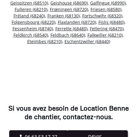
Geispitzen (68510)
,
Geishouse (68690)
,
Galfingue (68990)
,
Fulleren (68210)
,
Frœningen (68720)
,
Friesen (68580)
,
Fréland (68240)
,
Franken (68130)
,
Fortschwihr (68320)
,
Folgensbourg (68220)
,
Flaxlanden (68720)
,
Fislis (68480)
,
Fessenheim (68740)
,
Ferrette (68480)
,
Fellering (68470)
,
Feldkirch (68540)
,
Feldbach (68640)
,
Falkwiller (68210)
,
Eteimbes (68210)
,
Eschentzwiller (68440)
Si vous avez besoin de Location Benne
de chantier, contactez-nous.