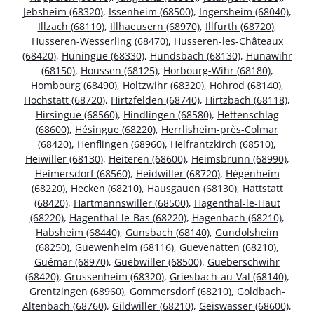
Jebsheim (68320)
,
Issenheim (68500)
,
Ingersheim (68040)
,
Illzach (68110)
,
Illhaeusern (68970)
,
Illfurth (68720)
,
Husseren-Wesserling (68470)
,
Husseren-les-Châteaux
(68420)
,
Huningue (68330)
,
Hundsbach (68130)
,
Hunawihr
(68150)
,
Houssen (68125)
,
Horbourg-Wihr (68180)
,
Hombourg (68490)
,
Holtzwihr (68320)
,
Hohrod (68140)
,
Hochstatt (68720)
,
Hirtzfelden (68740)
,
Hirtzbach (68118)
,
Hirsingue (68560)
,
Hindlingen (68580)
,
Hettenschlag
(68600)
,
Hésingue (68220)
,
Herrlisheim-près-Colmar
(68420)
,
Henflingen (68960)
,
Helfrantzkirch (68510)
,
Heiwiller (68130)
,
Heiteren (68600)
,
Heimsbrunn (68990)
,
Heimersdorf (68560)
,
Heidwiller (68720)
,
Hégenheim
(68220)
,
Hecken (68210)
,
Hausgauen (68130)
,
Hattstatt
(68420)
,
Hartmannswiller (68500)
,
Hagenthal-le-Haut
(68220)
,
Hagenthal-le-Bas (68220)
,
Hagenbach (68210)
,
Habsheim (68440)
,
Gunsbach (68140)
,
Gundolsheim
(68250)
,
Guewenheim (68116)
,
Guevenatten (68210)
,
Guémar (68970)
,
Guebwiller (68500)
,
Gueberschwihr
(68420)
,
Grussenheim (68320)
,
Griesbach-au-Val (68140)
,
Grentzingen (68960)
,
Gommersdorf (68210)
,
Goldbach-
Altenbach (68760)
,
Gildwiller (68210)
,
Geiswasser (68600)
,