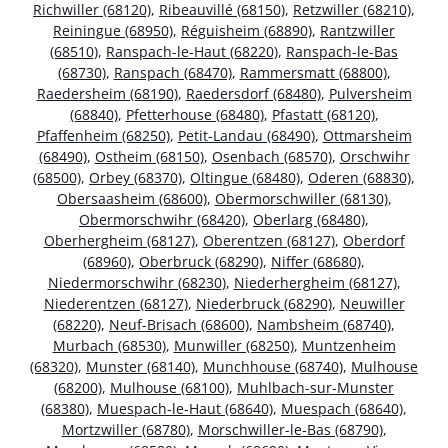
Richwiller (68120)
,
Ribeauvillé (68150)
,
Retzwiller (68210)
,
Reiningue (68950)
,
Réguisheim (68890)
,
Rantzwiller
(68510)
,
Ranspach-le-Haut (68220)
,
Ranspach-le-Bas
(68730)
,
Ranspach (68470)
,
Rammersmatt (68800)
,
Raedersheim (68190)
,
Raedersdorf (68480)
,
Pulversheim
(68840)
,
Pfetterhouse (68480)
,
Pfastatt (68120)
,
Pfaffenheim (68250)
,
Petit-Landau (68490)
,
Ottmarsheim
(68490)
,
Ostheim (68150)
,
Osenbach (68570)
,
Orschwihr
(68500)
,
Orbey (68370)
,
Oltingue (68480)
,
Oderen (68830)
,
Obersaasheim (68600)
,
Obermorschwiller (68130)
,
Obermorschwihr (68420)
,
Oberlarg (68480)
,
Oberhergheim (68127)
,
Oberentzen (68127)
,
Oberdorf
(68960)
,
Oberbruck (68290)
,
Niffer (68680)
,
Niedermorschwihr (68230)
,
Niederhergheim (68127)
,
Niederentzen (68127)
,
Niederbruck (68290)
,
Neuwiller
(68220)
,
Neuf-Brisach (68600)
,
Nambsheim (68740)
,
Murbach (68530)
,
Munwiller (68250)
,
Muntzenheim
(68320)
,
Munster (68140)
,
Munchhouse (68740)
,
Mulhouse
(68200)
,
Mulhouse (68100)
,
Muhlbach-sur-Munster
(68380)
,
Muespach-le-Haut (68640)
,
Muespach (68640)
,
Mortzwiller (68780)
,
Morschwiller-le-Bas (68790)
,