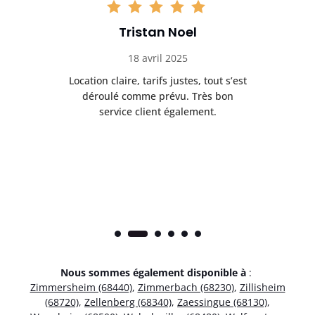
Tristan Noel
18 avril 2025
 de
Location claire, tarifs justes, tout s’est
Se
t
déroulé comme prévu. Très bon
pile
service client également.
Nous sommes également disponible à
:
Zimmersheim (68440)
,
Zimmerbach (68230)
,
Zillisheim
(68720)
,
Zellenberg (68340)
,
Zaessingue (68130)
,