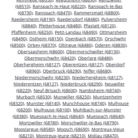
(68510)
,
Ranspach-le-Haut (68220)
,
Ranspach-le-Bas
(68730)
,
Ranspach (68470)
,
Rammersmatt (68800)
,
Raedersheim (68190)
,
Raedersdorf (68480)
,
Pulversheim
(68840)
,
Pfetterhouse (68480)
,
Pfastatt (68120)
,
Pfaffenheim (68250)
,
Petit-Landau (68490)
,
Ottmarsheim
(68490)
,
Ostheim (68150)
,
Osenbach (68570)
,
Orschwihr
(68500)
,
Orbey (68370)
,
Oltingue (68480)
,
Oderen (68830)
,
Obersaasheim (68600)
,
Obermorschwiller (68130)
,
Obermorschwihr (68420)
,
Oberlarg (68480)
,
Oberhergheim (68127)
,
Oberentzen (68127)
,
Oberdorf
(68960)
,
Oberbruck (68290)
,
Niffer (68680)
,
Niedermorschwihr (68230)
,
Niederhergheim (68127)
,
Niederentzen (68127)
,
Niederbruck (68290)
,
Neuwiller
(68220)
,
Neuf-Brisach (68600)
,
Nambsheim (68740)
,
Murbach (68530)
,
Munwiller (68250)
,
Muntzenheim
(68320)
,
Munster (68140)
,
Munchhouse (68740)
,
Mulhouse
(68200)
,
Mulhouse (68100)
,
Muhlbach-sur-Munster
(68380)
,
Muespach-le-Haut (68640)
,
Muespach (68640)
,
Mortzwiller (68780)
,
Morschwiller-le-Bas (68790)
,
Mooslargue (68580)
,
Moosch (68690)
,
Montreux-Vieux
(68210)
,
Montreux-Jeune (68210)
,
Mollau (68470)
,