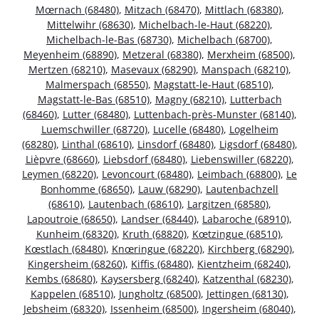
Mœrnach (68480)
,
Mitzach (68470)
,
Mittlach (68380)
,
Mittelwihr (68630)
,
Michelbach-le-Haut (68220)
,
Michelbach-le-Bas (68730)
,
Michelbach (68700)
,
Meyenheim (68890)
,
Metzeral (68380)
,
Merxheim (68500)
,
Mertzen (68210)
,
Masevaux (68290)
,
Manspach (68210)
,
Malmerspach (68550)
,
Magstatt-le-Haut (68510)
,
Magstatt-le-Bas (68510)
,
Magny (68210)
,
Lutterbach
(68460)
,
Lutter (68480)
,
Luttenbach-près-Munster (68140)
,
Luemschwiller (68720)
,
Lucelle (68480)
,
Logelheim
(68280)
,
Linthal (68610)
,
Linsdorf (68480)
,
Ligsdorf (68480)
,
Lièpvre (68660)
,
Liebsdorf (68480)
,
Liebenswiller (68220)
,
Leymen (68220)
,
Levoncourt (68480)
,
Leimbach (68800)
,
Le
Bonhomme (68650)
,
Lauw (68290)
,
Lautenbachzell
(68610)
,
Lautenbach (68610)
,
Largitzen (68580)
,
Lapoutroie (68650)
,
Landser (68440)
,
Labaroche (68910)
,
Kunheim (68320)
,
Kruth (68820)
,
Kœtzingue (68510)
,
Kœstlach (68480)
,
Knœringue (68220)
,
Kirchberg (68290)
,
Kingersheim (68260)
,
Kiffis (68480)
,
Kientzheim (68240)
,
Kembs (68680)
,
Kaysersberg (68240)
,
Katzenthal (68230)
,
Kappelen (68510)
,
Jungholtz (68500)
,
Jettingen (68130)
,
Jebsheim (68320)
,
Issenheim (68500)
,
Ingersheim (68040)
,