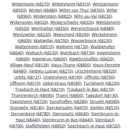
Wittenheim (68270)
,
Wittelsheim (68310)
,
Wintzenheim
(68920)
,
Winkel (68480)
,
Willer-sur-Thur (68760)
,
Willer
(68960)
,
Wildenstein (68820)
,
Wihr-au-Val (68230)
,
Widensolen (68320)
,
Wickerschwihr (68320)
,
Wettolsheim
(68920)
,
Westhalten (68250)
,
Werentzhouse (68480)
,
Wentzwiller (68220)
,
Wegscheid (68290)
,
Weckolsheim
(68600)
,
Wattwiller (68700)
,
Wasserbourg (68230)
,
Waltenheim (68510)
,
Walheim (68130)
,
Waldighofen
(68640)
,
Walbach (68230)
,
Wahlbach (68130)
,
Volgelsheim
(68600)
,
Vogelgrun (68600)
,
Vœgtlinshoffen (68420)
,
Village-Neuf (68128)
,
Vieux-Thann (68800)
,
Vieux-Ferrette
(68480)
,
Valdieu-Lutran (68210)
,
Urschenheim (68320)
,
Urbès (68121)
,
Ungersheim (68190)
,
Uffholtz (68700)
,
Uffheim (68510)
,
Ueberstrass (68580)
,
Turckheim (68230)
,
Traubach-le-Haut (68210)
,
Traubach-le-Bas (68210)
,
Thannenkirch (68590)
,
Thann (68800)
,
Tagsdorf (68130)
,
Tagolsheim (68720)
,
Sundhoffen (68280)
,
Strueth (68580)
,
Stosswihr (68140)
,
Storckensohn (68470)
,
Stetten (68510)
,
Sternenberg (68780)
,
Steinsoultz (68640)
,
Steinbrunn-le-
Haut (68440)
,
Steinbrunn-le-Bas (68440)
,
Steinbach
(68700)
,
Staffelfelden (68850)
,
Spechbach-le-Haut (68720)
,