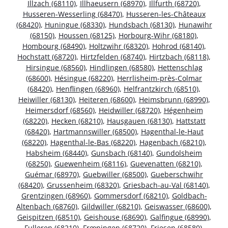
Illzach (68110)
,
Illhaeusern (68970)
,
Illfurth (68720)
,
Husseren-Wesserling (68470)
,
Husseren-les-Châteaux
(68420)
,
Huningue (68330)
,
Hundsbach (68130)
,
Hunawihr
(68150)
,
Houssen (68125)
,
Horbourg-Wihr (68180)
,
Hombourg (68490)
,
Holtzwihr (68320)
,
Hohrod (68140)
,
Hochstatt (68720)
,
Hirtzfelden (68740)
,
Hirtzbach (68118)
,
Hirsingue (68560)
,
Hindlingen (68580)
,
Hettenschlag
(68600)
,
Hésingue (68220)
,
Herrlisheim-près-Colmar
(68420)
,
Henflingen (68960)
,
Helfrantzkirch (68510)
,
Heiwiller (68130)
,
Heiteren (68600)
,
Heimsbrunn (68990)
,
Heimersdorf (68560)
,
Heidwiller (68720)
,
Hégenheim
(68220)
,
Hecken (68210)
,
Hausgauen (68130)
,
Hattstatt
(68420)
,
Hartmannswiller (68500)
,
Hagenthal-le-Haut
(68220)
,
Hagenthal-le-Bas (68220)
,
Hagenbach (68210)
,
Habsheim (68440)
,
Gunsbach (68140)
,
Gundolsheim
(68250)
,
Guewenheim (68116)
,
Guevenatten (68210)
,
Guémar (68970)
,
Guebwiller (68500)
,
Gueberschwihr
(68420)
,
Grussenheim (68320)
,
Griesbach-au-Val (68140)
,
Grentzingen (68960)
,
Gommersdorf (68210)
,
Goldbach-
Altenbach (68760)
,
Gildwiller (68210)
,
Geiswasser (68600)
,
Geispitzen (68510)
,
Geishouse (68690)
,
Galfingue (68990)
,
Fulleren (68210)
,
Frœningen (68720)
,
Friesen (68580)
,