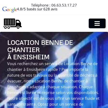
Téléphone :
06.63.53.17.27
4.8/5 basés sur 628 avis
LOCATION BENNE DE
CHANTIER
À ENSISHEIM
Vous recherchez un service de Location Benne de
chantier à Ensisheim rapide ? Peu importe la
nature de vos travaux ou la quantité de déchets à
évacuer, notre Location Benne de chantier à
Ensisheim s’adapte à chaque situation. Chaque
benne est livrée et reprise selon vos disponibilités.
Notre objectif est de vous offrir un service fluide et
sans contrainte. Optez pour un service de