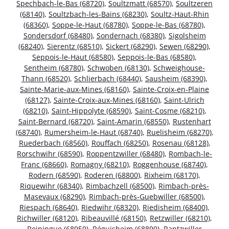
Spechbach-le-Bas (68720)
,
Soultzmatt (68570)
,
Soultzeren
(68140)
,
Soultzbach-les-Bains (68230)
,
Soultz-Haut-Rhin
(68360)
,
Soppe-le-Haut (68780)
,
Soppe-le-Bas (68780)
,
Sondersdorf (68480)
,
Sondernach (68380)
,
Sigolsheim
(68240)
,
Sierentz (68510)
,
Sickert (68290)
,
Sewen (68290)
,
Seppois-le-Haut (68580)
,
Seppois-le-Bas (68580)
,
Sentheim (68780)
,
Schwoben (68130)
,
Schweighouse-
Thann (68520)
,
Schlierbach (68440)
,
Sausheim (68390)
,
Sainte-Marie-aux-Mines (68160)
,
Sainte-Croix-en-Plaine
(68127)
,
Sainte-Croix-aux-Mines (68160)
,
Saint-Ulrich
(68210)
,
Saint-Hippolyte (68590)
,
Saint-Cosme (68210)
,
Saint-Bernard (68720)
,
Saint-Amarin (68550)
,
Rustenhart
(68740)
,
Rumersheim-le-Haut (68740)
,
Ruelisheim (68270)
,
Ruederbach (68560)
,
Rouffach (68250)
,
Rosenau (68128)
,
Rorschwihr (68590)
,
Roppentzwiller (68480)
,
Rombach-le-
Franc (68660)
,
Romagny (68210)
,
Roggenhouse (68740)
,
Rodern (68590)
,
Roderen (68800)
,
Rixheim (68170)
,
Riquewihr (68340)
,
Rimbachzell (68500)
,
Rimbach-près-
Masevaux (68290)
,
Rimbach-près-Guebwiller (68500)
,
Riespach (68640)
,
Riedwihr (68320)
,
Riedisheim (68400)
,
Richwiller (68120)
,
Ribeauvillé (68150)
,
Retzwiller (68210)
,
Reiningue (68950)
,
Réguisheim (68890)
,
Rantzwiller