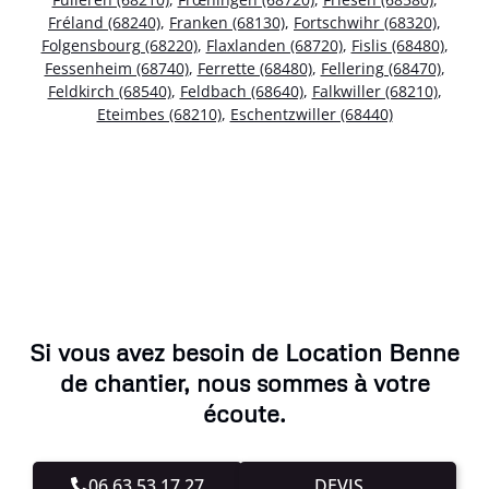
Fréland (68240)
,
Franken (68130)
,
Fortschwihr (68320)
,
Folgensbourg (68220)
,
Flaxlanden (68720)
,
Fislis (68480)
,
Fessenheim (68740)
,
Ferrette (68480)
,
Fellering (68470)
,
Feldkirch (68540)
,
Feldbach (68640)
,
Falkwiller (68210)
,
Eteimbes (68210)
,
Eschentzwiller (68440)
Si vous avez besoin de Location Benne
de chantier, nous sommes à votre
écoute.
06.63.53.17.27
DEVIS