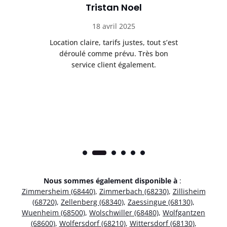
Tristan Noel
18 avril 2025
 de
Location claire, tarifs justes, tout s’est
Se
t
déroulé comme prévu. Très bon
pile
service client également.
Nous sommes également disponible à
:
Zimmersheim (68440)
,
Zimmerbach (68230)
,
Zillisheim
(68720)
,
Zellenberg (68340)
,
Zaessingue (68130)
,
Wuenheim (68500)
,
Wolschwiller (68480)
,
Wolfgantzen
(68600)
,
Wolfersdorf (68210)
,
Wittersdorf (68130)
,