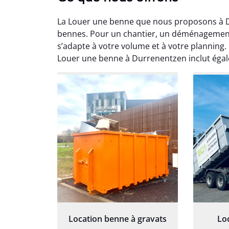
La Louer une benne que nous proposons à D
bennes. Pour un chantier, un déménagemen
s’adapte à votre volume et à votre planning. 
Louer une benne à Durrenentzen inclut ég
Au
Le serv
ja
except
travaill
et prof
notre j
prêt p
proj
Location benne à gravats
Lo