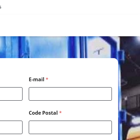
s
E-mail
*
Code Postal
*