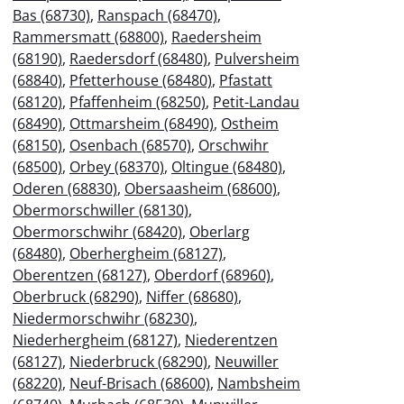
Bas (68730)
,
Ranspach (68470)
,
Rammersmatt (68800)
,
Raedersheim
(68190)
,
Raedersdorf (68480)
,
Pulversheim
(68840)
,
Pfetterhouse (68480)
,
Pfastatt
(68120)
,
Pfaffenheim (68250)
,
Petit-Landau
(68490)
,
Ottmarsheim (68490)
,
Ostheim
(68150)
,
Osenbach (68570)
,
Orschwihr
(68500)
,
Orbey (68370)
,
Oltingue (68480)
,
Oderen (68830)
,
Obersaasheim (68600)
,
Obermorschwiller (68130)
,
Obermorschwihr (68420)
,
Oberlarg
(68480)
,
Oberhergheim (68127)
,
Oberentzen (68127)
,
Oberdorf (68960)
,
Oberbruck (68290)
,
Niffer (68680)
,
Niedermorschwihr (68230)
,
Niederhergheim (68127)
,
Niederentzen
(68127)
,
Niederbruck (68290)
,
Neuwiller
(68220)
,
Neuf-Brisach (68600)
,
Nambsheim