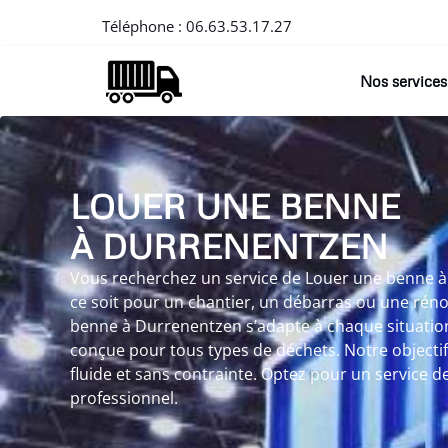
Téléphone :
06.63.53.17.27
Nos services
LOUER UNE BENNE
À DURRENENTZEN
Vous recherchez un service de Louer une benne à
ce soit pour un chantier, un débarras ou une rén
benne à Durrenentzen s’adapte à chaque situation
conçue pour tous types de déchets. Notre objectif 
fluide et sans contrainte. Optez pour un service de
professionnel.