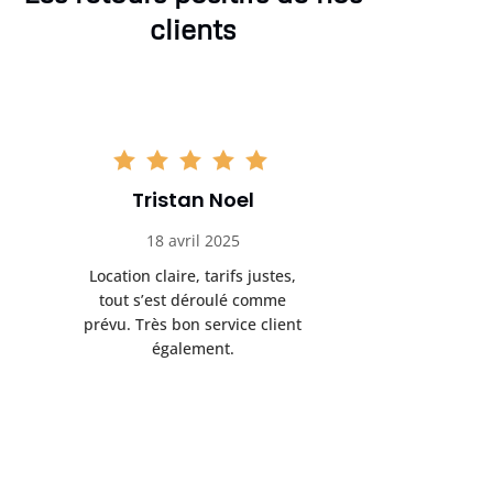
clients
Tristan Noel
Chlo
18 avril 2025
30 
Location claire, tarifs justes,
Service au
tout s’est déroulé comme
été livrée p
prévu. Très bon service client
retrait s’e
également.
l’a