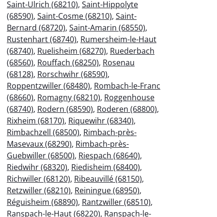
Saint-Ulrich (68210)
,
Saint-Hippolyte
(68590)
,
Saint-Cosme (68210)
,
Saint-
Bernard (68720)
,
Saint-Amarin (68550)
,
Rustenhart (68740)
,
Rumersheim-le-Haut
(68740)
,
Ruelisheim (68270)
,
Ruederbach
(68560)
,
Rouffach (68250)
,
Rosenau
(68128)
,
Rorschwihr (68590)
,
Roppentzwiller (68480)
,
Rombach-le-Franc
(68660)
,
Romagny (68210)
,
Roggenhouse
(68740)
,
Rodern (68590)
,
Roderen (68800)
,
Rixheim (68170)
,
Riquewihr (68340)
,
Rimbachzell (68500)
,
Rimbach-près-
Masevaux (68290)
,
Rimbach-près-
Guebwiller (68500)
,
Riespach (68640)
,
Riedwihr (68320)
,
Riedisheim (68400)
,
Richwiller (68120)
,
Ribeauvillé (68150)
,
Retzwiller (68210)
,
Reiningue (68950)
,
Réguisheim (68890)
,
Rantzwiller (68510)
,
Ranspach-le-Haut (68220)
,
Ranspach-le-