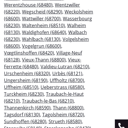
Werentzhouse (68480)
,
Wentzwiller
(68220)
,
Wegscheid (68290)
,
Weckolsheim
(68600)
,
Wattwiller (68700)
,
Wasserbourg
(68230)
,
Waltenheim (68510)
,
Walheim
(68130)
,
Waldighofen (68640)
,
Walbach
(68230)
,
Wahlbach (68130)
,
Volgelsheim
(68600)
,
Vogelgrun (68600)
,
Vœgtlinshoffen (68420)
,
Village-Neuf
(68128)
,
Vieux-Thann (68800)
,
Vieux-
Ferrette (68480)
,
Valdieu-Lutran (68210)
,
Urschenheim (68320)
,
Urbès (68121)
,
Ungersheim (68190)
,
Uffholtz (68700)
,
Uffheim (68510)
,
Ueberstrass (68580)
,
Turckheim (68230)
,
Traubach-le-Haut
(68210)
,
Traubach-le-Bas (68210)
,
Thannenkirch (68590)
,
Thann (68800)
,
Tagsdorf (68130)
,
Tagolsheim (68720)
,
Sundhoffen (68280)
,
Strueth (68580)
,