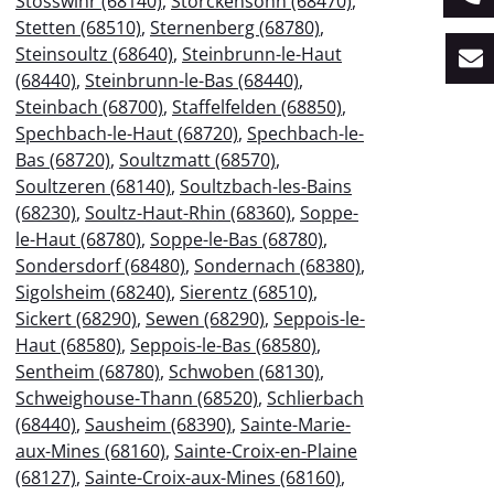
Stosswihr (68140)
,
Storckensohn (68470)
,
Stetten (68510)
,
Sternenberg (68780)
,
Steinsoultz (68640)
,
Steinbrunn-le-Haut
(68440)
,
Steinbrunn-le-Bas (68440)
,
Steinbach (68700)
,
Staffelfelden (68850)
,
Spechbach-le-Haut (68720)
,
Spechbach-le-
Bas (68720)
,
Soultzmatt (68570)
,
Soultzeren (68140)
,
Soultzbach-les-Bains
(68230)
,
Soultz-Haut-Rhin (68360)
,
Soppe-
le-Haut (68780)
,
Soppe-le-Bas (68780)
,
Sondersdorf (68480)
,
Sondernach (68380)
,
Sigolsheim (68240)
,
Sierentz (68510)
,
Sickert (68290)
,
Sewen (68290)
,
Seppois-le-
Haut (68580)
,
Seppois-le-Bas (68580)
,
Sentheim (68780)
,
Schwoben (68130)
,
Schweighouse-Thann (68520)
,
Schlierbach
(68440)
,
Sausheim (68390)
,
Sainte-Marie-
aux-Mines (68160)
,
Sainte-Croix-en-Plaine
(68127)
,
Sainte-Croix-aux-Mines (68160)
,