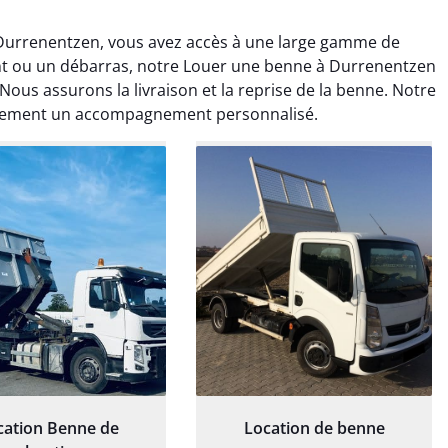
urrenentzen, vous avez accès à une large gamme de
t ou un débarras, notre Louer une benne à Durrenentzen
Nous assurons la livraison et la reprise de la benne. Notre
alement un accompagnement personnalisé.
rélie Bonnet
Elisa Barreau
21 juin 2024
6 avril 2025
ice de terrassement
Parfait pour évacuer les
rdin à Var était
gravats de mon chantier.
ionnel. L'équipe a
Service rapide et efficace. Je
é de manière efficace
recommande sans
essionnelle, laissant
hésitation.
ardin impeccable et
our notre nouveau
et d'aménagement
cation Benne de
Location de benne
paysager.