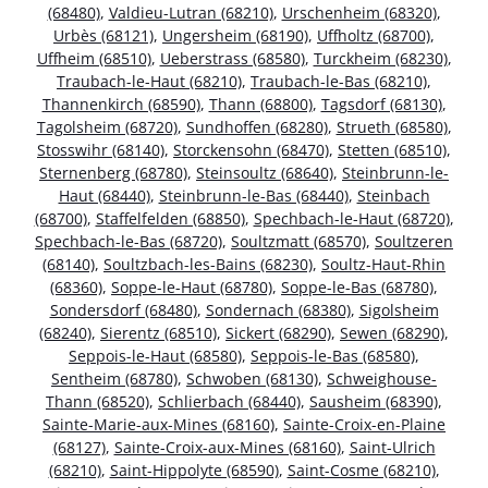
(68480)
,
Valdieu-Lutran (68210)
,
Urschenheim (68320)
,
Urbès (68121)
,
Ungersheim (68190)
,
Uffholtz (68700)
,
Uffheim (68510)
,
Ueberstrass (68580)
,
Turckheim (68230)
,
Traubach-le-Haut (68210)
,
Traubach-le-Bas (68210)
,
Thannenkirch (68590)
,
Thann (68800)
,
Tagsdorf (68130)
,
Tagolsheim (68720)
,
Sundhoffen (68280)
,
Strueth (68580)
,
Stosswihr (68140)
,
Storckensohn (68470)
,
Stetten (68510)
,
Sternenberg (68780)
,
Steinsoultz (68640)
,
Steinbrunn-le-
Haut (68440)
,
Steinbrunn-le-Bas (68440)
,
Steinbach
(68700)
,
Staffelfelden (68850)
,
Spechbach-le-Haut (68720)
,
Spechbach-le-Bas (68720)
,
Soultzmatt (68570)
,
Soultzeren
(68140)
,
Soultzbach-les-Bains (68230)
,
Soultz-Haut-Rhin
(68360)
,
Soppe-le-Haut (68780)
,
Soppe-le-Bas (68780)
,
Sondersdorf (68480)
,
Sondernach (68380)
,
Sigolsheim
(68240)
,
Sierentz (68510)
,
Sickert (68290)
,
Sewen (68290)
,
Seppois-le-Haut (68580)
,
Seppois-le-Bas (68580)
,
Sentheim (68780)
,
Schwoben (68130)
,
Schweighouse-
Thann (68520)
,
Schlierbach (68440)
,
Sausheim (68390)
,
Sainte-Marie-aux-Mines (68160)
,
Sainte-Croix-en-Plaine
(68127)
,
Sainte-Croix-aux-Mines (68160)
,
Saint-Ulrich
(68210)
,
Saint-Hippolyte (68590)
,
Saint-Cosme (68210)
,