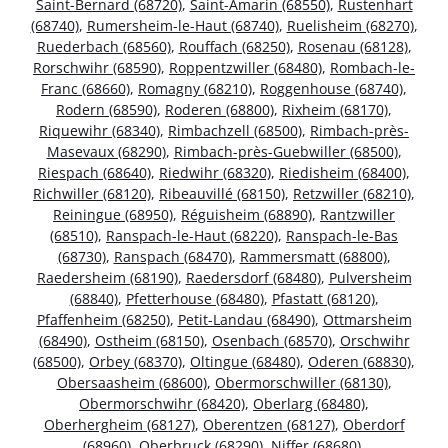
Saint-Bernard (68720)
,
Saint-Amarin (68550)
,
Rustenhart
(68740)
,
Rumersheim-le-Haut (68740)
,
Ruelisheim (68270)
,
Ruederbach (68560)
,
Rouffach (68250)
,
Rosenau (68128)
,
Rorschwihr (68590)
,
Roppentzwiller (68480)
,
Rombach-le-
Franc (68660)
,
Romagny (68210)
,
Roggenhouse (68740)
,
Rodern (68590)
,
Roderen (68800)
,
Rixheim (68170)
,
Riquewihr (68340)
,
Rimbachzell (68500)
,
Rimbach-près-
Masevaux (68290)
,
Rimbach-près-Guebwiller (68500)
,
Riespach (68640)
,
Riedwihr (68320)
,
Riedisheim (68400)
,
Richwiller (68120)
,
Ribeauvillé (68150)
,
Retzwiller (68210)
,
Reiningue (68950)
,
Réguisheim (68890)
,
Rantzwiller
(68510)
,
Ranspach-le-Haut (68220)
,
Ranspach-le-Bas
(68730)
,
Ranspach (68470)
,
Rammersmatt (68800)
,
Raedersheim (68190)
,
Raedersdorf (68480)
,
Pulversheim
(68840)
,
Pfetterhouse (68480)
,
Pfastatt (68120)
,
Pfaffenheim (68250)
,
Petit-Landau (68490)
,
Ottmarsheim
(68490)
,
Ostheim (68150)
,
Osenbach (68570)
,
Orschwihr
(68500)
,
Orbey (68370)
,
Oltingue (68480)
,
Oderen (68830)
,
Obersaasheim (68600)
,
Obermorschwiller (68130)
,
Obermorschwihr (68420)
,
Oberlarg (68480)
,
Oberhergheim (68127)
,
Oberentzen (68127)
,
Oberdorf
(68960)
,
Oberbruck (68290)
,
Niffer (68680)
,