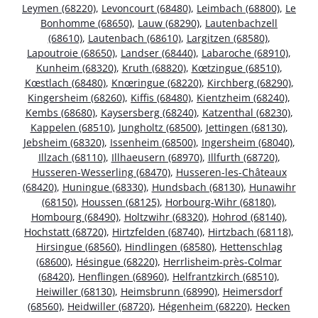
Leymen (68220)
,
Levoncourt (68480)
,
Leimbach (68800)
,
Le
Bonhomme (68650)
,
Lauw (68290)
,
Lautenbachzell
(68610)
,
Lautenbach (68610)
,
Largitzen (68580)
,
Lapoutroie (68650)
,
Landser (68440)
,
Labaroche (68910)
,
Kunheim (68320)
,
Kruth (68820)
,
Kœtzingue (68510)
,
Kœstlach (68480)
,
Knœringue (68220)
,
Kirchberg (68290)
,
Kingersheim (68260)
,
Kiffis (68480)
,
Kientzheim (68240)
,
Kembs (68680)
,
Kaysersberg (68240)
,
Katzenthal (68230)
,
Kappelen (68510)
,
Jungholtz (68500)
,
Jettingen (68130)
,
Jebsheim (68320)
,
Issenheim (68500)
,
Ingersheim (68040)
,
Illzach (68110)
,
Illhaeusern (68970)
,
Illfurth (68720)
,
Husseren-Wesserling (68470)
,
Husseren-les-Châteaux
(68420)
,
Huningue (68330)
,
Hundsbach (68130)
,
Hunawihr
(68150)
,
Houssen (68125)
,
Horbourg-Wihr (68180)
,
Hombourg (68490)
,
Holtzwihr (68320)
,
Hohrod (68140)
,
Hochstatt (68720)
,
Hirtzfelden (68740)
,
Hirtzbach (68118)
,
Hirsingue (68560)
,
Hindlingen (68580)
,
Hettenschlag
(68600)
,
Hésingue (68220)
,
Herrlisheim-près-Colmar
(68420)
,
Henflingen (68960)
,
Helfrantzkirch (68510)
,
Heiwiller (68130)
,
Heimsbrunn (68990)
,
Heimersdorf
(68560)
,
Heidwiller (68720)
,
Hégenheim (68220)
,
Hecken