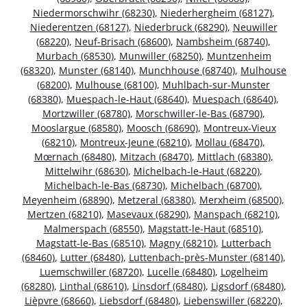
Niedermorschwihr (68230)
,
Niederhergheim (68127)
,
Niederentzen (68127)
,
Niederbruck (68290)
,
Neuwiller
(68220)
,
Neuf-Brisach (68600)
,
Nambsheim (68740)
,
Murbach (68530)
,
Munwiller (68250)
,
Muntzenheim
(68320)
,
Munster (68140)
,
Munchhouse (68740)
,
Mulhouse
(68200)
,
Mulhouse (68100)
,
Muhlbach-sur-Munster
(68380)
,
Muespach-le-Haut (68640)
,
Muespach (68640)
,
Mortzwiller (68780)
,
Morschwiller-le-Bas (68790)
,
Mooslargue (68580)
,
Moosch (68690)
,
Montreux-Vieux
(68210)
,
Montreux-Jeune (68210)
,
Mollau (68470)
,
Mœrnach (68480)
,
Mitzach (68470)
,
Mittlach (68380)
,
Mittelwihr (68630)
,
Michelbach-le-Haut (68220)
,
Michelbach-le-Bas (68730)
,
Michelbach (68700)
,
Meyenheim (68890)
,
Metzeral (68380)
,
Merxheim (68500)
,
Mertzen (68210)
,
Masevaux (68290)
,
Manspach (68210)
,
Malmerspach (68550)
,
Magstatt-le-Haut (68510)
,
Magstatt-le-Bas (68510)
,
Magny (68210)
,
Lutterbach
(68460)
,
Lutter (68480)
,
Luttenbach-près-Munster (68140)
,
Luemschwiller (68720)
,
Lucelle (68480)
,
Logelheim
(68280)
,
Linthal (68610)
,
Linsdorf (68480)
,
Ligsdorf (68480)
,
Lièpvre (68660)
,
Liebsdorf (68480)
,
Liebenswiller (68220)
,