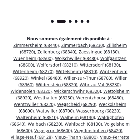
Nous sommes également disponible à
:
Zimmersheim (68440)
,
Zimmerbach (68230)
,
Zillisheim
(68720)
,
Zellenberg (68340)
,
Zaessingue (68130)
,
Wuenheim (68500)
,
Wolschwiller (68480)
,
Wolfgantzen
(68600)
,
Wolfersdorf (68210)
,
Wittersdorf (68130)
,
Wittenheim (68270)
,
Wittelsheim (68310)
,
Wintzenheim
(68920)
,
Winkel (68480)
,
Willer-sur-Thur (68760)
,
Willer
(68960)
,
Wildenstein (68820)
,
Wihr-au-Val (68230)
,
Widensolen (68320)
,
Wickerschwihr (68320)
,
Wettolsheim
(68920)
,
Westhalten (68250)
,
Werentzhouse (68480)
,
Wentzwiller (68220)
,
Wegscheid (68290)
,
Weckolsheim
(68600)
,
Wattwiller (68700)
,
Wasserbourg (68230)
,
Waltenheim (68510)
,
Walheim (68130)
,
Waldighofen
(68640)
,
Walbach (68230)
,
Wahlbach (68130)
,
Volgelsheim
(68600)
,
Vogelgrun (68600)
,
Vœgtlinshoffen (68420)
,
Village-Neuf (68128)
,
Vieux-Thann (68800)
,
Vieux-Ferrette