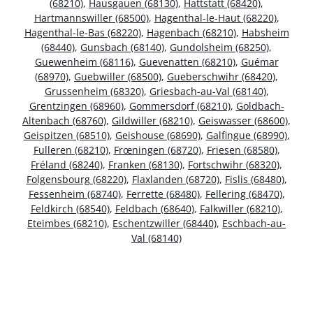
(68210)
,
Hausgauen (68130)
,
Hattstatt (68420)
,
Hartmannswiller (68500)
,
Hagenthal-le-Haut (68220)
,
Hagenthal-le-Bas (68220)
,
Hagenbach (68210)
,
Habsheim
(68440)
,
Gunsbach (68140)
,
Gundolsheim (68250)
,
Guewenheim (68116)
,
Guevenatten (68210)
,
Guémar
(68970)
,
Guebwiller (68500)
,
Gueberschwihr (68420)
,
Grussenheim (68320)
,
Griesbach-au-Val (68140)
,
Grentzingen (68960)
,
Gommersdorf (68210)
,
Goldbach-
Altenbach (68760)
,
Gildwiller (68210)
,
Geiswasser (68600)
,
Geispitzen (68510)
,
Geishouse (68690)
,
Galfingue (68990)
,
Fulleren (68210)
,
Frœningen (68720)
,
Friesen (68580)
,
Fréland (68240)
,
Franken (68130)
,
Fortschwihr (68320)
,
Folgensbourg (68220)
,
Flaxlanden (68720)
,
Fislis (68480)
,
Fessenheim (68740)
,
Ferrette (68480)
,
Fellering (68470)
,
Feldkirch (68540)
,
Feldbach (68640)
,
Falkwiller (68210)
,
Eteimbes (68210)
,
Eschentzwiller (68440)
,
Eschbach-au-
Val (68140)