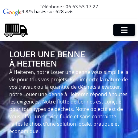
Téléphone :
06.63.53.17.27
4.8/5 basés sur 628 avis
LOUER UNE BENNE
À HEITEREN
À Heiteren, notre Louer une benne vous simplifie la
vie pour tous vos projets. Peu importe la nature de
vos travaux ou la quantité de déchets à évacuer,
notre Louer une benne à Heiteren répond à toutes
les exigences. Notre flotte de bennes est conçue
pour tous types de déchets. Notre objectif est de
vous offrir un service fluide et sans contrainte.
Faites le choix d’une solution locale, pratique et
économique.