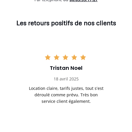
Les retours positifs de nos clients
Tristan Noel
18 avril 2025
 de
Location claire, tarifs justes, tout s’est
Se
t
déroulé comme prévu. Très bon
pile
service client également.