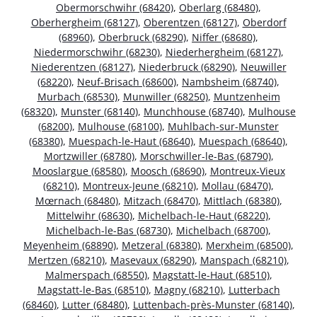
Obermorschwihr (68420)
,
Oberlarg (68480)
,
Oberhergheim (68127)
,
Oberentzen (68127)
,
Oberdorf
(68960)
,
Oberbruck (68290)
,
Niffer (68680)
,
Niedermorschwihr (68230)
,
Niederhergheim (68127)
,
Niederentzen (68127)
,
Niederbruck (68290)
,
Neuwiller
(68220)
,
Neuf-Brisach (68600)
,
Nambsheim (68740)
,
Murbach (68530)
,
Munwiller (68250)
,
Muntzenheim
(68320)
,
Munster (68140)
,
Munchhouse (68740)
,
Mulhouse
(68200)
,
Mulhouse (68100)
,
Muhlbach-sur-Munster
(68380)
,
Muespach-le-Haut (68640)
,
Muespach (68640)
,
Mortzwiller (68780)
,
Morschwiller-le-Bas (68790)
,
Mooslargue (68580)
,
Moosch (68690)
,
Montreux-Vieux
(68210)
,
Montreux-Jeune (68210)
,
Mollau (68470)
,
Mœrnach (68480)
,
Mitzach (68470)
,
Mittlach (68380)
,
Mittelwihr (68630)
,
Michelbach-le-Haut (68220)
,
Michelbach-le-Bas (68730)
,
Michelbach (68700)
,
Meyenheim (68890)
,
Metzeral (68380)
,
Merxheim (68500)
,
Mertzen (68210)
,
Masevaux (68290)
,
Manspach (68210)
,
Malmerspach (68550)
,
Magstatt-le-Haut (68510)
,
Magstatt-le-Bas (68510)
,
Magny (68210)
,
Lutterbach
(68460)
,
Lutter (68480)
,
Luttenbach-près-Munster (68140)
,