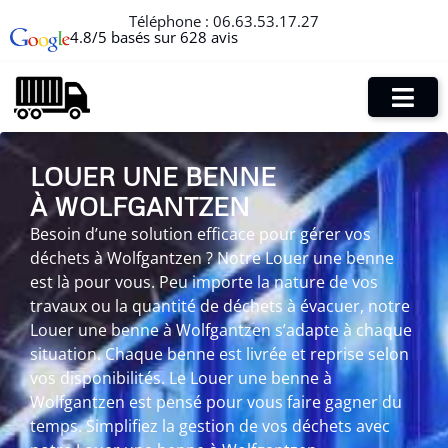
Téléphone :
06.63.53.17.27
4.8/5 basés sur 628 avis
LOUER UNE BENNE
À WOLFGANTZEN
Besoin d’une solution efficace pour gérer vos
déchets à Wolfgantzen ? Notre Louer une benne
est là pour vous. Peu importe la nature de vos
travaux ou la quantité de déchets à évacuer, notre
Louer une benne à Wolfgantzen s’adapte à chaque
situation. Chaque benne est livrée et reprise selon
vos disponibilités. Le Louer une benne à
Wolfgantzen est pensé pour vous faire gagner du
temps. Simplifiez la gestion de vos déchets avec