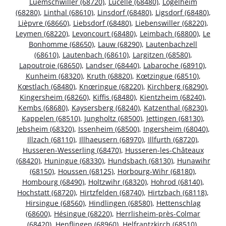
Luemschwiller (68720)
,
Lucelle (68480)
,
Logelheim
(68280)
,
Linthal (68610)
,
Linsdorf (68480)
,
Ligsdorf (68480)
,
Lièpvre (68660)
,
Liebsdorf (68480)
,
Liebenswiller (68220)
,
Leymen (68220)
,
Levoncourt (68480)
,
Leimbach (68800)
,
Le
Bonhomme (68650)
,
Lauw (68290)
,
Lautenbachzell
(68610)
,
Lautenbach (68610)
,
Largitzen (68580)
,
Lapoutroie (68650)
,
Landser (68440)
,
Labaroche (68910)
,
Kunheim (68320)
,
Kruth (68820)
,
Kœtzingue (68510)
,
Kœstlach (68480)
,
Knœringue (68220)
,
Kirchberg (68290)
,
Kingersheim (68260)
,
Kiffis (68480)
,
Kientzheim (68240)
,
Kembs (68680)
,
Kaysersberg (68240)
,
Katzenthal (68230)
,
Kappelen (68510)
,
Jungholtz (68500)
,
Jettingen (68130)
,
Jebsheim (68320)
,
Issenheim (68500)
,
Ingersheim (68040)
,
Illzach (68110)
,
Illhaeusern (68970)
,
Illfurth (68720)
,
Husseren-Wesserling (68470)
,
Husseren-les-Châteaux
(68420)
,
Huningue (68330)
,
Hundsbach (68130)
,
Hunawihr
(68150)
,
Houssen (68125)
,
Horbourg-Wihr (68180)
,
Hombourg (68490)
,
Holtzwihr (68320)
,
Hohrod (68140)
,
Hochstatt (68720)
,
Hirtzfelden (68740)
,
Hirtzbach (68118)
,
Hirsingue (68560)
,
Hindlingen (68580)
,
Hettenschlag
(68600)
,
Hésingue (68220)
,
Herrlisheim-près-Colmar
(68420)
,
Henflingen (68960)
,
Helfrantzkirch (68510)
,