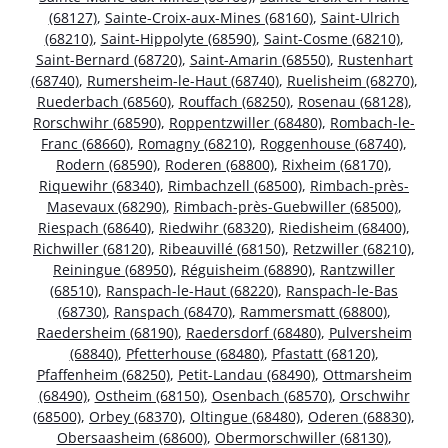
(68127)
,
Sainte-Croix-aux-Mines (68160)
,
Saint-Ulrich
(68210)
,
Saint-Hippolyte (68590)
,
Saint-Cosme (68210)
,
Saint-Bernard (68720)
,
Saint-Amarin (68550)
,
Rustenhart
(68740)
,
Rumersheim-le-Haut (68740)
,
Ruelisheim (68270)
,
Ruederbach (68560)
,
Rouffach (68250)
,
Rosenau (68128)
,
Rorschwihr (68590)
,
Roppentzwiller (68480)
,
Rombach-le-
Franc (68660)
,
Romagny (68210)
,
Roggenhouse (68740)
,
Rodern (68590)
,
Roderen (68800)
,
Rixheim (68170)
,
Riquewihr (68340)
,
Rimbachzell (68500)
,
Rimbach-près-
Masevaux (68290)
,
Rimbach-près-Guebwiller (68500)
,
Riespach (68640)
,
Riedwihr (68320)
,
Riedisheim (68400)
,
Richwiller (68120)
,
Ribeauvillé (68150)
,
Retzwiller (68210)
,
Reiningue (68950)
,
Réguisheim (68890)
,
Rantzwiller
(68510)
,
Ranspach-le-Haut (68220)
,
Ranspach-le-Bas
(68730)
,
Ranspach (68470)
,
Rammersmatt (68800)
,
Raedersheim (68190)
,
Raedersdorf (68480)
,
Pulversheim
(68840)
,
Pfetterhouse (68480)
,
Pfastatt (68120)
,
Pfaffenheim (68250)
,
Petit-Landau (68490)
,
Ottmarsheim
(68490)
,
Ostheim (68150)
,
Osenbach (68570)
,
Orschwihr
(68500)
,
Orbey (68370)
,
Oltingue (68480)
,
Oderen (68830)
,
Obersaasheim (68600)
,
Obermorschwiller (68130)
,