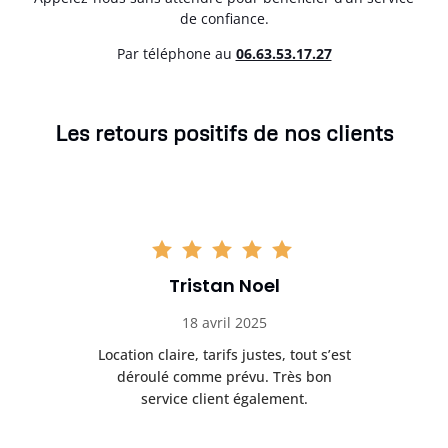
de confiance.
Par téléphone au
06.63.53.17.27
Les retours positifs de nos clients
Tristan Noel
18 avril 2025
 de
Location claire, tarifs justes, tout s’est
Se
t
déroulé comme prévu. Très bon
pile
service client également.