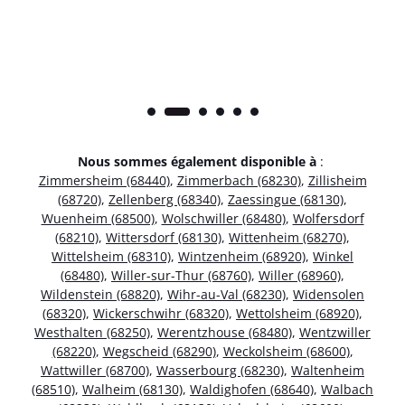
Nous sommes également disponible à
:
Zimmersheim (68440)
,
Zimmerbach (68230)
,
Zillisheim
(68720)
,
Zellenberg (68340)
,
Zaessingue (68130)
,
Wuenheim (68500)
,
Wolschwiller (68480)
,
Wolfersdorf
(68210)
,
Wittersdorf (68130)
,
Wittenheim (68270)
,
Wittelsheim (68310)
,
Wintzenheim (68920)
,
Winkel
(68480)
,
Willer-sur-Thur (68760)
,
Willer (68960)
,
Wildenstein (68820)
,
Wihr-au-Val (68230)
,
Widensolen
(68320)
,
Wickerschwihr (68320)
,
Wettolsheim (68920)
,
Westhalten (68250)
,
Werentzhouse (68480)
,
Wentzwiller
(68220)
,
Wegscheid (68290)
,
Weckolsheim (68600)
,
Wattwiller (68700)
,
Wasserbourg (68230)
,
Waltenheim
(68510)
,
Walheim (68130)
,
Waldighofen (68640)
,
Walbach