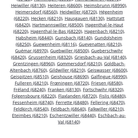
Heiwiller (68130)
,
Heiteren (68600)
,
Heimsbrunn (68990)
,
Heimersdorf (68560)
,
Heidwiller (68720)
,
Hégenheim
(68220)
,
Hecken (68210)
,
Hausgauen (68130)
,
Hattstatt
(68420)
,
Hartmannswiller (68500)
,
Hagenthal-le-Haut
(68220)
,
Hagenthal-le-Bas (68220)
,
Hagenbach (68210)
,
Habsheim (68440)
,
Gunsbach (68140)
,
Gundolsheim
(68250)
,
Guewenheim (68116)
,
Guevenatten (68210)
,
Guémar (68970)
,
Guebwiller (68500)
,
Gueberschwihr
(68420)
,
Grussenheim (68320)
,
Griesbach-au-Val (68140)
,
Grentzingen (68960)
,
Gommersdorf (68210)
,
Goldbach-
Altenbach (68760)
,
Gildwiller (68210)
,
Geiswasser (68600)
,
Geispitzen (68510)
,
Geishouse (68690)
,
Galfingue (68990)
,
Fulleren (68210)
,
Frœningen (68720)
,
Friesen (68580)
,
Fréland (68240)
,
Franken (68130)
,
Fortschwihr (68320)
,
Folgensbourg (68220)
,
Flaxlanden (68720)
,
Fislis (68480)
,
Fessenheim (68740)
,
Ferrette (68480)
,
Fellering (68470)
,
Feldkirch (68540)
,
Feldbach (68640)
,
Falkwiller (68210)
,
Eteimbes (68210)
,
Eschentzwiller (68440)
,
Eschbach-au-
Val (68140)