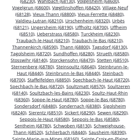
(68230)
,
Wahlbach (68130)
,
Volgelsheim (68600)
,
Vogelgrun (68600)
,
Vœgtlinshoffen (68420)
,
Village-Neuf
(68128)
,
Vieux-Thann (68800)
,
Vieux-Ferrette (68480)
,
Valdieu-Lutran (68210)
,
Urschenheim (68320)
,
Urbès
(68121)
,
Ungersheim (68190)
,
Uffholtz (68700)
,
Uffheim
(68510)
,
Ueberstrass (68580)
,
Turckheim (68230)
,
Traubach-le-Haut (68210)
,
Traubach-le-Bas (68210)
,
Thannenkirch (68590)
,
Thann (68800)
,
Tagsdorf (68130)
,
Tagolsheim (68720)
,
Sundhoffen (68280)
,
Strueth (68580)
,
Stosswihr (68140)
,
Storckensohn (68470)
,
Stetten (68510)
,
Sternenberg (68780)
,
Steinsoultz (68640)
,
Steinbrunn-le-
Haut (68440)
,
Steinbrunn-le-Bas (68440)
,
Steinbach
(68700)
,
Staffelfelden (68850)
,
Spechbach-le-Haut (68720)
,
Spechbach-le-Bas (68720)
,
Soultzmatt (68570)
,
Soultzeren
(68140)
,
Soultzbach-les-Bains (68230)
,
Soultz-Haut-Rhin
(68360)
,
Soppe-le-Haut (68780)
,
Soppe-le-Bas (68780)
,
Sondersdorf (68480)
,
Sondernach (68380)
,
Sigolsheim
(68240)
,
Sierentz (68510)
,
Sickert (68290)
,
Sewen (68290)
,
Seppois-le-Haut (68580)
,
Seppois-le-Bas (68580)
,
Sentheim (68780)
,
Schwoben (68130)
,
Schweighouse-
Thann (68520)
,
Schlierbach (68440)
,
Sausheim (68390)
,
Sainte-Marie-aux-Mines (68160)
,
Sainte-Croix-en-Plaine