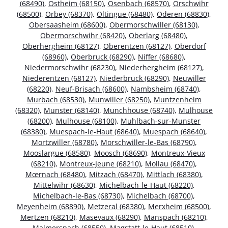
(68490)
,
Ostheim (68150)
,
Osenbach (68570)
,
Orschwihr
(68500)
,
Orbey (68370)
,
Oltingue (68480)
,
Oderen (68830)
,
Obersaasheim (68600)
,
Obermorschwiller (68130)
,
Obermorschwihr (68420)
,
Oberlarg (68480)
,
Oberhergheim (68127)
,
Oberentzen (68127)
,
Oberdorf
(68960)
,
Oberbruck (68290)
,
Niffer (68680)
,
Niedermorschwihr (68230)
,
Niederhergheim (68127)
,
Niederentzen (68127)
,
Niederbruck (68290)
,
Neuwiller
(68220)
,
Neuf-Brisach (68600)
,
Nambsheim (68740)
,
Murbach (68530)
,
Munwiller (68250)
,
Muntzenheim
(68320)
,
Munster (68140)
,
Munchhouse (68740)
,
Mulhouse
(68200)
,
Mulhouse (68100)
,
Muhlbach-sur-Munster
(68380)
,
Muespach-le-Haut (68640)
,
Muespach (68640)
,
Mortzwiller (68780)
,
Morschwiller-le-Bas (68790)
,
Mooslargue (68580)
,
Moosch (68690)
,
Montreux-Vieux
(68210)
,
Montreux-Jeune (68210)
,
Mollau (68470)
,
Mœrnach (68480)
,
Mitzach (68470)
,
Mittlach (68380)
,
Mittelwihr (68630)
,
Michelbach-le-Haut (68220)
,
Michelbach-le-Bas (68730)
,
Michelbach (68700)
,
Meyenheim (68890)
,
Metzeral (68380)
,
Merxheim (68500)
,
Mertzen (68210)
,
Masevaux (68290)
,
Manspach (68210)
,
Malmerspach (68550)
,
Magstatt-le-Haut (68510)
,