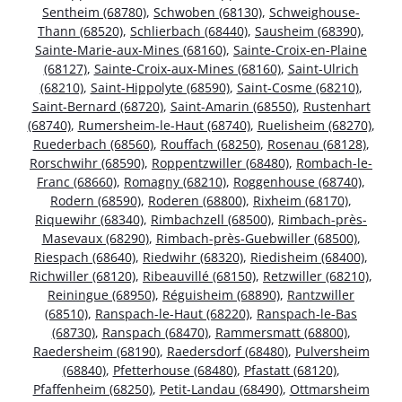
Sentheim (68780)
,
Schwoben (68130)
,
Schweighouse-
Thann (68520)
,
Schlierbach (68440)
,
Sausheim (68390)
,
Sainte-Marie-aux-Mines (68160)
,
Sainte-Croix-en-Plaine
(68127)
,
Sainte-Croix-aux-Mines (68160)
,
Saint-Ulrich
(68210)
,
Saint-Hippolyte (68590)
,
Saint-Cosme (68210)
,
Saint-Bernard (68720)
,
Saint-Amarin (68550)
,
Rustenhart
(68740)
,
Rumersheim-le-Haut (68740)
,
Ruelisheim (68270)
,
Ruederbach (68560)
,
Rouffach (68250)
,
Rosenau (68128)
,
Rorschwihr (68590)
,
Roppentzwiller (68480)
,
Rombach-le-
Franc (68660)
,
Romagny (68210)
,
Roggenhouse (68740)
,
Rodern (68590)
,
Roderen (68800)
,
Rixheim (68170)
,
Riquewihr (68340)
,
Rimbachzell (68500)
,
Rimbach-près-
Masevaux (68290)
,
Rimbach-près-Guebwiller (68500)
,
Riespach (68640)
,
Riedwihr (68320)
,
Riedisheim (68400)
,
Richwiller (68120)
,
Ribeauvillé (68150)
,
Retzwiller (68210)
,
Reiningue (68950)
,
Réguisheim (68890)
,
Rantzwiller
(68510)
,
Ranspach-le-Haut (68220)
,
Ranspach-le-Bas
(68730)
,
Ranspach (68470)
,
Rammersmatt (68800)
,
Raedersheim (68190)
,
Raedersdorf (68480)
,
Pulversheim
(68840)
,
Pfetterhouse (68480)
,
Pfastatt (68120)
,
Pfaffenheim (68250)
,
Petit-Landau (68490)
,
Ottmarsheim