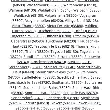
(68600)
,
Wasserbourg (68230)
,
Waltenheim (68510)
,
Walheim (68130)
,
Waldighofen (68640)
,
Walbach (68230)
,
Wahlbach (68130)
,
Volgelsheim (68600)
,
Vogelgrun
(68600)
,
Vœgtlinshoffen (68420)
,
Village-Neuf (68128)
,
Vieux-Thann (68800)
,
Vieux-Ferrette (68480)
,
Valdieu-
Lutran (68210)
,
Urschenheim (68320)
,
Urbès (68121)
,
Ungersheim (68190)
,
Uffholtz (68700)
,
Uffheim (68510)
,
Ueberstrass (68580)
,
Turckheim (68230)
,
Traubach-le-
Haut (68210)
,
Traubach-le-Bas (68210)
,
Thannenkirch
(68590)
,
Thann (68800)
,
Tagsdorf (68130)
,
Tagolsheim
(68720)
,
Sundhoffen (68280)
,
Strueth (68580)
,
Stosswihr
(68140)
,
Storckensohn (68470)
,
Stetten (68510)
,
Sternenberg (68780)
,
Steinsoultz (68640)
,
Steinbrunn-le-
Haut (68440)
,
Steinbrunn-le-Bas (68440)
,
Steinbach
(68700)
,
Staffelfelden (68850)
,
Spechbach-le-Haut (68720)
,
Spechbach-le-Bas (68720)
,
Soultzmatt (68570)
,
Soultzeren
(68140)
,
Soultzbach-les-Bains (68230)
,
Soultz-Haut-Rhin
(68360)
,
Soppe-le-Haut (68780)
,
Soppe-le-Bas (68780)
,
Sondersdorf (68480)
,
Sondernach (68380)
,
Sigolsheim
(68240)
,
Sierentz (68510)
,
Sickert (68290)
,
Sewen (68290)
,
Seppois-le-Haut (68580)
,
Seppois-le-Bas (68580)
,