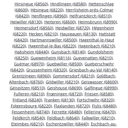
Hirsingue (68560)
,
Hindlingen (68580)
,
Hettenschlag
(68600)
,
Hésingue (68220)
,
Herrlisheim-près-Colmar
(68420)
,
Henflingen (68960)
,
Helfrantzkirch (68510)
,
Heiwiller (68130)
,
Heiteren (68600)
,
Heimsbrunn (68990)
,
Heimersdorf (68560)
,
Heidwiller (68720)
,
Hégenheim
(68220)
,
Hecken (68210)
,
Hausgauen (68130)
,
Hattstatt
(68420)
,
Hartmannswiller (68500)
,
Hagenthal-le-Haut
(68220)
,
Hagenthal-le-Bas (68220)
,
Hagenbach (68210)
,
Habsheim (68440)
,
Gunsbach (68140)
,
Gundolsheim
(68250)
,
Guewenheim (68116)
,
Guevenatten (68210)
,
Guémar (68970)
,
Guebwiller (68500)
,
Gueberschwihr
(68420)
,
Grussenheim (68320)
,
Griesbach-au-Val (68140)
,
Grentzingen (68960)
,
Gommersdorf (68210)
,
Goldbach-
Altenbach (68760)
,
Gildwiller (68210)
,
Geiswasser (68600)
,
Geispitzen (68510)
,
Geishouse (68690)
,
Galfingue (68990)
,
Fulleren (68210)
,
Frœningen (68720)
,
Friesen (68580)
,
Fréland (68240)
,
Franken (68130)
,
Fortschwihr (68320)
,
Folgensbourg (68220)
,
Flaxlanden (68720)
,
Fislis (68480)
,
Fessenheim (68740)
,
Ferrette (68480)
,
Fellering (68470)
,
Feldkirch (68540)
,
Feldbach (68640)
,
Falkwiller (68210)
,
Eteimbes (68210)
,
Eschentzwiller (68440)
,
Eschbach-au-