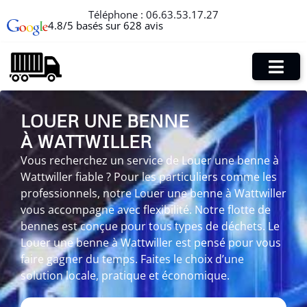
Téléphone :
06.63.53.17.27
4.8/5 basés sur 628 avis
LOUER UNE BENNE
À WATTWILLER
Vous recherchez un service de Louer une benne à
Wattwiller fiable ? Pour les particuliers comme les
professionnels, notre Louer une benne à Wattwiller
vous accompagne avec flexibilité. Notre flotte de
bennes est conçue pour tous types de déchets. Le
Louer une benne à Wattwiller est pensé pour vous
faire gagner du temps. Faites le choix d’une
solution locale, pratique et économique.