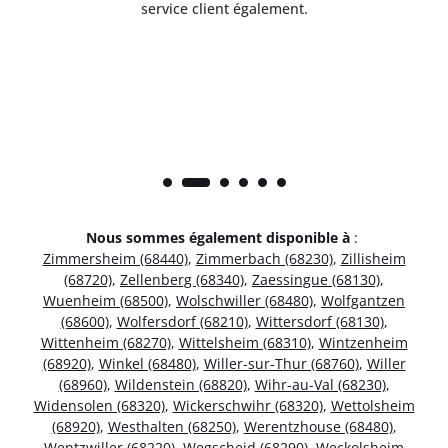
service client également.
Nous sommes également disponible à
:
Zimmersheim (68440)
,
Zimmerbach (68230)
,
Zillisheim
(68720)
,
Zellenberg (68340)
,
Zaessingue (68130)
,
Wuenheim (68500)
,
Wolschwiller (68480)
,
Wolfgantzen
(68600)
,
Wolfersdorf (68210)
,
Wittersdorf (68130)
,
Wittenheim (68270)
,
Wittelsheim (68310)
,
Wintzenheim
(68920)
,
Winkel (68480)
,
Willer-sur-Thur (68760)
,
Willer
(68960)
,
Wildenstein (68820)
,
Wihr-au-Val (68230)
,
Widensolen (68320)
,
Wickerschwihr (68320)
,
Wettolsheim
(68920)
,
Westhalten (68250)
,
Werentzhouse (68480)
,
Wentzwiller (68220)
,
Wegscheid (68290)
,
Weckolsheim