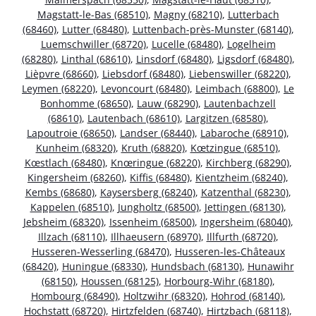
Magstatt-le-Bas (68510)
,
Magny (68210)
,
Lutterbach
(68460)
,
Lutter (68480)
,
Luttenbach-près-Munster (68140)
,
Luemschwiller (68720)
,
Lucelle (68480)
,
Logelheim
(68280)
,
Linthal (68610)
,
Linsdorf (68480)
,
Ligsdorf (68480)
,
Lièpvre (68660)
,
Liebsdorf (68480)
,
Liebenswiller (68220)
,
Leymen (68220)
,
Levoncourt (68480)
,
Leimbach (68800)
,
Le
Bonhomme (68650)
,
Lauw (68290)
,
Lautenbachzell
(68610)
,
Lautenbach (68610)
,
Largitzen (68580)
,
Lapoutroie (68650)
,
Landser (68440)
,
Labaroche (68910)
,
Kunheim (68320)
,
Kruth (68820)
,
Kœtzingue (68510)
,
Kœstlach (68480)
,
Knœringue (68220)
,
Kirchberg (68290)
,
Kingersheim (68260)
,
Kiffis (68480)
,
Kientzheim (68240)
,
Kembs (68680)
,
Kaysersberg (68240)
,
Katzenthal (68230)
,
Kappelen (68510)
,
Jungholtz (68500)
,
Jettingen (68130)
,
Jebsheim (68320)
,
Issenheim (68500)
,
Ingersheim (68040)
,
Illzach (68110)
,
Illhaeusern (68970)
,
Illfurth (68720)
,
Husseren-Wesserling (68470)
,
Husseren-les-Châteaux
(68420)
,
Huningue (68330)
,
Hundsbach (68130)
,
Hunawihr
(68150)
,
Houssen (68125)
,
Horbourg-Wihr (68180)
,
Hombourg (68490)
,
Holtzwihr (68320)
,
Hohrod (68140)
,
Hochstatt (68720)
,
Hirtzfelden (68740)
,
Hirtzbach (68118)
,