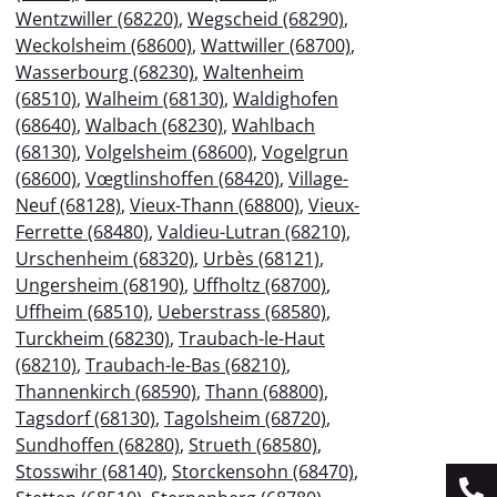
Wentzwiller (68220)
,
Wegscheid (68290)
,
Weckolsheim (68600)
,
Wattwiller (68700)
,
Wasserbourg (68230)
,
Waltenheim
(68510)
,
Walheim (68130)
,
Waldighofen
(68640)
,
Walbach (68230)
,
Wahlbach
(68130)
,
Volgelsheim (68600)
,
Vogelgrun
(68600)
,
Vœgtlinshoffen (68420)
,
Village-
Neuf (68128)
,
Vieux-Thann (68800)
,
Vieux-
Ferrette (68480)
,
Valdieu-Lutran (68210)
,
Urschenheim (68320)
,
Urbès (68121)
,
Ungersheim (68190)
,
Uffholtz (68700)
,
Uffheim (68510)
,
Ueberstrass (68580)
,
Turckheim (68230)
,
Traubach-le-Haut
(68210)
,
Traubach-le-Bas (68210)
,
Thannenkirch (68590)
,
Thann (68800)
,
Tagsdorf (68130)
,
Tagolsheim (68720)
,
Sundhoffen (68280)
,
Strueth (68580)
,
Stosswihr (68140)
,
Storckensohn (68470)
,