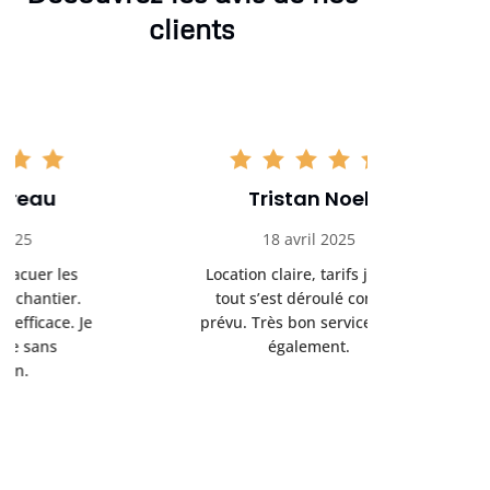
clients
Tristan Noel
Chlo
18 avril 2025
30 
Location claire, tarifs justes,
Service au
tout s’est déroulé comme
été livrée p
prévu. Très bon service client
retrait s’e
également.
l’a