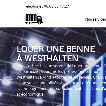
Téléphone :
06.63.53.17.27
Nos services
LOUER UNE BENNE
À WESTHALTEN
Vous recherchez un service de Louer une benne à
les particuliers comme les professionnels, notre 
Westhalten répond à toutes les exigences. Chaque 
selon vos disponibilités. Avec notre Louer une ben
accompagnement personnalisé. Faites le choix d’un
et économique.