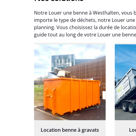
Notre Louer une benne à Westhalten, vous bé
importe le type de déchets, notre Louer une
planning. Vous choisissez la durée de locati
guide tout au long de votre Louer une benne
Au
Le serv
ja
except
travaill
et prof
notre j
prêt p
proj
Location benne à gravats
Lo