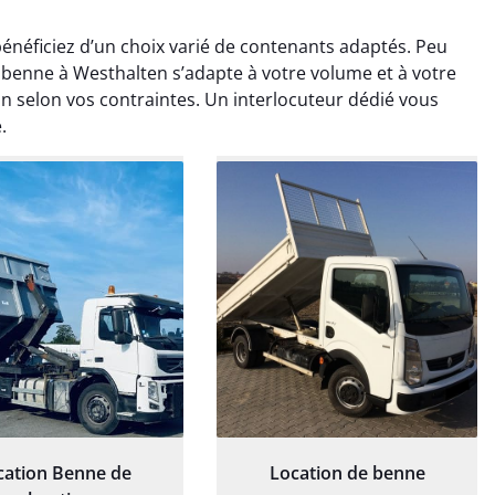
néficiez d’un choix varié de contenants adaptés. Peu
 benne à Westhalten s’adapte à votre volume et à votre
on selon vos contraintes. Un interlocuteur dédié vous
.
rélie Bonnet
Elisa Barreau
21 juin 2024
6 avril 2025
ice de terrassement
Parfait pour évacuer les
rdin à Var était
gravats de mon chantier.
ionnel. L'équipe a
Service rapide et efficace. Je
é de manière efficace
recommande sans
essionnelle, laissant
hésitation.
ardin impeccable et
our notre nouveau
et d'aménagement
cation Benne de
Location de benne
paysager.