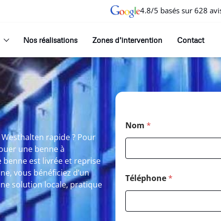
4.8/5 basés sur 628 avi
Nos réalisations
Zones d’intervention
Contact
Nom
*
 Westhalten rapide ? Pour
Louer une benne à
benne est livrée et reprise
ne, vous bénéficiez d’un
Téléphone
*
e solution locale, pratique