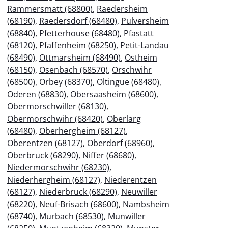
Rammersmatt (68800)
,
Raedersheim
(68190)
,
Raedersdorf (68480)
,
Pulversheim
(68840)
,
Pfetterhouse (68480)
,
Pfastatt
(68120)
,
Pfaffenheim (68250)
,
Petit-Landau
(68490)
,
Ottmarsheim (68490)
,
Ostheim
(68150)
,
Osenbach (68570)
,
Orschwihr
(68500)
,
Orbey (68370)
,
Oltingue (68480)
,
Oderen (68830)
,
Obersaasheim (68600)
,
Obermorschwiller (68130)
,
Obermorschwihr (68420)
,
Oberlarg
(68480)
,
Oberhergheim (68127)
,
Oberentzen (68127)
,
Oberdorf (68960)
,
Oberbruck (68290)
,
Niffer (68680)
,
Niedermorschwihr (68230)
,
Niederhergheim (68127)
,
Niederentzen
(68127)
,
Niederbruck (68290)
,
Neuwiller
(68220)
,
Neuf-Brisach (68600)
,
Nambsheim
(68740)
,
Murbach (68530)
,
Munwiller