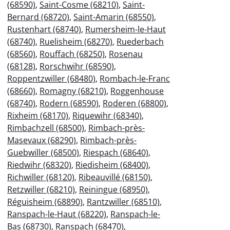
(68590)
,
Saint-Cosme (68210)
,
Saint-
Bernard (68720)
,
Saint-Amarin (68550)
,
Rustenhart (68740)
,
Rumersheim-le-Haut
(68740)
,
Ruelisheim (68270)
,
Ruederbach
(68560)
,
Rouffach (68250)
,
Rosenau
(68128)
,
Rorschwihr (68590)
,
Roppentzwiller (68480)
,
Rombach-le-Franc
(68660)
,
Romagny (68210)
,
Roggenhouse
(68740)
,
Rodern (68590)
,
Roderen (68800)
,
Rixheim (68170)
,
Riquewihr (68340)
,
Rimbachzell (68500)
,
Rimbach-près-
Masevaux (68290)
,
Rimbach-près-
Guebwiller (68500)
,
Riespach (68640)
,
Riedwihr (68320)
,
Riedisheim (68400)
,
Richwiller (68120)
,
Ribeauvillé (68150)
,
Retzwiller (68210)
,
Reiningue (68950)
,
Réguisheim (68890)
,
Rantzwiller (68510)
,
Ranspach-le-Haut (68220)
,
Ranspach-le-
Bas (68730)
,
Ranspach (68470)
,