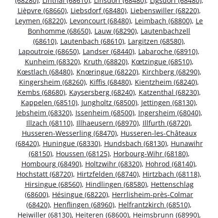
(68280)
,
Linthal (68610)
,
Linsdorf (68480)
,
Ligsdorf (68480)
,
Lièpvre (68660)
,
Liebsdorf (68480)
,
Liebenswiller (68220)
,
Leymen (68220)
,
Levoncourt (68480)
,
Leimbach (68800)
,
Le
Bonhomme (68650)
,
Lauw (68290)
,
Lautenbachzell
(68610)
,
Lautenbach (68610)
,
Largitzen (68580)
,
Lapoutroie (68650)
,
Landser (68440)
,
Labaroche (68910)
,
Kunheim (68320)
,
Kruth (68820)
,
Kœtzingue (68510)
,
Kœstlach (68480)
,
Knœringue (68220)
,
Kirchberg (68290)
,
Kingersheim (68260)
,
Kiffis (68480)
,
Kientzheim (68240)
,
Kembs (68680)
,
Kaysersberg (68240)
,
Katzenthal (68230)
,
Kappelen (68510)
,
Jungholtz (68500)
,
Jettingen (68130)
,
Jebsheim (68320)
,
Issenheim (68500)
,
Ingersheim (68040)
,
Illzach (68110)
,
Illhaeusern (68970)
,
Illfurth (68720)
,
Husseren-Wesserling (68470)
,
Husseren-les-Châteaux
(68420)
,
Huningue (68330)
,
Hundsbach (68130)
,
Hunawihr
(68150)
,
Houssen (68125)
,
Horbourg-Wihr (68180)
,
Hombourg (68490)
,
Holtzwihr (68320)
,
Hohrod (68140)
,
Hochstatt (68720)
,
Hirtzfelden (68740)
,
Hirtzbach (68118)
,
Hirsingue (68560)
,
Hindlingen (68580)
,
Hettenschlag
(68600)
,
Hésingue (68220)
,
Herrlisheim-près-Colmar
(68420)
,
Henflingen (68960)
,
Helfrantzkirch (68510)
,
Heiwiller (68130)
,
Heiteren (68600)
,
Heimsbrunn (68990)
,