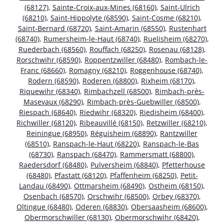
(68127)
,
Sainte-Croix-aux-Mines (68160)
,
Saint-Ulrich
(68210)
,
Saint-Hippolyte (68590)
,
Saint-Cosme (68210)
,
Saint-Bernard (68720)
,
Saint-Amarin (68550)
,
Rustenhart
(68740)
,
Rumersheim-le-Haut (68740)
,
Ruelisheim (68270)
,
Ruederbach (68560)
,
Rouffach (68250)
,
Rosenau (68128)
,
Rorschwihr (68590)
,
Roppentzwiller (68480)
,
Rombach-le-
Franc (68660)
,
Romagny (68210)
,
Roggenhouse (68740)
,
Rodern (68590)
,
Roderen (68800)
,
Rixheim (68170)
,
Riquewihr (68340)
,
Rimbachzell (68500)
,
Rimbach-près-
Masevaux (68290)
,
Rimbach-près-Guebwiller (68500)
,
Riespach (68640)
,
Riedwihr (68320)
,
Riedisheim (68400)
,
Richwiller (68120)
,
Ribeauvillé (68150)
,
Retzwiller (68210)
,
Reiningue (68950)
,
Réguisheim (68890)
,
Rantzwiller
(68510)
,
Ranspach-le-Haut (68220)
,
Ranspach-le-Bas
(68730)
,
Ranspach (68470)
,
Rammersmatt (68800)
,
Raedersdorf (68480)
,
Pulversheim (68840)
,
Pfetterhouse
(68480)
,
Pfastatt (68120)
,
Pfaffenheim (68250)
,
Petit-
Landau (68490)
,
Ottmarsheim (68490)
,
Ostheim (68150)
,
Osenbach (68570)
,
Orschwihr (68500)
,
Orbey (68370)
,
Oltingue (68480)
,
Oderen (68830)
,
Obersaasheim (68600)
,
Obermorschwiller (68130)
,
Obermorschwihr (68420)
,