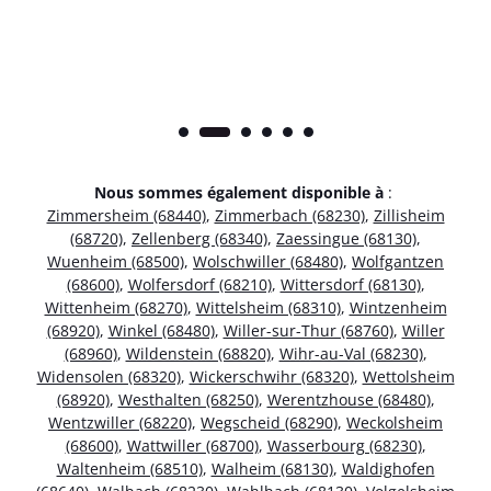
Nous sommes également disponible à
:
Zimmersheim (68440)
,
Zimmerbach (68230)
,
Zillisheim
(68720)
,
Zellenberg (68340)
,
Zaessingue (68130)
,
Wuenheim (68500)
,
Wolschwiller (68480)
,
Wolfgantzen
(68600)
,
Wolfersdorf (68210)
,
Wittersdorf (68130)
,
Wittenheim (68270)
,
Wittelsheim (68310)
,
Wintzenheim
(68920)
,
Winkel (68480)
,
Willer-sur-Thur (68760)
,
Willer
(68960)
,
Wildenstein (68820)
,
Wihr-au-Val (68230)
,
Widensolen (68320)
,
Wickerschwihr (68320)
,
Wettolsheim
(68920)
,
Westhalten (68250)
,
Werentzhouse (68480)
,
Wentzwiller (68220)
,
Wegscheid (68290)
,
Weckolsheim
(68600)
,
Wattwiller (68700)
,
Wasserbourg (68230)
,
Waltenheim (68510)
,
Walheim (68130)
,
Waldighofen