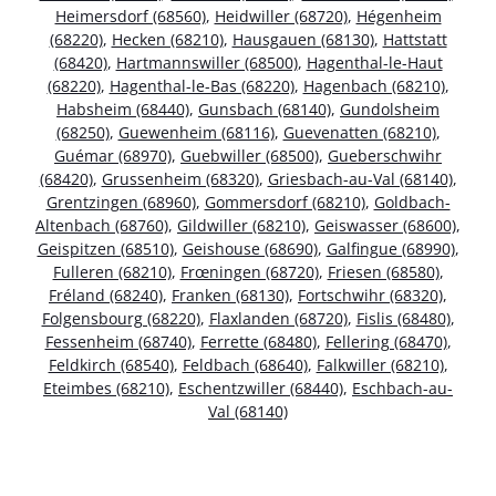
Heimersdorf (68560)
,
Heidwiller (68720)
,
Hégenheim
(68220)
,
Hecken (68210)
,
Hausgauen (68130)
,
Hattstatt
(68420)
,
Hartmannswiller (68500)
,
Hagenthal-le-Haut
(68220)
,
Hagenthal-le-Bas (68220)
,
Hagenbach (68210)
,
Habsheim (68440)
,
Gunsbach (68140)
,
Gundolsheim
(68250)
,
Guewenheim (68116)
,
Guevenatten (68210)
,
Guémar (68970)
,
Guebwiller (68500)
,
Gueberschwihr
(68420)
,
Grussenheim (68320)
,
Griesbach-au-Val (68140)
,
Grentzingen (68960)
,
Gommersdorf (68210)
,
Goldbach-
Altenbach (68760)
,
Gildwiller (68210)
,
Geiswasser (68600)
,
Geispitzen (68510)
,
Geishouse (68690)
,
Galfingue (68990)
,
Fulleren (68210)
,
Frœningen (68720)
,
Friesen (68580)
,
Fréland (68240)
,
Franken (68130)
,
Fortschwihr (68320)
,
Folgensbourg (68220)
,
Flaxlanden (68720)
,
Fislis (68480)
,
Fessenheim (68740)
,
Ferrette (68480)
,
Fellering (68470)
,
Feldkirch (68540)
,
Feldbach (68640)
,
Falkwiller (68210)
,
Eteimbes (68210)
,
Eschentzwiller (68440)
,
Eschbach-au-
Val (68140)