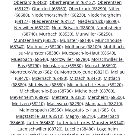
Oberlarg (68480)
,
Oberhergheim (68127)
,
Oberentzen
(68127)
,
Oberdorf (68960)
,
Oberbruck (68290)
,
Niffer
(68680)
,
Niedermorschwihr (68230)
,
Niederhergheim
(68127)
,
Niederentzen (68127)
,
Niederbruck (68290)
,
Neuwiller (68220)
,
Neuf-Brisach (68600)
,
Nambsheim
(68740)
,
Murbach (68530)
,
Munwiller (68250)
,
Muntzenheim (68320)
,
Munster (68140)
,
Munchhouse
(68740)
,
Mulhouse (68200)
,
Mulhouse (68100)
,
Muhlbach-
sur-Munster (68380)
,
Muespach-le-Haut (68640)
,
Muespach (68640)
,
Mortzwiller (68780)
,
Morschwiller-le-
Bas (68790)
,
Mooslargue (68580)
,
Moosch (68690)
,
Montreux-Vieux (68210)
,
Montreux-Jeune (68210)
,
Mollau
(68470)
,
Mœrnach (68480)
,
Mitzach (68470)
,
Mittlach
(68380)
,
Mittelwihr (68630)
,
Michelbach-le-Haut (68220)
,
Michelbach-le-Bas (68730)
,
Michelbach (68700)
,
Meyenheim (68890)
,
Metzeral (68380)
,
Merxheim (68500)
,
Mertzen (68210)
,
Masevaux (68290)
,
Manspach (68210)
,
Malmerspach (68550)
,
Magstatt-le-Haut (68510)
,
Magstatt-le-Bas (68510)
,
Magny (68210)
,
Lutterbach
(68460)
,
Lutter (68480)
,
Luttenbach-près-Munster (68140)
,
Luemschwiller (68720)
,
Lucelle (68480)
,
Logelheim