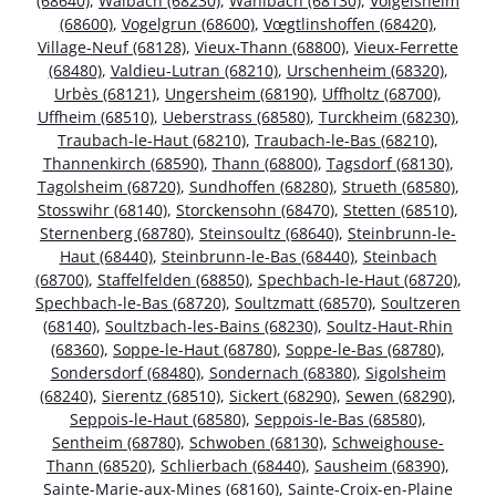
(68640)
,
Walbach (68230)
,
Wahlbach (68130)
,
Volgelsheim
(68600)
,
Vogelgrun (68600)
,
Vœgtlinshoffen (68420)
,
Village-Neuf (68128)
,
Vieux-Thann (68800)
,
Vieux-Ferrette
(68480)
,
Valdieu-Lutran (68210)
,
Urschenheim (68320)
,
Urbès (68121)
,
Ungersheim (68190)
,
Uffholtz (68700)
,
Uffheim (68510)
,
Ueberstrass (68580)
,
Turckheim (68230)
,
Traubach-le-Haut (68210)
,
Traubach-le-Bas (68210)
,
Thannenkirch (68590)
,
Thann (68800)
,
Tagsdorf (68130)
,
Tagolsheim (68720)
,
Sundhoffen (68280)
,
Strueth (68580)
,
Stosswihr (68140)
,
Storckensohn (68470)
,
Stetten (68510)
,
Sternenberg (68780)
,
Steinsoultz (68640)
,
Steinbrunn-le-
Haut (68440)
,
Steinbrunn-le-Bas (68440)
,
Steinbach
(68700)
,
Staffelfelden (68850)
,
Spechbach-le-Haut (68720)
,
Spechbach-le-Bas (68720)
,
Soultzmatt (68570)
,
Soultzeren
(68140)
,
Soultzbach-les-Bains (68230)
,
Soultz-Haut-Rhin
(68360)
,
Soppe-le-Haut (68780)
,
Soppe-le-Bas (68780)
,
Sondersdorf (68480)
,
Sondernach (68380)
,
Sigolsheim
(68240)
,
Sierentz (68510)
,
Sickert (68290)
,
Sewen (68290)
,
Seppois-le-Haut (68580)
,
Seppois-le-Bas (68580)
,
Sentheim (68780)
,
Schwoben (68130)
,
Schweighouse-
Thann (68520)
,
Schlierbach (68440)
,
Sausheim (68390)
,
Sainte-Marie-aux-Mines (68160)
,
Sainte-Croix-en-Plaine