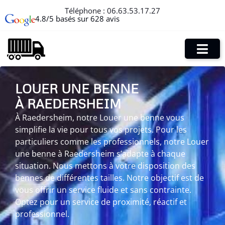
Téléphone :
06.63.53.17.27
4.8/5 basés sur 628 avis
LOUER UNE BENNE
À RAEDERSHEIM
À Raedersheim, notre Louer une benne vous
simplifie la vie pour tous vos projets. Pour les
particuliers comme les professionnels, notre Louer
une benne à Raedersheim s’adapte à chaque
situation. Nous mettons à votre disposition des
bennes de différentes tailles. Notre objectif est de
vous offrir un service fluide et sans contrainte.
Optez pour un service de proximité, réactif et
professionnel.