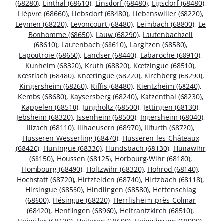
(68280)
,
Linthal (68610)
,
Linsdorf (68480)
,
Ligsdorf (68480)
,
Lièpvre (68660)
,
Liebsdorf (68480)
,
Liebenswiller (68220)
,
Leymen (68220)
,
Levoncourt (68480)
,
Leimbach (68800)
,
Le
Bonhomme (68650)
,
Lauw (68290)
,
Lautenbachzell
(68610)
,
Lautenbach (68610)
,
Largitzen (68580)
,
Lapoutroie (68650)
,
Landser (68440)
,
Labaroche (68910)
,
Kunheim (68320)
,
Kruth (68820)
,
Kœtzingue (68510)
,
Kœstlach (68480)
,
Knœringue (68220)
,
Kirchberg (68290)
,
Kingersheim (68260)
,
Kiffis (68480)
,
Kientzheim (68240)
,
Kembs (68680)
,
Kaysersberg (68240)
,
Katzenthal (68230)
,
Kappelen (68510)
,
Jungholtz (68500)
,
Jettingen (68130)
,
Jebsheim (68320)
,
Issenheim (68500)
,
Ingersheim (68040)
,
Illzach (68110)
,
Illhaeusern (68970)
,
Illfurth (68720)
,
Husseren-Wesserling (68470)
,
Husseren-les-Châteaux
(68420)
,
Huningue (68330)
,
Hundsbach (68130)
,
Hunawihr
(68150)
,
Houssen (68125)
,
Horbourg-Wihr (68180)
,
Hombourg (68490)
,
Holtzwihr (68320)
,
Hohrod (68140)
,
Hochstatt (68720)
,
Hirtzfelden (68740)
,
Hirtzbach (68118)
,
Hirsingue (68560)
,
Hindlingen (68580)
,
Hettenschlag
(68600)
,
Hésingue (68220)
,
Herrlisheim-près-Colmar
(68420)
,
Henflingen (68960)
,
Helfrantzkirch (68510)
,
Heiwiller (68130)
,
Heiteren (68600)
,
Heimsbrunn (68990)
,