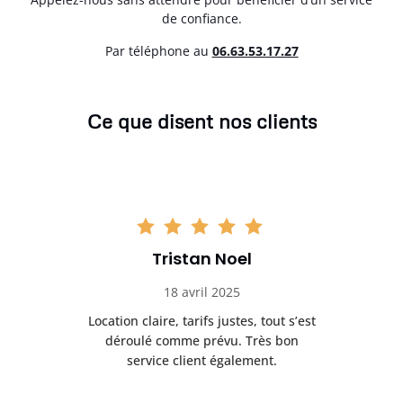
de confiance.
Par téléphone au
06.63.53.17.27
Ce que disent nos clients
Tristan Noel
18 avril 2025
 de
Location claire, tarifs justes, tout s’est
Se
t
déroulé comme prévu. Très bon
pile
service client également.