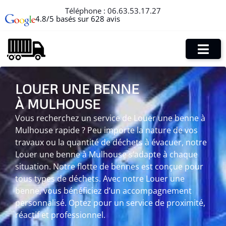
Téléphone :
06.63.53.17.27
4.8/5 basés sur 628 avis
LOUER UNE BENNE
À MULHOUSE
Vous recherchez un service de Louer une benne à
Mulhouse rapide ? Peu importe la nature de vos
travaux ou la quantité de déchets à évacuer, notre
Louer une benne à Mulhouse s’adapte à chaque
situation. Notre flotte de bennes est conçue pour
tous types de déchets. Avec notre Louer une
benne, vous bénéficiez d’un accompagnement
personnalisé. Optez pour un service de proximité,
réactif et professionnel.