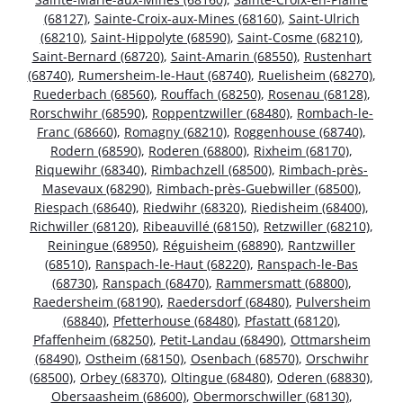
(68127)
,
Sainte-Croix-aux-Mines (68160)
,
Saint-Ulrich
(68210)
,
Saint-Hippolyte (68590)
,
Saint-Cosme (68210)
,
Saint-Bernard (68720)
,
Saint-Amarin (68550)
,
Rustenhart
(68740)
,
Rumersheim-le-Haut (68740)
,
Ruelisheim (68270)
,
Ruederbach (68560)
,
Rouffach (68250)
,
Rosenau (68128)
,
Rorschwihr (68590)
,
Roppentzwiller (68480)
,
Rombach-le-
Franc (68660)
,
Romagny (68210)
,
Roggenhouse (68740)
,
Rodern (68590)
,
Roderen (68800)
,
Rixheim (68170)
,
Riquewihr (68340)
,
Rimbachzell (68500)
,
Rimbach-près-
Masevaux (68290)
,
Rimbach-près-Guebwiller (68500)
,
Riespach (68640)
,
Riedwihr (68320)
,
Riedisheim (68400)
,
Richwiller (68120)
,
Ribeauvillé (68150)
,
Retzwiller (68210)
,
Reiningue (68950)
,
Réguisheim (68890)
,
Rantzwiller
(68510)
,
Ranspach-le-Haut (68220)
,
Ranspach-le-Bas
(68730)
,
Ranspach (68470)
,
Rammersmatt (68800)
,
Raedersheim (68190)
,
Raedersdorf (68480)
,
Pulversheim
(68840)
,
Pfetterhouse (68480)
,
Pfastatt (68120)
,
Pfaffenheim (68250)
,
Petit-Landau (68490)
,
Ottmarsheim
(68490)
,
Ostheim (68150)
,
Osenbach (68570)
,
Orschwihr
(68500)
,
Orbey (68370)
,
Oltingue (68480)
,
Oderen (68830)
,
Obersaasheim (68600)
,
Obermorschwiller (68130)
,