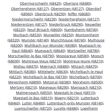
Obermorschwihr (68420)
,
Oberlarg (68480)
,
Oberhergheim (68127)
,
Oberentzen (68127)
,
Oberdorf
(68960)
,
Oberbruck (68290)
,
Niffer (68680)
,
Niedermorschwihr (68230)
,
Niederhergheim (68127)
,
Niederentzen (68127)
,
Niederbruck (68290)
,
Neuwiller
(68220)
,
Neuf-Brisach (68600)
,
Nambsheim (68740)
,
Murbach (68530)
,
Munwiller (68250)
,
Muntzenheim
(68320)
,
Munster (68140)
,
Munchhouse (68740)
,
Mulhouse
(68200)
,
Muhlbach-sur-Munster (68380)
,
Muespach-le-
Haut (68640)
,
Muespach (68640)
,
Mortzwiller (68780)
,
Morschwiller-le-Bas (68790)
,
Mooslargue (68580)
,
Moosch
(68690)
,
Montreux-Vieux (68210)
,
Montreux-Jeune (68210)
,
Mollau (68470)
,
Mœrnach (68480)
,
Mitzach (68470)
,
Mittlach (68380)
,
Mittelwihr (68630)
,
Michelbach-le-Haut
(68220)
,
Michelbach-le-Bas (68730)
,
Michelbach (68700)
,
Meyenheim (68890)
,
Metzeral (68380)
,
Merxheim (68500)
,
Mertzen (68210)
,
Masevaux (68290)
,
Manspach (68210)
,
Malmerspach (68550)
,
Magstatt-le-Haut (68510)
,
Magstatt-le-Bas (68510)
,
Magny (68210)
,
Lutterbach
(68460)
,
Lutter (68480)
,
Luttenbach-près-Munster (68140)
,
Luemschwiller (68720)
,
Lucelle (68480)
,
Logelheim