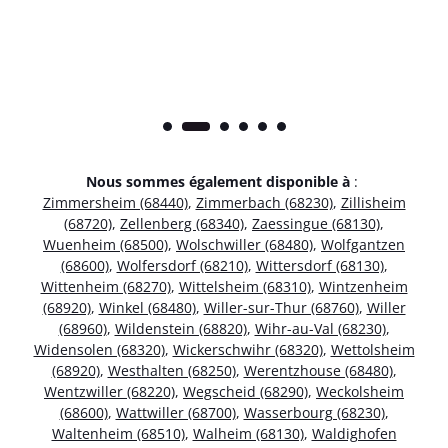
Nous sommes également disponible à
:
Zimmersheim (68440)
,
Zimmerbach (68230)
,
Zillisheim
(68720)
,
Zellenberg (68340)
,
Zaessingue (68130)
,
Wuenheim (68500)
,
Wolschwiller (68480)
,
Wolfgantzen
(68600)
,
Wolfersdorf (68210)
,
Wittersdorf (68130)
,
Wittenheim (68270)
,
Wittelsheim (68310)
,
Wintzenheim
(68920)
,
Winkel (68480)
,
Willer-sur-Thur (68760)
,
Willer
(68960)
,
Wildenstein (68820)
,
Wihr-au-Val (68230)
,
Widensolen (68320)
,
Wickerschwihr (68320)
,
Wettolsheim
(68920)
,
Westhalten (68250)
,
Werentzhouse (68480)
,
Wentzwiller (68220)
,
Wegscheid (68290)
,
Weckolsheim
(68600)
,
Wattwiller (68700)
,
Wasserbourg (68230)
,
Waltenheim (68510)
,
Walheim (68130)
,
Waldighofen