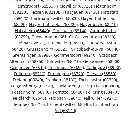
Heimersdorf (68560)
,
Heidwiller (68720)
,
Hégenheim
(68220)
,
Hecken (68210)
,
Hausgauen (68130)
,
Hattstatt
(68420)
,
Hartmannswiller (68500)
,
Hagenthal-le-Haut
(68220)
,
Hagenthal-le-Bas (68220)
,
Hagenbach (68210)
,
Habsheim (68440)
,
Gunsbach (68140)
,
Gundolsheim
(68250)
,
Guewenheim (68116)
,
Guevenatten (68210)
,
Guémar (68970)
,
Guebwiller (68500)
,
Gueberschwihr
(68420)
,
Grussenheim (68320)
,
Griesbach-au-Val (68140)
,
Grentzingen (68960)
,
Gommersdorf (68210)
,
Goldbach-
Altenbach (68760)
,
Gildwiller (68210)
,
Geiswasser (68600)
,
Geispitzen (68510)
,
Geishouse (68690)
,
Galfingue (68990)
,
Fulleren (68210)
,
Frœningen (68720)
,
Friesen (68580)
,
Fréland (68240)
,
Franken (68130)
,
Fortschwihr (68320)
,
Folgensbourg (68220)
,
Flaxlanden (68720)
,
Fislis (68480)
,
Fessenheim (68740)
,
Ferrette (68480)
,
Fellering (68470)
,
Feldkirch (68540)
,
Feldbach (68640)
,
Falkwiller (68210)
,
Eteimbes (68210)
,
Eschentzwiller (68440)
,
Eschbach-au-
Val (68140)