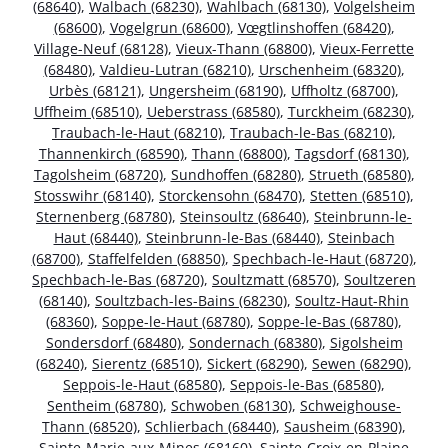
(68640)
,
Walbach (68230)
,
Wahlbach (68130)
,
Volgelsheim
(68600)
,
Vogelgrun (68600)
,
Vœgtlinshoffen (68420)
,
Village-Neuf (68128)
,
Vieux-Thann (68800)
,
Vieux-Ferrette
(68480)
,
Valdieu-Lutran (68210)
,
Urschenheim (68320)
,
Urbès (68121)
,
Ungersheim (68190)
,
Uffholtz (68700)
,
Uffheim (68510)
,
Ueberstrass (68580)
,
Turckheim (68230)
,
Traubach-le-Haut (68210)
,
Traubach-le-Bas (68210)
,
Thannenkirch (68590)
,
Thann (68800)
,
Tagsdorf (68130)
,
Tagolsheim (68720)
,
Sundhoffen (68280)
,
Strueth (68580)
,
Stosswihr (68140)
,
Storckensohn (68470)
,
Stetten (68510)
,
Sternenberg (68780)
,
Steinsoultz (68640)
,
Steinbrunn-le-
Haut (68440)
,
Steinbrunn-le-Bas (68440)
,
Steinbach
(68700)
,
Staffelfelden (68850)
,
Spechbach-le-Haut (68720)
,
Spechbach-le-Bas (68720)
,
Soultzmatt (68570)
,
Soultzeren
(68140)
,
Soultzbach-les-Bains (68230)
,
Soultz-Haut-Rhin
(68360)
,
Soppe-le-Haut (68780)
,
Soppe-le-Bas (68780)
,
Sondersdorf (68480)
,
Sondernach (68380)
,
Sigolsheim
(68240)
,
Sierentz (68510)
,
Sickert (68290)
,
Sewen (68290)
,
Seppois-le-Haut (68580)
,
Seppois-le-Bas (68580)
,
Sentheim (68780)
,
Schwoben (68130)
,
Schweighouse-
Thann (68520)
,
Schlierbach (68440)
,
Sausheim (68390)
,
Sainte-Marie-aux-Mines (68160)
,
Sainte-Croix-en-Plaine