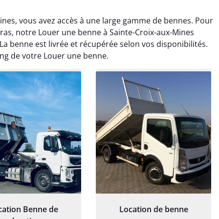
ines, vous avez accès à une large gamme de bennes. Pour
as, notre Louer une benne à Sainte-Croix-aux-Mines
La benne est livrée et récupérée selon vos disponibilités.
ong de votre Louer une benne.
rélie Bonnet
Elisa Barreau
21 juin 2024
6 avril 2025
ice de terrassement
Parfait pour évacuer les
rdin à Var était
gravats de mon chantier.
ionnel. L'équipe a
Service rapide et efficace. Je
é de manière efficace
recommande sans
essionnelle, laissant
hésitation.
ardin impeccable et
our notre nouveau
et d'aménagement
paysager.
cation Benne de
Location de benne