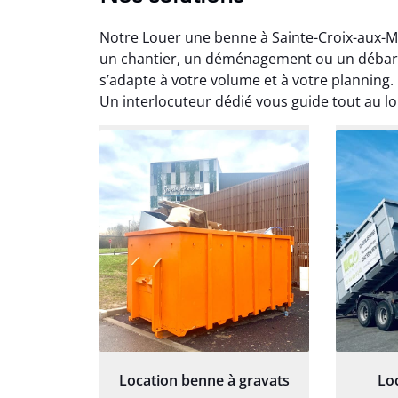
Notre Louer une benne à Sainte-Croix-aux-M
un chantier, un déménagement ou un débarr
s’adapte à votre volume et à votre planning. 
Un interlocuteur dédié vous guide tout au l
Au
Le serv
ja
except
travaill
et prof
notre j
prêt p
proj
Location benne à gravats
Lo