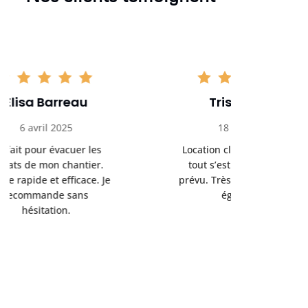
Tristan Noel
Chlo
18 avril 2025
30 
Location claire, tarifs justes,
Service au
tout s’est déroulé comme
été livrée p
prévu. Très bon service client
retrait s’e
également.
l’a