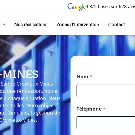
4.8/5 basés sur 628 avi
Nos réalisations
Zones d’intervention
Contact
X-MINES
Nom
*
 Sainte-Croix-aux-Mines
 ou une rénovation, notre
e à chaque situation. Nous
es tailles. Notre objectif
Téléphone
*
te. Simplifiez la gestion de
Croix-aux-Mines.