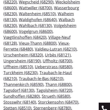
(68220)
,
Wegscheid (68290)
,
Weckolsheim
(68600)
,
Wattwiller (68700)
,
Wasserbourg
(68230)
,
Waltenheim (68510)
,
Walheim
(68130)
,
Waldighofen (68640)
,
Walbach
(68230)
,
Wahlbach (68130)
,
Volgelsheim
(68600)
,
Vogelgrun (68600)
,
Vœgtlinshoffen (68420)
,
Village-Neuf
(68128)
,
Vieux-Thann (68800)
,
Vieux-
Ferrette (68480)
,
Valdieu-Lutran (68210)
,
Urschenheim (68320)
,
Urbès (68121)
,
Ungersheim (68190)
,
Uffholtz (68700)
,
Uffheim (68510)
,
Ueberstrass (68580)
,
Turckheim (68230)
,
Traubach-le-Haut
(68210)
,
Traubach-le-Bas (68210)
,
Thannenkirch (68590)
,
Thann (68800)
,
Tagsdorf (68130)
,
Tagolsheim (68720)
,
Sundhoffen (68280)
,
Strueth (68580)
,
Stosswihr (68140)
,
Storckensohn (68470)
,
Stetten (68510)
,
Sternenberg (68780)
,