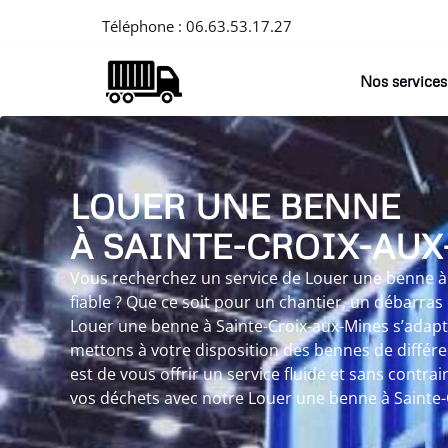
Téléphone :
06.63.53.17.27
Nos services
LOUER UNE BENNE
À SAINTE-CROIX-AU
Vous recherchez un service de Louer une benne à
fiable ? Que ce soit pour un chantier, un débarras
Louer une benne à Sainte-Croix-aux-Mines s’adapt
mettons à votre disposition des bennes de différent
est de vous offrir un service fluide et sans contrain
vos déchets avec notre Louer une benne à Sainte-