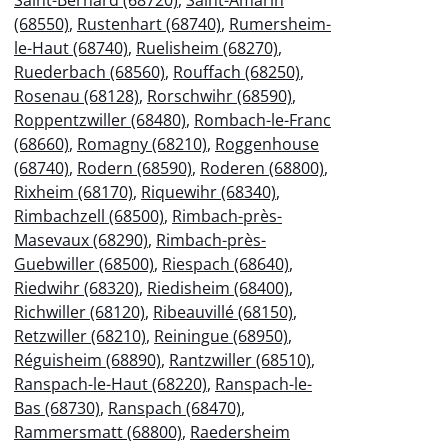
(68550)
,
Rustenhart (68740)
,
Rumersheim-
le-Haut (68740)
,
Ruelisheim (68270)
,
Ruederbach (68560)
,
Rouffach (68250)
,
Rosenau (68128)
,
Rorschwihr (68590)
,
Roppentzwiller (68480)
,
Rombach-le-Franc
(68660)
,
Romagny (68210)
,
Roggenhouse
(68740)
,
Rodern (68590)
,
Roderen (68800)
,
Rixheim (68170)
,
Riquewihr (68340)
,
Rimbachzell (68500)
,
Rimbach-près-
Masevaux (68290)
,
Rimbach-près-
Guebwiller (68500)
,
Riespach (68640)
,
Riedwihr (68320)
,
Riedisheim (68400)
,
Richwiller (68120)
,
Ribeauvillé (68150)
,
Retzwiller (68210)
,
Reiningue (68950)
,
Réguisheim (68890)
,
Rantzwiller (68510)
,
Ranspach-le-Haut (68220)
,
Ranspach-le-
Bas (68730)
,
Ranspach (68470)
,
Rammersmatt (68800)
,
Raedersheim