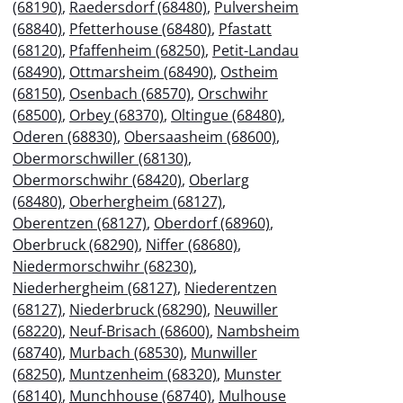
(68190)
,
Raedersdorf (68480)
,
Pulversheim
(68840)
,
Pfetterhouse (68480)
,
Pfastatt
(68120)
,
Pfaffenheim (68250)
,
Petit-Landau
(68490)
,
Ottmarsheim (68490)
,
Ostheim
(68150)
,
Osenbach (68570)
,
Orschwihr
(68500)
,
Orbey (68370)
,
Oltingue (68480)
,
Oderen (68830)
,
Obersaasheim (68600)
,
Obermorschwiller (68130)
,
Obermorschwihr (68420)
,
Oberlarg
(68480)
,
Oberhergheim (68127)
,
Oberentzen (68127)
,
Oberdorf (68960)
,
Oberbruck (68290)
,
Niffer (68680)
,
Niedermorschwihr (68230)
,
Niederhergheim (68127)
,
Niederentzen
(68127)
,
Niederbruck (68290)
,
Neuwiller
(68220)
,
Neuf-Brisach (68600)
,
Nambsheim
(68740)
,
Murbach (68530)
,
Munwiller
(68250)
,
Muntzenheim (68320)
,
Munster
(68140)
,
Munchhouse (68740)
,
Mulhouse