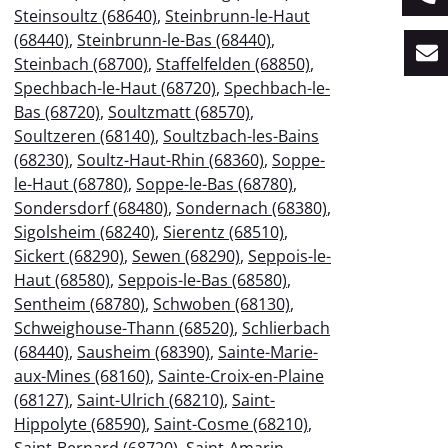
Steinsoultz (68640)
,
Steinbrunn-le-Haut
(68440)
,
Steinbrunn-le-Bas (68440)
,
Steinbach (68700)
,
Staffelfelden (68850)
,
Spechbach-le-Haut (68720)
,
Spechbach-le-
Bas (68720)
,
Soultzmatt (68570)
,
Soultzeren (68140)
,
Soultzbach-les-Bains
(68230)
,
Soultz-Haut-Rhin (68360)
,
Soppe-
le-Haut (68780)
,
Soppe-le-Bas (68780)
,
Sondersdorf (68480)
,
Sondernach (68380)
,
Sigolsheim (68240)
,
Sierentz (68510)
,
Sickert (68290)
,
Sewen (68290)
,
Seppois-le-
Haut (68580)
,
Seppois-le-Bas (68580)
,
Sentheim (68780)
,
Schwoben (68130)
,
Schweighouse-Thann (68520)
,
Schlierbach
(68440)
,
Sausheim (68390)
,
Sainte-Marie-
aux-Mines (68160)
,
Sainte-Croix-en-Plaine
(68127)
,
Saint-Ulrich (68210)
,
Saint-
Hippolyte (68590)
,
Saint-Cosme (68210)
,
Saint-Bernard (68720)
,
Saint-Amarin