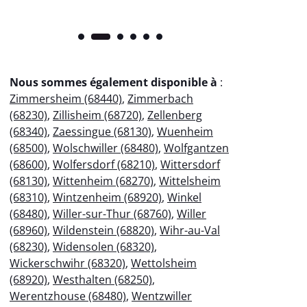
Nous sommes également disponible à
:
Zimmersheim (68440)
,
Zimmerbach
(68230)
,
Zillisheim (68720)
,
Zellenberg
(68340)
,
Zaessingue (68130)
,
Wuenheim
(68500)
,
Wolschwiller (68480)
,
Wolfgantzen
(68600)
,
Wolfersdorf (68210)
,
Wittersdorf
(68130)
,
Wittenheim (68270)
,
Wittelsheim
(68310)
,
Wintzenheim (68920)
,
Winkel
(68480)
,
Willer-sur-Thur (68760)
,
Willer
(68960)
,
Wildenstein (68820)
,
Wihr-au-Val
(68230)
,
Widensolen (68320)
,
Wickerschwihr (68320)
,
Wettolsheim
(68920)
,
Westhalten (68250)
,
Werentzhouse (68480)
,
Wentzwiller