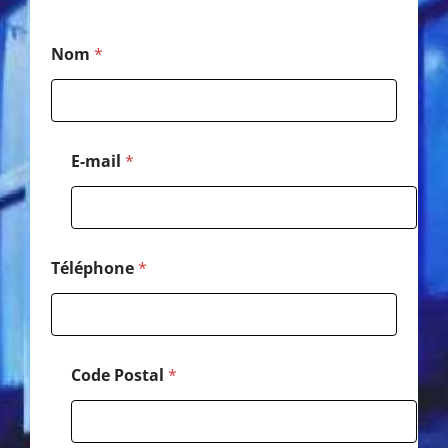
N
Nom
*
o
m
*
*
E-mail
*
Téléphone
*
Code Postal
*