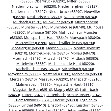
(68960)
,
Oberbruck (68290)
,
Niffer (68680)
,
Niedermorschwihr (68230)
,
Niederhergheim (68127)
,
Niederentzen (68127)
,
Niederbruck (68290)
,
Neuwiller
(68220)
,
Neuf-Brisach (68600)
,
Nambsheim (68740)
,
Murbach (68530)
,
Munwiller (68250)
,
Muntzenheim
(68320)
,
Munster (68140)
,
Munchhouse (68740)
,
Mulhouse
(68200)
,
Mulhouse (68100)
,
Muhlbach-sur-Munster
(68380)
,
Muespach-le-Haut (68640)
,
Muespach (68640)
,
Mortzwiller (68780)
,
Morschwiller-le-Bas (68790)
,
Mooslargue (68580)
,
Moosch (68690)
,
Montreux-Vieux
(68210)
,
Montreux-Jeune (68210)
,
Mollau (68470)
,
Mœrnach (68480)
,
Mitzach (68470)
,
Mittlach (68380)
,
Mittelwihr (68630)
,
Michelbach-le-Haut (68220)
,
Michelbach-le-Bas (68730)
,
Michelbach (68700)
,
Meyenheim (68890)
,
Metzeral (68380)
,
Merxheim (68500)
,
Mertzen (68210)
,
Masevaux (68290)
,
Manspach (68210)
,
Malmerspach (68550)
,
Magstatt-le-Haut (68510)
,
Magstatt-le-Bas (68510)
,
Magny (68210)
,
Lutterbach
(68460)
,
Lutter (68480)
,
Luttenbach-près-Munster (68140)
,
Luemschwiller (68720)
,
Lucelle (68480)
,
Logelheim
(68280)
,
Linthal (68610)
,
Linsdorf (68480)
,
Ligsdorf (68480)
,
Lièpvre (68660)
,
Liebsdorf (68480)
,
Liebenswiller (68220)
,