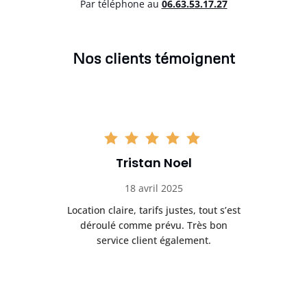
Par téléphone au
06.63.53.17.27
Nos clients témoignent
Tristan Noel
18 avril 2025
 de
Location claire, tarifs justes, tout s’est
Se
t
déroulé comme prévu. Très bon
pile
service client également.