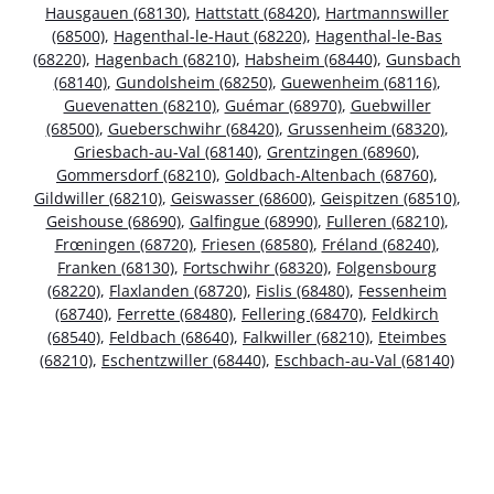
Hausgauen (68130)
,
Hattstatt (68420)
,
Hartmannswiller
(68500)
,
Hagenthal-le-Haut (68220)
,
Hagenthal-le-Bas
(68220)
,
Hagenbach (68210)
,
Habsheim (68440)
,
Gunsbach
(68140)
,
Gundolsheim (68250)
,
Guewenheim (68116)
,
Guevenatten (68210)
,
Guémar (68970)
,
Guebwiller
(68500)
,
Gueberschwihr (68420)
,
Grussenheim (68320)
,
Griesbach-au-Val (68140)
,
Grentzingen (68960)
,
Gommersdorf (68210)
,
Goldbach-Altenbach (68760)
,
Gildwiller (68210)
,
Geiswasser (68600)
,
Geispitzen (68510)
,
Geishouse (68690)
,
Galfingue (68990)
,
Fulleren (68210)
,
Frœningen (68720)
,
Friesen (68580)
,
Fréland (68240)
,
Franken (68130)
,
Fortschwihr (68320)
,
Folgensbourg
(68220)
,
Flaxlanden (68720)
,
Fislis (68480)
,
Fessenheim
(68740)
,
Ferrette (68480)
,
Fellering (68470)
,
Feldkirch
(68540)
,
Feldbach (68640)
,
Falkwiller (68210)
,
Eteimbes
(68210)
,
Eschentzwiller (68440)
,
Eschbach-au-Val (68140)