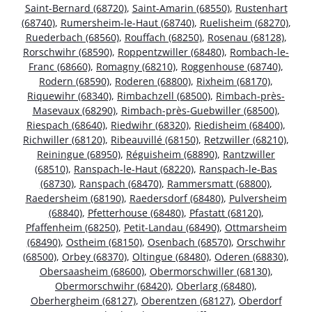
Saint-Bernard (68720)
,
Saint-Amarin (68550)
,
Rustenhart
(68740)
,
Rumersheim-le-Haut (68740)
,
Ruelisheim (68270)
,
Ruederbach (68560)
,
Rouffach (68250)
,
Rosenau (68128)
,
Rorschwihr (68590)
,
Roppentzwiller (68480)
,
Rombach-le-
Franc (68660)
,
Romagny (68210)
,
Roggenhouse (68740)
,
Rodern (68590)
,
Roderen (68800)
,
Rixheim (68170)
,
Riquewihr (68340)
,
Rimbachzell (68500)
,
Rimbach-près-
Masevaux (68290)
,
Rimbach-près-Guebwiller (68500)
,
Riespach (68640)
,
Riedwihr (68320)
,
Riedisheim (68400)
,
Richwiller (68120)
,
Ribeauvillé (68150)
,
Retzwiller (68210)
,
Reiningue (68950)
,
Réguisheim (68890)
,
Rantzwiller
(68510)
,
Ranspach-le-Haut (68220)
,
Ranspach-le-Bas
(68730)
,
Ranspach (68470)
,
Rammersmatt (68800)
,
Raedersheim (68190)
,
Raedersdorf (68480)
,
Pulversheim
(68840)
,
Pfetterhouse (68480)
,
Pfastatt (68120)
,
Pfaffenheim (68250)
,
Petit-Landau (68490)
,
Ottmarsheim
(68490)
,
Ostheim (68150)
,
Osenbach (68570)
,
Orschwihr
(68500)
,
Orbey (68370)
,
Oltingue (68480)
,
Oderen (68830)
,
Obersaasheim (68600)
,
Obermorschwiller (68130)
,
Obermorschwihr (68420)
,
Oberlarg (68480)
,
Oberhergheim (68127)
,
Oberentzen (68127)
,
Oberdorf