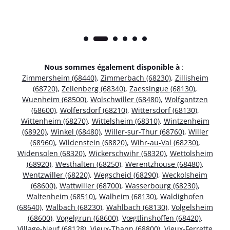
Nous sommes également disponible à
:
Zimmersheim (68440)
,
Zimmerbach (68230)
,
Zillisheim
(68720)
,
Zellenberg (68340)
,
Zaessingue (68130)
,
Wuenheim (68500)
,
Wolschwiller (68480)
,
Wolfgantzen
(68600)
,
Wolfersdorf (68210)
,
Wittersdorf (68130)
,
Wittenheim (68270)
,
Wittelsheim (68310)
,
Wintzenheim
(68920)
,
Winkel (68480)
,
Willer-sur-Thur (68760)
,
Willer
(68960)
,
Wildenstein (68820)
,
Wihr-au-Val (68230)
,
Widensolen (68320)
,
Wickerschwihr (68320)
,
Wettolsheim
(68920)
,
Westhalten (68250)
,
Werentzhouse (68480)
,
Wentzwiller (68220)
,
Wegscheid (68290)
,
Weckolsheim
(68600)
,
Wattwiller (68700)
,
Wasserbourg (68230)
,
Waltenheim (68510)
,
Walheim (68130)
,
Waldighofen
(68640)
,
Walbach (68230)
,
Wahlbach (68130)
,
Volgelsheim
(68600)
,
Vogelgrun (68600)
,
Vœgtlinshoffen (68420)
,
Village-Neuf (68128)
,
Vieux-Thann (68800)
,
Vieux-Ferrette