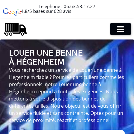
Téléphone :
06.63.53.17.27
4.8/5 basés sur 628 avis
LOUER UNE BENNE
À HÉGENHEIM
Vous recherchez un service de Louer une benne à
Hégenheim fiable ? Pour les particuliers comme les
professionnels, notre Louer une benne à
Hégenheim répond à toutes les exigences. Nous
mettons à votre disposition des bennes de
différentes tailles. Notre objectif est de vous offrir
un service fluide et sans contrainte. Optez pour un
service de proximité, réactif et professionnel.