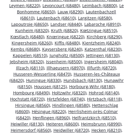
Leymen (68220)
,
Levoncourt (68480)
,
Leimbach (68800)
,
Le
Bonhomme (68650)
,
Lauw (68290)
,
Lautenbachzell
(68610)
,
Lautenbach (68610)
,
Largitzen (68580)
,
Lapoutroie (68650)
,
Landser (68440)
,
Labaroche (68910)
,
Kunheim (68320)
,
Kruth (68820)
,
Kœtzingue (68510)
,
Kœstlach (68480)
,
Knœringue (68220)
,
Kirchberg (68290)
,
Kingersheim (68260)
,
Kiffis (68480)
,
Kientzheim (68240)
,
Kembs (68680)
,
Kaysersberg (68240)
,
Katzenthal (68230)
,
Kappelen (68510)
,
Jungholtz (68500)
,
Jettingen (68130)
,
Jebsheim (68320)
,
Issenheim (68500)
,
Ingersheim (68040)
,
Illzach (68110)
,
Illhaeusern (68970)
,
Illfurth (68720)
,
Husseren-Wesserling (68470)
,
Husseren-les-Châteaux
(68420)
,
Huningue (68330)
,
Hundsbach (68130)
,
Hunawihr
(68150)
,
Houssen (68125)
,
Horbourg-Wihr (68180)
,
Hombourg (68490)
,
Holtzwihr (68320)
,
Hohrod (68140)
,
Hochstatt (68720)
,
Hirtzfelden (68740)
,
Hirtzbach (68118)
,
Hirsingue (68560)
,
Hindlingen (68580)
,
Hettenschlag
(68600)
,
Hésingue (68220)
,
Herrlisheim-près-Colmar
(68420)
,
Henflingen (68960)
,
Helfrantzkirch (68510)
,
Heiwiller (68130)
,
Heiteren (68600)
,
Heimsbrunn (68990)
,
Heimersdorf (68560)
,
Heidwiller (68720)
,
Hecken (68210)
,