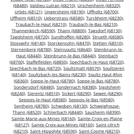
(68480)
,
Valdieu-Lutran (68210)
,
Urschenheim (68320)
,
Urbès (68121)
,
Ungersheim (68190)
,
Uffholtz (68700)
,
Uffheim (68510)
,
Ueberstrass (68580)
,
Turckheim (68230)
,
Traubach-le-Haut (68210)
,
Traubach-le-Bas (68210)
,
Thannenkirch (68590)
,
Thann (68800)
,
Tagsdorf (68130)
,
Tagolsheim (68720)
,
Sundhoffen (68280)
,
Strueth (68580)
,
Stosswihr (68140)
,
Storckensohn (68470)
,
Stetten (68510)
,
Sternenberg (68780)
,
Steinsoultz (68640)
,
Steinbrunn-le-
Haut (68440)
,
Steinbrunn-le-Bas (68440)
,
Steinbach
(68700)
,
Staffelfelden (68850)
,
Spechbach-le-Haut (68720)
,
Spechbach-le-Bas (68720)
,
Soultzmatt (68570)
,
Soultzeren
(68140)
,
Soultzbach-les-Bains (68230)
,
Soultz-Haut-Rhin
(68360)
,
Soppe-le-Haut (68780)
,
Soppe-le-Bas (68780)
,
Sondersdorf (68480)
,
Sondernach (68380)
,
Sigolsheim
(68240)
,
Sierentz (68510)
,
Sickert (68290)
,
Sewen (68290)
,
Seppois-le-Haut (68580)
,
Seppois-le-Bas (68580)
,
Sentheim (68780)
,
Schwoben (68130)
,
Schweighouse-
Thann (68520)
,
Schlierbach (68440)
,
Sausheim (68390)
,
Sainte-Marie-aux-Mines (68160)
,
Sainte-Croix-en-Plaine
(68127)
,
Sainte-Croix-aux-Mines (68160)
,
Saint-Ulrich
(68210)
,
Saint-Hippolyte (68590)
,
Saint-Cosme (68210)
,