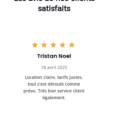
satisfaits
Tristan Noel
Chlo
18 avril 2025
30 
Location claire, tarifs justes,
Service au
tout s’est déroulé comme
été livrée p
prévu. Très bon service client
retrait s’e
également.
l’a