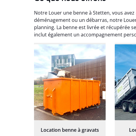
Notre Louer une benne à Stetten, vous avez
déménagement ou un débarras, notre Louer u
planning. La benne est livrée et récupérée s
inclut également un accompagnement perso
Au
Le serv
ja
except
travaill
et prof
notre j
prêt p
proj
Location benne à gravats
Lo