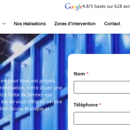
4.8/5 basés sur 628 avi
Nos réalisations
Zones d’intervention
Contact
Nom
*
 vie pour tous vos projets.
 rénovation, notre Louer une
tre flotte de bennes est
est de vous offrir un service
Téléphone
*
tion locale, pratique et