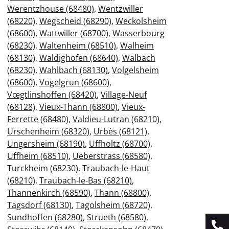
Werentzhouse (68480)
,
Wentzwiller
(68220)
,
Wegscheid (68290)
,
Weckolsheim
(68600)
,
Wattwiller (68700)
,
Wasserbourg
(68230)
,
Waltenheim (68510)
,
Walheim
(68130)
,
Waldighofen (68640)
,
Walbach
(68230)
,
Wahlbach (68130)
,
Volgelsheim
(68600)
,
Vogelgrun (68600)
,
Vœgtlinshoffen (68420)
,
Village-Neuf
(68128)
,
Vieux-Thann (68800)
,
Vieux-
Ferrette (68480)
,
Valdieu-Lutran (68210)
,
Urschenheim (68320)
,
Urbès (68121)
,
Ungersheim (68190)
,
Uffholtz (68700)
,
Uffheim (68510)
,
Ueberstrass (68580)
,
Turckheim (68230)
,
Traubach-le-Haut
(68210)
,
Traubach-le-Bas (68210)
,
Thannenkirch (68590)
,
Thann (68800)
,
Tagsdorf (68130)
,
Tagolsheim (68720)
,
Sundhoffen (68280)
,
Strueth (68580)
,