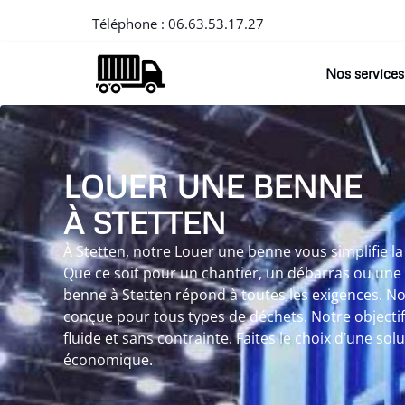
Téléphone :
06.63.53.17.27
Nos services
LOUER UNE BENNE
À STETTEN
À Stetten, notre Louer une benne vous simplifie la
Que ce soit pour un chantier, un débarras ou une
benne à Stetten répond à toutes les exigences. No
conçue pour tous types de déchets. Notre objectif 
fluide et sans contrainte. Faites le choix d’une solu
économique.