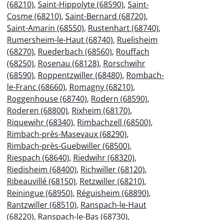
(68210)
,
Saint-Hippolyte (68590)
,
Saint-
Cosme (68210)
,
Saint-Bernard (68720)
,
Saint-Amarin (68550)
,
Rustenhart (68740)
,
Rumersheim-le-Haut (68740)
,
Ruelisheim
(68270)
,
Ruederbach (68560)
,
Rouffach
(68250)
,
Rosenau (68128)
,
Rorschwihr
(68590)
,
Roppentzwiller (68480)
,
Rombach-
le-Franc (68660)
,
Romagny (68210)
,
Roggenhouse (68740)
,
Rodern (68590)
,
Roderen (68800)
,
Rixheim (68170)
,
Riquewihr (68340)
,
Rimbachzell (68500)
,
Rimbach-près-Masevaux (68290)
,
Rimbach-près-Guebwiller (68500)
,
Riespach (68640)
,
Riedwihr (68320)
,
Riedisheim (68400)
,
Richwiller (68120)
,
Ribeauvillé (68150)
,
Retzwiller (68210)
,
Reiningue (68950)
,
Réguisheim (68890)
,
Rantzwiller (68510)
,
Ranspach-le-Haut
(68220)
,
Ranspach-le-Bas (68730)
,