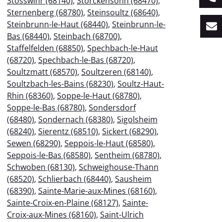
Stosswihr (68140)
,
Storckensohn (68470)
,
Sternenberg (68780)
,
Steinsoultz (68640)
,
Steinbrunn-le-Haut (68440)
,
Steinbrunn-le-
Bas (68440)
,
Steinbach (68700)
,
Staffelfelden (68850)
,
Spechbach-le-Haut
(68720)
,
Spechbach-le-Bas (68720)
,
Soultzmatt (68570)
,
Soultzeren (68140)
,
Soultzbach-les-Bains (68230)
,
Soultz-Haut-
Rhin (68360)
,
Soppe-le-Haut (68780)
,
Soppe-le-Bas (68780)
,
Sondersdorf
(68480)
,
Sondernach (68380)
,
Sigolsheim
(68240)
,
Sierentz (68510)
,
Sickert (68290)
,
Sewen (68290)
,
Seppois-le-Haut (68580)
,
Seppois-le-Bas (68580)
,
Sentheim (68780)
,
Schwoben (68130)
,
Schweighouse-Thann
(68520)
,
Schlierbach (68440)
,
Sausheim
(68390)
,
Sainte-Marie-aux-Mines (68160)
,
Sainte-Croix-en-Plaine (68127)
,
Sainte-
Croix-aux-Mines (68160)
,
Saint-Ulrich