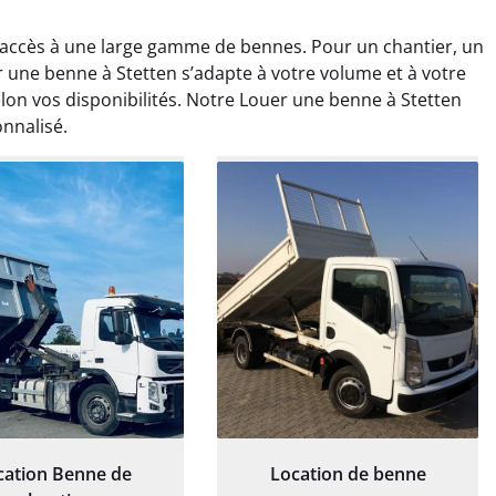
 accès à une large gamme de bennes. Pour un chantier, un
ne benne à Stetten s’adapte à votre volume et à votre
elon vos disponibilités. Notre Louer une benne à Stetten
nnalisé.
rélie Bonnet
Elisa Barreau
21 juin 2024
6 avril 2025
ice de terrassement
Parfait pour évacuer les
rdin à Var était
gravats de mon chantier.
ionnel. L'équipe a
Service rapide et efficace. Je
é de manière efficace
recommande sans
essionnelle, laissant
hésitation.
ardin impeccable et
our notre nouveau
et d'aménagement
cation Benne de
Location de benne
paysager.