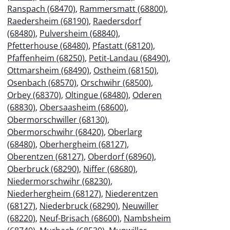
Ranspach (68470)
,
Rammersmatt (68800)
,
Raedersheim (68190)
,
Raedersdorf
(68480)
,
Pulversheim (68840)
,
Pfetterhouse (68480)
,
Pfastatt (68120)
,
Pfaffenheim (68250)
,
Petit-Landau (68490)
,
Ottmarsheim (68490)
,
Ostheim (68150)
,
Osenbach (68570)
,
Orschwihr (68500)
,
Orbey (68370)
,
Oltingue (68480)
,
Oderen
(68830)
,
Obersaasheim (68600)
,
Obermorschwiller (68130)
,
Obermorschwihr (68420)
,
Oberlarg
(68480)
,
Oberhergheim (68127)
,
Oberentzen (68127)
,
Oberdorf (68960)
,
Oberbruck (68290)
,
Niffer (68680)
,
Niedermorschwihr (68230)
,
Niederhergheim (68127)
,
Niederentzen
(68127)
,
Niederbruck (68290)
,
Neuwiller
(68220)
,
Neuf-Brisach (68600)
,
Nambsheim