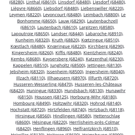
(68280)
,
Linthal (68610)
,
Linsdorf (68480)
,
Ligsdorf (68480)
,
Lièpvre (68660)
,
Liebsdorf (68480)
,
Liebenswiller (68220)
,
Leymen (68220)
,
Levoncourt (68480)
,
Leimbach (68800)
,
Le
Bonhomme (68650)
,
Lauw (68290)
,
Lautenbachzell
(68610)
,
Lautenbach (68610)
,
Largitzen (68580)
,
Lapoutroie (68650)
,
Landser (68440)
,
Labaroche (68910)
,
Kunheim (68320)
,
Kruth (68820)
,
Kœtzingue (68510)
,
Kœstlach (68480)
,
Knœringue (68220)
,
Kirchberg (68290)
,
Kingersheim (68260)
,
Kiffis (68480)
,
Kientzheim (68240)
,
Kembs (68680)
,
Kaysersberg (68240)
,
Katzenthal (68230)
,
Kappelen (68510)
,
Jungholtz (68500)
,
Jettingen (68130)
,
Jebsheim (68320)
,
Issenheim (68500)
,
Ingersheim (68040)
,
Illzach (68110)
,
Illhaeusern (68970)
,
Illfurth (68720)
,
Husseren-Wesserling (68470)
,
Husseren-les-Châteaux
(68420)
,
Huningue (68330)
,
Hundsbach (68130)
,
Hunawihr
(68150)
,
Houssen (68125)
,
Horbourg-Wihr (68180)
,
Hombourg (68490)
,
Holtzwihr (68320)
,
Hohrod (68140)
,
Hochstatt (68720)
,
Hirtzfelden (68740)
,
Hirtzbach (68118)
,
Hirsingue (68560)
,
Hindlingen (68580)
,
Hettenschlag
(68600)
,
Hésingue (68220)
,
Herrlisheim-près-Colmar
(68420)
,
Henflingen (68960)
,
Helfrantzkirch (68510)
,
Heiwiller (68130)
,
Heiteren (68600)
,
Heimsbrunn (68990)
,