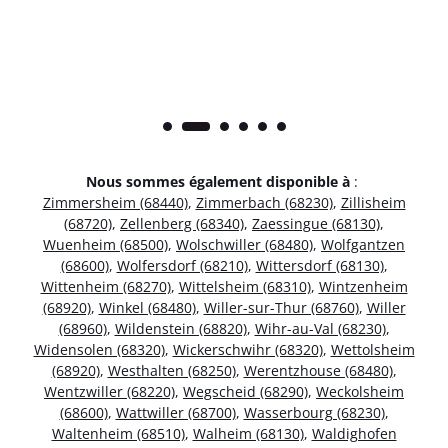
Nous sommes également disponible à
:
Zimmersheim (68440)
,
Zimmerbach (68230)
,
Zillisheim
(68720)
,
Zellenberg (68340)
,
Zaessingue (68130)
,
Wuenheim (68500)
,
Wolschwiller (68480)
,
Wolfgantzen
(68600)
,
Wolfersdorf (68210)
,
Wittersdorf (68130)
,
Wittenheim (68270)
,
Wittelsheim (68310)
,
Wintzenheim
(68920)
,
Winkel (68480)
,
Willer-sur-Thur (68760)
,
Willer
(68960)
,
Wildenstein (68820)
,
Wihr-au-Val (68230)
,
Widensolen (68320)
,
Wickerschwihr (68320)
,
Wettolsheim
(68920)
,
Westhalten (68250)
,
Werentzhouse (68480)
,
Wentzwiller (68220)
,
Wegscheid (68290)
,
Weckolsheim
(68600)
,
Wattwiller (68700)
,
Wasserbourg (68230)
,
Waltenheim (68510)
,
Walheim (68130)
,
Waldighofen