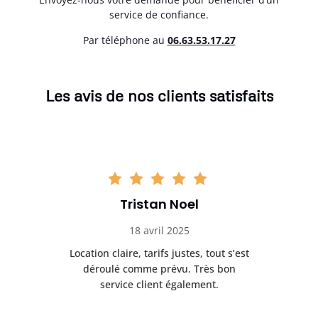
service de confiance.
Par téléphone au
06.63.53.17.27
Les avis de nos clients satisfaits
Tristan Noel
18 avril 2025
 de
Location claire, tarifs justes, tout s’est
Se
t
déroulé comme prévu. Très bon
pile
service client également.