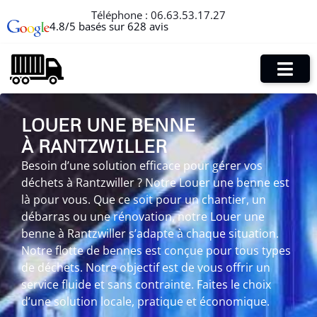
Téléphone :
06.63.53.17.27
4.8/5 basés sur 628 avis
LOUER UNE BENNE
À RANTZWILLER
Besoin d’une solution efficace pour gérer vos
déchets à Rantzwiller ? Notre Louer une benne est
là pour vous. Que ce soit pour un chantier, un
débarras ou une rénovation, notre Louer une
benne à Rantzwiller s’adapte à chaque situation.
Notre flotte de bennes est conçue pour tous types
de déchets. Notre objectif est de vous offrir un
service fluide et sans contrainte. Faites le choix
d’une solution locale, pratique et économique.