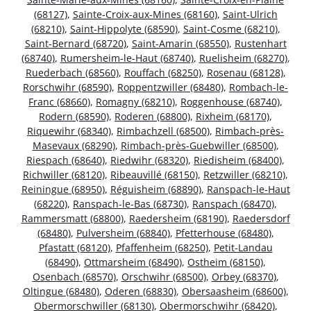
(68127)
,
Sainte-Croix-aux-Mines (68160)
,
Saint-Ulrich
(68210)
,
Saint-Hippolyte (68590)
,
Saint-Cosme (68210)
,
Saint-Bernard (68720)
,
Saint-Amarin (68550)
,
Rustenhart
(68740)
,
Rumersheim-le-Haut (68740)
,
Ruelisheim (68270)
,
Ruederbach (68560)
,
Rouffach (68250)
,
Rosenau (68128)
,
Rorschwihr (68590)
,
Roppentzwiller (68480)
,
Rombach-le-
Franc (68660)
,
Romagny (68210)
,
Roggenhouse (68740)
,
Rodern (68590)
,
Roderen (68800)
,
Rixheim (68170)
,
Riquewihr (68340)
,
Rimbachzell (68500)
,
Rimbach-près-
Masevaux (68290)
,
Rimbach-près-Guebwiller (68500)
,
Riespach (68640)
,
Riedwihr (68320)
,
Riedisheim (68400)
,
Richwiller (68120)
,
Ribeauvillé (68150)
,
Retzwiller (68210)
,
Reiningue (68950)
,
Réguisheim (68890)
,
Ranspach-le-Haut
(68220)
,
Ranspach-le-Bas (68730)
,
Ranspach (68470)
,
Rammersmatt (68800)
,
Raedersheim (68190)
,
Raedersdorf
(68480)
,
Pulversheim (68840)
,
Pfetterhouse (68480)
,
Pfastatt (68120)
,
Pfaffenheim (68250)
,
Petit-Landau
(68490)
,
Ottmarsheim (68490)
,
Ostheim (68150)
,
Osenbach (68570)
,
Orschwihr (68500)
,
Orbey (68370)
,
Oltingue (68480)
,
Oderen (68830)
,
Obersaasheim (68600)
,
Obermorschwiller (68130)
,
Obermorschwihr (68420)
,