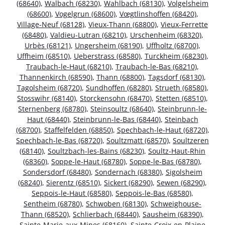
(68640)
,
Walbach (68230)
,
Wahlbach (68130)
,
Volgelsheim
(68600)
,
Vogelgrun (68600)
,
Vœgtlinshoffen (68420)
,
Village-Neuf (68128)
,
Vieux-Thann (68800)
,
Vieux-Ferrette
(68480)
,
Valdieu-Lutran (68210)
,
Urschenheim (68320)
,
Urbès (68121)
,
Ungersheim (68190)
,
Uffholtz (68700)
,
Uffheim (68510)
,
Ueberstrass (68580)
,
Turckheim (68230)
,
Traubach-le-Haut (68210)
,
Traubach-le-Bas (68210)
,
Thannenkirch (68590)
,
Thann (68800)
,
Tagsdorf (68130)
,
Tagolsheim (68720)
,
Sundhoffen (68280)
,
Strueth (68580)
,
Stosswihr (68140)
,
Storckensohn (68470)
,
Stetten (68510)
,
Sternenberg (68780)
,
Steinsoultz (68640)
,
Steinbrunn-le-
Haut (68440)
,
Steinbrunn-le-Bas (68440)
,
Steinbach
(68700)
,
Staffelfelden (68850)
,
Spechbach-le-Haut (68720)
,
Spechbach-le-Bas (68720)
,
Soultzmatt (68570)
,
Soultzeren
(68140)
,
Soultzbach-les-Bains (68230)
,
Soultz-Haut-Rhin
(68360)
,
Soppe-le-Haut (68780)
,
Soppe-le-Bas (68780)
,
Sondersdorf (68480)
,
Sondernach (68380)
,
Sigolsheim
(68240)
,
Sierentz (68510)
,
Sickert (68290)
,
Sewen (68290)
,
Seppois-le-Haut (68580)
,
Seppois-le-Bas (68580)
,
Sentheim (68780)
,
Schwoben (68130)
,
Schweighouse-
Thann (68520)
,
Schlierbach (68440)
,
Sausheim (68390)
,
Sainte-Marie-aux-Mines (68160)
,
Sainte-Croix-en-Plaine