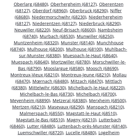
Oberlarg (68480)
,
Oberhergheim (68127)
,
Oberentzen
(68127)
,
Oberdorf (68960)
,
Oberbruck (68290)
,
Niffer
(68680)
,
Niedermorschwihr (68230)
,
Niederhergheim
(68127)
,
Niederentzen (68127)
,
Niederbruck (68290)
,
Neuwiller (68220)
,
Neuf-Brisach (68600)
,
Nambsheim
(68740)
,
Murbach (68530)
,
Munwiller (68250)
,
Muntzenheim (68320)
,
Munster (68140)
,
Munchhouse
(68740)
,
Mulhouse (68200)
,
Mulhouse (68100)
,
Muhlbach-
sur-Munster (68380)
,
Muespach-le-Haut (68640)
,
Muespach (68640)
,
Mortzwiller (68780)
,
Morschwiller-le-
Bas (68790)
,
Mooslargue (68580)
,
Moosch (68690)
,
Montreux-Vieux (68210)
,
Montreux-Jeune (68210)
,
Mollau
(68470)
,
Mœrnach (68480)
,
Mitzach (68470)
,
Mittlach
(68380)
,
Mittelwihr (68630)
,
Michelbach-le-Haut (68220)
,
Michelbach-le-Bas (68730)
,
Michelbach (68700)
,
Meyenheim (68890)
,
Metzeral (68380)
,
Merxheim (68500)
,
Mertzen (68210)
,
Masevaux (68290)
,
Manspach (68210)
,
Malmerspach (68550)
,
Magstatt-le-Haut (68510)
,
Magstatt-le-Bas (68510)
,
Magny (68210)
,
Lutterbach
(68460)
,
Lutter (68480)
,
Luttenbach-près-Munster (68140)
,
Luemschwiller (68720)
,
Lucelle (68480)
,
Logelheim