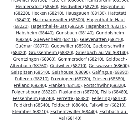
Heimersdorf (68560)
,
Heidwiller (68720)
,
Hégenheim
(68220)
,
Hecken (68210)
,
Hausgauen (68130)
,
Hattstatt
(68420)
,
Hartmannswiller (68500)
,
Hagenthal-le-Haut
(68220)
,
Hagenthal-le-Bas (68220)
,
Hagenbach (68210)
,
Habsheim (68440)
,
Gunsbach (68140)
,
Gundolsheim
(68250)
,
Guewenheim (68116)
,
Guevenatten (68210)
,
Guémar (68970)
,
Guebwiller (68500)
,
Gueberschwihr
(68420)
,
Grussenheim (68320)
,
Griesbach-au-Val (68140)
,
Grentzingen (68960)
,
Gommersdorf (68210)
,
Goldbach-
Altenbach (68760)
,
Gildwiller (68210)
,
Geiswasser (68600)
,
Geispitzen (68510)
,
Geishouse (68690)
,
Galfingue (68990)
,
Fulleren (68210)
,
Frœningen (68720)
,
Friesen (68580)
,
Fréland (68240)
,
Franken (68130)
,
Fortschwihr (68320)
,
Folgensbourg (68220)
,
Flaxlanden (68720)
,
Fislis (68480)
,
Fessenheim (68740)
,
Ferrette (68480)
,
Fellering (68470)
,
Feldkirch (68540)
,
Feldbach (68640)
,
Falkwiller (68210)
,
Eteimbes (68210)
,
Eschentzwiller (68440)
,
Eschbach-au-
Val (68140)