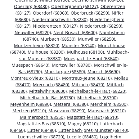
Oberlarg (68480)
,
Oberhergheim (68127)
,
Oberentzen
(68127)
,
Oberdorf (68960)
,
Oberbruck (68290)
,
Niffer
(68680)
,
Niedermorschwihr (68230)
,
Niederhergheim
(68127)
,
Niederentzen (68127)
,
Niederbruck (68290)
,
Neuwiller (68220)
,
Neuf-Brisach (68600)
,
Nambsheim
(68740)
,
Murbach (68530)
,
Munwiller (68250)
,
Muntzenheim (68320)
,
Munster (68140)
,
Munchhouse
(68740)
,
Mulhouse (68200)
,
Mulhouse (68100)
,
Muhlbach-
sur-Munster (68380)
,
Muespach-le-Haut (68640)
,
Muespach (68640)
,
Mortzwiller (68780)
,
Morschwiller-le-
Bas (68790)
,
Mooslargue (68580)
,
Moosch (68690)
,
Montreux-Vieux (68210)
,
Montreux-Jeune (68210)
,
Mollau
(68470)
,
Mœrnach (68480)
,
Mitzach (68470)
,
Mittlach
(68380)
,
Mittelwihr (68630)
,
Michelbach-le-Haut (68220)
,
Michelbach-le-Bas (68730)
,
Michelbach (68700)
,
Meyenheim (68890)
,
Metzeral (68380)
,
Merxheim (68500)
,
Mertzen (68210)
,
Masevaux (68290)
,
Manspach (68210)
,
Malmerspach (68550)
,
Magstatt-le-Haut (68510)
,
Magstatt-le-Bas (68510)
,
Magny (68210)
,
Lutterbach
(68460)
,
Lutter (68480)
,
Luttenbach-près-Munster (68140)
,
Luemschwiller (68720)
,
Lucelle (68480)
,
Logelheim