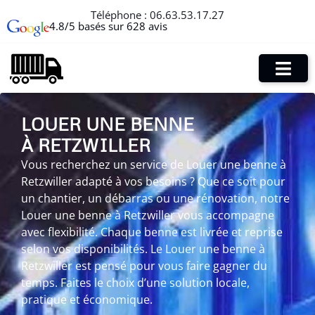
Téléphone :
06.63.53.17.27
4.8/5 basés sur 628 avis
LOUER UNE BENNE
À RETZWILLER
Vous recherchez un service de Louer une benne à
Retzwiller adapté à vos besoins ? Que ce soit pour
un chantier, un débarras ou une rénovation, notre
Louer une benne à Retzwiller vous accompagne
avec flexibilité. Chaque benne est livrée et reprise
selon vos disponibilités. Le Louer une benne à
Retzwiller est pensé pour vous faire gagner du
temps. Faites le choix d’une solution locale,
pratique et économique.