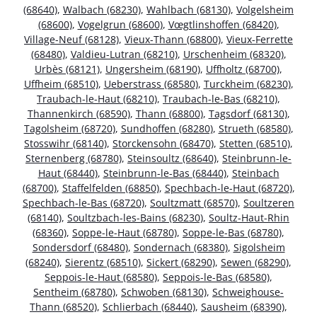
(68640)
,
Walbach (68230)
,
Wahlbach (68130)
,
Volgelsheim
(68600)
,
Vogelgrun (68600)
,
Vœgtlinshoffen (68420)
,
Village-Neuf (68128)
,
Vieux-Thann (68800)
,
Vieux-Ferrette
(68480)
,
Valdieu-Lutran (68210)
,
Urschenheim (68320)
,
Urbès (68121)
,
Ungersheim (68190)
,
Uffholtz (68700)
,
Uffheim (68510)
,
Ueberstrass (68580)
,
Turckheim (68230)
,
Traubach-le-Haut (68210)
,
Traubach-le-Bas (68210)
,
Thannenkirch (68590)
,
Thann (68800)
,
Tagsdorf (68130)
,
Tagolsheim (68720)
,
Sundhoffen (68280)
,
Strueth (68580)
,
Stosswihr (68140)
,
Storckensohn (68470)
,
Stetten (68510)
,
Sternenberg (68780)
,
Steinsoultz (68640)
,
Steinbrunn-le-
Haut (68440)
,
Steinbrunn-le-Bas (68440)
,
Steinbach
(68700)
,
Staffelfelden (68850)
,
Spechbach-le-Haut (68720)
,
Spechbach-le-Bas (68720)
,
Soultzmatt (68570)
,
Soultzeren
(68140)
,
Soultzbach-les-Bains (68230)
,
Soultz-Haut-Rhin
(68360)
,
Soppe-le-Haut (68780)
,
Soppe-le-Bas (68780)
,
Sondersdorf (68480)
,
Sondernach (68380)
,
Sigolsheim
(68240)
,
Sierentz (68510)
,
Sickert (68290)
,
Sewen (68290)
,
Seppois-le-Haut (68580)
,
Seppois-le-Bas (68580)
,
Sentheim (68780)
,
Schwoben (68130)
,
Schweighouse-
Thann (68520)
,
Schlierbach (68440)
,
Sausheim (68390)
,