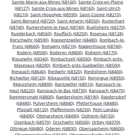
Sainte-Marie-aux-Mines (68160)
,
Sainte-Croix-en-Plaine
(68127)
,
Sainte-Croix-aux-Mines (68160)
,
Saint-Ulrich
(68210)
,
Saint-Hippolyte (68590)
,
Saint-Cosme (68210)
,
Saint-Bernard (68720)
,
Saint-Amarin (68550)
,
Rustenhart
(68740)
,
Rumersheim-le-Haut (68740)
,
Ruelisheim (68270)
,
Ruederbach (68560)
,
Rouffach (68250)
,
Rosenau (68128)
,
Rorschwihr (68590)
,
Roppentzwiller (68480)
,
Rombach-le-
Franc (68660)
,
Romagny (68210)
,
Roggenhouse (68740)
,
Rodern (68590)
,
Roderen (68800)
,
Rixheim (68170)
,
Riquewihr (68340)
,
Rimbachzell (68500)
,
Rimbach-près-
Masevaux (68290)
,
Rimbach-près-Guebwiller (68500)
,
Riespach (68640)
,
Riedwihr (68320)
,
Riedisheim (68400)
,
Richwiller (68120)
,
Ribeauvillé (68150)
,
Reiningue (68950)
,
Réguisheim (68890)
,
Rantzwiller (68510)
,
Ranspach-le-
Haut (68220)
,
Ranspach-le-Bas (68730)
,
Ranspach (68470)
,
Rammersmatt (68800)
,
Raedersheim (68190)
,
Raedersdorf
(68480)
,
Pulversheim (68840)
,
Pfetterhouse (68480)
,
Pfastatt (68120)
,
Pfaffenheim (68250)
,
Petit-Landau
(68490)
,
Ottmarsheim (68490)
,
Ostheim (68150)
,
Osenbach (68570)
,
Orschwihr (68500)
,
Orbey (68370)
,
Oltingue (68480)
,
Oderen (68830)
,
Obersaasheim (68600)
,
Obermorschwiller (68130)
,
Obermorschwihr (68420)
,