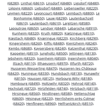
(68280)
,
Linthal (68610)
,
Linsdorf (68480)
,
Ligsdorf (68480)
,
Lièpvre (68660)
,
Liebsdorf (68480)
,
Liebenswiller (68220)
,
Leymen (68220)
,
Levoncourt (68480)
,
Leimbach (68800)
,
Le
Bonhomme (68650)
,
Lauw (68290)
,
Lautenbachzell
(68610)
,
Lautenbach (68610)
,
Largitzen (68580)
,
Lapoutroie (68650)
,
Landser (68440)
,
Labaroche (68910)
,
Kunheim (68320)
,
Kruth (68820)
,
Kœtzingue (68510)
,
Kœstlach (68480)
,
Knœringue (68220)
,
Kirchberg (68290)
,
Kingersheim (68260)
,
Kiffis (68480)
,
Kientzheim (68240)
,
Kembs (68680)
,
Kaysersberg (68240)
,
Katzenthal (68230)
,
Kappelen (68510)
,
Jungholtz (68500)
,
Jettingen (68130)
,
Jebsheim (68320)
,
Issenheim (68500)
,
Ingersheim (68040)
,
Illzach (68110)
,
Illhaeusern (68970)
,
Illfurth (68720)
,
Husseren-Wesserling (68470)
,
Husseren-les-Châteaux
(68420)
,
Huningue (68330)
,
Hundsbach (68130)
,
Hunawihr
(68150)
,
Houssen (68125)
,
Horbourg-Wihr (68180)
,
Hombourg (68490)
,
Holtzwihr (68320)
,
Hohrod (68140)
,
Hochstatt (68720)
,
Hirtzfelden (68740)
,
Hirtzbach (68118)
,
Hirsingue (68560)
,
Hindlingen (68580)
,
Hettenschlag
(68600)
,
Hésingue (68220)
,
Herrlisheim-près-Colmar
(68420)
,
Henflingen (68960)
,
Helfrantzkirch (68510)
,