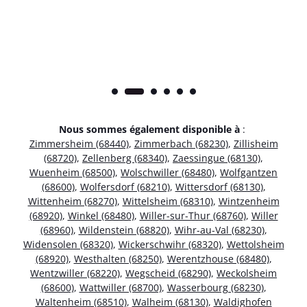
Nous sommes également disponible à
:
Zimmersheim (68440)
,
Zimmerbach (68230)
,
Zillisheim
(68720)
,
Zellenberg (68340)
,
Zaessingue (68130)
,
Wuenheim (68500)
,
Wolschwiller (68480)
,
Wolfgantzen
(68600)
,
Wolfersdorf (68210)
,
Wittersdorf (68130)
,
Wittenheim (68270)
,
Wittelsheim (68310)
,
Wintzenheim
(68920)
,
Winkel (68480)
,
Willer-sur-Thur (68760)
,
Willer
(68960)
,
Wildenstein (68820)
,
Wihr-au-Val (68230)
,
Widensolen (68320)
,
Wickerschwihr (68320)
,
Wettolsheim
(68920)
,
Westhalten (68250)
,
Werentzhouse (68480)
,
Wentzwiller (68220)
,
Wegscheid (68290)
,
Weckolsheim
(68600)
,
Wattwiller (68700)
,
Wasserbourg (68230)
,
Waltenheim (68510)
,
Walheim (68130)
,
Waldighofen