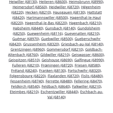
Heiwiller (68130)
,
Heiteren (68600)
,
Heimsbrunn (68990)
,
Heimersdorf (68560)
,
Heidwiller (68720)
,
Hégenheim
(68220)
,
Hecken (68210)
,
Hausgauen (68130)
,
Hattstatt
(68420)
,
Hartmannswiller (68500)
,
Hagenthal-le-Haut
(68220)
,
Hagenthal-le-Bas (68220)
,
Hagenbach (68210)
,
Habsheim (68440)
,
Gunsbach (68140)
,
Gundolsheim
(68250)
,
Guewenheim (68116)
,
Guevenatten (68210)
,
Guémar (68970)
,
Guebwiller (68500)
,
Gueberschwihr
(68420)
,
Grussenheim (68320)
,
Griesbach-au-Val (68140)
,
Grentzingen (68960)
,
Gommersdorf (68210)
,
Goldbach-
Altenbach (68760)
,
Gildwiller (68210)
,
Geiswasser (68600)
,
Geispitzen (68510)
,
Geishouse (68690)
,
Galfingue (68990)
,
Fulleren (68210)
,
Frœningen (68720)
,
Friesen (68580)
,
Fréland (68240)
,
Franken (68130)
,
Fortschwihr (68320)
,
Folgensbourg (68220)
,
Flaxlanden (68720)
,
Fislis (68480)
,
Fessenheim (68740)
,
Ferrette (68480)
,
Fellering (68470)
,
Feldkirch (68540)
,
Feldbach (68640)
,
Falkwiller (68210)
,
Eteimbes (68210)
,
Eschentzwiller (68440)
,
Eschbach-au-
Val (68140)