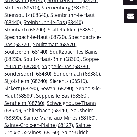
Stosswihr (68140)
,
Storckensohn (68470)
,
Stetten (68510)
,
Sternenberg (68780)
,
Steinsoultz (68640)
,
Steinbrunn-le-Haut
(68440)
,
Steinbrunn-le-Bas (68440)
,
Steinbach (68700)
,
Staffelfelden (68850)
,
Spechbach-le-Haut (68720)
,
Spechbach-le-
Bas (68720)
,
Soultzmatt (68570)
,
Soultzeren (68140)
,
Soultzbach-les-Bains
(68230)
,
Soultz-Haut-Rhin (68360)
,
Soppe-
le-Haut (68780)
,
Soppe-le-Bas (68780)
,
Sondersdorf (68480)
,
Sondernach (68380)
,
Sigolsheim (68240)
,
Sierentz (68510)
,
Sickert (68290)
,
Sewen (68290)
,
Seppois-le-
Haut (68580)
,
Seppois-le-Bas (68580)
,
Sentheim (68780)
,
Schweighouse-Thann
(68520)
,
Schlierbach (68440)
,
Sausheim
(68390)
,
Sainte-Marie-aux-Mines (68160)
,
Sainte-Croix-en-Plaine (68127)
,
Sainte-
Croix-aux-Mines (68160)
,
Saint-Ulrich