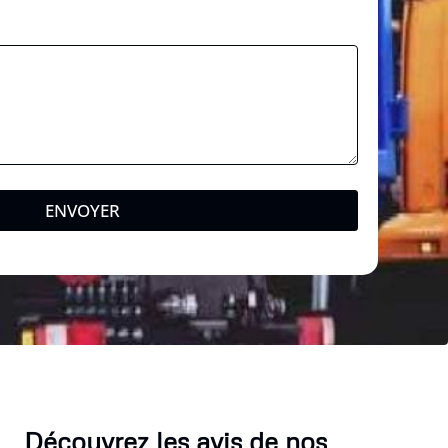
l
N
o
m
ENVOYER
Découvrez les avis de nos