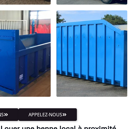
NS
APPELEZ-NOUS
Louer une benne local à proximité,