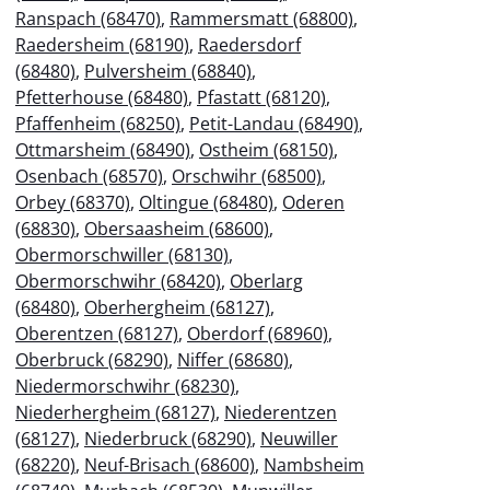
Ranspach (68470)
,
Rammersmatt (68800)
,
Raedersheim (68190)
,
Raedersdorf
(68480)
,
Pulversheim (68840)
,
Pfetterhouse (68480)
,
Pfastatt (68120)
,
Pfaffenheim (68250)
,
Petit-Landau (68490)
,
Ottmarsheim (68490)
,
Ostheim (68150)
,
Osenbach (68570)
,
Orschwihr (68500)
,
Orbey (68370)
,
Oltingue (68480)
,
Oderen
(68830)
,
Obersaasheim (68600)
,
Obermorschwiller (68130)
,
Obermorschwihr (68420)
,
Oberlarg
(68480)
,
Oberhergheim (68127)
,
Oberentzen (68127)
,
Oberdorf (68960)
,
Oberbruck (68290)
,
Niffer (68680)
,
Niedermorschwihr (68230)
,
Niederhergheim (68127)
,
Niederentzen
(68127)
,
Niederbruck (68290)
,
Neuwiller
(68220)
,
Neuf-Brisach (68600)
,
Nambsheim