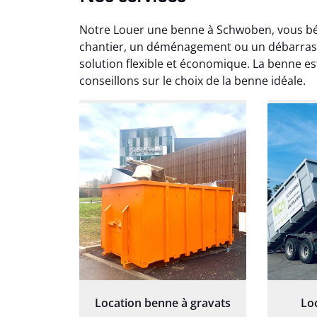
Notre Louer une benne à Schwoben, vous bén
chantier, un déménagement ou un débarras,
solution flexible et économique. La benne es
conseillons sur le choix de la benne idéale.
Au
Le serv
ja
except
travaill
et prof
notre j
prêt p
proj
Location benne à gravats
Lo