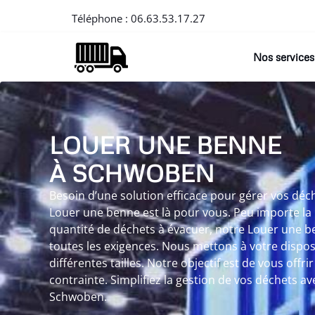
Téléphone :
06.63.53.17.27
Nos services
LOUER UNE BENNE
À SCHWOBEN
Besoin d’une solution efficace pour gérer vos dé
Louer une benne est là pour vous. Peu importe la 
quantité de déchets à évacuer, notre Louer une 
toutes les exigences. Nous mettons à votre dispo
différentes tailles. Notre objectif est de vous offri
contrainte. Simplifiez la gestion de vos déchets 
Schwoben.