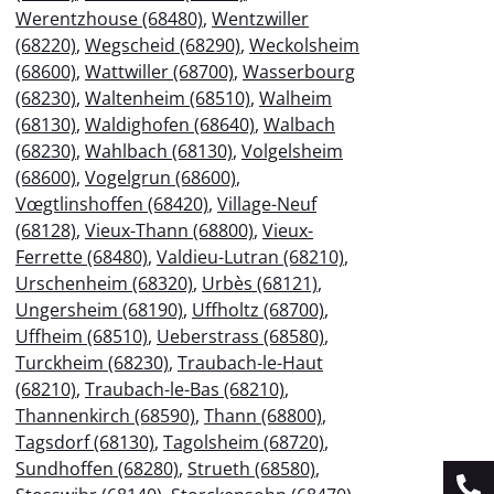
Werentzhouse (68480)
,
Wentzwiller
(68220)
,
Wegscheid (68290)
,
Weckolsheim
(68600)
,
Wattwiller (68700)
,
Wasserbourg
(68230)
,
Waltenheim (68510)
,
Walheim
(68130)
,
Waldighofen (68640)
,
Walbach
(68230)
,
Wahlbach (68130)
,
Volgelsheim
(68600)
,
Vogelgrun (68600)
,
Vœgtlinshoffen (68420)
,
Village-Neuf
(68128)
,
Vieux-Thann (68800)
,
Vieux-
Ferrette (68480)
,
Valdieu-Lutran (68210)
,
Urschenheim (68320)
,
Urbès (68121)
,
Ungersheim (68190)
,
Uffholtz (68700)
,
Uffheim (68510)
,
Ueberstrass (68580)
,
Turckheim (68230)
,
Traubach-le-Haut
(68210)
,
Traubach-le-Bas (68210)
,
Thannenkirch (68590)
,
Thann (68800)
,
Tagsdorf (68130)
,
Tagolsheim (68720)
,
Sundhoffen (68280)
,
Strueth (68580)
,