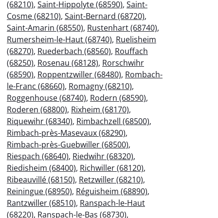
(68210)
,
Saint-Hippolyte (68590)
,
Saint-
Cosme (68210)
,
Saint-Bernard (68720)
,
Saint-Amarin (68550)
,
Rustenhart (68740)
,
Rumersheim-le-Haut (68740)
,
Ruelisheim
(68270)
,
Ruederbach (68560)
,
Rouffach
(68250)
,
Rosenau (68128)
,
Rorschwihr
(68590)
,
Roppentzwiller (68480)
,
Rombach-
le-Franc (68660)
,
Romagny (68210)
,
Roggenhouse (68740)
,
Rodern (68590)
,
Roderen (68800)
,
Rixheim (68170)
,
Riquewihr (68340)
,
Rimbachzell (68500)
,
Rimbach-près-Masevaux (68290)
,
Rimbach-près-Guebwiller (68500)
,
Riespach (68640)
,
Riedwihr (68320)
,
Riedisheim (68400)
,
Richwiller (68120)
,
Ribeauvillé (68150)
,
Retzwiller (68210)
,
Reiningue (68950)
,
Réguisheim (68890)
,
Rantzwiller (68510)
,
Ranspach-le-Haut
(68220)
,
Ranspach-le-Bas (68730)
,