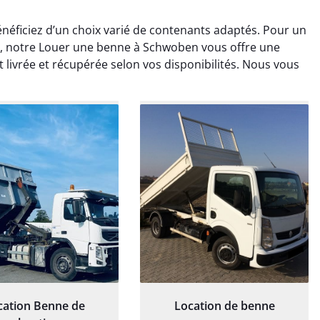
éficiez d’un choix varié de contenants adaptés. Pour un
 notre Louer une benne à Schwoben vous offre une
t livrée et récupérée selon vos disponibilités. Nous vous
rélie Bonnet
Elisa Barreau
21 juin 2024
6 avril 2025
ice de terrassement
Parfait pour évacuer les
rdin à Var était
gravats de mon chantier.
ionnel. L'équipe a
Service rapide et efficace. Je
é de manière efficace
recommande sans
essionnelle, laissant
hésitation.
ardin impeccable et
our notre nouveau
et d'aménagement
cation Benne de
Location de benne
paysager.