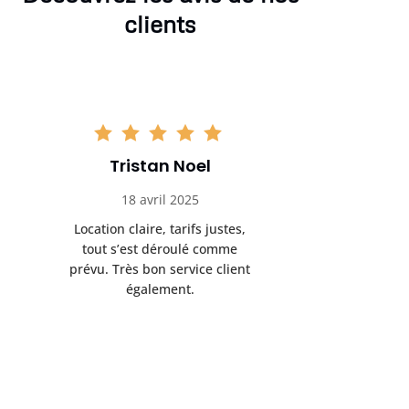
clients
Tristan Noel
Chlo
18 avril 2025
30 
Location claire, tarifs justes,
Service au
tout s’est déroulé comme
été livrée p
prévu. Très bon service client
retrait s’e
également.
l’a