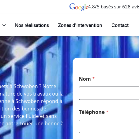
4.8/5 basés sur 628 avi
Nos réalisations
Zones d’intervention
Contact
Nom
*
chets à Schwoben ? Notre
nature de vos travaux ou la
benne à Schwoben répond à
sition des bennes de
Téléphone
*
r un service fluide et sans
avec notre Louer une benne à