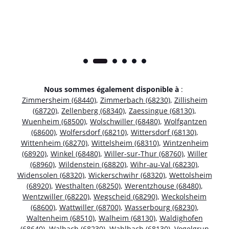
Nous sommes également disponible à
:
Zimmersheim (68440)
,
Zimmerbach (68230)
,
Zillisheim
(68720)
,
Zellenberg (68340)
,
Zaessingue (68130)
,
Wuenheim (68500)
,
Wolschwiller (68480)
,
Wolfgantzen
(68600)
,
Wolfersdorf (68210)
,
Wittersdorf (68130)
,
Wittenheim (68270)
,
Wittelsheim (68310)
,
Wintzenheim
(68920)
,
Winkel (68480)
,
Willer-sur-Thur (68760)
,
Willer
(68960)
,
Wildenstein (68820)
,
Wihr-au-Val (68230)
,
Widensolen (68320)
,
Wickerschwihr (68320)
,
Wettolsheim
(68920)
,
Westhalten (68250)
,
Werentzhouse (68480)
,
Wentzwiller (68220)
,
Wegscheid (68290)
,
Weckolsheim
(68600)
,
Wattwiller (68700)
,
Wasserbourg (68230)
,
Waltenheim (68510)
,
Walheim (68130)
,
Waldighofen
(68640)
,
Walbach (68230)
,
Wahlbach (68130)
,
Vogelgrun