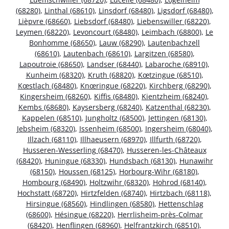
(68280)
,
Linthal (68610)
,
Linsdorf (68480)
,
Ligsdorf (68480)
,
Lièpvre (68660)
,
Liebsdorf (68480)
,
Liebenswiller (68220)
,
Leymen (68220)
,
Levoncourt (68480)
,
Leimbach (68800)
,
Le
Bonhomme (68650)
,
Lauw (68290)
,
Lautenbachzell
(68610)
,
Lautenbach (68610)
,
Largitzen (68580)
,
Lapoutroie (68650)
,
Landser (68440)
,
Labaroche (68910)
,
Kunheim (68320)
,
Kruth (68820)
,
Kœtzingue (68510)
,
Kœstlach (68480)
,
Knœringue (68220)
,
Kirchberg (68290)
,
Kingersheim (68260)
,
Kiffis (68480)
,
Kientzheim (68240)
,
Kembs (68680)
,
Kaysersberg (68240)
,
Katzenthal (68230)
,
Kappelen (68510)
,
Jungholtz (68500)
,
Jettingen (68130)
,
Jebsheim (68320)
,
Issenheim (68500)
,
Ingersheim (68040)
,
Illzach (68110)
,
Illhaeusern (68970)
,
Illfurth (68720)
,
Husseren-Wesserling (68470)
,
Husseren-les-Châteaux
(68420)
,
Huningue (68330)
,
Hundsbach (68130)
,
Hunawihr
(68150)
,
Houssen (68125)
,
Horbourg-Wihr (68180)
,
Hombourg (68490)
,
Holtzwihr (68320)
,
Hohrod (68140)
,
Hochstatt (68720)
,
Hirtzfelden (68740)
,
Hirtzbach (68118)
,
Hirsingue (68560)
,
Hindlingen (68580)
,
Hettenschlag
(68600)
,
Hésingue (68220)
,
Herrlisheim-près-Colmar
(68420)
,
Henflingen (68960)
,
Helfrantzkirch (68510)
,