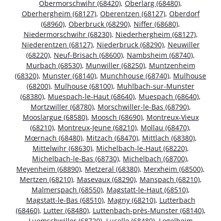
Obermorschwihr (68420)
,
Oberlarg (68480)
,
Oberhergheim (68127)
,
Oberentzen (68127)
,
Oberdorf
(68960)
,
Oberbruck (68290)
,
Niffer (68680)
,
Niedermorschwihr (68230)
,
Niederhergheim (68127)
,
Niederentzen (68127)
,
Niederbruck (68290)
,
Neuwiller
(68220)
,
Neuf-Brisach (68600)
,
Nambsheim (68740)
,
Murbach (68530)
,
Munwiller (68250)
,
Muntzenheim
(68320)
,
Munster (68140)
,
Munchhouse (68740)
,
Mulhouse
(68200)
,
Mulhouse (68100)
,
Muhlbach-sur-Munster
(68380)
,
Muespach-le-Haut (68640)
,
Muespach (68640)
,
Mortzwiller (68780)
,
Morschwiller-le-Bas (68790)
,
Mooslargue (68580)
,
Moosch (68690)
,
Montreux-Vieux
(68210)
,
Montreux-Jeune (68210)
,
Mollau (68470)
,
Mœrnach (68480)
,
Mitzach (68470)
,
Mittlach (68380)
,
Mittelwihr (68630)
,
Michelbach-le-Haut (68220)
,
Michelbach-le-Bas (68730)
,
Michelbach (68700)
,
Meyenheim (68890)
,
Metzeral (68380)
,
Merxheim (68500)
,
Mertzen (68210)
,
Masevaux (68290)
,
Manspach (68210)
,
Malmerspach (68550)
,
Magstatt-le-Haut (68510)
,
Magstatt-le-Bas (68510)
,
Magny (68210)
,
Lutterbach
(68460)
,
Lutter (68480)
,
Luttenbach-près-Munster (68140)
,
Luemschwiller (68720)
,
Lucelle (68480)
,
Logelheim