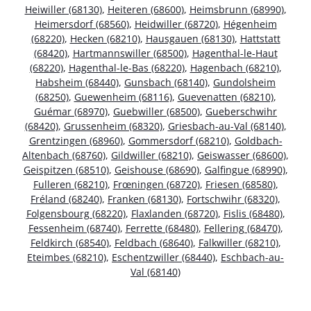
Heiwiller (68130)
,
Heiteren (68600)
,
Heimsbrunn (68990)
,
Heimersdorf (68560)
,
Heidwiller (68720)
,
Hégenheim
(68220)
,
Hecken (68210)
,
Hausgauen (68130)
,
Hattstatt
(68420)
,
Hartmannswiller (68500)
,
Hagenthal-le-Haut
(68220)
,
Hagenthal-le-Bas (68220)
,
Hagenbach (68210)
,
Habsheim (68440)
,
Gunsbach (68140)
,
Gundolsheim
(68250)
,
Guewenheim (68116)
,
Guevenatten (68210)
,
Guémar (68970)
,
Guebwiller (68500)
,
Gueberschwihr
(68420)
,
Grussenheim (68320)
,
Griesbach-au-Val (68140)
,
Grentzingen (68960)
,
Gommersdorf (68210)
,
Goldbach-
Altenbach (68760)
,
Gildwiller (68210)
,
Geiswasser (68600)
,
Geispitzen (68510)
,
Geishouse (68690)
,
Galfingue (68990)
,
Fulleren (68210)
,
Frœningen (68720)
,
Friesen (68580)
,
Fréland (68240)
,
Franken (68130)
,
Fortschwihr (68320)
,
Folgensbourg (68220)
,
Flaxlanden (68720)
,
Fislis (68480)
,
Fessenheim (68740)
,
Ferrette (68480)
,
Fellering (68470)
,
Feldkirch (68540)
,
Feldbach (68640)
,
Falkwiller (68210)
,
Eteimbes (68210)
,
Eschentzwiller (68440)
,
Eschbach-au-
Val (68140)