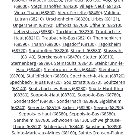
(68600)
,
Vœgtlinshoffen (68420)
,
Village-Neuf (68128)
,
Vieux-Thann (68800)
,
Vieux-Ferrette (68480)
,
Valdieu-
Lutran (68210)
,
Urschenheim (68320)
,
Urbès (68121)
,
Ungersheim (68190)
,
Uffholtz (68700)
,
Uffheim (68510)
,
Ueberstrass (68580)
,
Turckheim (68230)
,
Traubach-le-
Haut (68210)
,
Traubach-le-Bas (68210)
,
Thannenkirch
(68590)
,
Thann (68800)
,
Tagsdorf (68130)
,
Tagolsheim
(68720)
,
Sundhoffen (68280)
,
Strueth (68580)
,
Stosswihr
(68140)
,
Storckensohn (68470)
,
Stetten (68510)
,
Sternenberg (68780)
,
Steinsoultz (68640)
,
Steinbrunn-le-
Haut (68440)
,
Steinbrunn-le-Bas (68440)
,
Steinbach
(68700)
,
Staffelfelden (68850)
,
Spechbach-le-Haut (68720)
,
Spechbach-le-Bas (68720)
,
Soultzmatt (68570)
,
Soultzeren
(68140)
,
Soultzbach-les-Bains (68230)
,
Soultz-Haut-Rhin
(68360)
,
Soppe-le-Haut (68780)
,
Soppe-le-Bas (68780)
,
Sondersdorf (68480)
,
Sondernach (68380)
,
Sigolsheim
(68240)
,
Sierentz (68510)
,
Sickert (68290)
,
Sewen (68290)
,
Seppois-le-Haut (68580)
,
Seppois-le-Bas (68580)
,
Sentheim (68780)
,
Schwoben (68130)
,
Schweighouse-
Thann (68520)
,
Schlierbach (68440)
,
Sausheim (68390)
,
Sainte-Marie-aux-Mines (68160)
,
Sainte-Croix-en-Plaine