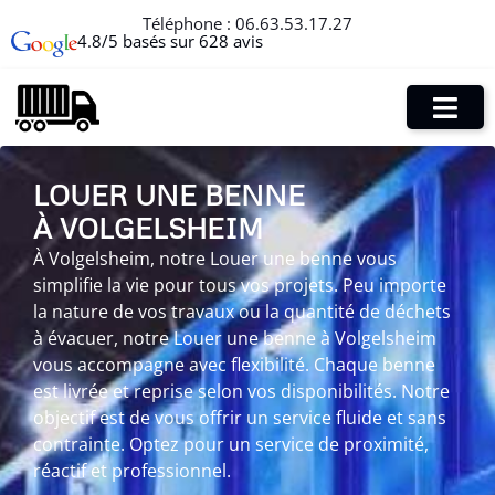
Téléphone :
06.63.53.17.27
4.8/5 basés sur 628 avis
LOUER UNE BENNE
À VOLGELSHEIM
À Volgelsheim, notre Louer une benne vous
simplifie la vie pour tous vos projets. Peu importe
la nature de vos travaux ou la quantité de déchets
à évacuer, notre Louer une benne à Volgelsheim
vous accompagne avec flexibilité. Chaque benne
est livrée et reprise selon vos disponibilités. Notre
objectif est de vous offrir un service fluide et sans
contrainte. Optez pour un service de proximité,
réactif et professionnel.