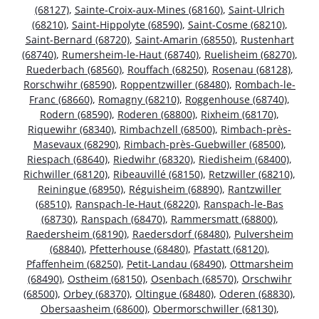
(68127)
,
Sainte-Croix-aux-Mines (68160)
,
Saint-Ulrich
(68210)
,
Saint-Hippolyte (68590)
,
Saint-Cosme (68210)
,
Saint-Bernard (68720)
,
Saint-Amarin (68550)
,
Rustenhart
(68740)
,
Rumersheim-le-Haut (68740)
,
Ruelisheim (68270)
,
Ruederbach (68560)
,
Rouffach (68250)
,
Rosenau (68128)
,
Rorschwihr (68590)
,
Roppentzwiller (68480)
,
Rombach-le-
Franc (68660)
,
Romagny (68210)
,
Roggenhouse (68740)
,
Rodern (68590)
,
Roderen (68800)
,
Rixheim (68170)
,
Riquewihr (68340)
,
Rimbachzell (68500)
,
Rimbach-près-
Masevaux (68290)
,
Rimbach-près-Guebwiller (68500)
,
Riespach (68640)
,
Riedwihr (68320)
,
Riedisheim (68400)
,
Richwiller (68120)
,
Ribeauvillé (68150)
,
Retzwiller (68210)
,
Reiningue (68950)
,
Réguisheim (68890)
,
Rantzwiller
(68510)
,
Ranspach-le-Haut (68220)
,
Ranspach-le-Bas
(68730)
,
Ranspach (68470)
,
Rammersmatt (68800)
,
Raedersheim (68190)
,
Raedersdorf (68480)
,
Pulversheim
(68840)
,
Pfetterhouse (68480)
,
Pfastatt (68120)
,
Pfaffenheim (68250)
,
Petit-Landau (68490)
,
Ottmarsheim
(68490)
,
Ostheim (68150)
,
Osenbach (68570)
,
Orschwihr
(68500)
,
Orbey (68370)
,
Oltingue (68480)
,
Oderen (68830)
,
Obersaasheim (68600)
,
Obermorschwiller (68130)
,