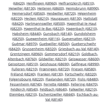
(68420)
,
Henflingen (68960)
,
Helfrantzkirch (68510)
,
Heiwiller (68130)
,
Heiteren (68600)
,
Heimsbrunn (68990)
,
Heimersdorf (68560)
,
Heidwiller (68720)
,
Hégenheim
(68220)
,
Hecken (68210)
,
Hausgauen (68130)
,
Hattstatt
(68420)
,
Hartmannswiller (68500)
,
Hagenthal-le-Haut
(68220)
,
Hagenthal-le-Bas (68220)
,
Hagenbach (68210)
,
Habsheim (68440)
,
Gunsbach (68140)
,
Gundolsheim
(68250)
,
Guewenheim (68116)
,
Guevenatten (68210)
,
Guémar (68970)
,
Guebwiller (68500)
,
Gueberschwihr
(68420)
,
Grussenheim (68320)
,
Griesbach-au-Val (68140)
,
Grentzingen (68960)
,
Gommersdorf (68210)
,
Goldbach-
Altenbach (68760)
,
Gildwiller (68210)
,
Geiswasser (68600)
,
Geispitzen (68510)
,
Geishouse (68690)
,
Galfingue (68990)
,
Fulleren (68210)
,
Frœningen (68720)
,
Friesen (68580)
,
Fréland (68240)
,
Franken (68130)
,
Fortschwihr (68320)
,
Folgensbourg (68220)
,
Flaxlanden (68720)
,
Fislis (68480)
,
Fessenheim (68740)
,
Ferrette (68480)
,
Fellering (68470)
,
Feldkirch (68540)
,
Feldbach (68640)
,
Falkwiller (68210)
,
Eteimbes (68210)
,
Eschentzwiller (68440)
,
Eschbach-au-
Val (68140)