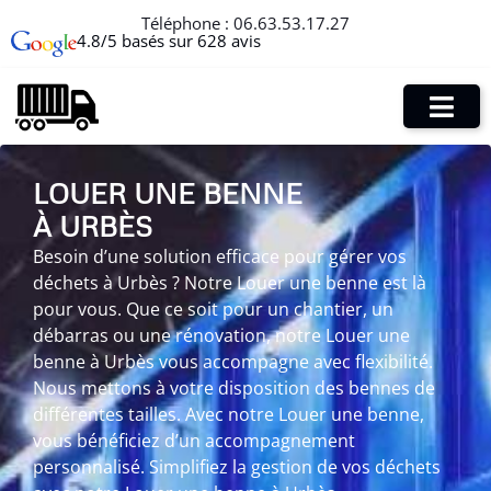
Téléphone :
06.63.53.17.27
4.8/5 basés sur 628 avis
LOUER UNE BENNE
À URBÈS
Besoin d’une solution efficace pour gérer vos
déchets à Urbès ? Notre Louer une benne est là
pour vous. Que ce soit pour un chantier, un
débarras ou une rénovation, notre Louer une
benne à Urbès vous accompagne avec flexibilité.
Nous mettons à votre disposition des bennes de
différentes tailles. Avec notre Louer une benne,
vous bénéficiez d’un accompagnement
personnalisé. Simplifiez la gestion de vos déchets