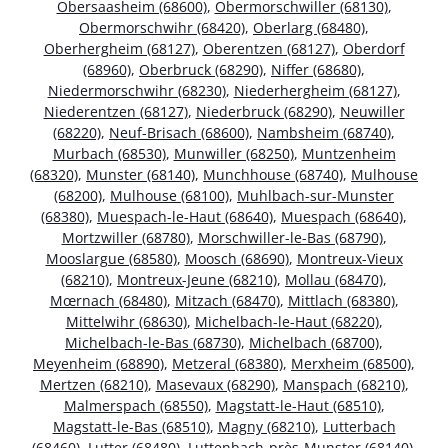
Obersaasheim (68600)
,
Obermorschwiller (68130)
,
Obermorschwihr (68420)
,
Oberlarg (68480)
,
Oberhergheim (68127)
,
Oberentzen (68127)
,
Oberdorf
(68960)
,
Oberbruck (68290)
,
Niffer (68680)
,
Niedermorschwihr (68230)
,
Niederhergheim (68127)
,
Niederentzen (68127)
,
Niederbruck (68290)
,
Neuwiller
(68220)
,
Neuf-Brisach (68600)
,
Nambsheim (68740)
,
Murbach (68530)
,
Munwiller (68250)
,
Muntzenheim
(68320)
,
Munster (68140)
,
Munchhouse (68740)
,
Mulhouse
(68200)
,
Mulhouse (68100)
,
Muhlbach-sur-Munster
(68380)
,
Muespach-le-Haut (68640)
,
Muespach (68640)
,
Mortzwiller (68780)
,
Morschwiller-le-Bas (68790)
,
Mooslargue (68580)
,
Moosch (68690)
,
Montreux-Vieux
(68210)
,
Montreux-Jeune (68210)
,
Mollau (68470)
,
Mœrnach (68480)
,
Mitzach (68470)
,
Mittlach (68380)
,
Mittelwihr (68630)
,
Michelbach-le-Haut (68220)
,
Michelbach-le-Bas (68730)
,
Michelbach (68700)
,
Meyenheim (68890)
,
Metzeral (68380)
,
Merxheim (68500)
,
Mertzen (68210)
,
Masevaux (68290)
,
Manspach (68210)
,
Malmerspach (68550)
,
Magstatt-le-Haut (68510)
,
Magstatt-le-Bas (68510)
,
Magny (68210)
,
Lutterbach
(68460)
,
Lutter (68480)
,
Luttenbach-près-Munster (68140)
,