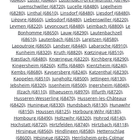
Luemschwiller (68720)
,
Lucelle (68480)
,
Logelheim
(68280)
,
Linthal (68610)
,
Linsdorf (68480)
,
Ligsdorf (68480)
,
Lièpvre (68660)
,
Liebsdorf (68480)
,
Liebenswiller (68220)
,
Leymen (68220)
,
Levoncourt (68480)
,
Leimbach (68800)
,
Le
Bonhomme (68650)
,
Lauw (68290)
,
Lautenbachzell
(68610)
,
Lautenbach (68610)
,
Largitzen (68580)
,
Lapoutroie (68650)
,
Landser (68440)
,
Labaroche (68910)
,
Kunheim (68320)
,
Kruth (68820)
,
Kœtzingue (68510)
,
Kœstlach (68480)
,
Knœringue (68220)
,
Kirchberg (68290)
,
Kingersheim (68260)
,
Kiffis (68480)
,
Kientzheim (68240)
,
Kembs (68680)
,
Kaysersberg (68240)
,
Katzenthal (68230)
,
Kappelen (68510)
,
Jungholtz (68500)
,
Jettingen (68130)
,
Jebsheim (68320)
,
Issenheim (68500)
,
Ingersheim (68040)
,
Illzach (68110)
,
Illhaeusern (68970)
,
Illfurth (68720)
,
Husseren-Wesserling (68470)
,
Husseren-les-Châteaux
(68420)
,
Huningue (68330)
,
Hundsbach (68130)
,
Hunawihr
(68150)
,
Houssen (68125)
,
Horbourg-Wihr (68180)
,
Hombourg (68490)
,
Holtzwihr (68320)
,
Hohrod (68140)
,
Hochstatt (68720)
,
Hirtzfelden (68740)
,
Hirtzbach (68118)
,
Hirsingue (68560)
,
Hindlingen (68580)
,
Hettenschlag
(68600)
,
Hésingue (68220)
,
Herrlisheim-près-Colmar