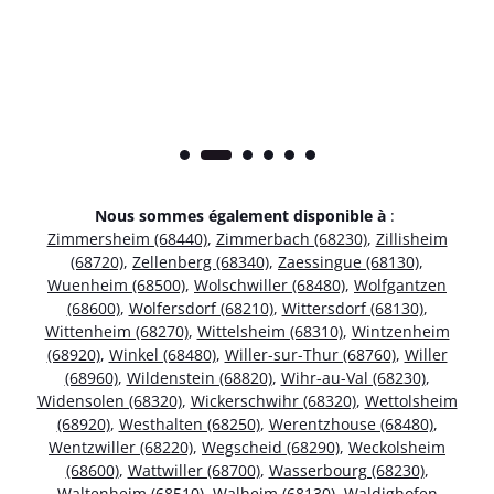
Nous sommes également disponible à
:
Zimmersheim (68440)
,
Zimmerbach (68230)
,
Zillisheim
(68720)
,
Zellenberg (68340)
,
Zaessingue (68130)
,
Wuenheim (68500)
,
Wolschwiller (68480)
,
Wolfgantzen
(68600)
,
Wolfersdorf (68210)
,
Wittersdorf (68130)
,
Wittenheim (68270)
,
Wittelsheim (68310)
,
Wintzenheim
(68920)
,
Winkel (68480)
,
Willer-sur-Thur (68760)
,
Willer
(68960)
,
Wildenstein (68820)
,
Wihr-au-Val (68230)
,
Widensolen (68320)
,
Wickerschwihr (68320)
,
Wettolsheim
(68920)
,
Westhalten (68250)
,
Werentzhouse (68480)
,
Wentzwiller (68220)
,
Wegscheid (68290)
,
Weckolsheim
(68600)
,
Wattwiller (68700)
,
Wasserbourg (68230)
,
Waltenheim (68510)
,
Walheim (68130)
,
Waldighofen