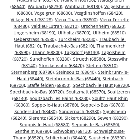
(68640)
,
Walbach (68230)
,
Wahlbach (68130)
,
Volgelsheim
(68600)
,
Vogelgrun (68600)
,
Vœgtlinshoffen (68420)
,
Village-Neuf (68128)
,
Vieux-Thann (68800)
,
Vieux-Ferrette
(68480)
,
Valdieu-Lutran (68210)
,
Urschenheim (68320)
,
Ungersheim (68190)
,
Uffholtz (68700)
,
Uffheim (68510)
,
Ueberstrass (68580)
,
Turckheim (68230)
,
Traubach-le-
Haut (68210)
,
Traubach-le-Bas (68210)
,
Thannenkirch
(68590)
,
Thann (68800)
,
Tagsdorf (68130)
,
Tagolsheim
(68720)
,
Sundhoffen (68280)
,
Strueth (68580)
,
Stosswihr
(68140)
,
Storckensohn (68470)
,
Stetten (68510)
,
Sternenberg (68780)
,
Steinsoultz (68640)
,
Steinbrunn-le-
Haut (68440)
,
Steinbrunn-le-Bas (68440)
,
Steinbach
(68700)
,
Staffelfelden (68850)
,
Spechbach-le-Haut (68720)
,
Spechbach-le-Bas (68720)
,
Soultzmatt (68570)
,
Soultzeren
(68140)
,
Soultzbach-les-Bains (68230)
,
Soultz-Haut-Rhin
(68360)
,
Soppe-le-Haut (68780)
,
Soppe-le-Bas (68780)
,
Sondersdorf (68480)
,
Sondernach (68380)
,
Sigolsheim
(68240)
,
Sierentz (68510)
,
Sickert (68290)
,
Sewen (68290)
,
Seppois-le-Haut (68580)
,
Seppois-le-Bas (68580)
,
Sentheim (68780)
,
Schwoben (68130)
,
Schweighouse-
Thann (68520)
,
Schlierbach (68440)
,
Sausheim (68390)
,