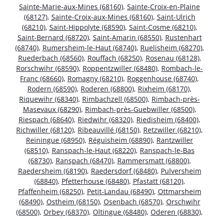
Sainte-Marie-aux-Mines (68160)
,
Sainte-Croix-en-Plaine
(68127)
,
Sainte-Croix-aux-Mines (68160)
,
Saint-Ulrich
(68210)
,
Saint-Hippolyte (68590)
,
Saint-Cosme (68210)
,
Saint-Bernard (68720)
,
Saint-Amarin (68550)
,
Rustenhart
(68740)
,
Rumersheim-le-Haut (68740)
,
Ruelisheim (68270)
,
Ruederbach (68560)
,
Rouffach (68250)
,
Rosenau (68128)
,
Rorschwihr (68590)
,
Roppentzwiller (68480)
,
Rombach-le-
Franc (68660)
,
Romagny (68210)
,
Roggenhouse (68740)
,
Rodern (68590)
,
Roderen (68800)
,
Rixheim (68170)
,
Riquewihr (68340)
,
Rimbachzell (68500)
,
Rimbach-près-
Masevaux (68290)
,
Rimbach-près-Guebwiller (68500)
,
Riespach (68640)
,
Riedwihr (68320)
,
Riedisheim (68400)
,
Richwiller (68120)
,
Ribeauvillé (68150)
,
Retzwiller (68210)
,
Reiningue (68950)
,
Réguisheim (68890)
,
Rantzwiller
(68510)
,
Ranspach-le-Haut (68220)
,
Ranspach-le-Bas
(68730)
,
Ranspach (68470)
,
Rammersmatt (68800)
,
Raedersheim (68190)
,
Raedersdorf (68480)
,
Pulversheim
(68840)
,
Pfetterhouse (68480)
,
Pfastatt (68120)
,
Pfaffenheim (68250)
,
Petit-Landau (68490)
,
Ottmarsheim
(68490)
,
Ostheim (68150)
,
Osenbach (68570)
,
Orschwihr
(68500)
,
Orbey (68370)
,
Oltingue (68480)
,
Oderen (68830)
,