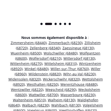
Nous sommes également disponible à
:
Zimmersheim (68440)
,
Zimmerbach (68230)
,
Zillisheim
(68720)
,
Zellenberg (68340)
,
Zaessingue (68130)
,
Wuenheim (68500)
,
Wolschwiller (68480)
,
Wolfgantzen
(68600)
,
Wolfersdorf (68210)
,
Wittersdorf (68130)
,
Wittenheim (68270)
,
Wittelsheim (68310)
,
Wintzenheim
(68920)
,
Winkel (68480)
,
Willer-sur-Thur (68760)
,
Willer
(68960)
,
Wildenstein (68820)
,
Wihr-au-Val (68230)
,
Widensolen (68320)
,
Wickerschwihr (68320)
,
Wettolsheim
(68920)
,
Westhalten (68250)
,
Werentzhouse (68480)
,
Wentzwiller (68220)
,
Wegscheid (68290)
,
Weckolsheim
(68600)
,
Wattwiller (68700)
,
Wasserbourg (68230)
,
Waltenheim (68510)
,
Walheim (68130)
,
Waldighofen
(68640)
,
Walbach (68230)
,
Wahlbach (68130)
,
Volgelsheim
(68600)
,
Vogelgrun (68600)
,
Vœgtlinshoffen (68420)
,