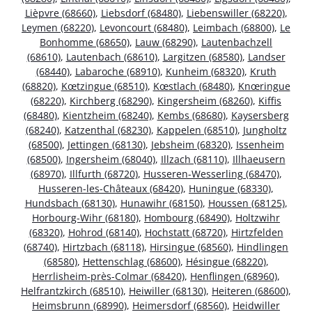
Lièpvre (68660)
,
Liebsdorf (68480)
,
Liebenswiller (68220)
,
Leymen (68220)
,
Levoncourt (68480)
,
Leimbach (68800)
,
Le
Bonhomme (68650)
,
Lauw (68290)
,
Lautenbachzell
(68610)
,
Lautenbach (68610)
,
Largitzen (68580)
,
Landser
(68440)
,
Labaroche (68910)
,
Kunheim (68320)
,
Kruth
(68820)
,
Kœtzingue (68510)
,
Kœstlach (68480)
,
Knœringue
(68220)
,
Kirchberg (68290)
,
Kingersheim (68260)
,
Kiffis
(68480)
,
Kientzheim (68240)
,
Kembs (68680)
,
Kaysersberg
(68240)
,
Katzenthal (68230)
,
Kappelen (68510)
,
Jungholtz
(68500)
,
Jettingen (68130)
,
Jebsheim (68320)
,
Issenheim
(68500)
,
Ingersheim (68040)
,
Illzach (68110)
,
Illhaeusern
(68970)
,
Illfurth (68720)
,
Husseren-Wesserling (68470)
,
Husseren-les-Châteaux (68420)
,
Huningue (68330)
,
Hundsbach (68130)
,
Hunawihr (68150)
,
Houssen (68125)
,
Horbourg-Wihr (68180)
,
Hombourg (68490)
,
Holtzwihr
(68320)
,
Hohrod (68140)
,
Hochstatt (68720)
,
Hirtzfelden
(68740)
,
Hirtzbach (68118)
,
Hirsingue (68560)
,
Hindlingen
(68580)
,
Hettenschlag (68600)
,
Hésingue (68220)
,
Herrlisheim-près-Colmar (68420)
,
Henflingen (68960)
,
Helfrantzkirch (68510)
,
Heiwiller (68130)
,
Heiteren (68600)
,
Heimsbrunn (68990)
,
Heimersdorf (68560)
,
Heidwiller