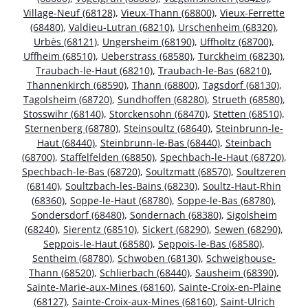
Village-Neuf (68128)
,
Vieux-Thann (68800)
,
Vieux-Ferrette
(68480)
,
Valdieu-Lutran (68210)
,
Urschenheim (68320)
,
Urbès (68121)
,
Ungersheim (68190)
,
Uffholtz (68700)
,
Uffheim (68510)
,
Ueberstrass (68580)
,
Turckheim (68230)
,
Traubach-le-Haut (68210)
,
Traubach-le-Bas (68210)
,
Thannenkirch (68590)
,
Thann (68800)
,
Tagsdorf (68130)
,
Tagolsheim (68720)
,
Sundhoffen (68280)
,
Strueth (68580)
,
Stosswihr (68140)
,
Storckensohn (68470)
,
Stetten (68510)
,
Sternenberg (68780)
,
Steinsoultz (68640)
,
Steinbrunn-le-
Haut (68440)
,
Steinbrunn-le-Bas (68440)
,
Steinbach
(68700)
,
Staffelfelden (68850)
,
Spechbach-le-Haut (68720)
,
Spechbach-le-Bas (68720)
,
Soultzmatt (68570)
,
Soultzeren
(68140)
,
Soultzbach-les-Bains (68230)
,
Soultz-Haut-Rhin
(68360)
,
Soppe-le-Haut (68780)
,
Soppe-le-Bas (68780)
,
Sondersdorf (68480)
,
Sondernach (68380)
,
Sigolsheim
(68240)
,
Sierentz (68510)
,
Sickert (68290)
,
Sewen (68290)
,
Seppois-le-Haut (68580)
,
Seppois-le-Bas (68580)
,
Sentheim (68780)
,
Schwoben (68130)
,
Schweighouse-
Thann (68520)
,
Schlierbach (68440)
,
Sausheim (68390)
,
Sainte-Marie-aux-Mines (68160)
,
Sainte-Croix-en-Plaine
(68127)
,
Sainte-Croix-aux-Mines (68160)
,
Saint-Ulrich