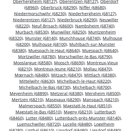
Oberhergheim (68127)
,
Oberentzen (68127)
,
Oberdorf
(68960)
,
Oberbruck (68290)
,
Niffer (68680)
,
Niedermorschwihr (68230)
,
Niederhergheim (68127)
,
Niederentzen (68127)
,
Niederbruck (68290)
,
Neuwiller
(68220)
,
Neuf-Brisach (68600)
,
Nambsheim (68740)
,
Murbach (68530)
,
Munwiller (68250)
,
Muntzenheim
(68320)
,
Munster (68140)
,
Munchhouse (68740)
,
Mulhouse
(68200)
,
Mulhouse (68100)
,
Muhlbach-sur-Munster
(68380)
,
Muespach-le-Haut (68640)
,
Muespach (68640)
,
Mortzwiller (68780)
,
Morschwiller-le-Bas (68790)
,
Mooslargue (68580)
,
Moosch (68690)
,
Montreux-Vieux
(68210)
,
Montreux-Jeune (68210)
,
Mollau (68470)
,
Mœrnach (68480)
,
Mitzach (68470)
,
Mittlach (68380)
,
Mittelwihr (68630)
,
Michelbach-le-Haut (68220)
,
Michelbach-le-Bas (68730)
,
Michelbach (68700)
,
Meyenheim (68890)
,
Metzeral (68380)
,
Merxheim (68500)
,
Mertzen (68210)
,
Masevaux (68290)
,
Manspach (68210)
,
Malmerspach (68550)
,
Magstatt-le-Haut (68510)
,
Magstatt-le-Bas (68510)
,
Magny (68210)
,
Lutterbach
(68460)
,
Lutter (68480)
,
Luttenbach-près-Munster (68140)
,
Luemschwiller (68720)
,
Lucelle (68480)
,
Logelheim
(68280)
,
Linthal (68610)
,
Linsdorf (68480)
,
Ligsdorf (68480)
,