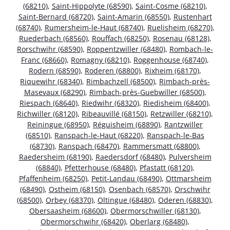
(68210)
,
Saint-Hippolyte (68590)
,
Saint-Cosme (68210)
,
Saint-Bernard (68720)
,
Saint-Amarin (68550)
,
Rustenhart
(68740)
,
Rumersheim-le-Haut (68740)
,
Ruelisheim (68270)
,
Ruederbach (68560)
,
Rouffach (68250)
,
Rosenau (68128)
,
Rorschwihr (68590)
,
Roppentzwiller (68480)
,
Rombach-le-
Franc (68660)
,
Romagny (68210)
,
Roggenhouse (68740)
,
Rodern (68590)
,
Roderen (68800)
,
Rixheim (68170)
,
Riquewihr (68340)
,
Rimbachzell (68500)
,
Rimbach-près-
Masevaux (68290)
,
Rimbach-près-Guebwiller (68500)
,
Riespach (68640)
,
Riedwihr (68320)
,
Riedisheim (68400)
,
Richwiller (68120)
,
Ribeauvillé (68150)
,
Retzwiller (68210)
,
Reiningue (68950)
,
Réguisheim (68890)
,
Rantzwiller
(68510)
,
Ranspach-le-Haut (68220)
,
Ranspach-le-Bas
(68730)
,
Ranspach (68470)
,
Rammersmatt (68800)
,
Raedersheim (68190)
,
Raedersdorf (68480)
,
Pulversheim
(68840)
,
Pfetterhouse (68480)
,
Pfastatt (68120)
,
Pfaffenheim (68250)
,
Petit-Landau (68490)
,
Ottmarsheim
(68490)
,
Ostheim (68150)
,
Osenbach (68570)
,
Orschwihr
(68500)
,
Orbey (68370)
,
Oltingue (68480)
,
Oderen (68830)
,
Obersaasheim (68600)
,
Obermorschwiller (68130)
,
Obermorschwihr (68420)
,
Oberlarg (68480)
,