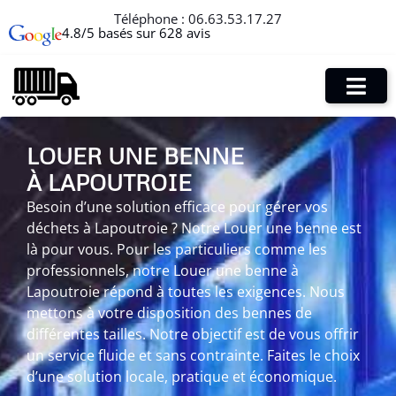
Téléphone :
06.63.53.17.27
4.8/5 basés sur 628 avis
LOUER UNE BENNE
À LAPOUTROIE
Besoin d’une solution efficace pour gérer vos
déchets à Lapoutroie ? Notre Louer une benne est
là pour vous. Pour les particuliers comme les
professionnels, notre Louer une benne à
Lapoutroie répond à toutes les exigences. Nous
mettons à votre disposition des bennes de
différentes tailles. Notre objectif est de vous offrir
un service fluide et sans contrainte. Faites le choix
d’une solution locale, pratique et économique.