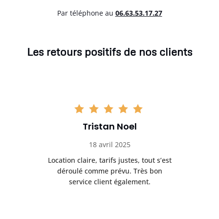
Par téléphone au
06.63.53.17.27
Les retours positifs de nos clients
Tristan Noel
18 avril 2025
 de
Location claire, tarifs justes, tout s’est
Se
t
déroulé comme prévu. Très bon
pile
service client également.