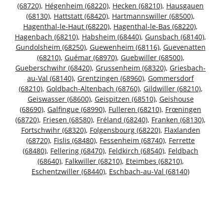
(68720)
,
Hégenheim (68220)
,
Hecken (68210)
,
Hausgauen
(68130)
,
Hattstatt (68420)
,
Hartmannswiller (68500)
,
Hagenthal-le-Haut (68220)
,
Hagenthal-le-Bas (68220)
,
Hagenbach (68210)
,
Habsheim (68440)
,
Gunsbach (68140)
,
Gundolsheim (68250)
,
Guewenheim (68116)
,
Guevenatten
(68210)
,
Guémar (68970)
,
Guebwiller (68500)
,
Gueberschwihr (68420)
,
Grussenheim (68320)
,
Griesbach-
au-Val (68140)
,
Grentzingen (68960)
,
Gommersdorf
(68210)
,
Goldbach-Altenbach (68760)
,
Gildwiller (68210)
,
Geiswasser (68600)
,
Geispitzen (68510)
,
Geishouse
(68690)
,
Galfingue (68990)
,
Fulleren (68210)
,
Frœningen
(68720)
,
Friesen (68580)
,
Fréland (68240)
,
Franken (68130)
,
Fortschwihr (68320)
,
Folgensbourg (68220)
,
Flaxlanden
(68720)
,
Fislis (68480)
,
Fessenheim (68740)
,
Ferrette
(68480)
,
Fellering (68470)
,
Feldkirch (68540)
,
Feldbach
(68640)
,
Falkwiller (68210)
,
Eteimbes (68210)
,
Eschentzwiller (68440)
,
Eschbach-au-Val (68140)