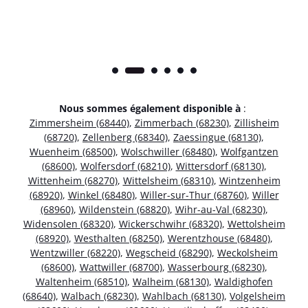
Nous sommes également disponible à
:
Zimmersheim (68440)
,
Zimmerbach (68230)
,
Zillisheim
(68720)
,
Zellenberg (68340)
,
Zaessingue (68130)
,
Wuenheim (68500)
,
Wolschwiller (68480)
,
Wolfgantzen
(68600)
,
Wolfersdorf (68210)
,
Wittersdorf (68130)
,
Wittenheim (68270)
,
Wittelsheim (68310)
,
Wintzenheim
(68920)
,
Winkel (68480)
,
Willer-sur-Thur (68760)
,
Willer
(68960)
,
Wildenstein (68820)
,
Wihr-au-Val (68230)
,
Widensolen (68320)
,
Wickerschwihr (68320)
,
Wettolsheim
(68920)
,
Westhalten (68250)
,
Werentzhouse (68480)
,
Wentzwiller (68220)
,
Wegscheid (68290)
,
Weckolsheim
(68600)
,
Wattwiller (68700)
,
Wasserbourg (68230)
,
Waltenheim (68510)
,
Walheim (68130)
,
Waldighofen
(68640)
,
Walbach (68230)
,
Wahlbach (68130)
,
Volgelsheim