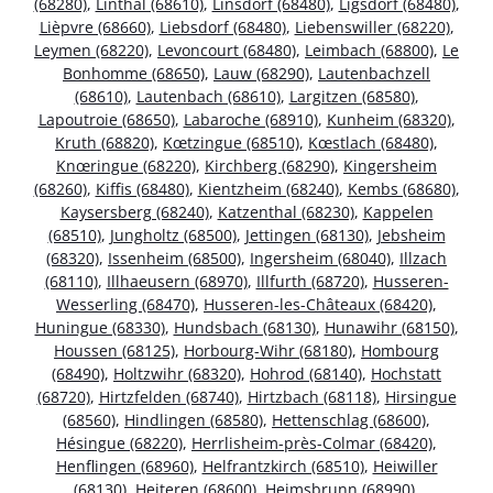
(68280)
,
Linthal (68610)
,
Linsdorf (68480)
,
Ligsdorf (68480)
,
Lièpvre (68660)
,
Liebsdorf (68480)
,
Liebenswiller (68220)
,
Leymen (68220)
,
Levoncourt (68480)
,
Leimbach (68800)
,
Le
Bonhomme (68650)
,
Lauw (68290)
,
Lautenbachzell
(68610)
,
Lautenbach (68610)
,
Largitzen (68580)
,
Lapoutroie (68650)
,
Labaroche (68910)
,
Kunheim (68320)
,
Kruth (68820)
,
Kœtzingue (68510)
,
Kœstlach (68480)
,
Knœringue (68220)
,
Kirchberg (68290)
,
Kingersheim
(68260)
,
Kiffis (68480)
,
Kientzheim (68240)
,
Kembs (68680)
,
Kaysersberg (68240)
,
Katzenthal (68230)
,
Kappelen
(68510)
,
Jungholtz (68500)
,
Jettingen (68130)
,
Jebsheim
(68320)
,
Issenheim (68500)
,
Ingersheim (68040)
,
Illzach
(68110)
,
Illhaeusern (68970)
,
Illfurth (68720)
,
Husseren-
Wesserling (68470)
,
Husseren-les-Châteaux (68420)
,
Huningue (68330)
,
Hundsbach (68130)
,
Hunawihr (68150)
,
Houssen (68125)
,
Horbourg-Wihr (68180)
,
Hombourg
(68490)
,
Holtzwihr (68320)
,
Hohrod (68140)
,
Hochstatt
(68720)
,
Hirtzfelden (68740)
,
Hirtzbach (68118)
,
Hirsingue
(68560)
,
Hindlingen (68580)
,
Hettenschlag (68600)
,
Hésingue (68220)
,
Herrlisheim-près-Colmar (68420)
,
Henflingen (68960)
,
Helfrantzkirch (68510)
,
Heiwiller
(68130)
,
Heiteren (68600)
,
Heimsbrunn (68990)
,