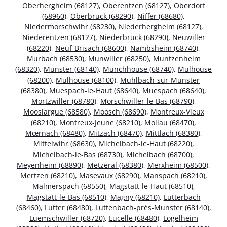
Oberhergheim (68127)
,
Oberentzen (68127)
,
Oberdorf
(68960)
,
Oberbruck (68290)
,
Niffer (68680)
,
Niedermorschwihr (68230)
,
Niederhergheim (68127)
,
Niederentzen (68127)
,
Niederbruck (68290)
,
Neuwiller
(68220)
,
Neuf-Brisach (68600)
,
Nambsheim (68740)
,
Murbach (68530)
,
Munwiller (68250)
,
Muntzenheim
(68320)
,
Munster (68140)
,
Munchhouse (68740)
,
Mulhouse
(68200)
,
Mulhouse (68100)
,
Muhlbach-sur-Munster
(68380)
,
Muespach-le-Haut (68640)
,
Muespach (68640)
,
Mortzwiller (68780)
,
Morschwiller-le-Bas (68790)
,
Mooslargue (68580)
,
Moosch (68690)
,
Montreux-Vieux
(68210)
,
Montreux-Jeune (68210)
,
Mollau (68470)
,
Mœrnach (68480)
,
Mitzach (68470)
,
Mittlach (68380)
,
Mittelwihr (68630)
,
Michelbach-le-Haut (68220)
,
Michelbach-le-Bas (68730)
,
Michelbach (68700)
,
Meyenheim (68890)
,
Metzeral (68380)
,
Merxheim (68500)
,
Mertzen (68210)
,
Masevaux (68290)
,
Manspach (68210)
,
Malmerspach (68550)
,
Magstatt-le-Haut (68510)
,
Magstatt-le-Bas (68510)
,
Magny (68210)
,
Lutterbach
(68460)
,
Lutter (68480)
,
Luttenbach-près-Munster (68140)
,
Luemschwiller (68720)
,
Lucelle (68480)
,
Logelheim