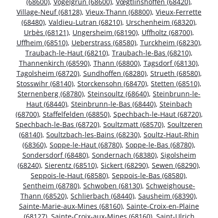
(68600)
,
Vogelgrun (68600)
,
Vœgtlinshoffen (68420)
,
Village-Neuf (68128)
,
Vieux-Thann (68800)
,
Vieux-Ferrette
(68480)
,
Valdieu-Lutran (68210)
,
Urschenheim (68320)
,
Urbès (68121)
,
Ungersheim (68190)
,
Uffholtz (68700)
,
Uffheim (68510)
,
Ueberstrass (68580)
,
Turckheim (68230)
,
Traubach-le-Haut (68210)
,
Traubach-le-Bas (68210)
,
Thannenkirch (68590)
,
Thann (68800)
,
Tagsdorf (68130)
,
Tagolsheim (68720)
,
Sundhoffen (68280)
,
Strueth (68580)
,
Stosswihr (68140)
,
Storckensohn (68470)
,
Stetten (68510)
,
Sternenberg (68780)
,
Steinsoultz (68640)
,
Steinbrunn-le-
Haut (68440)
,
Steinbrunn-le-Bas (68440)
,
Steinbach
(68700)
,
Staffelfelden (68850)
,
Spechbach-le-Haut (68720)
,
Spechbach-le-Bas (68720)
,
Soultzmatt (68570)
,
Soultzeren
(68140)
,
Soultzbach-les-Bains (68230)
,
Soultz-Haut-Rhin
(68360)
,
Soppe-le-Haut (68780)
,
Soppe-le-Bas (68780)
,
Sondersdorf (68480)
,
Sondernach (68380)
,
Sigolsheim
(68240)
,
Sierentz (68510)
,
Sickert (68290)
,
Sewen (68290)
,
Seppois-le-Haut (68580)
,
Seppois-le-Bas (68580)
,
Sentheim (68780)
,
Schwoben (68130)
,
Schweighouse-
Thann (68520)
,
Schlierbach (68440)
,
Sausheim (68390)
,
Sainte-Marie-aux-Mines (68160)
,
Sainte-Croix-en-Plaine
(68127)
,
Sainte-Croix-aux-Mines (68160)
,
Saint-Ulrich