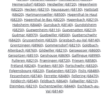
Heimersdorf (68560)
,
Heidwiller (68720)
,
Hégenheim
(68220)
,
Hecken (68210)
,
Hausgauen (68130)
,
Hattstatt
(68420)
,
Hartmannswiller (68500)
,
Hagenthal-le-Haut
(68220)
,
Hagenthal-le-Bas (68220)
,
Hagenbach (68210)
,
Habsheim (68440)
,
Gunsbach (68140)
,
Gundolsheim
(68250)
,
Guewenheim (68116)
,
Guevenatten (68210)
,
Guémar (68970)
,
Guebwiller (68500)
,
Gueberschwihr
(68420)
,
Grussenheim (68320)
,
Griesbach-au-Val (68140)
,
Grentzingen (68960)
,
Gommersdorf (68210)
,
Goldbach-
Altenbach (68760)
,
Gildwiller (68210)
,
Geiswasser (68600)
,
Geispitzen (68510)
,
Geishouse (68690)
,
Galfingue (68990)
,
Fulleren (68210)
,
Frœningen (68720)
,
Friesen (68580)
,
Fréland (68240)
,
Franken (68130)
,
Fortschwihr (68320)
,
Folgensbourg (68220)
,
Flaxlanden (68720)
,
Fislis (68480)
,
Fessenheim (68740)
,
Ferrette (68480)
,
Fellering (68470)
,
Feldkirch (68540)
,
Feldbach (68640)
,
Falkwiller (68210)
,
Eteimbes (68210)
,
Eschentzwiller (68440)
,
Eschbach-au-
Val (68140)