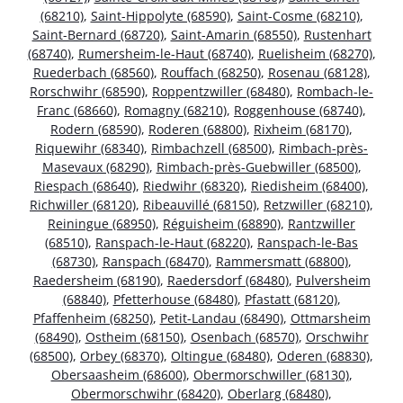
(68210)
,
Saint-Hippolyte (68590)
,
Saint-Cosme (68210)
,
Saint-Bernard (68720)
,
Saint-Amarin (68550)
,
Rustenhart
(68740)
,
Rumersheim-le-Haut (68740)
,
Ruelisheim (68270)
,
Ruederbach (68560)
,
Rouffach (68250)
,
Rosenau (68128)
,
Rorschwihr (68590)
,
Roppentzwiller (68480)
,
Rombach-le-
Franc (68660)
,
Romagny (68210)
,
Roggenhouse (68740)
,
Rodern (68590)
,
Roderen (68800)
,
Rixheim (68170)
,
Riquewihr (68340)
,
Rimbachzell (68500)
,
Rimbach-près-
Masevaux (68290)
,
Rimbach-près-Guebwiller (68500)
,
Riespach (68640)
,
Riedwihr (68320)
,
Riedisheim (68400)
,
Richwiller (68120)
,
Ribeauvillé (68150)
,
Retzwiller (68210)
,
Reiningue (68950)
,
Réguisheim (68890)
,
Rantzwiller
(68510)
,
Ranspach-le-Haut (68220)
,
Ranspach-le-Bas
(68730)
,
Ranspach (68470)
,
Rammersmatt (68800)
,
Raedersheim (68190)
,
Raedersdorf (68480)
,
Pulversheim
(68840)
,
Pfetterhouse (68480)
,
Pfastatt (68120)
,
Pfaffenheim (68250)
,
Petit-Landau (68490)
,
Ottmarsheim
(68490)
,
Ostheim (68150)
,
Osenbach (68570)
,
Orschwihr
(68500)
,
Orbey (68370)
,
Oltingue (68480)
,
Oderen (68830)
,
Obersaasheim (68600)
,
Obermorschwiller (68130)
,
Obermorschwihr (68420)
,
Oberlarg (68480)
,