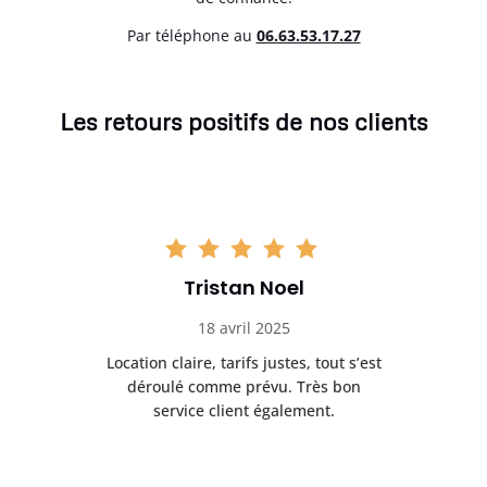
Par téléphone au
06.63.53.17.27
Les retours positifs de nos clients
Tristan Noel
18 avril 2025
 de
Location claire, tarifs justes, tout s’est
Se
t
déroulé comme prévu. Très bon
pile
service client également.