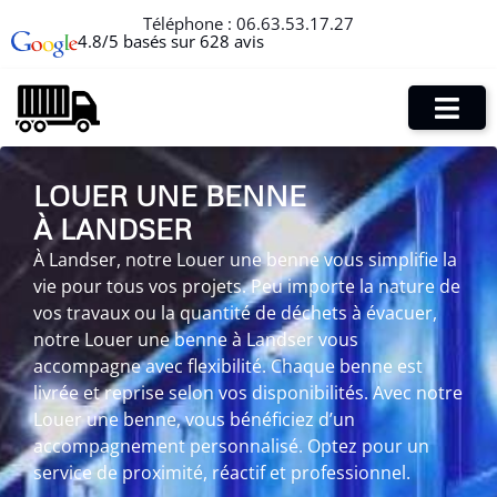
Téléphone :
06.63.53.17.27
4.8/5 basés sur 628 avis
LOUER UNE BENNE
À LANDSER
À Landser, notre Louer une benne vous simplifie la
vie pour tous vos projets. Peu importe la nature de
vos travaux ou la quantité de déchets à évacuer,
notre Louer une benne à Landser vous
accompagne avec flexibilité. Chaque benne est
livrée et reprise selon vos disponibilités. Avec notre
Louer une benne, vous bénéficiez d’un
accompagnement personnalisé. Optez pour un
service de proximité, réactif et professionnel.