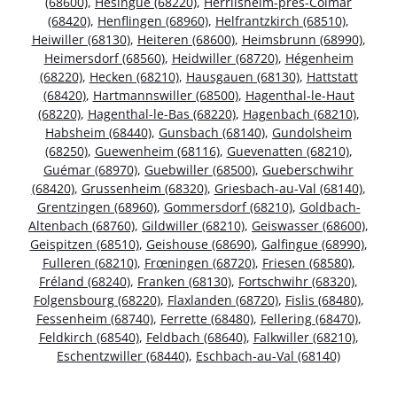
(68600)
,
Hésingue (68220)
,
Herrlisheim-près-Colmar
(68420)
,
Henflingen (68960)
,
Helfrantzkirch (68510)
,
Heiwiller (68130)
,
Heiteren (68600)
,
Heimsbrunn (68990)
,
Heimersdorf (68560)
,
Heidwiller (68720)
,
Hégenheim
(68220)
,
Hecken (68210)
,
Hausgauen (68130)
,
Hattstatt
(68420)
,
Hartmannswiller (68500)
,
Hagenthal-le-Haut
(68220)
,
Hagenthal-le-Bas (68220)
,
Hagenbach (68210)
,
Habsheim (68440)
,
Gunsbach (68140)
,
Gundolsheim
(68250)
,
Guewenheim (68116)
,
Guevenatten (68210)
,
Guémar (68970)
,
Guebwiller (68500)
,
Gueberschwihr
(68420)
,
Grussenheim (68320)
,
Griesbach-au-Val (68140)
,
Grentzingen (68960)
,
Gommersdorf (68210)
,
Goldbach-
Altenbach (68760)
,
Gildwiller (68210)
,
Geiswasser (68600)
,
Geispitzen (68510)
,
Geishouse (68690)
,
Galfingue (68990)
,
Fulleren (68210)
,
Frœningen (68720)
,
Friesen (68580)
,
Fréland (68240)
,
Franken (68130)
,
Fortschwihr (68320)
,
Folgensbourg (68220)
,
Flaxlanden (68720)
,
Fislis (68480)
,
Fessenheim (68740)
,
Ferrette (68480)
,
Fellering (68470)
,
Feldkirch (68540)
,
Feldbach (68640)
,
Falkwiller (68210)
,
Eschentzwiller (68440)
,
Eschbach-au-Val (68140)