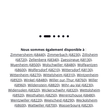
Nous sommes également disponible à
:
Zimmersheim (68440)
,
Zimmerbach (68230)
,
Zillisheim
(68720)
,
Zellenberg (68340)
,
Zaessingue (68130)
,
Wuenheim (68500)
,
Wolschwiller (68480)
,
Wolfgantzen
(68600)
,
Wolfersdorf (68210)
,
Wittersdorf (68130)
,
Wittenheim (68270)
,
Wittelsheim (68310)
,
Wintzenheim
(68920)
,
Winkel (68480)
,
Willer-sur-Thur (68760)
,
Willer
(68960)
,
Wildenstein (68820)
,
Wihr-au-Val (68230)
,
Widensolen (68320)
,
Wickerschwihr (68320)
,
Wettolsheim
(68920)
,
Westhalten (68250)
,
Werentzhouse (68480)
,
Wentzwiller (68220)
,
Wegscheid (68290)
,
Weckolsheim
(68600)
,
Wattwiller (68700)
,
Wasserbourg (68230)
,