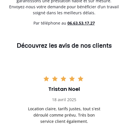
garantissons une prestation fiable et sur mesure.
Envoyez-nous votre demande pour bénéficier d’un travail
soigné dans les meilleurs délais.
Par téléphone au
06.63.53.17.27
Découvrez les avis de nos clients
Tristan Noel
18 avril 2025
 de
Location claire, tarifs justes, tout s’est
Se
t
déroulé comme prévu. Très bon
pile
service client également.