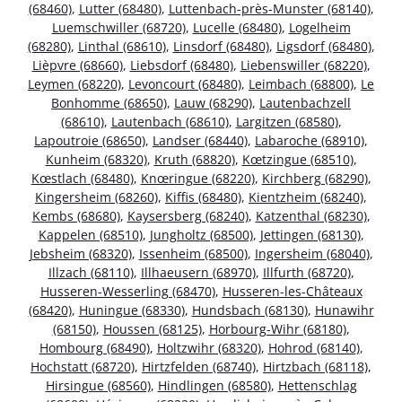
(68460)
,
Lutter (68480)
,
Luttenbach-près-Munster (68140)
,
Luemschwiller (68720)
,
Lucelle (68480)
,
Logelheim
(68280)
,
Linthal (68610)
,
Linsdorf (68480)
,
Ligsdorf (68480)
,
Lièpvre (68660)
,
Liebsdorf (68480)
,
Liebenswiller (68220)
,
Leymen (68220)
,
Levoncourt (68480)
,
Leimbach (68800)
,
Le
Bonhomme (68650)
,
Lauw (68290)
,
Lautenbachzell
(68610)
,
Lautenbach (68610)
,
Largitzen (68580)
,
Lapoutroie (68650)
,
Landser (68440)
,
Labaroche (68910)
,
Kunheim (68320)
,
Kruth (68820)
,
Kœtzingue (68510)
,
Kœstlach (68480)
,
Knœringue (68220)
,
Kirchberg (68290)
,
Kingersheim (68260)
,
Kiffis (68480)
,
Kientzheim (68240)
,
Kembs (68680)
,
Kaysersberg (68240)
,
Katzenthal (68230)
,
Kappelen (68510)
,
Jungholtz (68500)
,
Jettingen (68130)
,
Jebsheim (68320)
,
Issenheim (68500)
,
Ingersheim (68040)
,
Illzach (68110)
,
Illhaeusern (68970)
,
Illfurth (68720)
,
Husseren-Wesserling (68470)
,
Husseren-les-Châteaux
(68420)
,
Huningue (68330)
,
Hundsbach (68130)
,
Hunawihr
(68150)
,
Houssen (68125)
,
Horbourg-Wihr (68180)
,
Hombourg (68490)
,
Holtzwihr (68320)
,
Hohrod (68140)
,
Hochstatt (68720)
,
Hirtzfelden (68740)
,
Hirtzbach (68118)
,
Hirsingue (68560)
,
Hindlingen (68580)
,
Hettenschlag