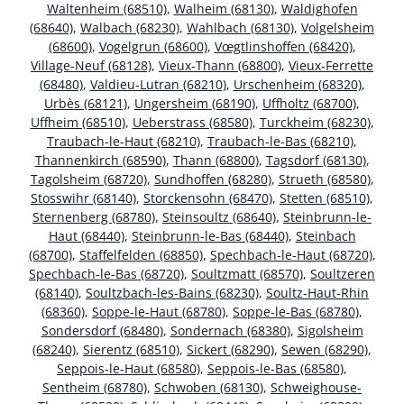
Waltenheim (68510)
,
Walheim (68130)
,
Waldighofen
(68640)
,
Walbach (68230)
,
Wahlbach (68130)
,
Volgelsheim
(68600)
,
Vogelgrun (68600)
,
Vœgtlinshoffen (68420)
,
Village-Neuf (68128)
,
Vieux-Thann (68800)
,
Vieux-Ferrette
(68480)
,
Valdieu-Lutran (68210)
,
Urschenheim (68320)
,
Urbès (68121)
,
Ungersheim (68190)
,
Uffholtz (68700)
,
Uffheim (68510)
,
Ueberstrass (68580)
,
Turckheim (68230)
,
Traubach-le-Haut (68210)
,
Traubach-le-Bas (68210)
,
Thannenkirch (68590)
,
Thann (68800)
,
Tagsdorf (68130)
,
Tagolsheim (68720)
,
Sundhoffen (68280)
,
Strueth (68580)
,
Stosswihr (68140)
,
Storckensohn (68470)
,
Stetten (68510)
,
Sternenberg (68780)
,
Steinsoultz (68640)
,
Steinbrunn-le-
Haut (68440)
,
Steinbrunn-le-Bas (68440)
,
Steinbach
(68700)
,
Staffelfelden (68850)
,
Spechbach-le-Haut (68720)
,
Spechbach-le-Bas (68720)
,
Soultzmatt (68570)
,
Soultzeren
(68140)
,
Soultzbach-les-Bains (68230)
,
Soultz-Haut-Rhin
(68360)
,
Soppe-le-Haut (68780)
,
Soppe-le-Bas (68780)
,
Sondersdorf (68480)
,
Sondernach (68380)
,
Sigolsheim
(68240)
,
Sierentz (68510)
,
Sickert (68290)
,
Sewen (68290)
,
Seppois-le-Haut (68580)
,
Seppois-le-Bas (68580)
,
Sentheim (68780)
,
Schwoben (68130)
,
Schweighouse-