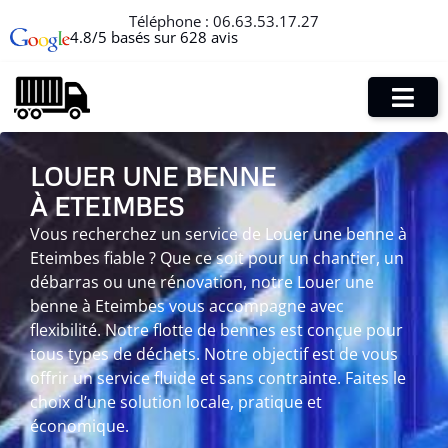
Téléphone :
06.63.53.17.27
4.8/5 basés sur 628 avis
LOUER UNE BENNE
À ETEIMBES
Vous recherchez un service de Louer une benne à
Eteimbes fiable ? Que ce soit pour un chantier, un
débarras ou une rénovation, notre Louer une
benne à Eteimbes vous accompagne avec
flexibilité. Notre flotte de bennes est conçue pour
tous types de déchets. Notre objectif est de vous
offrir un service fluide et sans contrainte. Faites le
choix d’une solution locale, pratique et
économique.