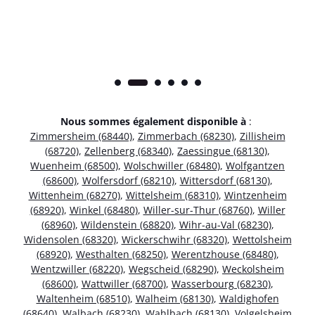
Nous sommes également disponible à
:
Zimmersheim (68440)
,
Zimmerbach (68230)
,
Zillisheim
(68720)
,
Zellenberg (68340)
,
Zaessingue (68130)
,
Wuenheim (68500)
,
Wolschwiller (68480)
,
Wolfgantzen
(68600)
,
Wolfersdorf (68210)
,
Wittersdorf (68130)
,
Wittenheim (68270)
,
Wittelsheim (68310)
,
Wintzenheim
(68920)
,
Winkel (68480)
,
Willer-sur-Thur (68760)
,
Willer
(68960)
,
Wildenstein (68820)
,
Wihr-au-Val (68230)
,
Widensolen (68320)
,
Wickerschwihr (68320)
,
Wettolsheim
(68920)
,
Westhalten (68250)
,
Werentzhouse (68480)
,
Wentzwiller (68220)
,
Wegscheid (68290)
,
Weckolsheim
(68600)
,
Wattwiller (68700)
,
Wasserbourg (68230)
,
Waltenheim (68510)
,
Walheim (68130)
,
Waldighofen
(68640)
,
Walbach (68230)
,
Wahlbach (68130)
,
Volgelsheim