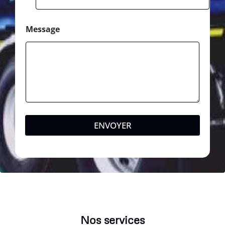
t
a
l
Message
ENVOYER
Nos services