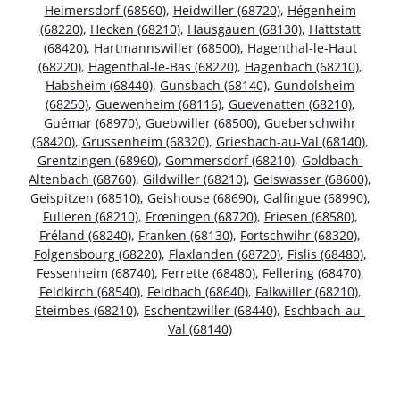
Heimersdorf (68560)
,
Heidwiller (68720)
,
Hégenheim
(68220)
,
Hecken (68210)
,
Hausgauen (68130)
,
Hattstatt
(68420)
,
Hartmannswiller (68500)
,
Hagenthal-le-Haut
(68220)
,
Hagenthal-le-Bas (68220)
,
Hagenbach (68210)
,
Habsheim (68440)
,
Gunsbach (68140)
,
Gundolsheim
(68250)
,
Guewenheim (68116)
,
Guevenatten (68210)
,
Guémar (68970)
,
Guebwiller (68500)
,
Gueberschwihr
(68420)
,
Grussenheim (68320)
,
Griesbach-au-Val (68140)
,
Grentzingen (68960)
,
Gommersdorf (68210)
,
Goldbach-
Altenbach (68760)
,
Gildwiller (68210)
,
Geiswasser (68600)
,
Geispitzen (68510)
,
Geishouse (68690)
,
Galfingue (68990)
,
Fulleren (68210)
,
Frœningen (68720)
,
Friesen (68580)
,
Fréland (68240)
,
Franken (68130)
,
Fortschwihr (68320)
,
Folgensbourg (68220)
,
Flaxlanden (68720)
,
Fislis (68480)
,
Fessenheim (68740)
,
Ferrette (68480)
,
Fellering (68470)
,
Feldkirch (68540)
,
Feldbach (68640)
,
Falkwiller (68210)
,
Eteimbes (68210)
,
Eschentzwiller (68440)
,
Eschbach-au-
Val (68140)