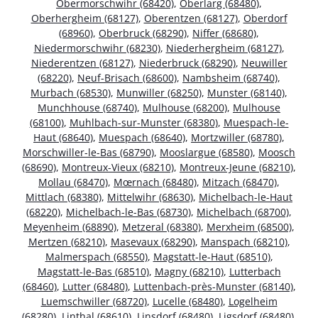
Obermorschwihr (68420)
,
Oberlarg (68480)
,
Oberhergheim (68127)
,
Oberentzen (68127)
,
Oberdorf
(68960)
,
Oberbruck (68290)
,
Niffer (68680)
,
Niedermorschwihr (68230)
,
Niederhergheim (68127)
,
Niederentzen (68127)
,
Niederbruck (68290)
,
Neuwiller
(68220)
,
Neuf-Brisach (68600)
,
Nambsheim (68740)
,
Murbach (68530)
,
Munwiller (68250)
,
Munster (68140)
,
Munchhouse (68740)
,
Mulhouse (68200)
,
Mulhouse
(68100)
,
Muhlbach-sur-Munster (68380)
,
Muespach-le-
Haut (68640)
,
Muespach (68640)
,
Mortzwiller (68780)
,
Morschwiller-le-Bas (68790)
,
Mooslargue (68580)
,
Moosch
(68690)
,
Montreux-Vieux (68210)
,
Montreux-Jeune (68210)
,
Mollau (68470)
,
Mœrnach (68480)
,
Mitzach (68470)
,
Mittlach (68380)
,
Mittelwihr (68630)
,
Michelbach-le-Haut
(68220)
,
Michelbach-le-Bas (68730)
,
Michelbach (68700)
,
Meyenheim (68890)
,
Metzeral (68380)
,
Merxheim (68500)
,
Mertzen (68210)
,
Masevaux (68290)
,
Manspach (68210)
,
Malmerspach (68550)
,
Magstatt-le-Haut (68510)
,
Magstatt-le-Bas (68510)
,
Magny (68210)
,
Lutterbach
(68460)
,
Lutter (68480)
,
Luttenbach-près-Munster (68140)
,
Luemschwiller (68720)
,
Lucelle (68480)
,
Logelheim
(68280)
,
Linthal (68610)
,
Linsdorf (68480)
,
Ligsdorf (68480)
,