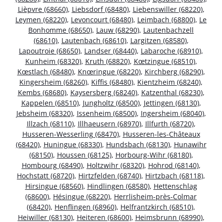
Lièpvre (68660)
,
Liebsdorf (68480)
,
Liebenswiller (68220)
,
Leymen (68220)
,
Levoncourt (68480)
,
Leimbach (68800)
,
Le
Bonhomme (68650)
,
Lauw (68290)
,
Lautenbachzell
(68610)
,
Lautenbach (68610)
,
Largitzen (68580)
,
Lapoutroie (68650)
,
Landser (68440)
,
Labaroche (68910)
,
Kunheim (68320)
,
Kruth (68820)
,
Kœtzingue (68510)
,
Kœstlach (68480)
,
Knœringue (68220)
,
Kirchberg (68290)
,
Kingersheim (68260)
,
Kiffis (68480)
,
Kientzheim (68240)
,
Kembs (68680)
,
Kaysersberg (68240)
,
Katzenthal (68230)
,
Kappelen (68510)
,
Jungholtz (68500)
,
Jettingen (68130)
,
Jebsheim (68320)
,
Issenheim (68500)
,
Ingersheim (68040)
,
Illzach (68110)
,
Illhaeusern (68970)
,
Illfurth (68720)
,
Husseren-Wesserling (68470)
,
Husseren-les-Châteaux
(68420)
,
Huningue (68330)
,
Hundsbach (68130)
,
Hunawihr
(68150)
,
Houssen (68125)
,
Horbourg-Wihr (68180)
,
Hombourg (68490)
,
Holtzwihr (68320)
,
Hohrod (68140)
,
Hochstatt (68720)
,
Hirtzfelden (68740)
,
Hirtzbach (68118)
,
Hirsingue (68560)
,
Hindlingen (68580)
,
Hettenschlag
(68600)
,
Hésingue (68220)
,
Herrlisheim-près-Colmar
(68420)
,
Henflingen (68960)
,
Helfrantzkirch (68510)
,
Heiwiller (68130)
,
Heiteren (68600)
,
Heimsbrunn (68990)
,