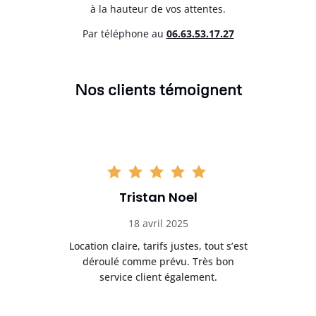
à la hauteur de vos attentes.
Par téléphone au
06.63.53.17.27
Nos clients témoignent
Tristan Noel
18 avril 2025
 de
Location claire, tarifs justes, tout s’est
Se
t
déroulé comme prévu. Très bon
pile
service client également.