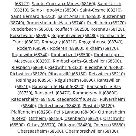
(68127)
,
Sainte-Croix-aux-Mines (68160)
,
Saint-Ulrich
(68210)
,
Saint-Hippolyte (68590)
,
Saint-Cosme (68210)
,
Saint-Bernard (68720)
,
Saint-Amarin (68550)
,
Rustenhart
(68740)
,
Rumersheim-le-Haut (68740)
,
Ruelisheim (68270)
,
Ruederbach (68560)
,
Rouffach (68250)
,
Rosenau (68128)
,
Rorschwihr (68590)
,
Roppentzwiller (68480)
,
Rombach-le-
Franc (68660)
,
Romagny (68210)
,
Roggenhouse (68740)
,
Rodern (68590)
,
Roderen (68800)
,
Rixheim (68170)
,
Riquewihr (68340)
,
Rimbachzell (68500)
,
Rimbach-près-
Masevaux (68290)
,
Rimbach-près-Guebwiller (68500)
,
Riespach (68640)
,
Riedwihr (68320)
,
Riedisheim (68400)
,
Richwiller (68120)
,
Ribeauvillé (68150)
,
Retzwiller (68210)
,
Reiningue (68950)
,
Réguisheim (68890)
,
Rantzwiller
(68510)
,
Ranspach-le-Haut (68220)
,
Ranspach-le-Bas
(68730)
,
Ranspach (68470)
,
Rammersmatt (68800)
,
Raedersheim (68190)
,
Raedersdorf (68480)
,
Pulversheim
(68840)
,
Pfetterhouse (68480)
,
Pfastatt (68120)
,
Pfaffenheim (68250)
,
Petit-Landau (68490)
,
Ottmarsheim
(68490)
,
Ostheim (68150)
,
Osenbach (68570)
,
Orschwihr
(68500)
,
Orbey (68370)
,
Oltingue (68480)
,
Oderen (68830)
,
Obersaasheim (68600)
,
Obermorschwiller (68130)
,