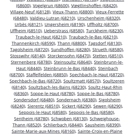
(68600)
,
Vogelgrun (68600)
,
Vœgtlinshoffen (68420)
,
Village-Neuf (68128)
,
Vieux-Thann (68800)
,
Vieux-Ferrette
(68480)
,
Valdieu-Lutran (68210)
,
Urschenheim (68320)
,
Urbès (68121)
,
Ungersheim (68190)
,
Uffholtz (68700)
,
Uffheim (68510)
,
Ueberstrass (68580)
,
Turckheim (68230)
,
Traubach-le-Haut (68210)
,
Traubach-le-Bas (68210)
,
Thannenkirch (68590)
,
Thann (68800)
,
Tagsdorf (68130)
,
Tagolsheim (68720)
,
Sundhoffen (68280)
,
Strueth (68580)
,
Stosswihr (68140)
,
Storckensohn (68470)
,
Stetten (68510)
,
Sternenberg (68780)
,
Steinsoultz (68640)
,
Steinbrunn-le-
Haut (68440)
,
Steinbrunn-le-Bas (68440)
,
Steinbach
(68700)
,
Staffelfelden (68850)
,
Spechbach-le-Haut (68720)
,
Spechbach-le-Bas (68720)
,
Soultzmatt (68570)
,
Soultzeren
(68140)
,
Soultzbach-les-Bains (68230)
,
Soultz-Haut-Rhin
(68360)
,
Soppe-le-Haut (68780)
,
Soppe-le-Bas (68780)
,
Sondersdorf (68480)
,
Sondernach (68380)
,
Sigolsheim
(68240)
,
Sierentz (68510)
,
Sickert (68290)
,
Sewen (68290)
,
Seppois-le-Haut (68580)
,
Seppois-le-Bas (68580)
,
Sentheim (68780)
,
Schwoben (68130)
,
Schweighouse-
Thann (68520)
,
Schlierbach (68440)
,
Sausheim (68390)
,
Sainte-Marie-aux-Mines (68160)
,
Sainte-Croix-en-Plaine