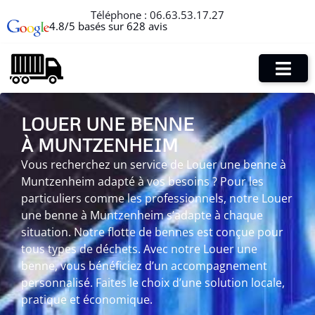
Téléphone :
06.63.53.17.27
4.8/5 basés sur 628 avis
LOUER UNE BENNE
À MUNTZENHEIM
Vous recherchez un service de Louer une benne à
Muntzenheim adapté à vos besoins ? Pour les
particuliers comme les professionnels, notre Louer
une benne à Muntzenheim s’adapte à chaque
situation. Notre flotte de bennes est conçue pour
tous types de déchets. Avec notre Louer une
benne, vous bénéficiez d’un accompagnement
personnalisé. Faites le choix d’une solution locale,
pratique et économique.