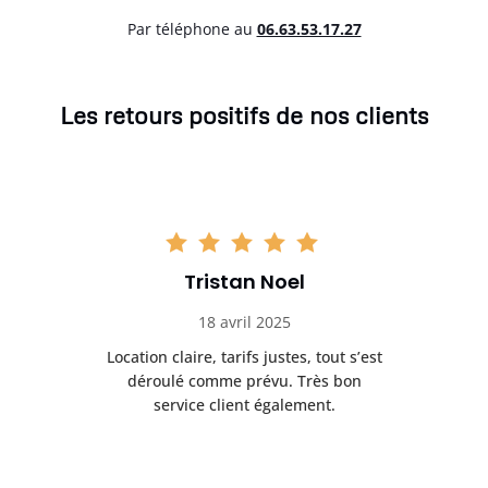
Par téléphone au
06.63.53.17.27
Les retours positifs de nos clients
Tristan Noel
18 avril 2025
 de
Location claire, tarifs justes, tout s’est
Se
t
déroulé comme prévu. Très bon
pile
service client également.