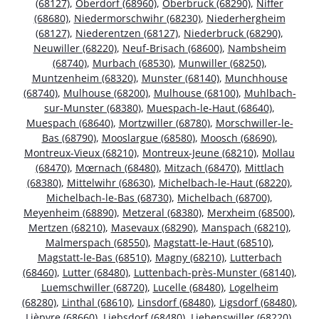
(68127)
,
Oberdorf (68960)
,
Oberbruck (68290)
,
Niffer
(68680)
,
Niedermorschwihr (68230)
,
Niederhergheim
(68127)
,
Niederentzen (68127)
,
Niederbruck (68290)
,
Neuwiller (68220)
,
Neuf-Brisach (68600)
,
Nambsheim
(68740)
,
Murbach (68530)
,
Munwiller (68250)
,
Muntzenheim (68320)
,
Munster (68140)
,
Munchhouse
(68740)
,
Mulhouse (68200)
,
Mulhouse (68100)
,
Muhlbach-
sur-Munster (68380)
,
Muespach-le-Haut (68640)
,
Muespach (68640)
,
Mortzwiller (68780)
,
Morschwiller-le-
Bas (68790)
,
Mooslargue (68580)
,
Moosch (68690)
,
Montreux-Vieux (68210)
,
Montreux-Jeune (68210)
,
Mollau
(68470)
,
Mœrnach (68480)
,
Mitzach (68470)
,
Mittlach
(68380)
,
Mittelwihr (68630)
,
Michelbach-le-Haut (68220)
,
Michelbach-le-Bas (68730)
,
Michelbach (68700)
,
Meyenheim (68890)
,
Metzeral (68380)
,
Merxheim (68500)
,
Mertzen (68210)
,
Masevaux (68290)
,
Manspach (68210)
,
Malmerspach (68550)
,
Magstatt-le-Haut (68510)
,
Magstatt-le-Bas (68510)
,
Magny (68210)
,
Lutterbach
(68460)
,
Lutter (68480)
,
Luttenbach-près-Munster (68140)
,
Luemschwiller (68720)
,
Lucelle (68480)
,
Logelheim
(68280)
,
Linthal (68610)
,
Linsdorf (68480)
,
Ligsdorf (68480)
,
Lièpvre (68660)
,
Liebsdorf (68480)
,
Liebenswiller (68220)
,