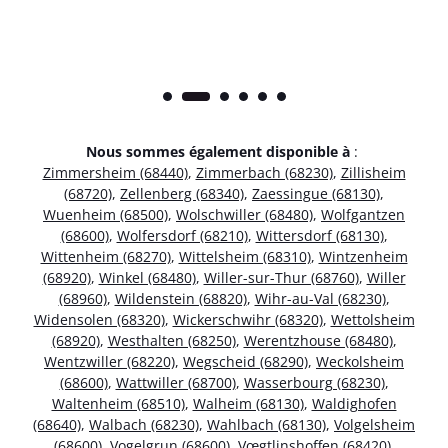
Nous sommes également disponible à
:
Zimmersheim (68440)
,
Zimmerbach (68230)
,
Zillisheim
(68720)
,
Zellenberg (68340)
,
Zaessingue (68130)
,
Wuenheim (68500)
,
Wolschwiller (68480)
,
Wolfgantzen
(68600)
,
Wolfersdorf (68210)
,
Wittersdorf (68130)
,
Wittenheim (68270)
,
Wittelsheim (68310)
,
Wintzenheim
(68920)
,
Winkel (68480)
,
Willer-sur-Thur (68760)
,
Willer
(68960)
,
Wildenstein (68820)
,
Wihr-au-Val (68230)
,
Widensolen (68320)
,
Wickerschwihr (68320)
,
Wettolsheim
(68920)
,
Westhalten (68250)
,
Werentzhouse (68480)
,
Wentzwiller (68220)
,
Wegscheid (68290)
,
Weckolsheim
(68600)
,
Wattwiller (68700)
,
Wasserbourg (68230)
,
Waltenheim (68510)
,
Walheim (68130)
,
Waldighofen
(68640)
,
Walbach (68230)
,
Wahlbach (68130)
,
Volgelsheim
(68600)
,
Vogelgrun (68600)
,
Vœgtlinshoffen (68420)
,