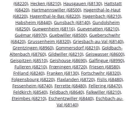
(68220)
,
Hecken (68210)
,
Hausgauen (68130)
,
Hattstatt
(68420)
,
Hartmannswiller (68500)
,
Hagenthal-le-Haut
(68220)
,
Hagenthal-le-Bas (68220)
,
Hagenbach (68210)
,
Habsheim (68440)
,
Gunsbach (68140)
,
Gundolsheim
(68250)
,
Guewenheim (68116)
,
Guevenatten (68210)
,
Guémar (68970)
,
Guebwiller (68500)
,
Gueberschwihr
(68420)
,
Grussenheim (68320)
,
Griesbach-au-Val (68140)
,
Grentzingen (68960)
,
Gommersdorf (68210)
,
Goldbach-
Altenbach (68760)
,
Gildwiller (68210)
,
Geiswasser (68600)
,
Geispitzen (68510)
,
Geishouse (68690)
,
Galfingue (68990)
,
Fulleren (68210)
,
Frœningen (68720)
,
Friesen (68580)
,
Fréland (68240)
,
Franken (68130)
,
Fortschwihr (68320)
,
Folgensbourg (68220)
,
Flaxlanden (68720)
,
Fislis (68480)
,
Fessenheim (68740)
,
Ferrette (68480)
,
Fellering (68470)
,
Feldkirch (68540)
,
Feldbach (68640)
,
Falkwiller (68210)
,
Eteimbes (68210)
,
Eschentzwiller (68440)
,
Eschbach-au-
Val (68140)