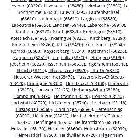
Leymen (68220)
,
Levoncourt (68480)
,
Leimbach (68800)
,
Le
Bonhomme (68650)
,
Lauw (68290)
,
Lautenbachzell
(68610)
,
Lautenbach (68610)
,
Largitzen (68580)
,
Lapoutroie (68650)
,
Landser (68440)
,
Labaroche (68910)
,
Kunheim (68320)
,
Kruth (68820)
,
Kœtzingue (68510)
,
Kœstlach (68480)
,
Knœringue (68220)
,
Kirchberg (68290)
,
Kingersheim (68260)
,
Kiffis (68480)
,
Kientzheim (68240)
,
Kembs (68680)
,
Kaysersberg (68240)
,
Katzenthal (68230)
,
Kappelen (68510)
,
Jungholtz (68500)
,
Jettingen (68130)
,
Jebsheim (68320)
,
Issenheim (68500)
,
Ingersheim (68040)
,
Illzach (68110)
,
Illhaeusern (68970)
,
Illfurth (68720)
,
Husseren-Wesserling (68470)
,
Husseren-les-Châteaux
(68420)
,
Huningue (68330)
,
Hundsbach (68130)
,
Hunawihr
(68150)
,
Houssen (68125)
,
Horbourg-Wihr (68180)
,
Hombourg (68490)
,
Holtzwihr (68320)
,
Hohrod (68140)
,
Hochstatt (68720)
,
Hirtzfelden (68740)
,
Hirtzbach (68118)
,
Hirsingue (68560)
,
Hindlingen (68580)
,
Hettenschlag
(68600)
,
Hésingue (68220)
,
Herrlisheim-près-Colmar
(68420)
,
Henflingen (68960)
,
Helfrantzkirch (68510)
,
Heiwiller (68130)
,
Heiteren (68600)
,
Heimsbrunn (68990)
,
Heimersdorf (68560)
,
Heidwiller (68720)
,
Hégenheim