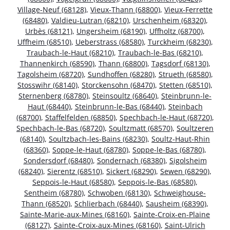
Village-Neuf (68128)
,
Vieux-Thann (68800)
,
Vieux-Ferrette
(68480)
,
Valdieu-Lutran (68210)
,
Urschenheim (68320)
,
Urbès (68121)
,
Ungersheim (68190)
,
Uffholtz (68700)
,
Uffheim (68510)
,
Ueberstrass (68580)
,
Turckheim (68230)
,
Traubach-le-Haut (68210)
,
Traubach-le-Bas (68210)
,
Thannenkirch (68590)
,
Thann (68800)
,
Tagsdorf (68130)
,
Tagolsheim (68720)
,
Sundhoffen (68280)
,
Strueth (68580)
,
Stosswihr (68140)
,
Storckensohn (68470)
,
Stetten (68510)
,
Sternenberg (68780)
,
Steinsoultz (68640)
,
Steinbrunn-le-
Haut (68440)
,
Steinbrunn-le-Bas (68440)
,
Steinbach
(68700)
,
Staffelfelden (68850)
,
Spechbach-le-Haut (68720)
,
Spechbach-le-Bas (68720)
,
Soultzmatt (68570)
,
Soultzeren
(68140)
,
Soultzbach-les-Bains (68230)
,
Soultz-Haut-Rhin
(68360)
,
Soppe-le-Haut (68780)
,
Soppe-le-Bas (68780)
,
Sondersdorf (68480)
,
Sondernach (68380)
,
Sigolsheim
(68240)
,
Sierentz (68510)
,
Sickert (68290)
,
Sewen (68290)
,
Seppois-le-Haut (68580)
,
Seppois-le-Bas (68580)
,
Sentheim (68780)
,
Schwoben (68130)
,
Schweighouse-
Thann (68520)
,
Schlierbach (68440)
,
Sausheim (68390)
,
Sainte-Marie-aux-Mines (68160)
,
Sainte-Croix-en-Plaine
(68127)
,
Sainte-Croix-aux-Mines (68160)
,
Saint-Ulrich