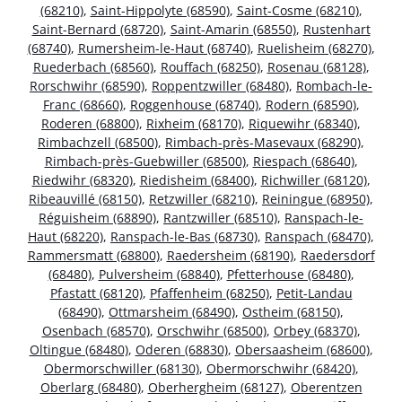
(68210)
,
Saint-Hippolyte (68590)
,
Saint-Cosme (68210)
,
Saint-Bernard (68720)
,
Saint-Amarin (68550)
,
Rustenhart
(68740)
,
Rumersheim-le-Haut (68740)
,
Ruelisheim (68270)
,
Ruederbach (68560)
,
Rouffach (68250)
,
Rosenau (68128)
,
Rorschwihr (68590)
,
Roppentzwiller (68480)
,
Rombach-le-
Franc (68660)
,
Roggenhouse (68740)
,
Rodern (68590)
,
Roderen (68800)
,
Rixheim (68170)
,
Riquewihr (68340)
,
Rimbachzell (68500)
,
Rimbach-près-Masevaux (68290)
,
Rimbach-près-Guebwiller (68500)
,
Riespach (68640)
,
Riedwihr (68320)
,
Riedisheim (68400)
,
Richwiller (68120)
,
Ribeauvillé (68150)
,
Retzwiller (68210)
,
Reiningue (68950)
,
Réguisheim (68890)
,
Rantzwiller (68510)
,
Ranspach-le-
Haut (68220)
,
Ranspach-le-Bas (68730)
,
Ranspach (68470)
,
Rammersmatt (68800)
,
Raedersheim (68190)
,
Raedersdorf
(68480)
,
Pulversheim (68840)
,
Pfetterhouse (68480)
,
Pfastatt (68120)
,
Pfaffenheim (68250)
,
Petit-Landau
(68490)
,
Ottmarsheim (68490)
,
Ostheim (68150)
,
Osenbach (68570)
,
Orschwihr (68500)
,
Orbey (68370)
,
Oltingue (68480)
,
Oderen (68830)
,
Obersaasheim (68600)
,
Obermorschwiller (68130)
,
Obermorschwihr (68420)
,
Oberlarg (68480)
,
Oberhergheim (68127)
,
Oberentzen