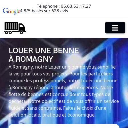
Téléphone :
06.63.53.17.27
4.8/5 basés sur 628 avis
LOUER UNE BENNE
À ROMAGNY
À Romagny, notre Louer une benne vous simplifie
la vie pour tous vos projets. Pour les particuliers
comme les professionnels, notre Louer une benne
à Romagny répond à toutes les exigences. Notre
flotte de bennes est conçue pour tous types de
déchets. Notre objectif est de vous offrir un service
fluide et sans contrainte. Faites le choix d’une
solution locale, pratique et économique.