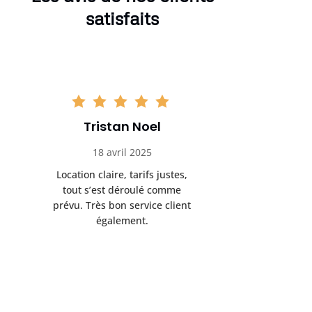
satisfaits
Tristan Noel
Chlo
18 avril 2025
30 
Location claire, tarifs justes,
Service au
tout s’est déroulé comme
été livrée p
prévu. Très bon service client
retrait s’e
également.
l’a