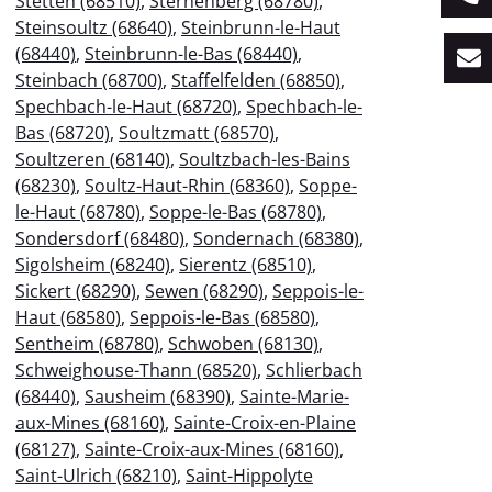
Stetten (68510)
,
Sternenberg (68780)
,
Steinsoultz (68640)
,
Steinbrunn-le-Haut
(68440)
,
Steinbrunn-le-Bas (68440)
,
Steinbach (68700)
,
Staffelfelden (68850)
,
Spechbach-le-Haut (68720)
,
Spechbach-le-
Bas (68720)
,
Soultzmatt (68570)
,
Soultzeren (68140)
,
Soultzbach-les-Bains
(68230)
,
Soultz-Haut-Rhin (68360)
,
Soppe-
le-Haut (68780)
,
Soppe-le-Bas (68780)
,
Sondersdorf (68480)
,
Sondernach (68380)
,
Sigolsheim (68240)
,
Sierentz (68510)
,
Sickert (68290)
,
Sewen (68290)
,
Seppois-le-
Haut (68580)
,
Seppois-le-Bas (68580)
,
Sentheim (68780)
,
Schwoben (68130)
,
Schweighouse-Thann (68520)
,
Schlierbach
(68440)
,
Sausheim (68390)
,
Sainte-Marie-
aux-Mines (68160)
,
Sainte-Croix-en-Plaine
(68127)
,
Sainte-Croix-aux-Mines (68160)
,
Saint-Ulrich (68210)
,
Saint-Hippolyte