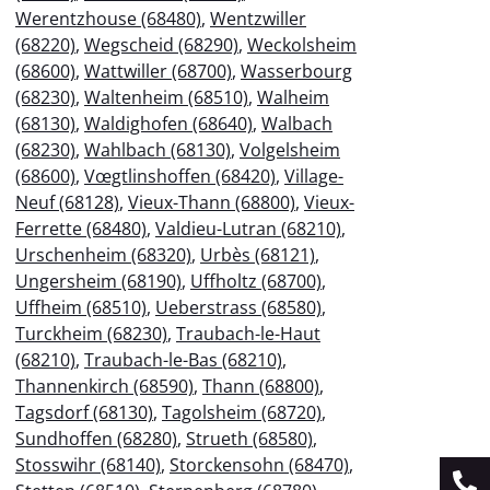
Werentzhouse (68480)
,
Wentzwiller
(68220)
,
Wegscheid (68290)
,
Weckolsheim
(68600)
,
Wattwiller (68700)
,
Wasserbourg
(68230)
,
Waltenheim (68510)
,
Walheim
(68130)
,
Waldighofen (68640)
,
Walbach
(68230)
,
Wahlbach (68130)
,
Volgelsheim
(68600)
,
Vœgtlinshoffen (68420)
,
Village-
Neuf (68128)
,
Vieux-Thann (68800)
,
Vieux-
Ferrette (68480)
,
Valdieu-Lutran (68210)
,
Urschenheim (68320)
,
Urbès (68121)
,
Ungersheim (68190)
,
Uffholtz (68700)
,
Uffheim (68510)
,
Ueberstrass (68580)
,
Turckheim (68230)
,
Traubach-le-Haut
(68210)
,
Traubach-le-Bas (68210)
,
Thannenkirch (68590)
,
Thann (68800)
,
Tagsdorf (68130)
,
Tagolsheim (68720)
,
Sundhoffen (68280)
,
Strueth (68580)
,
Stosswihr (68140)
,
Storckensohn (68470)
,