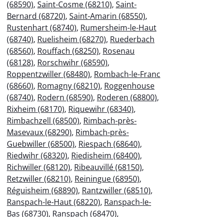
(68590)
,
Saint-Cosme (68210)
,
Saint-
Bernard (68720)
,
Saint-Amarin (68550)
,
Rustenhart (68740)
,
Rumersheim-le-Haut
(68740)
,
Ruelisheim (68270)
,
Ruederbach
(68560)
,
Rouffach (68250)
,
Rosenau
(68128)
,
Rorschwihr (68590)
,
Roppentzwiller (68480)
,
Rombach-le-Franc
(68660)
,
Romagny (68210)
,
Roggenhouse
(68740)
,
Rodern (68590)
,
Roderen (68800)
,
Rixheim (68170)
,
Riquewihr (68340)
,
Rimbachzell (68500)
,
Rimbach-près-
Masevaux (68290)
,
Rimbach-près-
Guebwiller (68500)
,
Riespach (68640)
,
Riedwihr (68320)
,
Riedisheim (68400)
,
Richwiller (68120)
,
Ribeauvillé (68150)
,
Retzwiller (68210)
,
Reiningue (68950)
,
Réguisheim (68890)
,
Rantzwiller (68510)
,
Ranspach-le-Haut (68220)
,
Ranspach-le-
Bas (68730)
,
Ranspach (68470)
,