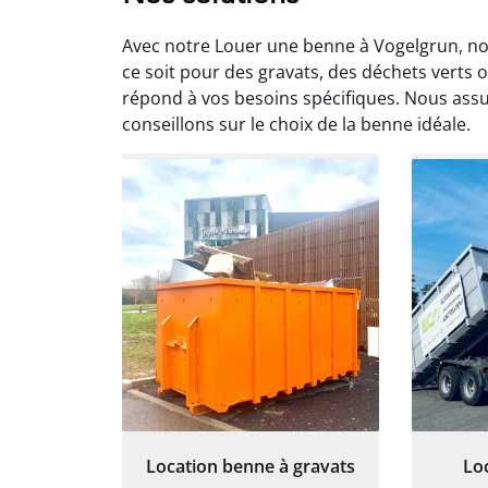
Avec notre Louer une benne à Vogelgrun, no
ce soit pour des gravats, des déchets vert
répond à vos besoins spécifiques. Nous assur
conseillons sur le choix de la benne idéale.
Au
Le serv
ja
except
travaill
et prof
notre j
prêt p
proj
Location benne à gravats
Lo