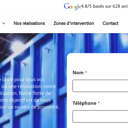
4.8/5 basés sur 628 avi
Nos réalisations
Zones d’intervention
Contact
Nom
*
 la vie pour tous vos
s ou une rénovation, notre
uation. Notre flotte de
re objectif est de vous
Téléphone
*
pour un service de proximité,