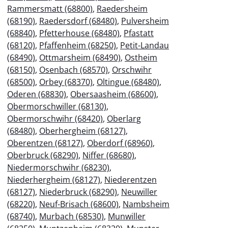
Rammersmatt (68800)
,
Raedersheim
(68190)
,
Raedersdorf (68480)
,
Pulversheim
(68840)
,
Pfetterhouse (68480)
,
Pfastatt
(68120)
,
Pfaffenheim (68250)
,
Petit-Landau
(68490)
,
Ottmarsheim (68490)
,
Ostheim
(68150)
,
Osenbach (68570)
,
Orschwihr
(68500)
,
Orbey (68370)
,
Oltingue (68480)
,
Oderen (68830)
,
Obersaasheim (68600)
,
Obermorschwiller (68130)
,
Obermorschwihr (68420)
,
Oberlarg
(68480)
,
Oberhergheim (68127)
,
Oberentzen (68127)
,
Oberdorf (68960)
,
Oberbruck (68290)
,
Niffer (68680)
,
Niedermorschwihr (68230)
,
Niederhergheim (68127)
,
Niederentzen
(68127)
,
Niederbruck (68290)
,
Neuwiller
(68220)
,
Neuf-Brisach (68600)
,
Nambsheim
(68740)
,
Murbach (68530)
,
Munwiller