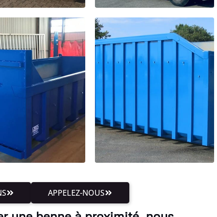
NS
APPELEZ-NOUS
er une benne à proximité, nous