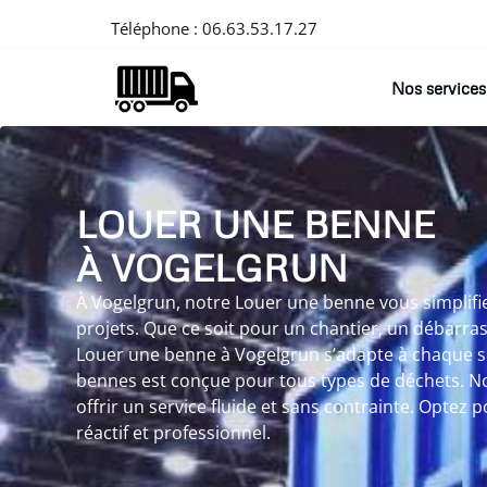
Téléphone :
06.63.53.17.27
Nos services
LOUER UNE BENNE
À VOGELGRUN
À Vogelgrun, notre Louer une benne vous simplifie
projets. Que ce soit pour un chantier, un débarra
Louer une benne à Vogelgrun s’adapte à chaque sit
bennes est conçue pour tous types de déchets. Not
offrir un service fluide et sans contrainte. Optez 
réactif et professionnel.