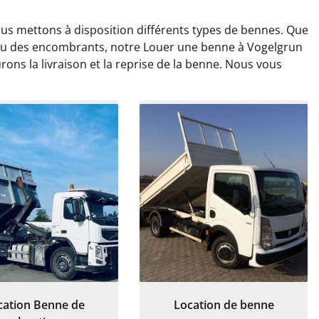
us mettons à disposition différents types de bennes. Que
s ou des encombrants, notre Louer une benne à Vogelgrun
ons la livraison et la reprise de la benne. Nous vous
rélie Bonnet
Elisa Barreau
21 juin 2024
6 avril 2025
ice de terrassement
Parfait pour évacuer les
rdin à Var était
gravats de mon chantier.
ionnel. L'équipe a
Service rapide et efficace. Je
é de manière efficace
recommande sans
essionnelle, laissant
hésitation.
ardin impeccable et
our notre nouveau
et d'aménagement
cation Benne de
Location de benne
paysager.