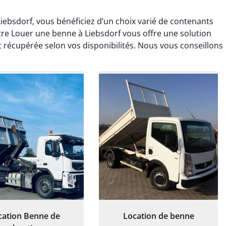
ebsdorf, vous bénéficiez d’un choix varié de contenants
tre Louer une benne à Liebsdorf vous offre une solution
et récupérée selon vos disponibilités. Nous vous conseillons
rélie Bonnet
Elisa Barreau
21 juin 2024
6 avril 2025
ice de terrassement
Parfait pour évacuer les
rdin à Var était
gravats de mon chantier.
ionnel. L'équipe a
Service rapide et efficace. Je
é de manière efficace
recommande sans
essionnelle, laissant
hésitation.
ardin impeccable et
our notre nouveau
et d'aménagement
cation Benne de
Location de benne
paysager.