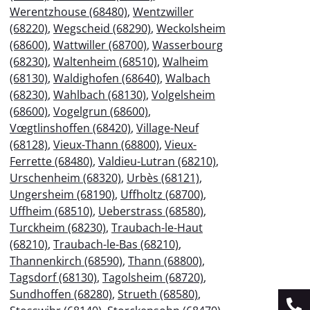
Werentzhouse (68480)
,
Wentzwiller
(68220)
,
Wegscheid (68290)
,
Weckolsheim
(68600)
,
Wattwiller (68700)
,
Wasserbourg
(68230)
,
Waltenheim (68510)
,
Walheim
(68130)
,
Waldighofen (68640)
,
Walbach
(68230)
,
Wahlbach (68130)
,
Volgelsheim
(68600)
,
Vogelgrun (68600)
,
Vœgtlinshoffen (68420)
,
Village-Neuf
(68128)
,
Vieux-Thann (68800)
,
Vieux-
Ferrette (68480)
,
Valdieu-Lutran (68210)
,
Urschenheim (68320)
,
Urbès (68121)
,
Ungersheim (68190)
,
Uffholtz (68700)
,
Uffheim (68510)
,
Ueberstrass (68580)
,
Turckheim (68230)
,
Traubach-le-Haut
(68210)
,
Traubach-le-Bas (68210)
,
Thannenkirch (68590)
,
Thann (68800)
,
Tagsdorf (68130)
,
Tagolsheim (68720)
,
Sundhoffen (68280)
,
Strueth (68580)
,