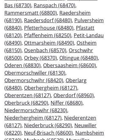
Bas (68730)
,
Ranspach (68470)
,
Rammersmatt (68800)
,
Raedersheim
(68190)
,
Raedersdorf (68480)
,
Pulversheim
(68840)
,
Pfetterhouse (68480)
,
Pfastatt
(68120)
,
Pfaffenheim (68250)
,
Petit-Landau
(68490)
,
Ottmarsheim (68490)
,
Ostheim
(68150)
,
Osenbach (68570)
,
Orschwihr
(68500)
,
Orbey (68370)
,
Oltingue (68480)
,
Oderen (68830)
,
Obersaasheim (68600)
,
Obermorschwiller (68130)
,
Obermorschwihr (68420)
,
Oberlarg
(68480)
,
Oberhergheim (68127)
,
Oberentzen (68127)
,
Oberdorf (68960)
,
Oberbruck (68290)
,
Niffer (68680)
,
Niedermorschwihr (68230)
,
Niederhergheim (68127)
,
Niederentzen
(68127)
,
Niederbruck (68290)
,
Neuwiller
(68220)
,
Neuf-Brisach (68600)
,
Nambsheim