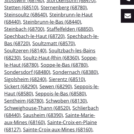
Stosswihr (68140)
,
Storckensohn (68470)
,
Stetten (68510)
,
Sternenberg (68780)
,
Steinsoultz (68640)
,
Steinbrunn-le-Haut
(68440)
,
Steinbrunn-le-Bas (68440)
,
Steinbach (68700)
,
Staffelfelden (68850)
,
Spechbach-le-Haut (68720)
,
Spechbach-le-
Bas (68720)
,
Soultzmatt (68570)
,
Soultzeren (68140)
,
Soultzbach-les-Bains
(68230)
,
Soultz-Haut-Rhin (68360)
,
Soppe-
le-Haut (68780)
,
Soppe-le-Bas (68780)
,
Sondersdorf (68480)
,
Sondernach (68380)
,
Sigolsheim (68240)
,
Sierentz (68510)
,
Sickert (68290)
,
Sewen (68290)
,
Seppois-le-
Haut (68580)
,
Seppois-le-Bas (68580)
,
Sentheim (68780)
,
Schwoben (68130)
,
Schweighouse-Thann (68520)
,
Schlierbach
(68440)
,
Sausheim (68390)
,
Sainte-Marie-
aux-Mines (68160)
,
Sainte-Croix-en-Plaine
(68127)
,
Sainte-Croix-aux-Mines (68160)
,