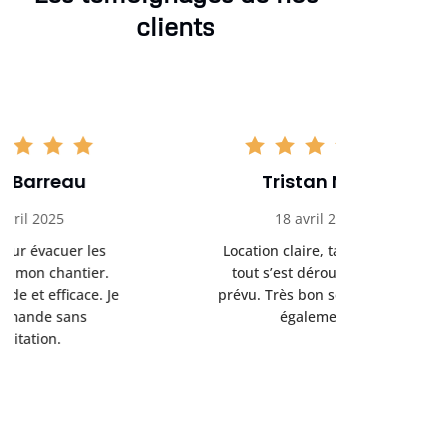
clients
Tristan Noel
Chlo
18 avril 2025
30 
Location claire, tarifs justes,
Service au
tout s’est déroulé comme
été livrée p
prévu. Très bon service client
retrait s’e
également.
l’a