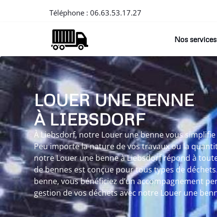
Téléphone :
06.63.53.17.27
Nos services
LOUER UNE BENNE
À LIEBSDORF
À Liebsdorf, notre Louer une benne vous simplifie 
Peu importe la nature de vos travaux ou la quanti
notre Louer une benne à Liebsdorf répond à toutes
de bennes est conçue pour tous types de déchets
benne, vous bénéficiez d’un accompagnement perso
gestion de vos déchets avec notre Louer une benn