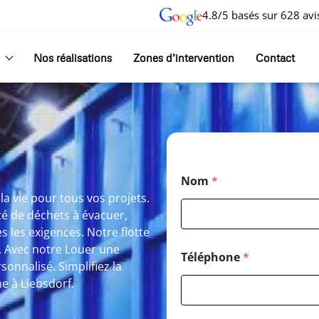
4.8/5 basés sur 628 avi
Nos réalisations
Zones d’intervention
Contact
Nom
*
la vie pour tous vos projets.
té de déchets à évacuer,
 les exigences. Notre flotte
. Avec notre Louer une
Téléphone
*
nnalisé. Simplifiez la
e à Liebsdorf.