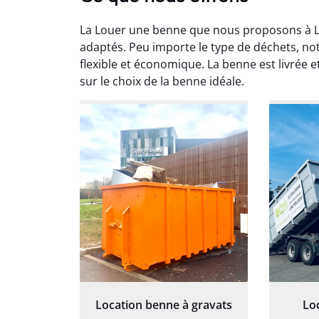
La Louer une benne que nous proposons à Li
adaptés. Peu importe le type de déchets, no
flexible et économique. La benne est livrée 
sur le choix de la benne idéale.
Au
Le serv
ja
except
travaill
et prof
notre j
prêt p
proj
Location benne à gravats
Lo