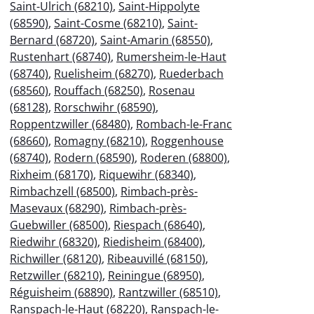
Saint-Ulrich (68210)
,
Saint-Hippolyte
(68590)
,
Saint-Cosme (68210)
,
Saint-
Bernard (68720)
,
Saint-Amarin (68550)
,
Rustenhart (68740)
,
Rumersheim-le-Haut
(68740)
,
Ruelisheim (68270)
,
Ruederbach
(68560)
,
Rouffach (68250)
,
Rosenau
(68128)
,
Rorschwihr (68590)
,
Roppentzwiller (68480)
,
Rombach-le-Franc
(68660)
,
Romagny (68210)
,
Roggenhouse
(68740)
,
Rodern (68590)
,
Roderen (68800)
,
Rixheim (68170)
,
Riquewihr (68340)
,
Rimbachzell (68500)
,
Rimbach-près-
Masevaux (68290)
,
Rimbach-près-
Guebwiller (68500)
,
Riespach (68640)
,
Riedwihr (68320)
,
Riedisheim (68400)
,
Richwiller (68120)
,
Ribeauvillé (68150)
,
Retzwiller (68210)
,
Reiningue (68950)
,
Réguisheim (68890)
,
Rantzwiller (68510)
,
Ranspach-le-Haut (68220)
,
Ranspach-le-