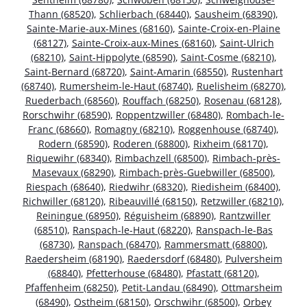
Thann (68520)
,
Schlierbach (68440)
,
Sausheim (68390)
,
Sainte-Marie-aux-Mines (68160)
,
Sainte-Croix-en-Plaine
(68127)
,
Sainte-Croix-aux-Mines (68160)
,
Saint-Ulrich
(68210)
,
Saint-Hippolyte (68590)
,
Saint-Cosme (68210)
,
Saint-Bernard (68720)
,
Saint-Amarin (68550)
,
Rustenhart
(68740)
,
Rumersheim-le-Haut (68740)
,
Ruelisheim (68270)
,
Ruederbach (68560)
,
Rouffach (68250)
,
Rosenau (68128)
,
Rorschwihr (68590)
,
Roppentzwiller (68480)
,
Rombach-le-
Franc (68660)
,
Romagny (68210)
,
Roggenhouse (68740)
,
Rodern (68590)
,
Roderen (68800)
,
Rixheim (68170)
,
Riquewihr (68340)
,
Rimbachzell (68500)
,
Rimbach-près-
Masevaux (68290)
,
Rimbach-près-Guebwiller (68500)
,
Riespach (68640)
,
Riedwihr (68320)
,
Riedisheim (68400)
,
Richwiller (68120)
,
Ribeauvillé (68150)
,
Retzwiller (68210)
,
Reiningue (68950)
,
Réguisheim (68890)
,
Rantzwiller
(68510)
,
Ranspach-le-Haut (68220)
,
Ranspach-le-Bas
(68730)
,
Ranspach (68470)
,
Rammersmatt (68800)
,
Raedersheim (68190)
,
Raedersdorf (68480)
,
Pulversheim
(68840)
,
Pfetterhouse (68480)
,
Pfastatt (68120)
,
Pfaffenheim (68250)
,
Petit-Landau (68490)
,
Ottmarsheim
(68490)
,
Ostheim (68150)
,
Orschwihr (68500)
,
Orbey