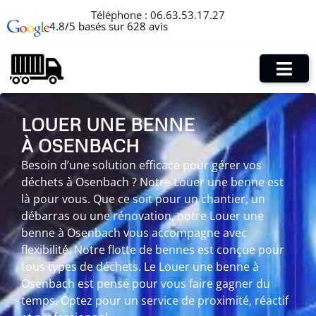
Téléphone :
06.63.53.17.27
4.8/5 basés sur 628 avis
LOUER UNE BENNE
À OSENBACH
Besoin d’une solution efficace pour gérer vos
déchets à Osenbach ? Notre Louer une benne est
là pour vous. Que ce soit pour un chantier, un
débarras ou une rénovation, notre Louer une
benne à Osenbach vous accompagne avec
flexibilité. Notre flotte de bennes est conçue pour
tous types de déchets. Le Louer une benne à
Osenbach est pensé pour vous faire gagner du
temps. Optez pour un service de proximité, réactif