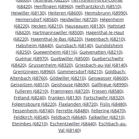
(68420)
,
Henflingen (68960)
,
Helfrantzkirch (68510)
,
Heiwiller (68130)
,
Heiteren (68600)
,
Heimsbrunn (68990)
,
Heimersdorf (68560)
,
Heidwiller (68720)
,
Hégenheim
(68220)
,
Hecken (68210)
,
Hausgauen (68130)
,
Hattstatt
(68420)
,
Hartmannswiller (68500)
,
Hagenthal-le-Haut
(68220)
,
Hagenthal-le-Bas (68220)
,
Hagenbach (68210)
,
Habsheim (68440)
,
Gunsbach (68140)
,
Gundolsheim
(68250)
,
Guewenheim (68116)
,
Guevenatten (68210)
,
Guémar (68970)
,
Guebwiller (68500)
,
Gueberschwihr
(68420)
,
Grussenheim (68320)
,
Griesbach-au-Val (68140)
,
Grentzingen (68960)
,
Gommersdorf (68210)
,
Goldbach-
Altenbach (68760)
,
Gildwiller (68210)
,
Geiswasser (68600)
,
Geispitzen (68510)
,
Geishouse (68690)
,
Galfingue (68990)
,
Fulleren (68210)
,
Frœningen (68720)
,
Friesen (68580)
,
Fréland (68240)
,
Franken (68130)
,
Fortschwihr (68320)
,
Folgensbourg (68220)
,
Flaxlanden (68720)
,
Fislis (68480)
,
Fessenheim (68740)
,
Ferrette (68480)
,
Fellering (68470)
,
Feldkirch (68540)
,
Feldbach (68640)
,
Falkwiller (68210)
,
Eteimbes (68210)
,
Eschentzwiller (68440)
,
Eschbach-au-
Val (68140)