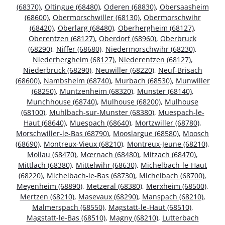
(68370)
,
Oltingue (68480)
,
Oderen (68830)
,
Obersaasheim
(68600)
,
Obermorschwiller (68130)
,
Obermorschwihr
(68420)
,
Oberlarg (68480)
,
Oberhergheim (68127)
,
Oberentzen (68127)
,
Oberdorf (68960)
,
Oberbruck
(68290)
,
Niffer (68680)
,
Niedermorschwihr (68230)
,
Niederhergheim (68127)
,
Niederentzen (68127)
,
Niederbruck (68290)
,
Neuwiller (68220)
,
Neuf-Brisach
(68600)
,
Nambsheim (68740)
,
Murbach (68530)
,
Munwiller
(68250)
,
Muntzenheim (68320)
,
Munster (68140)
,
Munchhouse (68740)
,
Mulhouse (68200)
,
Mulhouse
(68100)
,
Muhlbach-sur-Munster (68380)
,
Muespach-le-
Haut (68640)
,
Muespach (68640)
,
Mortzwiller (68780)
,
Morschwiller-le-Bas (68790)
,
Mooslargue (68580)
,
Moosch
(68690)
,
Montreux-Vieux (68210)
,
Montreux-Jeune (68210)
,
Mollau (68470)
,
Mœrnach (68480)
,
Mitzach (68470)
,
Mittlach (68380)
,
Mittelwihr (68630)
,
Michelbach-le-Haut
(68220)
,
Michelbach-le-Bas (68730)
,
Michelbach (68700)
,
Meyenheim (68890)
,
Metzeral (68380)
,
Merxheim (68500)
,
Mertzen (68210)
,
Masevaux (68290)
,
Manspach (68210)
,
Malmerspach (68550)
,
Magstatt-le-Haut (68510)
,
Magstatt-le-Bas (68510)
,
Magny (68210)
,
Lutterbach