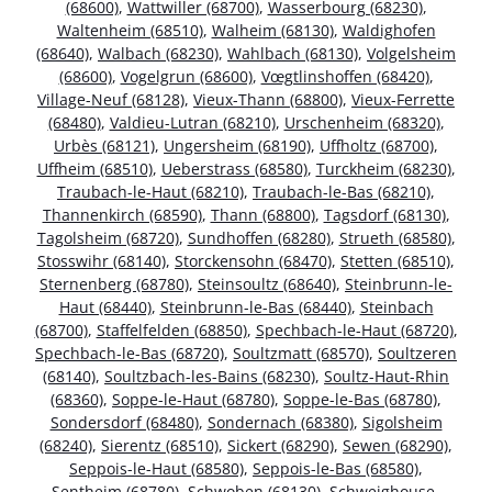
(68600)
,
Wattwiller (68700)
,
Wasserbourg (68230)
,
Waltenheim (68510)
,
Walheim (68130)
,
Waldighofen
(68640)
,
Walbach (68230)
,
Wahlbach (68130)
,
Volgelsheim
(68600)
,
Vogelgrun (68600)
,
Vœgtlinshoffen (68420)
,
Village-Neuf (68128)
,
Vieux-Thann (68800)
,
Vieux-Ferrette
(68480)
,
Valdieu-Lutran (68210)
,
Urschenheim (68320)
,
Urbès (68121)
,
Ungersheim (68190)
,
Uffholtz (68700)
,
Uffheim (68510)
,
Ueberstrass (68580)
,
Turckheim (68230)
,
Traubach-le-Haut (68210)
,
Traubach-le-Bas (68210)
,
Thannenkirch (68590)
,
Thann (68800)
,
Tagsdorf (68130)
,
Tagolsheim (68720)
,
Sundhoffen (68280)
,
Strueth (68580)
,
Stosswihr (68140)
,
Storckensohn (68470)
,
Stetten (68510)
,
Sternenberg (68780)
,
Steinsoultz (68640)
,
Steinbrunn-le-
Haut (68440)
,
Steinbrunn-le-Bas (68440)
,
Steinbach
(68700)
,
Staffelfelden (68850)
,
Spechbach-le-Haut (68720)
,
Spechbach-le-Bas (68720)
,
Soultzmatt (68570)
,
Soultzeren
(68140)
,
Soultzbach-les-Bains (68230)
,
Soultz-Haut-Rhin
(68360)
,
Soppe-le-Haut (68780)
,
Soppe-le-Bas (68780)
,
Sondersdorf (68480)
,
Sondernach (68380)
,
Sigolsheim
(68240)
,
Sierentz (68510)
,
Sickert (68290)
,
Sewen (68290)
,
Seppois-le-Haut (68580)
,
Seppois-le-Bas (68580)
,
Sentheim (68780)
,
Schwoben (68130)
,
Schweighouse-