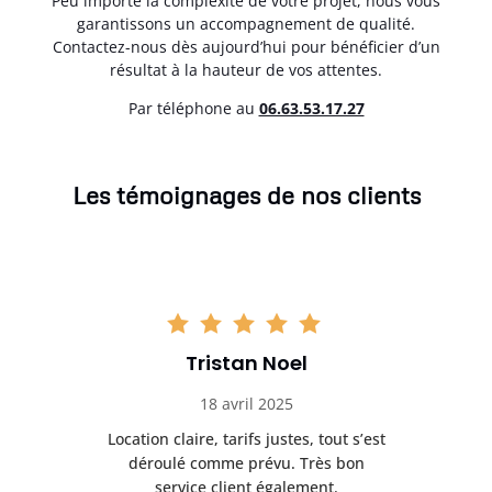
Peu importe la complexité de votre projet, nous vous
garantissons un accompagnement de qualité.
Contactez-nous dès aujourd’hui pour bénéficier d’un
résultat à la hauteur de vos attentes.
Par téléphone au
06.63.53.17.27
Les témoignages de nos clients
Tristan Noel
18 avril 2025
 de
Location claire, tarifs justes, tout s’est
Se
t
déroulé comme prévu. Très bon
pile
service client également.