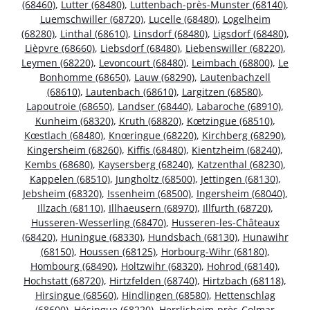
(68460)
,
Lutter (68480)
,
Luttenbach-près-Munster (68140)
,
Luemschwiller (68720)
,
Lucelle (68480)
,
Logelheim
(68280)
,
Linthal (68610)
,
Linsdorf (68480)
,
Ligsdorf (68480)
,
Lièpvre (68660)
,
Liebsdorf (68480)
,
Liebenswiller (68220)
,
Leymen (68220)
,
Levoncourt (68480)
,
Leimbach (68800)
,
Le
Bonhomme (68650)
,
Lauw (68290)
,
Lautenbachzell
(68610)
,
Lautenbach (68610)
,
Largitzen (68580)
,
Lapoutroie (68650)
,
Landser (68440)
,
Labaroche (68910)
,
Kunheim (68320)
,
Kruth (68820)
,
Kœtzingue (68510)
,
Kœstlach (68480)
,
Knœringue (68220)
,
Kirchberg (68290)
,
Kingersheim (68260)
,
Kiffis (68480)
,
Kientzheim (68240)
,
Kembs (68680)
,
Kaysersberg (68240)
,
Katzenthal (68230)
,
Kappelen (68510)
,
Jungholtz (68500)
,
Jettingen (68130)
,
Jebsheim (68320)
,
Issenheim (68500)
,
Ingersheim (68040)
,
Illzach (68110)
,
Illhaeusern (68970)
,
Illfurth (68720)
,
Husseren-Wesserling (68470)
,
Husseren-les-Châteaux
(68420)
,
Huningue (68330)
,
Hundsbach (68130)
,
Hunawihr
(68150)
,
Houssen (68125)
,
Horbourg-Wihr (68180)
,
Hombourg (68490)
,
Holtzwihr (68320)
,
Hohrod (68140)
,
Hochstatt (68720)
,
Hirtzfelden (68740)
,
Hirtzbach (68118)
,
Hirsingue (68560)
,
Hindlingen (68580)
,
Hettenschlag
(68600)
,
Hésingue (68220)
,
Herrlisheim-près-Colmar