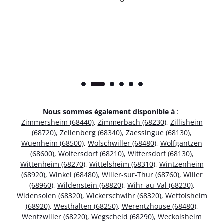
Nous sommes également disponible à
:
Zimmersheim (68440)
,
Zimmerbach (68230)
,
Zillisheim
(68720)
,
Zellenberg (68340)
,
Zaessingue (68130)
,
Wuenheim (68500)
,
Wolschwiller (68480)
,
Wolfgantzen
(68600)
,
Wolfersdorf (68210)
,
Wittersdorf (68130)
,
Wittenheim (68270)
,
Wittelsheim (68310)
,
Wintzenheim
(68920)
,
Winkel (68480)
,
Willer-sur-Thur (68760)
,
Willer
(68960)
,
Wildenstein (68820)
,
Wihr-au-Val (68230)
,
Widensolen (68320)
,
Wickerschwihr (68320)
,
Wettolsheim
(68920)
,
Westhalten (68250)
,
Werentzhouse (68480)
,
Wentzwiller (68220)
,
Wegscheid (68290)
,
Weckolsheim