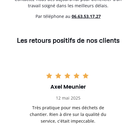
travail soigné dans les meilleurs délais.
Par téléphone au
06.63.53.17.27
Les retours positifs de nos clients
Laetitia Colin
27 mai 2025
 de
Entreprise sérieuse et très réactive. La
Le s
é du
benne était en bon état et
éta
parfaitement dimensionnée.
de 
l