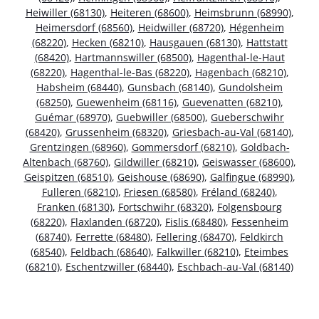
Heiwiller (68130)
,
Heiteren (68600)
,
Heimsbrunn (68990)
,
Heimersdorf (68560)
,
Heidwiller (68720)
,
Hégenheim
(68220)
,
Hecken (68210)
,
Hausgauen (68130)
,
Hattstatt
(68420)
,
Hartmannswiller (68500)
,
Hagenthal-le-Haut
(68220)
,
Hagenthal-le-Bas (68220)
,
Hagenbach (68210)
,
Habsheim (68440)
,
Gunsbach (68140)
,
Gundolsheim
(68250)
,
Guewenheim (68116)
,
Guevenatten (68210)
,
Guémar (68970)
,
Guebwiller (68500)
,
Gueberschwihr
(68420)
,
Grussenheim (68320)
,
Griesbach-au-Val (68140)
,
Grentzingen (68960)
,
Gommersdorf (68210)
,
Goldbach-
Altenbach (68760)
,
Gildwiller (68210)
,
Geiswasser (68600)
,
Geispitzen (68510)
,
Geishouse (68690)
,
Galfingue (68990)
,
Fulleren (68210)
,
Friesen (68580)
,
Fréland (68240)
,
Franken (68130)
,
Fortschwihr (68320)
,
Folgensbourg
(68220)
,
Flaxlanden (68720)
,
Fislis (68480)
,
Fessenheim
(68740)
,
Ferrette (68480)
,
Fellering (68470)
,
Feldkirch
(68540)
,
Feldbach (68640)
,
Falkwiller (68210)
,
Eteimbes
(68210)
,
Eschentzwiller (68440)
,
Eschbach-au-Val (68140)