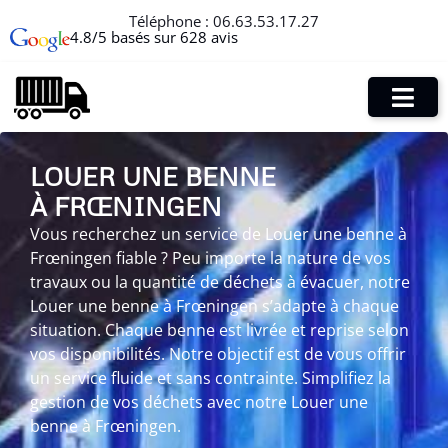
Téléphone :
06.63.53.17.27
4.8/5 basés sur 628 avis
LOUER UNE BENNE
À FRŒNINGEN
Vous recherchez un service de Louer une benne à
Frœningen fiable ? Peu importe la nature de vos
travaux ou la quantité de déchets à évacuer, notre
Louer une benne à Frœningen s’adapte à chaque
situation. Chaque benne est livrée et reprise selon
vos disponibilités. Notre objectif est de vous offrir
un service fluide et sans contrainte. Simplifiez la
gestion de vos déchets avec notre Louer une
benne à Frœningen.