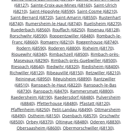
(68127)
,
Sainte-Croix-aux-Mines (68160)
,
Saint-Ulrich
(68210)
,
Saint-Hippolyte (68590)
,
Saint-Cosme (68210)
,
Saint-Bernard (68720)
,
Saint-Amarin (68550)
,
Rustenhart
(68740)
,
Rumersheim-le-Haut (68740)
,
Ruelisheim (68270)
,
Ruederbach (68560)
,
Rouffach (68250)
,
Rosenau (68128)
,
Rorschwihr (68590)
,
Roppentzwiller (68480)
,
Rombach-le-
Franc (68660)
,
Romagny (68210)
,
Roggenhouse (68740)
,
Rodern (68590)
,
Roderen (68800)
,
Rixheim (68170)
,
Riquewihr (68340)
,
Rimbachzell (68500)
,
Rimbach-près-
Masevaux (68290)
,
Rimbach-près-Guebwiller (68500)
,
Riespach (68640)
,
Riedwihr (68320)
,
Riedisheim (68400)
,
Richwiller (68120)
,
Ribeauvillé (68150)
,
Retzwiller (68210)
,
Reiningue (68950)
,
Réguisheim (68890)
,
Rantzwiller
(68510)
,
Ranspach-le-Haut (68220)
,
Ranspach-le-Bas
(68730)
,
Ranspach (68470)
,
Rammersmatt (68800)
,
Raedersheim (68190)
,
Raedersdorf (68480)
,
Pulversheim
(68840)
,
Pfetterhouse (68480)
,
Pfastatt (68120)
,
Pfaffenheim (68250)
,
Petit-Landau (68490)
,
Ottmarsheim
(68490)
,
Ostheim (68150)
,
Osenbach (68570)
,
Orschwihr
(68500)
,
Orbey (68370)
,
Oltingue (68480)
,
Oderen (68830)
,
Obersaasheim (68600)
,
Obermorschwiller (68130)
,