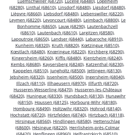
Luemschwiller (68720)
,
Lucelle (68480)
,
Logelheim
(68280)
,
Linthal (68610)
,
Linsdorf (68480)
,
Ligsdorf (68480)
,
Lièpvre (68660)
,
Liebsdorf (68480)
,
Liebenswiller (68220)
,
Leymen (68220)
,
Levoncourt (68480)
,
Leimbach (68800)
,
Le
Bonhomme (68650)
,
Lauw (68290)
,
Lautenbachzell
(68610)
,
Lautenbach (68610)
,
Largitzen (68580)
,
Lapoutroie (68650)
,
Landser (68440)
,
Labaroche (68910)
,
Kunheim (68320)
,
Kruth (68820)
,
Kœtzingue (68510)
,
Kœstlach (68480)
,
Knœringue (68220)
,
Kirchberg (68290)
,
Kingersheim (68260)
,
Kiffis (68480)
,
Kientzheim (68240)
,
Kembs (68680)
,
Kaysersberg (68240)
,
Katzenthal (68230)
,
Kappelen (68510)
,
Jungholtz (68500)
,
Jettingen (68130)
,
Jebsheim (68320)
,
Issenheim (68500)
,
Ingersheim (68040)
,
Illzach (68110)
,
Illhaeusern (68970)
,
Illfurth (68720)
,
Husseren-Wesserling (68470)
,
Husseren-les-Châteaux
(68420)
,
Huningue (68330)
,
Hundsbach (68130)
,
Hunawihr
(68150)
,
Houssen (68125)
,
Horbourg-Wihr (68180)
,
Hombourg (68490)
,
Holtzwihr (68320)
,
Hohrod (68140)
,
Hochstatt (68720)
,
Hirtzfelden (68740)
,
Hirtzbach (68118)
,
Hirsingue (68560)
,
Hindlingen (68580)
,
Hettenschlag
(68600)
,
Hésingue (68220)
,
Herrlisheim-près-Colmar
(68420)
,
Henflingen (68960)
,
Helfrantzkirch (68510)
,