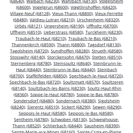
(68640)
,
Walbach (68230)
,
Wahlbach (68130)
,
Volgelsheim
(68600)
,
Vogelgrun (68600)
,
Vœgtlinshoffen (68420)
,
Village-Neuf (68128)
,
Vieux-Thann (68800)
,
Vieux-Ferrette
(68480)
,
Valdieu-Lutran (68210)
,
Urschenheim (68320)
,
Urbès (68121)
,
Ungersheim (68190)
,
Uffholtz (68700)
,
Uffheim (68510)
,
Ueberstrass (68580)
,
Turckheim (68230)
,
Traubach-le-Haut (68210)
,
Traubach-le-Bas (68210)
,
Thannenkirch (68590)
,
Thann (68800)
,
Tagsdorf (68130)
,
Tagolsheim (68720)
,
Sundhoffen (68280)
,
Strueth (68580)
,
Stosswihr (68140)
,
Storckensohn (68470)
,
Stetten (68510)
,
Sternenberg (68780)
,
Steinsoultz (68640)
,
Steinbrunn-le-
Haut (68440)
,
Steinbrunn-le-Bas (68440)
,
Steinbach
(68700)
,
Staffelfelden (68850)
,
Spechbach-le-Haut (68720)
,
Spechbach-le-Bas (68720)
,
Soultzmatt (68570)
,
Soultzeren
(68140)
,
Soultzbach-les-Bains (68230)
,
Soultz-Haut-Rhin
(68360)
,
Soppe-le-Haut (68780)
,
Soppe-le-Bas (68780)
,
Sondersdorf (68480)
,
Sondernach (68380)
,
Sigolsheim
(68240)
,
Sierentz (68510)
,
Sickert (68290)
,
Sewen (68290)
,
Seppois-le-Haut (68580)
,
Seppois-le-Bas (68580)
,
Sentheim (68780)
,
Schwoben (68130)
,
Schweighouse-
Thann (68520)
,
Schlierbach (68440)
,
Sausheim (68390)
,
Sainte-Marie-aux-Mines (68160)
,
Sainte-Croix-en-Plaine