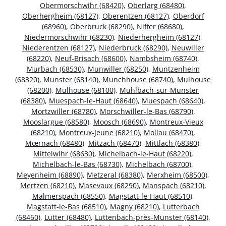
Obermorschwihr (68420)
,
Oberlarg (68480)
,
Oberhergheim (68127)
,
Oberentzen (68127)
,
Oberdorf
(68960)
,
Oberbruck (68290)
,
Niffer (68680)
,
Niedermorschwihr (68230)
,
Niederhergheim (68127)
,
Niederentzen (68127)
,
Niederbruck (68290)
,
Neuwiller
(68220)
,
Neuf-Brisach (68600)
,
Nambsheim (68740)
,
Murbach (68530)
,
Munwiller (68250)
,
Muntzenheim
(68320)
,
Munster (68140)
,
Munchhouse (68740)
,
Mulhouse
(68200)
,
Mulhouse (68100)
,
Muhlbach-sur-Munster
(68380)
,
Muespach-le-Haut (68640)
,
Muespach (68640)
,
Mortzwiller (68780)
,
Morschwiller-le-Bas (68790)
,
Mooslargue (68580)
,
Moosch (68690)
,
Montreux-Vieux
(68210)
,
Montreux-Jeune (68210)
,
Mollau (68470)
,
Mœrnach (68480)
,
Mitzach (68470)
,
Mittlach (68380)
,
Mittelwihr (68630)
,
Michelbach-le-Haut (68220)
,
Michelbach-le-Bas (68730)
,
Michelbach (68700)
,
Meyenheim (68890)
,
Metzeral (68380)
,
Merxheim (68500)
,
Mertzen (68210)
,
Masevaux (68290)
,
Manspach (68210)
,
Malmerspach (68550)
,
Magstatt-le-Haut (68510)
,
Magstatt-le-Bas (68510)
,
Magny (68210)
,
Lutterbach
(68460)
,
Lutter (68480)
,
Luttenbach-près-Munster (68140)
,