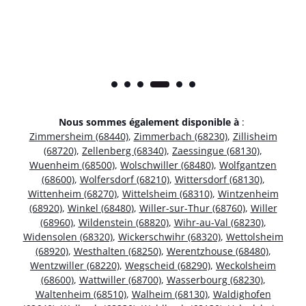
Nous sommes également disponible à
:
Zimmersheim (68440)
,
Zimmerbach (68230)
,
Zillisheim
(68720)
,
Zellenberg (68340)
,
Zaessingue (68130)
,
Wuenheim (68500)
,
Wolschwiller (68480)
,
Wolfgantzen
(68600)
,
Wolfersdorf (68210)
,
Wittersdorf (68130)
,
Wittenheim (68270)
,
Wittelsheim (68310)
,
Wintzenheim
(68920)
,
Winkel (68480)
,
Willer-sur-Thur (68760)
,
Willer
(68960)
,
Wildenstein (68820)
,
Wihr-au-Val (68230)
,
Widensolen (68320)
,
Wickerschwihr (68320)
,
Wettolsheim
(68920)
,
Westhalten (68250)
,
Werentzhouse (68480)
,
Wentzwiller (68220)
,
Wegscheid (68290)
,
Weckolsheim
(68600)
,
Wattwiller (68700)
,
Wasserbourg (68230)
,
Waltenheim (68510)
,
Walheim (68130)
,
Waldighofen