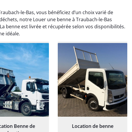
aubach-le-Bas, vous bénéficiez d’un choix varié de
 déchets, notre Louer une benne à Traubach-le-Bas
La benne est livrée et récupérée selon vos disponibilités.
ne idéale.
rélie Bonnet
Elisa Barreau
21 juin 2024
6 avril 2025
ice de terrassement
Parfait pour évacuer les
rdin à Var était
gravats de mon chantier.
ionnel. L'équipe a
Service rapide et efficace. Je
é de manière efficace
recommande sans
essionnelle, laissant
hésitation.
ardin impeccable et
our notre nouveau
et d'aménagement
cation Benne de
Location de benne
paysager.