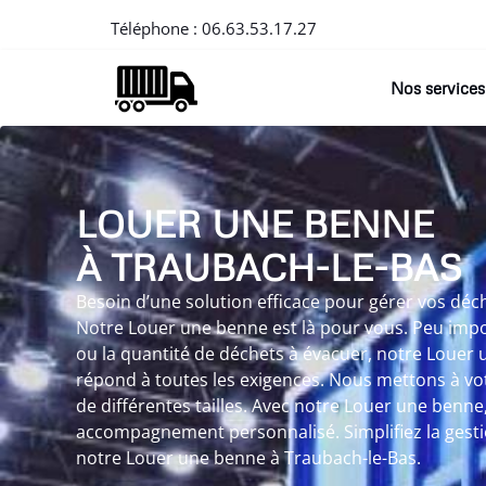
Téléphone :
06.63.53.17.27
Nos services
LOUER UNE BENNE
À TRAUBACH-LE-BAS
Besoin d’une solution efficace pour gérer vos déc
Notre Louer une benne est là pour vous. Peu impo
ou la quantité de déchets à évacuer, notre Louer
répond à toutes les exigences. Nous mettons à vo
de différentes tailles. Avec notre Louer une benne
accompagnement personnalisé. Simplifiez la gesti
notre Louer une benne à Traubach-le-Bas.