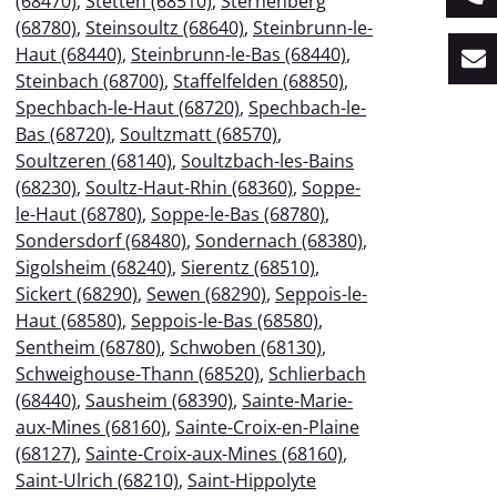
(68470)
,
Stetten (68510)
,
Sternenberg
(68780)
,
Steinsoultz (68640)
,
Steinbrunn-le-
Haut (68440)
,
Steinbrunn-le-Bas (68440)
,
Steinbach (68700)
,
Staffelfelden (68850)
,
Spechbach-le-Haut (68720)
,
Spechbach-le-
Bas (68720)
,
Soultzmatt (68570)
,
Soultzeren (68140)
,
Soultzbach-les-Bains
(68230)
,
Soultz-Haut-Rhin (68360)
,
Soppe-
le-Haut (68780)
,
Soppe-le-Bas (68780)
,
Sondersdorf (68480)
,
Sondernach (68380)
,
Sigolsheim (68240)
,
Sierentz (68510)
,
Sickert (68290)
,
Sewen (68290)
,
Seppois-le-
Haut (68580)
,
Seppois-le-Bas (68580)
,
Sentheim (68780)
,
Schwoben (68130)
,
Schweighouse-Thann (68520)
,
Schlierbach
(68440)
,
Sausheim (68390)
,
Sainte-Marie-
aux-Mines (68160)
,
Sainte-Croix-en-Plaine
(68127)
,
Sainte-Croix-aux-Mines (68160)
,
Saint-Ulrich (68210)
,
Saint-Hippolyte