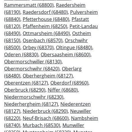
Rammersmatt (68800)
,
Raedersheim
(68190)
,
Raedersdorf (68480)
,
Pulversheim
(68840)
,
Pfetterhouse (68480)
,
Pfastatt
(68120)
,
Pfaffenheim (68250)
,
Petit-Landau
(68490)
,
Ottmarsheim (68490)
,
Ostheim
(68150)
,
Osenbach (68570)
,
Orschwihr
(68500)
,
Orbey (68370)
,
Oltingue (68480)
,
Oderen (68830)
,
Obersaasheim (68600)
,
Obermorschwiller (68130)
,
Obermorschwihr (68420)
,
Oberlarg
(68480)
,
Oberhergheim (68127)
,
Oberentzen (68127)
,
Oberdorf (68960)
,
Oberbruck (68290)
,
Niffer (68680)
,
Niedermorschwihr (68230)
,
Niederhergheim (68127)
,
Niederentzen
(68127)
,
Niederbruck (68290)
,
Neuwiller
(68220)
,
Neuf-Brisach (68600)
,
Nambsheim
(68740)
,
Murbach (68530)
,
Munwiller