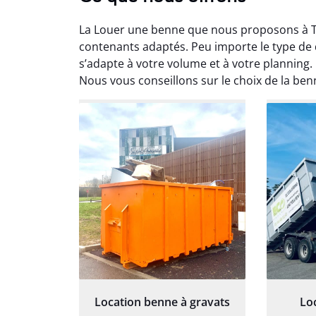
La Louer une benne que nous proposons à Tr
contenants adaptés. Peu importe le type de
s’adapte à votre volume et à votre planning. 
Nous vous conseillons sur le choix de la ben
Au
Le serv
ja
except
travaill
et prof
notre j
prêt p
proj
Location benne à gravats
Lo