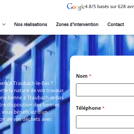
4.8/5 basés sur 628 avi
Nos réalisations
Zones d’intervention
Contact
Nom
*
hets à Traubach-le-Bas ?
rte la nature de vos travaux
 une benne à Traubach-le-Bas
tre disposition des bennes
Téléphone
*
, vous bénéficiez d’un
on de vos déchets avec