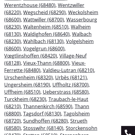
Werentzhouse (68480)
,
Wentzwiller
(68220)
,
Wegscheid (68290)
,
Weckolsheim
(68600)
,
Wattwiller (68700)
,
Wasserbourg
(68230)
,
Waltenheim (68510)
,
Walheim
(68130)
,
Waldighofen (68640)
,
Walbach
(68230)
,
Wahlbach (68130)
,
Volgelsheim
(68600)
,
Vogelgrun (68600)
,
Vœgtlinshoffen (68420)
,
Village-Neuf
(68128)
,
Vieux-Thann (68800)
,
Vieux-
Ferrette (68480)
,
Valdieu-Lutran (68210)
,
Urschenheim (68320)
,
Urbès (68121)
,
Ungersheim (68190)
,
Uffholtz (68700)
,
Uffheim (68510)
,
Ueberstrass (68580)
,
Turckheim (68230)
,
Traubach-le-Haut
(68210)
,
Thannenkirch (68590)
,
Thann
(68800)
,
Tagsdorf (68130)
,
Tagolsheim
(68720)
,
Sundhoffen (68280)
,
Strueth
(68580)
,
Stosswihr (68140)
,
Storckensohn