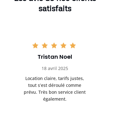
satisfaits
Tristan Noel
Chlo
18 avril 2025
30 
Location claire, tarifs justes,
Service au
tout s’est déroulé comme
été livrée p
prévu. Très bon service client
retrait s’e
également.
l’a