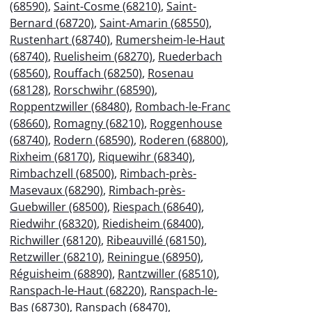
(68590)
,
Saint-Cosme (68210)
,
Saint-
Bernard (68720)
,
Saint-Amarin (68550)
,
Rustenhart (68740)
,
Rumersheim-le-Haut
(68740)
,
Ruelisheim (68270)
,
Ruederbach
(68560)
,
Rouffach (68250)
,
Rosenau
(68128)
,
Rorschwihr (68590)
,
Roppentzwiller (68480)
,
Rombach-le-Franc
(68660)
,
Romagny (68210)
,
Roggenhouse
(68740)
,
Rodern (68590)
,
Roderen (68800)
,
Rixheim (68170)
,
Riquewihr (68340)
,
Rimbachzell (68500)
,
Rimbach-près-
Masevaux (68290)
,
Rimbach-près-
Guebwiller (68500)
,
Riespach (68640)
,
Riedwihr (68320)
,
Riedisheim (68400)
,
Richwiller (68120)
,
Ribeauvillé (68150)
,
Retzwiller (68210)
,
Reiningue (68950)
,
Réguisheim (68890)
,
Rantzwiller (68510)
,
Ranspach-le-Haut (68220)
,
Ranspach-le-
Bas (68730)
,
Ranspach (68470)
,