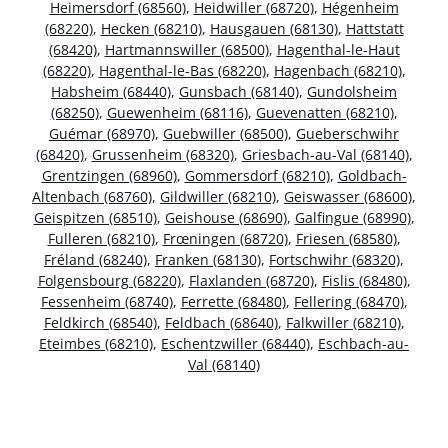
Heimersdorf (68560)
,
Heidwiller (68720)
,
Hégenheim
(68220)
,
Hecken (68210)
,
Hausgauen (68130)
,
Hattstatt
(68420)
,
Hartmannswiller (68500)
,
Hagenthal-le-Haut
(68220)
,
Hagenthal-le-Bas (68220)
,
Hagenbach (68210)
,
Habsheim (68440)
,
Gunsbach (68140)
,
Gundolsheim
(68250)
,
Guewenheim (68116)
,
Guevenatten (68210)
,
Guémar (68970)
,
Guebwiller (68500)
,
Gueberschwihr
(68420)
,
Grussenheim (68320)
,
Griesbach-au-Val (68140)
,
Grentzingen (68960)
,
Gommersdorf (68210)
,
Goldbach-
Altenbach (68760)
,
Gildwiller (68210)
,
Geiswasser (68600)
,
Geispitzen (68510)
,
Geishouse (68690)
,
Galfingue (68990)
,
Fulleren (68210)
,
Frœningen (68720)
,
Friesen (68580)
,
Fréland (68240)
,
Franken (68130)
,
Fortschwihr (68320)
,
Folgensbourg (68220)
,
Flaxlanden (68720)
,
Fislis (68480)
,
Fessenheim (68740)
,
Ferrette (68480)
,
Fellering (68470)
,
Feldkirch (68540)
,
Feldbach (68640)
,
Falkwiller (68210)
,
Eteimbes (68210)
,
Eschentzwiller (68440)
,
Eschbach-au-
Val (68140)