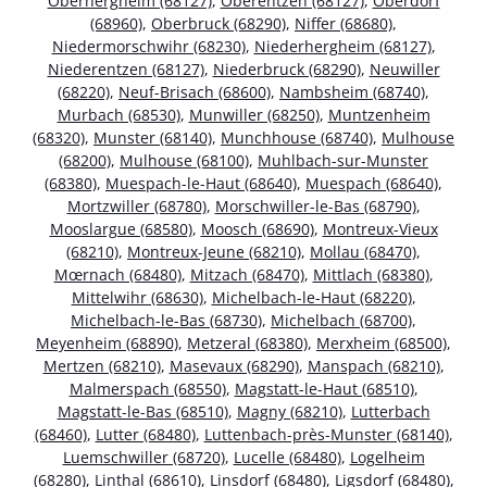
Oberhergheim (68127)
,
Oberentzen (68127)
,
Oberdorf
(68960)
,
Oberbruck (68290)
,
Niffer (68680)
,
Niedermorschwihr (68230)
,
Niederhergheim (68127)
,
Niederentzen (68127)
,
Niederbruck (68290)
,
Neuwiller
(68220)
,
Neuf-Brisach (68600)
,
Nambsheim (68740)
,
Murbach (68530)
,
Munwiller (68250)
,
Muntzenheim
(68320)
,
Munster (68140)
,
Munchhouse (68740)
,
Mulhouse
(68200)
,
Mulhouse (68100)
,
Muhlbach-sur-Munster
(68380)
,
Muespach-le-Haut (68640)
,
Muespach (68640)
,
Mortzwiller (68780)
,
Morschwiller-le-Bas (68790)
,
Mooslargue (68580)
,
Moosch (68690)
,
Montreux-Vieux
(68210)
,
Montreux-Jeune (68210)
,
Mollau (68470)
,
Mœrnach (68480)
,
Mitzach (68470)
,
Mittlach (68380)
,
Mittelwihr (68630)
,
Michelbach-le-Haut (68220)
,
Michelbach-le-Bas (68730)
,
Michelbach (68700)
,
Meyenheim (68890)
,
Metzeral (68380)
,
Merxheim (68500)
,
Mertzen (68210)
,
Masevaux (68290)
,
Manspach (68210)
,
Malmerspach (68550)
,
Magstatt-le-Haut (68510)
,
Magstatt-le-Bas (68510)
,
Magny (68210)
,
Lutterbach
(68460)
,
Lutter (68480)
,
Luttenbach-près-Munster (68140)
,
Luemschwiller (68720)
,
Lucelle (68480)
,
Logelheim
(68280)
,
Linthal (68610)
,
Linsdorf (68480)
,
Ligsdorf (68480)
,