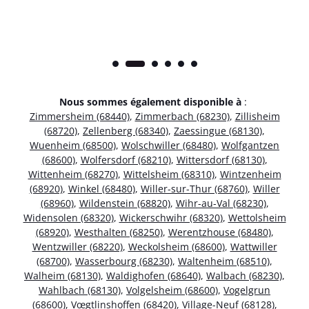
Nous sommes également disponible à
:
Zimmersheim (68440)
,
Zimmerbach (68230)
,
Zillisheim
(68720)
,
Zellenberg (68340)
,
Zaessingue (68130)
,
Wuenheim (68500)
,
Wolschwiller (68480)
,
Wolfgantzen
(68600)
,
Wolfersdorf (68210)
,
Wittersdorf (68130)
,
Wittenheim (68270)
,
Wittelsheim (68310)
,
Wintzenheim
(68920)
,
Winkel (68480)
,
Willer-sur-Thur (68760)
,
Willer
(68960)
,
Wildenstein (68820)
,
Wihr-au-Val (68230)
,
Widensolen (68320)
,
Wickerschwihr (68320)
,
Wettolsheim
(68920)
,
Westhalten (68250)
,
Werentzhouse (68480)
,
Wentzwiller (68220)
,
Weckolsheim (68600)
,
Wattwiller
(68700)
,
Wasserbourg (68230)
,
Waltenheim (68510)
,
Walheim (68130)
,
Waldighofen (68640)
,
Walbach (68230)
,
Wahlbach (68130)
,
Volgelsheim (68600)
,
Vogelgrun
(68600)
,
Vœgtlinshoffen (68420)
,
Village-Neuf (68128)
,