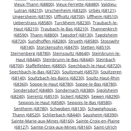
Vieux-Thann (68800)
,
Vieux-Ferrette (68480)
,
Valdieu-
Lutran (68210)
,
Urschenheim (68320)
,
Urbès (68121)
,
Ungersheim (68190)
,
Uffholtz (68700)
,
Uffheim (68510)
,
Ueberstrass (68580)
,
Turckheim (68230)
,
Traubach-le-
Haut (68210)
,
Traubach-le-Bas (68210)
,
Thannenkirch
(68590)
,
Thann (68800)
,
Tagsdorf (68130)
,
Tagolsheim
(68720)
,
Sundhoffen (68280)
,
Strueth (68580)
,
Stosswihr
(68140)
,
Storckensohn (68470)
,
Stetten (68510)
,
Sternenberg (68780)
,
Steinsoultz (68640)
,
Steinbrunn-le-
Haut (68440)
,
Steinbrunn-le-Bas (68440)
,
Steinbach
(68700)
,
Staffelfelden (68850)
,
Spechbach-le-Haut (68720)
,
Spechbach-le-Bas (68720)
,
Soultzmatt (68570)
,
Soultzeren
(68140)
,
Soultzbach-les-Bains (68230)
,
Soultz-Haut-Rhin
(68360)
,
Soppe-le-Haut (68780)
,
Soppe-le-Bas (68780)
,
Sondersdorf (68480)
,
Sondernach (68380)
,
Sigolsheim
(68240)
,
Sierentz (68510)
,
Sickert (68290)
,
Sewen (68290)
,
Seppois-le-Haut (68580)
,
Seppois-le-Bas (68580)
,
Sentheim (68780)
,
Schwoben (68130)
,
Schweighouse-
Thann (68520)
,
Schlierbach (68440)
,
Sausheim (68390)
,
Sainte-Marie-aux-Mines (68160)
,
Sainte-Croix-en-Plaine
(68127)
,
Sainte-Croix-aux-Mines (68160)
,
Saint-Ulrich