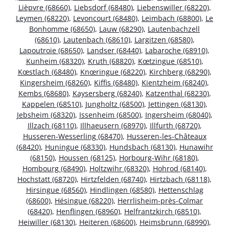
Lièpvre (68660)
,
Liebsdorf (68480)
,
Liebenswiller (68220)
,
Leymen (68220)
,
Levoncourt (68480)
,
Leimbach (68800)
,
Le
Bonhomme (68650)
,
Lauw (68290)
,
Lautenbachzell
(68610)
,
Lautenbach (68610)
,
Largitzen (68580)
,
Lapoutroie (68650)
,
Landser (68440)
,
Labaroche (68910)
,
Kunheim (68320)
,
Kruth (68820)
,
Kœtzingue (68510)
,
Kœstlach (68480)
,
Knœringue (68220)
,
Kirchberg (68290)
,
Kingersheim (68260)
,
Kiffis (68480)
,
Kientzheim (68240)
,
Kembs (68680)
,
Kaysersberg (68240)
,
Katzenthal (68230)
,
Kappelen (68510)
,
Jungholtz (68500)
,
Jettingen (68130)
,
Jebsheim (68320)
,
Issenheim (68500)
,
Ingersheim (68040)
,
Illzach (68110)
,
Illhaeusern (68970)
,
Illfurth (68720)
,
Husseren-Wesserling (68470)
,
Husseren-les-Châteaux
(68420)
,
Huningue (68330)
,
Hundsbach (68130)
,
Hunawihr
(68150)
,
Houssen (68125)
,
Horbourg-Wihr (68180)
,
Hombourg (68490)
,
Holtzwihr (68320)
,
Hohrod (68140)
,
Hochstatt (68720)
,
Hirtzfelden (68740)
,
Hirtzbach (68118)
,
Hirsingue (68560)
,
Hindlingen (68580)
,
Hettenschlag
(68600)
,
Hésingue (68220)
,
Herrlisheim-près-Colmar
(68420)
,
Henflingen (68960)
,
Helfrantzkirch (68510)
,
Heiwiller (68130)
,
Heiteren (68600)
,
Heimsbrunn (68990)
,