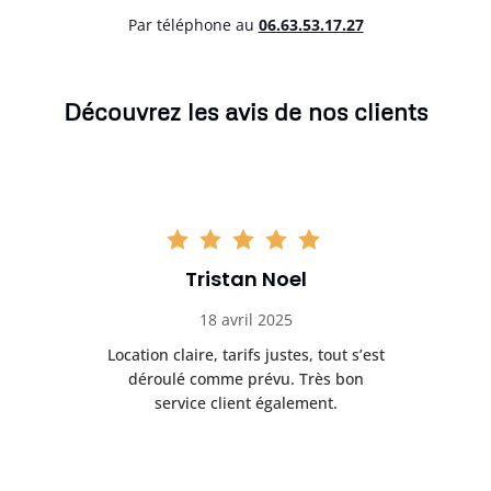
Par téléphone au
06.63.53.17.27
Découvrez les avis de nos clients
Tristan Noel
18 avril 2025
 de
Location claire, tarifs justes, tout s’est
Se
t
déroulé comme prévu. Très bon
pile
service client également.