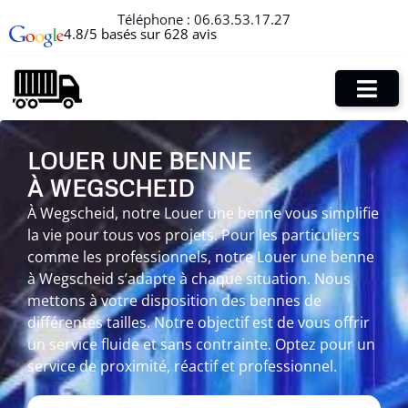
Téléphone :
06.63.53.17.27
4.8/5 basés sur 628 avis
LOUER UNE BENNE
À WEGSCHEID
À Wegscheid, notre Louer une benne vous simplifie
la vie pour tous vos projets. Pour les particuliers
comme les professionnels, notre Louer une benne
à Wegscheid s’adapte à chaque situation. Nous
mettons à votre disposition des bennes de
différentes tailles. Notre objectif est de vous offrir
un service fluide et sans contrainte. Optez pour un
service de proximité, réactif et professionnel.