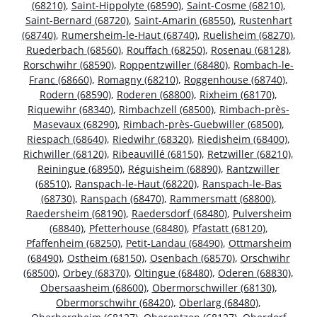
(68210)
,
Saint-Hippolyte (68590)
,
Saint-Cosme (68210)
,
Saint-Bernard (68720)
,
Saint-Amarin (68550)
,
Rustenhart
(68740)
,
Rumersheim-le-Haut (68740)
,
Ruelisheim (68270)
,
Ruederbach (68560)
,
Rouffach (68250)
,
Rosenau (68128)
,
Rorschwihr (68590)
,
Roppentzwiller (68480)
,
Rombach-le-
Franc (68660)
,
Romagny (68210)
,
Roggenhouse (68740)
,
Rodern (68590)
,
Roderen (68800)
,
Rixheim (68170)
,
Riquewihr (68340)
,
Rimbachzell (68500)
,
Rimbach-près-
Masevaux (68290)
,
Rimbach-près-Guebwiller (68500)
,
Riespach (68640)
,
Riedwihr (68320)
,
Riedisheim (68400)
,
Richwiller (68120)
,
Ribeauvillé (68150)
,
Retzwiller (68210)
,
Reiningue (68950)
,
Réguisheim (68890)
,
Rantzwiller
(68510)
,
Ranspach-le-Haut (68220)
,
Ranspach-le-Bas
(68730)
,
Ranspach (68470)
,
Rammersmatt (68800)
,
Raedersheim (68190)
,
Raedersdorf (68480)
,
Pulversheim
(68840)
,
Pfetterhouse (68480)
,
Pfastatt (68120)
,
Pfaffenheim (68250)
,
Petit-Landau (68490)
,
Ottmarsheim
(68490)
,
Ostheim (68150)
,
Osenbach (68570)
,
Orschwihr
(68500)
,
Orbey (68370)
,
Oltingue (68480)
,
Oderen (68830)
,
Obersaasheim (68600)
,
Obermorschwiller (68130)
,
Obermorschwihr (68420)
,
Oberlarg (68480)
,