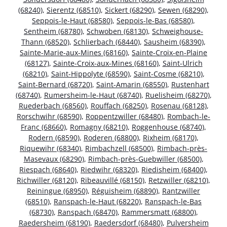
(68240)
,
Sierentz (68510)
,
Sickert (68290)
,
Sewen (68290)
,
Seppois-le-Haut (68580)
,
Seppois-le-Bas (68580)
,
Sentheim (68780)
,
Schwoben (68130)
,
Schweighouse-
Thann (68520)
,
Schlierbach (68440)
,
Sausheim (68390)
,
Sainte-Marie-aux-Mines (68160)
,
Sainte-Croix-en-Plaine
(68127)
,
Sainte-Croix-aux-Mines (68160)
,
Saint-Ulrich
(68210)
,
Saint-Hippolyte (68590)
,
Saint-Cosme (68210)
,
Saint-Bernard (68720)
,
Saint-Amarin (68550)
,
Rustenhart
(68740)
,
Rumersheim-le-Haut (68740)
,
Ruelisheim (68270)
,
Ruederbach (68560)
,
Rouffach (68250)
,
Rosenau (68128)
,
Rorschwihr (68590)
,
Roppentzwiller (68480)
,
Rombach-le-
Franc (68660)
,
Romagny (68210)
,
Roggenhouse (68740)
,
Rodern (68590)
,
Roderen (68800)
,
Rixheim (68170)
,
Riquewihr (68340)
,
Rimbachzell (68500)
,
Rimbach-près-
Masevaux (68290)
,
Rimbach-près-Guebwiller (68500)
,
Riespach (68640)
,
Riedwihr (68320)
,
Riedisheim (68400)
,
Richwiller (68120)
,
Ribeauvillé (68150)
,
Retzwiller (68210)
,
Reiningue (68950)
,
Réguisheim (68890)
,
Rantzwiller
(68510)
,
Ranspach-le-Haut (68220)
,
Ranspach-le-Bas
(68730)
,
Ranspach (68470)
,
Rammersmatt (68800)
,
Raedersheim (68190)
,
Raedersdorf (68480)
,
Pulversheim