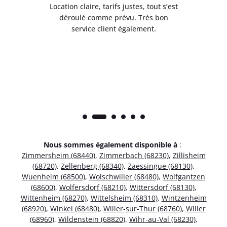
 de
Location claire, tarifs justes, tout s’est
Se
t
déroulé comme prévu. Très bon
pile
service client également.
Nous sommes également disponible à
:
Zimmersheim (68440)
,
Zimmerbach (68230)
,
Zillisheim
(68720)
,
Zellenberg (68340)
,
Zaessingue (68130)
,
Wuenheim (68500)
,
Wolschwiller (68480)
,
Wolfgantzen
(68600)
,
Wolfersdorf (68210)
,
Wittersdorf (68130)
,
Wittenheim (68270)
,
Wittelsheim (68310)
,
Wintzenheim
(68920)
,
Winkel (68480)
,
Willer-sur-Thur (68760)
,
Willer
(68960)
,
Wildenstein (68820)
,
Wihr-au-Val (68230)
,