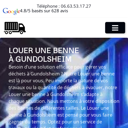
Téléphone :
06.63.53.17.27
4.8/5 basés sur 628 avis
LOUER UNE BENNE
À GUNDOLSHEIM
Besoin d’une solution efficace pour gérer vos
déchets à Gundolsheim ? Notre Louer une benne
est là pour vous. Peu importe la nature de vos
travaux ou la quantité de déchets à évacuer, notre
Louer une benne à Gundolsheim s’adapte à
chaque situation. Nous mettons à votre disposition
des bennes de différentes tailles. Le Louer une
benne à Gundolsheim est pensé pour vous faire
gagner du temps. Optez pour un service de