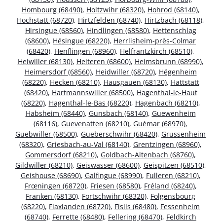
Hombourg (68490)
,
Holtzwihr (68320)
,
Hohrod (68140)
,
Hochstatt (68720)
,
Hirtzfelden (68740)
,
Hirtzbach (68118)
,
Hirsingue (68560)
,
Hindlingen (68580)
,
Hettenschlag
(68600)
,
Hésingue (68220)
,
Herrlisheim-près-Colmar
(68420)
,
Henflingen (68960)
,
Helfrantzkirch (68510)
,
Heiwiller (68130)
,
Heiteren (68600)
,
Heimsbrunn (68990)
,
Heimersdorf (68560)
,
Heidwiller (68720)
,
Hégenheim
(68220)
,
Hecken (68210)
,
Hausgauen (68130)
,
Hattstatt
(68420)
,
Hartmannswiller (68500)
,
Hagenthal-le-Haut
(68220)
,
Hagenthal-le-Bas (68220)
,
Hagenbach (68210)
,
Habsheim (68440)
,
Gunsbach (68140)
,
Guewenheim
(68116)
,
Guevenatten (68210)
,
Guémar (68970)
,
Guebwiller (68500)
,
Gueberschwihr (68420)
,
Grussenheim
(68320)
,
Griesbach-au-Val (68140)
,
Grentzingen (68960)
,
Gommersdorf (68210)
,
Goldbach-Altenbach (68760)
,
Gildwiller (68210)
,
Geiswasser (68600)
,
Geispitzen (68510)
,
Geishouse (68690)
,
Galfingue (68990)
,
Fulleren (68210)
,
Frœningen (68720)
,
Friesen (68580)
,
Fréland (68240)
,
Franken (68130)
,
Fortschwihr (68320)
,
Folgensbourg
(68220)
,
Flaxlanden (68720)
,
Fislis (68480)
,
Fessenheim
(68740)
,
Ferrette (68480)
,
Fellering (68470)
,
Feldkirch