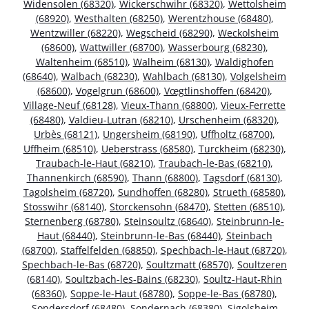
Widensolen (68320)
,
Wickerschwihr (68320)
,
Wettolsheim
(68920)
,
Westhalten (68250)
,
Werentzhouse (68480)
,
Wentzwiller (68220)
,
Wegscheid (68290)
,
Weckolsheim
(68600)
,
Wattwiller (68700)
,
Wasserbourg (68230)
,
Waltenheim (68510)
,
Walheim (68130)
,
Waldighofen
(68640)
,
Walbach (68230)
,
Wahlbach (68130)
,
Volgelsheim
(68600)
,
Vogelgrun (68600)
,
Vœgtlinshoffen (68420)
,
Village-Neuf (68128)
,
Vieux-Thann (68800)
,
Vieux-Ferrette
(68480)
,
Valdieu-Lutran (68210)
,
Urschenheim (68320)
,
Urbès (68121)
,
Ungersheim (68190)
,
Uffholtz (68700)
,
Uffheim (68510)
,
Ueberstrass (68580)
,
Turckheim (68230)
,
Traubach-le-Haut (68210)
,
Traubach-le-Bas (68210)
,
Thannenkirch (68590)
,
Thann (68800)
,
Tagsdorf (68130)
,
Tagolsheim (68720)
,
Sundhoffen (68280)
,
Strueth (68580)
,
Stosswihr (68140)
,
Storckensohn (68470)
,
Stetten (68510)
,
Sternenberg (68780)
,
Steinsoultz (68640)
,
Steinbrunn-le-
Haut (68440)
,
Steinbrunn-le-Bas (68440)
,
Steinbach
(68700)
,
Staffelfelden (68850)
,
Spechbach-le-Haut (68720)
,
Spechbach-le-Bas (68720)
,
Soultzmatt (68570)
,
Soultzeren
(68140)
,
Soultzbach-les-Bains (68230)
,
Soultz-Haut-Rhin
(68360)
,
Soppe-le-Haut (68780)
,
Soppe-le-Bas (68780)
,
Sondersdorf (68480)
,
Sondernach (68380)
,
Sigolsheim