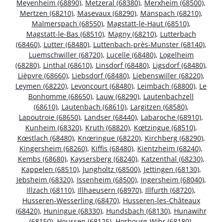
Meyenheim (68890)
,
Metzeral (68380)
,
Merxheim (68500)
,
Mertzen (68210)
,
Masevaux (68290)
,
Manspach (68210)
,
Malmerspach (68550)
,
Magstatt-le-Haut (68510)
,
Magstatt-le-Bas (68510)
,
Magny (68210)
,
Lutterbach
(68460)
,
Lutter (68480)
,
Luttenbach-près-Munster (68140)
,
Luemschwiller (68720)
,
Lucelle (68480)
,
Logelheim
(68280)
,
Linthal (68610)
,
Linsdorf (68480)
,
Ligsdorf (68480)
,
Lièpvre (68660)
,
Liebsdorf (68480)
,
Liebenswiller (68220)
,
Leymen (68220)
,
Levoncourt (68480)
,
Leimbach (68800)
,
Le
Bonhomme (68650)
,
Lauw (68290)
,
Lautenbachzell
(68610)
,
Lautenbach (68610)
,
Largitzen (68580)
,
Lapoutroie (68650)
,
Landser (68440)
,
Labaroche (68910)
,
Kunheim (68320)
,
Kruth (68820)
,
Kœtzingue (68510)
,
Kœstlach (68480)
,
Knœringue (68220)
,
Kirchberg (68290)
,
Kingersheim (68260)
,
Kiffis (68480)
,
Kientzheim (68240)
,
Kembs (68680)
,
Kaysersberg (68240)
,
Katzenthal (68230)
,
Kappelen (68510)
,
Jungholtz (68500)
,
Jettingen (68130)
,
Jebsheim (68320)
,
Issenheim (68500)
,
Ingersheim (68040)
,
Illzach (68110)
,
Illhaeusern (68970)
,
Illfurth (68720)
,
Husseren-Wesserling (68470)
,
Husseren-les-Châteaux
(68420)
,
Huningue (68330)
,
Hundsbach (68130)
,
Hunawihr
(68150)
,
Houssen (68125)
,
Horbourg-Wihr (68180)
,