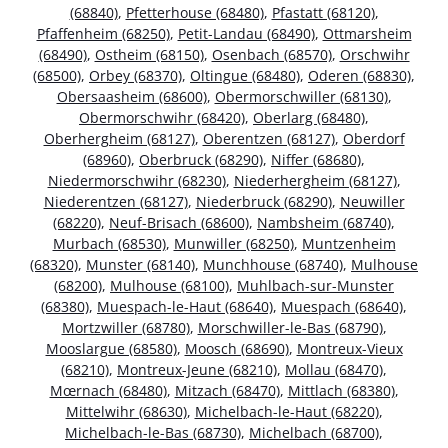
(68840)
,
Pfetterhouse (68480)
,
Pfastatt (68120)
,
Pfaffenheim (68250)
,
Petit-Landau (68490)
,
Ottmarsheim
(68490)
,
Ostheim (68150)
,
Osenbach (68570)
,
Orschwihr
(68500)
,
Orbey (68370)
,
Oltingue (68480)
,
Oderen (68830)
,
Obersaasheim (68600)
,
Obermorschwiller (68130)
,
Obermorschwihr (68420)
,
Oberlarg (68480)
,
Oberhergheim (68127)
,
Oberentzen (68127)
,
Oberdorf
(68960)
,
Oberbruck (68290)
,
Niffer (68680)
,
Niedermorschwihr (68230)
,
Niederhergheim (68127)
,
Niederentzen (68127)
,
Niederbruck (68290)
,
Neuwiller
(68220)
,
Neuf-Brisach (68600)
,
Nambsheim (68740)
,
Murbach (68530)
,
Munwiller (68250)
,
Muntzenheim
(68320)
,
Munster (68140)
,
Munchhouse (68740)
,
Mulhouse
(68200)
,
Mulhouse (68100)
,
Muhlbach-sur-Munster
(68380)
,
Muespach-le-Haut (68640)
,
Muespach (68640)
,
Mortzwiller (68780)
,
Morschwiller-le-Bas (68790)
,
Mooslargue (68580)
,
Moosch (68690)
,
Montreux-Vieux
(68210)
,
Montreux-Jeune (68210)
,
Mollau (68470)
,
Mœrnach (68480)
,
Mitzach (68470)
,
Mittlach (68380)
,
Mittelwihr (68630)
,
Michelbach-le-Haut (68220)
,
Michelbach-le-Bas (68730)
,
Michelbach (68700)
,