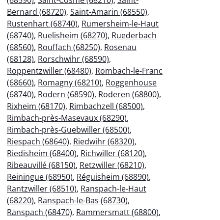
Bernard (68720)
,
Saint-Amarin (68550)
,
Rustenhart (68740)
,
Rumersheim-le-Haut
(68740)
,
Ruelisheim (68270)
,
Ruederbach
(68560)
,
Rouffach (68250)
,
Rosenau
(68128)
,
Rorschwihr (68590)
,
Roppentzwiller (68480)
,
Rombach-le-Franc
(68660)
,
Romagny (68210)
,
Roggenhouse
(68740)
,
Rodern (68590)
,
Roderen (68800)
,
Rixheim (68170)
,
Rimbachzell (68500)
,
Rimbach-près-Masevaux (68290)
,
Rimbach-près-Guebwiller (68500)
,
Riespach (68640)
,
Riedwihr (68320)
,
Riedisheim (68400)
,
Richwiller (68120)
,
Ribeauvillé (68150)
,
Retzwiller (68210)
,
Reiningue (68950)
,
Réguisheim (68890)
,
Rantzwiller (68510)
,
Ranspach-le-Haut
(68220)
,
Ranspach-le-Bas (68730)
,
Ranspach (68470)
,
Rammersmatt (68800)
,