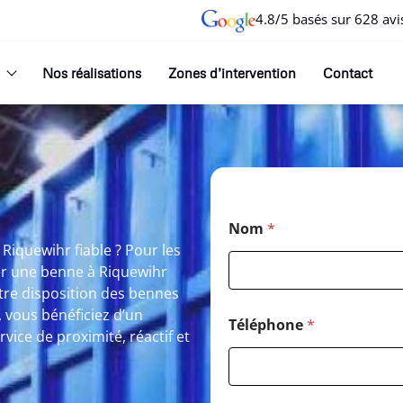
4.8/5 basés sur 628 avi
Nos réalisations
Zones d’intervention
Contact
Nom
*
Riquewihr fiable ? Pour les
er une benne à Riquewihr
tre disposition des bennes
, vous bénéficiez d’un
Téléphone
*
ce de proximité, réactif et