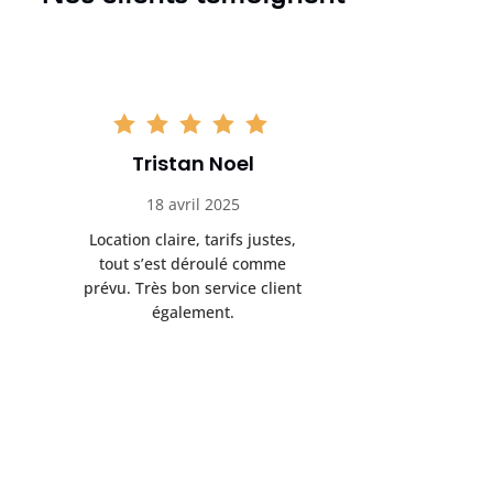
Tristan Noel
Chlo
18 avril 2025
30 
Location claire, tarifs justes,
Service au
tout s’est déroulé comme
été livrée p
prévu. Très bon service client
retrait s’e
également.
l’a