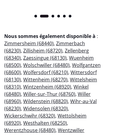
Nous sommes également disponible à
:
Zimmersheim (68440)
,
Zimmerbach
(68230)
,
Zillisheim (68720)
,
Zellenberg
(68340)
,
Zaessingue (68130)
,
Wuenheim
(68500)
,
Wolschwiller (68480)
,
Wolfgantzen
(68600)
,
Wolfersdorf (68210)
,
Wittersdorf
(68130)
,
Wittenheim (68270)
,
Wittelsheim
(68310)
,
Wintzenheim (68920)
,
Winkel
(68480)
,
Willer-sur-Thur (68760)
,
Willer
(68960)
,
Wildenstein (68820)
,
Wihr-au-Val
(68230)
,
Widensolen (68320)
,
Wickerschwihr (68320)
,
Wettolsheim
(68920)
,
Westhalten (68250)
,
Werentzhouse (68480)
,
Wentzwiller