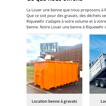
La Louer une benne que nous proposons à R
Que ce soit pour des gravats, des déchets 
Riquewihr s’adapte à votre volume et à votre 
benne. Notre Louer une benne à Riquewihr 
Au
Le serv
ja
except
travaill
et prof
notre j
prêt p
proj
Location benne à gravats
Lo