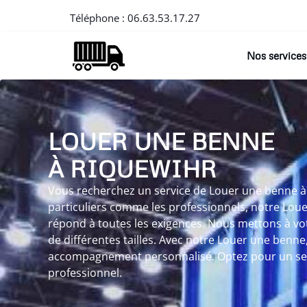
Téléphone :
06.63.53.17.27
Nos services
LOUER UNE BENNE
À RIQUEWIHR
Vous recherchez un service de Louer une benne à 
particuliers comme les professionnels, notre Lou
répond à toutes les exigences. Nous mettons à vo
de différentes tailles. Avec notre Louer une benne
accompagnement personnalisé. Optez pour un servi
professionnel.