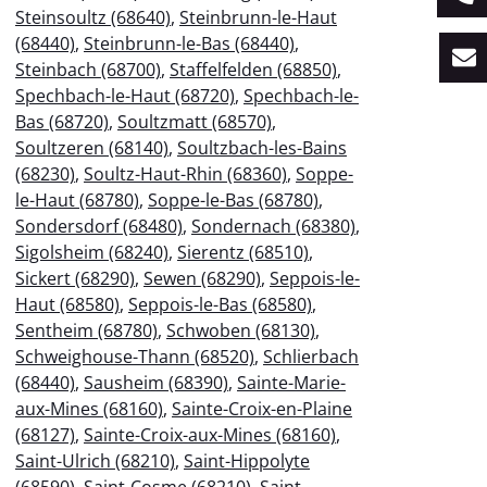
Steinsoultz (68640)
,
Steinbrunn-le-Haut
(68440)
,
Steinbrunn-le-Bas (68440)
,
Steinbach (68700)
,
Staffelfelden (68850)
,
Spechbach-le-Haut (68720)
,
Spechbach-le-
Bas (68720)
,
Soultzmatt (68570)
,
Soultzeren (68140)
,
Soultzbach-les-Bains
(68230)
,
Soultz-Haut-Rhin (68360)
,
Soppe-
le-Haut (68780)
,
Soppe-le-Bas (68780)
,
Sondersdorf (68480)
,
Sondernach (68380)
,
Sigolsheim (68240)
,
Sierentz (68510)
,
Sickert (68290)
,
Sewen (68290)
,
Seppois-le-
Haut (68580)
,
Seppois-le-Bas (68580)
,
Sentheim (68780)
,
Schwoben (68130)
,
Schweighouse-Thann (68520)
,
Schlierbach
(68440)
,
Sausheim (68390)
,
Sainte-Marie-
aux-Mines (68160)
,
Sainte-Croix-en-Plaine
(68127)
,
Sainte-Croix-aux-Mines (68160)
,
Saint-Ulrich (68210)
,
Saint-Hippolyte
(68590)
,
Saint-Cosme (68210)
,
Saint-