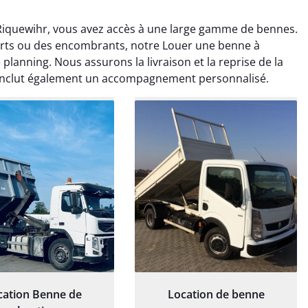
iquewihr, vous avez accès à une large gamme de bennes.
verts ou des encombrants, notre Louer une benne à
planning. Nous assurons la livraison et la reprise de la
inclut également un accompagnement personnalisé.
rélie Bonnet
Elisa Barreau
21 juin 2024
6 avril 2025
ice de terrassement
Parfait pour évacuer les
rdin à Var était
gravats de mon chantier.
ionnel. L'équipe a
Service rapide et efficace. Je
é de manière efficace
recommande sans
essionnelle, laissant
hésitation.
ardin impeccable et
our notre nouveau
et d'aménagement
paysager.
cation Benne de
Location de benne