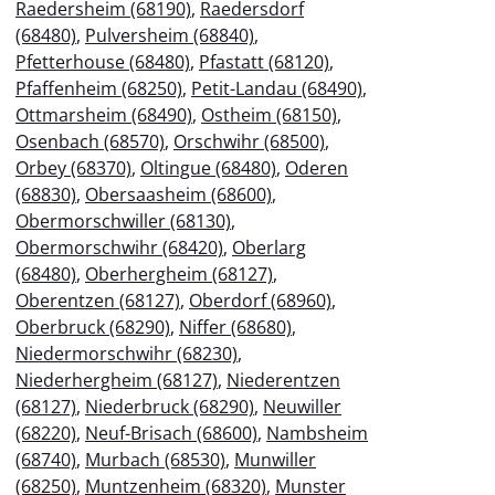
Raedersheim (68190)
,
Raedersdorf
(68480)
,
Pulversheim (68840)
,
Pfetterhouse (68480)
,
Pfastatt (68120)
,
Pfaffenheim (68250)
,
Petit-Landau (68490)
,
Ottmarsheim (68490)
,
Ostheim (68150)
,
Osenbach (68570)
,
Orschwihr (68500)
,
Orbey (68370)
,
Oltingue (68480)
,
Oderen
(68830)
,
Obersaasheim (68600)
,
Obermorschwiller (68130)
,
Obermorschwihr (68420)
,
Oberlarg
(68480)
,
Oberhergheim (68127)
,
Oberentzen (68127)
,
Oberdorf (68960)
,
Oberbruck (68290)
,
Niffer (68680)
,
Niedermorschwihr (68230)
,
Niederhergheim (68127)
,
Niederentzen
(68127)
,
Niederbruck (68290)
,
Neuwiller
(68220)
,
Neuf-Brisach (68600)
,
Nambsheim
(68740)
,
Murbach (68530)
,
Munwiller
(68250)
,
Muntzenheim (68320)
,
Munster