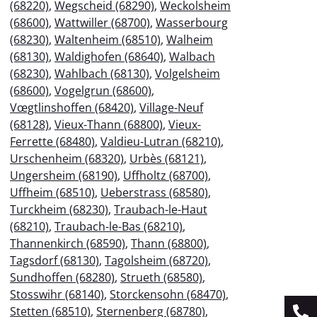
(68220)
,
Wegscheid (68290)
,
Weckolsheim
(68600)
,
Wattwiller (68700)
,
Wasserbourg
(68230)
,
Waltenheim (68510)
,
Walheim
(68130)
,
Waldighofen (68640)
,
Walbach
(68230)
,
Wahlbach (68130)
,
Volgelsheim
(68600)
,
Vogelgrun (68600)
,
Vœgtlinshoffen (68420)
,
Village-Neuf
(68128)
,
Vieux-Thann (68800)
,
Vieux-
Ferrette (68480)
,
Valdieu-Lutran (68210)
,
Urschenheim (68320)
,
Urbès (68121)
,
Ungersheim (68190)
,
Uffholtz (68700)
,
Uffheim (68510)
,
Ueberstrass (68580)
,
Turckheim (68230)
,
Traubach-le-Haut
(68210)
,
Traubach-le-Bas (68210)
,
Thannenkirch (68590)
,
Thann (68800)
,
Tagsdorf (68130)
,
Tagolsheim (68720)
,
Sundhoffen (68280)
,
Strueth (68580)
,
Stosswihr (68140)
,
Storckensohn (68470)
,
Stetten (68510)
,
Sternenberg (68780)
,