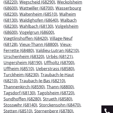
(68220)
,
Wegscheid (68290)
,
Weckolsheim
(68600)
,
Wattwiller (68700)
,
Wasserbourg
(68230)
,
Waltenheim (68510)
,
Walheim
(68130)
,
Waldighofen (68640)
,
Walbach
(68230)
,
Wahlbach (68130)
,
Volgelsheim
(68600)
,
Vogelgrun (68600)
,
Vœgtlinshoffen (68420)
,
Village-Neuf
(68128)
,
Vieux-Thann (68800)
,
Vieux-
Ferrette (68480)
,
Valdieu-Lutran (68210)
,
Urschenheim (68320)
,
Urbès (68121)
,
Ungersheim (68190)
,
Uffholtz (68700)
,
Uffheim (68510)
,
Ueberstrass (68580)
,
Turckheim (68230)
,
Traubach-le-Haut
(68210)
,
Traubach-le-Bas (68210)
,
Thannenkirch (68590)
,
Thann (68800)
,
Tagsdorf (68130)
,
Tagolsheim (68720)
,
Sundhoffen (68280)
,
Strueth (68580)
,
Stosswihr (68140)
,
Storckensohn (68470)
,
Stetten (68510)
,
Sternenberg (68780)
,