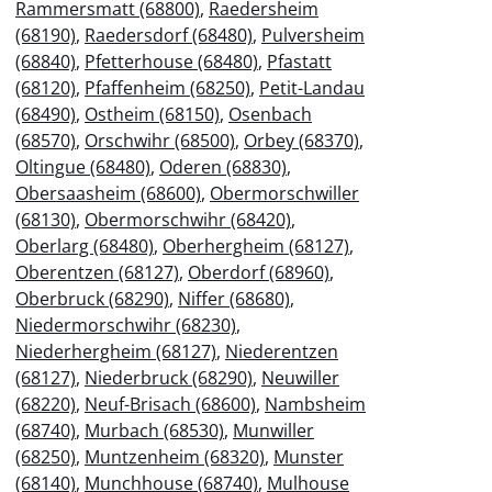
Rammersmatt (68800)
,
Raedersheim
(68190)
,
Raedersdorf (68480)
,
Pulversheim
(68840)
,
Pfetterhouse (68480)
,
Pfastatt
(68120)
,
Pfaffenheim (68250)
,
Petit-Landau
(68490)
,
Ostheim (68150)
,
Osenbach
(68570)
,
Orschwihr (68500)
,
Orbey (68370)
,
Oltingue (68480)
,
Oderen (68830)
,
Obersaasheim (68600)
,
Obermorschwiller
(68130)
,
Obermorschwihr (68420)
,
Oberlarg (68480)
,
Oberhergheim (68127)
,
Oberentzen (68127)
,
Oberdorf (68960)
,
Oberbruck (68290)
,
Niffer (68680)
,
Niedermorschwihr (68230)
,
Niederhergheim (68127)
,
Niederentzen
(68127)
,
Niederbruck (68290)
,
Neuwiller
(68220)
,
Neuf-Brisach (68600)
,
Nambsheim
(68740)
,
Murbach (68530)
,
Munwiller
(68250)
,
Muntzenheim (68320)
,
Munster
(68140)
,
Munchhouse (68740)
,
Mulhouse