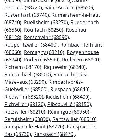
Bernard (68720)
,
Saint-Amarin (68550)
,
Rustenhart (68740)
,
Rumersheim-le-Haut
(68740)
,
Ruelisheim (68270)
,
Ruederbach
(68560)
,
Rouffach (68250)
,
Rosenau
(68128)
,
Rorschwihr (68590)
,
Roppentzwiller (68480)
,
Rombach-le-Franc
(68660)
,
Romagny (68210)
,
Roggenhouse
(68740)
,
Rodern (68590)
,
Roderen (68800)
,
Rixheim (68170)
,
Riquewihr (68340)
,
Rimbachzell (68500)
,
Rimbach-près-
Masevaux (68290)
,
Rimbach-près-
Guebwiller (68500)
,
Riespach (68640)
,
Riedwihr (68320)
,
Riedisheim (68400)
,
Richwiller (68120)
,
Ribeauvillé (68150)
,
Retzwiller (68210)
,
Reiningue (68950)
,
Réguisheim (68890)
,
Rantzwiller (68510)
,
Ranspach-le-Haut (68220)
,
Ranspach-le-
Bas (68730)
,
Ranspach (68470)
,