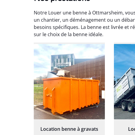
Notre Louer une benne à Ottmarsheim, vous 
un chantier, un déménagement ou un débar
besoins spécifiques. La benne est livrée et 
sur le choix de la benne idéale.
Au
Le serv
ja
except
travaill
et prof
notre j
prêt p
proj
Location benne à gravats
Lo