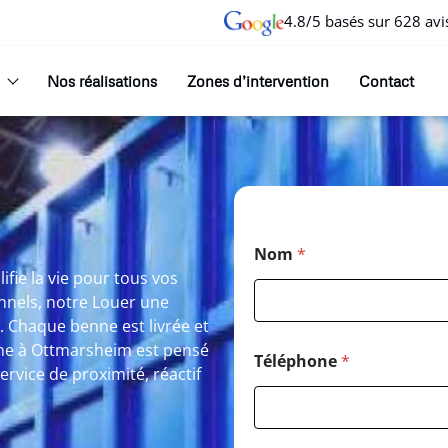
4.8/5 basés sur 628 avi
Nos réalisations
Zones d’intervention
Contact
Nom
*
fie la vie pour tous vos
onnels, notre Louer une
 Chaque benne est livrée et
enne à Ottmarsheim est pensé
Téléphone
*
rvice de proximité, réactif