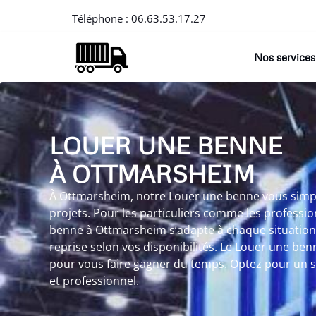
Téléphone :
06.63.53.17.27
Nos services
LOUER UNE BENNE
À OTTMARSHEIM
À Ottmarsheim, notre Louer une benne vous simpli
projets. Pour les particuliers comme les professi
benne à Ottmarsheim s’adapte à chaque situation.
reprise selon vos disponibilités. Le Louer une b
pour vous faire gagner du temps. Optez pour un se
et professionnel.