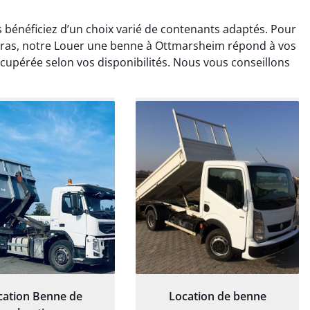
bénéficiez d’un choix varié de contenants adaptés. Pour
ras, notre Louer une benne à Ottmarsheim répond à vos
récupérée selon vos disponibilités. Nous vous conseillons
rélie Bonnet
Elisa Barreau
21 juin 2024
6 avril 2025
ice de terrassement
Parfait pour évacuer les
rdin à Var était
gravats de mon chantier.
ionnel. L'équipe a
Service rapide et efficace. Je
é de manière efficace
recommande sans
essionnelle, laissant
hésitation.
ardin impeccable et
our notre nouveau
et d'aménagement
paysager.
cation Benne de
Location de benne