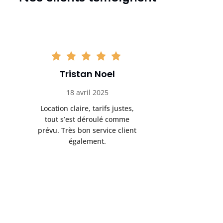
Tristan Noel
Chlo
18 avril 2025
30 
Location claire, tarifs justes,
Service au
tout s’est déroulé comme
été livrée p
prévu. Très bon service client
retrait s’e
également.
l’a