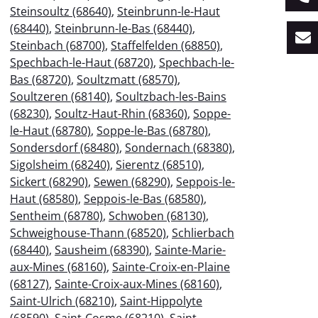
Steinsoultz (68640)
,
Steinbrunn-le-Haut
(68440)
,
Steinbrunn-le-Bas (68440)
,
Steinbach (68700)
,
Staffelfelden (68850)
,
Spechbach-le-Haut (68720)
,
Spechbach-le-
Bas (68720)
,
Soultzmatt (68570)
,
Soultzeren (68140)
,
Soultzbach-les-Bains
(68230)
,
Soultz-Haut-Rhin (68360)
,
Soppe-
le-Haut (68780)
,
Soppe-le-Bas (68780)
,
Sondersdorf (68480)
,
Sondernach (68380)
,
Sigolsheim (68240)
,
Sierentz (68510)
,
Sickert (68290)
,
Sewen (68290)
,
Seppois-le-
Haut (68580)
,
Seppois-le-Bas (68580)
,
Sentheim (68780)
,
Schwoben (68130)
,
Schweighouse-Thann (68520)
,
Schlierbach
(68440)
,
Sausheim (68390)
,
Sainte-Marie-
aux-Mines (68160)
,
Sainte-Croix-en-Plaine
(68127)
,
Sainte-Croix-aux-Mines (68160)
,
Saint-Ulrich (68210)
,
Saint-Hippolyte
(68590)
,
Saint-Cosme (68210)
,
Saint-