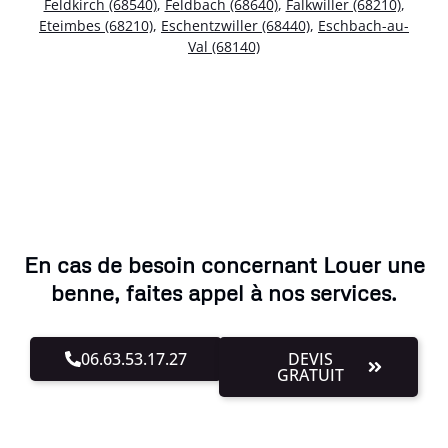
Feldkirch (68540)
,
Feldbach (68640)
,
Falkwiller (68210)
,
Eteimbes (68210)
,
Eschentzwiller (68440)
,
Eschbach-au-
Val (68140)
En cas de besoin concernant Louer une
benne, faites appel à nos services.
06.63.53.17.27
DEVIS
GRATUIT