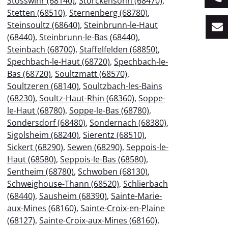
Stosswihr (68140)
,
Storckensohn (68470)
,
Stetten (68510)
,
Sternenberg (68780)
,
Steinsoultz (68640)
,
Steinbrunn-le-Haut
(68440)
,
Steinbrunn-le-Bas (68440)
,
Steinbach (68700)
,
Staffelfelden (68850)
,
Spechbach-le-Haut (68720)
,
Spechbach-le-
Bas (68720)
,
Soultzmatt (68570)
,
Soultzeren (68140)
,
Soultzbach-les-Bains
(68230)
,
Soultz-Haut-Rhin (68360)
,
Soppe-
le-Haut (68780)
,
Soppe-le-Bas (68780)
,
Sondersdorf (68480)
,
Sondernach (68380)
,
Sigolsheim (68240)
,
Sierentz (68510)
,
Sickert (68290)
,
Sewen (68290)
,
Seppois-le-
Haut (68580)
,
Seppois-le-Bas (68580)
,
Sentheim (68780)
,
Schwoben (68130)
,
Schweighouse-Thann (68520)
,
Schlierbach
(68440)
,
Sausheim (68390)
,
Sainte-Marie-
aux-Mines (68160)
,
Sainte-Croix-en-Plaine
(68127)
,
Sainte-Croix-aux-Mines (68160)
,