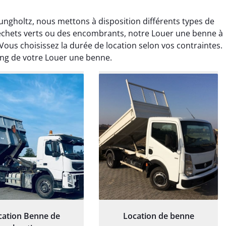
ngholtz, nous mettons à disposition différents types de
déchets verts ou des encombrants, notre Louer une benne à
Vous choisissez la durée de location selon vos contraintes.
ong de votre Louer une benne.
rélie Bonnet
Elisa Barreau
21 juin 2024
6 avril 2025
ice de terrassement
Parfait pour évacuer les
rdin à Var était
gravats de mon chantier.
ionnel. L'équipe a
Service rapide et efficace. Je
é de manière efficace
recommande sans
essionnelle, laissant
hésitation.
ardin impeccable et
our notre nouveau
et d'aménagement
cation Benne de
Location de benne
paysager.