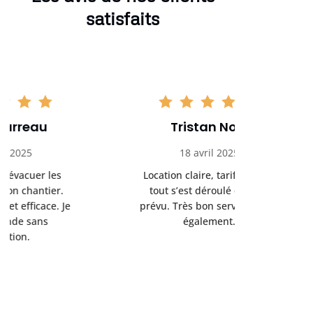
satisfaits
Tristan Noel
Chlo
18 avril 2025
30 
Location claire, tarifs justes,
Service au
tout s’est déroulé comme
été livrée p
prévu. Très bon service client
retrait s’e
également.
l’a