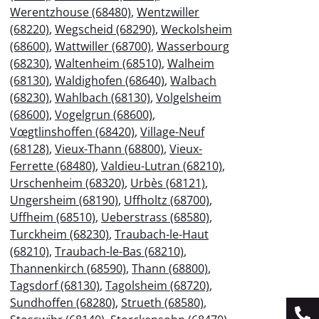
Werentzhouse (68480)
,
Wentzwiller
(68220)
,
Wegscheid (68290)
,
Weckolsheim
(68600)
,
Wattwiller (68700)
,
Wasserbourg
(68230)
,
Waltenheim (68510)
,
Walheim
(68130)
,
Waldighofen (68640)
,
Walbach
(68230)
,
Wahlbach (68130)
,
Volgelsheim
(68600)
,
Vogelgrun (68600)
,
Vœgtlinshoffen (68420)
,
Village-Neuf
(68128)
,
Vieux-Thann (68800)
,
Vieux-
Ferrette (68480)
,
Valdieu-Lutran (68210)
,
Urschenheim (68320)
,
Urbès (68121)
,
Ungersheim (68190)
,
Uffholtz (68700)
,
Uffheim (68510)
,
Ueberstrass (68580)
,
Turckheim (68230)
,
Traubach-le-Haut
(68210)
,
Traubach-le-Bas (68210)
,
Thannenkirch (68590)
,
Thann (68800)
,
Tagsdorf (68130)
,
Tagolsheim (68720)
,
Sundhoffen (68280)
,
Strueth (68580)
,