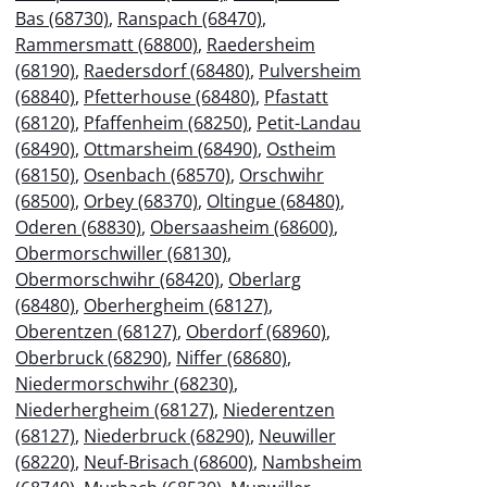
Bas (68730)
,
Ranspach (68470)
,
Rammersmatt (68800)
,
Raedersheim
(68190)
,
Raedersdorf (68480)
,
Pulversheim
(68840)
,
Pfetterhouse (68480)
,
Pfastatt
(68120)
,
Pfaffenheim (68250)
,
Petit-Landau
(68490)
,
Ottmarsheim (68490)
,
Ostheim
(68150)
,
Osenbach (68570)
,
Orschwihr
(68500)
,
Orbey (68370)
,
Oltingue (68480)
,
Oderen (68830)
,
Obersaasheim (68600)
,
Obermorschwiller (68130)
,
Obermorschwihr (68420)
,
Oberlarg
(68480)
,
Oberhergheim (68127)
,
Oberentzen (68127)
,
Oberdorf (68960)
,
Oberbruck (68290)
,
Niffer (68680)
,
Niedermorschwihr (68230)
,
Niederhergheim (68127)
,
Niederentzen
(68127)
,
Niederbruck (68290)
,
Neuwiller
(68220)
,
Neuf-Brisach (68600)
,
Nambsheim