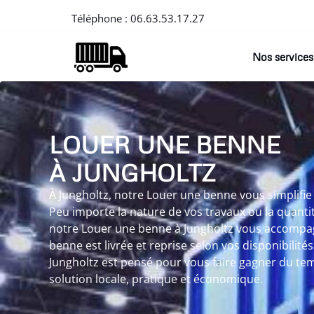
Téléphone :
06.63.53.17.27
Nos services
LOUER UNE BENNE
À JUNGHOLTZ
À Jungholtz, notre Louer une benne vous simplifie 
Peu importe la nature de vos travaux ou la quanti
notre Louer une benne à Jungholtz vous accompagn
benne est livrée et reprise selon vos disponibilité
Jungholtz est pensé pour vous faire gagner du temp
solution locale, pratique et économique.