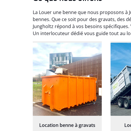
La Louer une benne que nous proposons à Ju
bennes. Que ce soit pour des gravats, des 
Jungholtz répond à vos besoins spécifiques. 
Un interlocuteur dédié vous guide tout au l
Au
Le serv
ja
except
travaill
et prof
notre j
prêt p
proj
Location benne à gravats
Lo