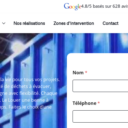
4.8/5 basés sur 628 avi
Nos réalisations
Zones d’intervention
Contact
Nom
*
la vie pour tous vos projets.
té de déchets à évacuer,
e avec flexibilité. Chaque
s. Le Louer une benne à
Téléphone
*
s. Faites le choix d’une