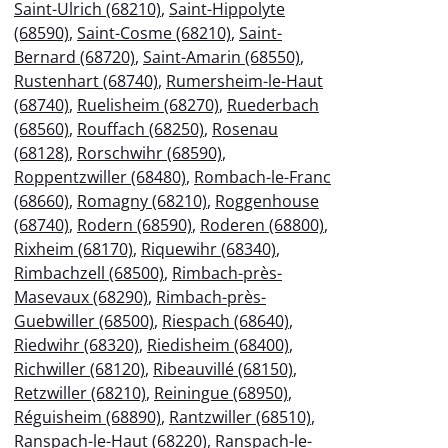
Saint-Ulrich (68210)
,
Saint-Hippolyte
(68590)
,
Saint-Cosme (68210)
,
Saint-
Bernard (68720)
,
Saint-Amarin (68550)
,
Rustenhart (68740)
,
Rumersheim-le-Haut
(68740)
,
Ruelisheim (68270)
,
Ruederbach
(68560)
,
Rouffach (68250)
,
Rosenau
(68128)
,
Rorschwihr (68590)
,
Roppentzwiller (68480)
,
Rombach-le-Franc
(68660)
,
Romagny (68210)
,
Roggenhouse
(68740)
,
Rodern (68590)
,
Roderen (68800)
,
Rixheim (68170)
,
Riquewihr (68340)
,
Rimbachzell (68500)
,
Rimbach-près-
Masevaux (68290)
,
Rimbach-près-
Guebwiller (68500)
,
Riespach (68640)
,
Riedwihr (68320)
,
Riedisheim (68400)
,
Richwiller (68120)
,
Ribeauvillé (68150)
,
Retzwiller (68210)
,
Reiningue (68950)
,
Réguisheim (68890)
,
Rantzwiller (68510)
,
Ranspach-le-Haut (68220)
,
Ranspach-le-