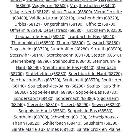
(68600)
,
Vogelgrun (68600)
,
Vœgtlinshoffen (68420)
,
Village-Neuf (68128)
,
Vieux-Thann (68800)
,
Vieux-Ferrette
(68480)
,
Valdieu-Lutran (68210)
,
Urschenheim (68320)
,
Urbès (68121)
,
Ungersheim (68190)
,
Uffholtz (68700)
,
Uffheim (68510)
,
Ueberstrass (68580)
,
Turckheim (68230)
,
Traubach-le-Haut (68210)
,
Traubach-le-Bas (68210)
,
Thannenkirch (68590)
,
Thann (68800)
,
Tagsdorf (68130)
,
Tagolsheim (68720)
,
Sundhoffen (68280)
,
Strueth (68580)
,
Stosswihr (68140)
,
Storckensohn (68470)
,
Stetten (68510)
,
Sternenberg (68780)
,
Steinsoultz (68640)
,
Steinbrunn-le-
Haut (68440)
,
Steinbrunn-le-Bas (68440)
,
Steinbach
(68700)
,
Staffelfelden (68850)
,
Spechbach-le-Haut (68720)
,
Spechbach-le-Bas (68720)
,
Soultzmatt (68570)
,
Soultzeren
(68140)
,
Soultzbach-les-Bains (68230)
,
Soultz-Haut-Rhin
(68360)
,
Soppe-le-Haut (68780)
,
Soppe-le-Bas (68780)
,
Sondersdorf (68480)
,
Sondernach (68380)
,
Sigolsheim
(68240)
,
Sierentz (68510)
,
Sickert (68290)
,
Sewen (68290)
,
Seppois-le-Haut (68580)
,
Seppois-le-Bas (68580)
,
Sentheim (68780)
,
Schwoben (68130)
,
Schweighouse-
Thann (68520)
,
Schlierbach (68440)
,
Sausheim (68390)
,
Sainte-Marie-aux-Mines (68160)
,
Sainte-Croix-en-Plaine