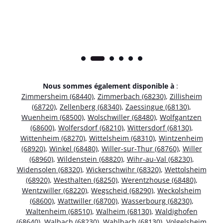
Nous sommes également disponible à
:
Zimmersheim (68440)
,
Zimmerbach (68230)
,
Zillisheim
(68720)
,
Zellenberg (68340)
,
Zaessingue (68130)
,
Wuenheim (68500)
,
Wolschwiller (68480)
,
Wolfgantzen
(68600)
,
Wolfersdorf (68210)
,
Wittersdorf (68130)
,
Wittenheim (68270)
,
Wittelsheim (68310)
,
Wintzenheim
(68920)
,
Winkel (68480)
,
Willer-sur-Thur (68760)
,
Willer
(68960)
,
Wildenstein (68820)
,
Wihr-au-Val (68230)
,
Widensolen (68320)
,
Wickerschwihr (68320)
,
Wettolsheim
(68920)
,
Westhalten (68250)
,
Werentzhouse (68480)
,
Wentzwiller (68220)
,
Wegscheid (68290)
,
Weckolsheim
(68600)
,
Wattwiller (68700)
,
Wasserbourg (68230)
,
Waltenheim (68510)
,
Walheim (68130)
,
Waldighofen
(68640)
,
Walbach (68230)
,
Wahlbach (68130)
,
Volgelsheim