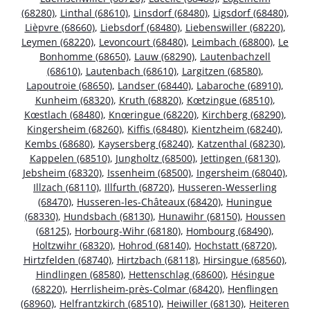
(68280)
,
Linthal (68610)
,
Linsdorf (68480)
,
Ligsdorf (68480)
,
Lièpvre (68660)
,
Liebsdorf (68480)
,
Liebenswiller (68220)
,
Leymen (68220)
,
Levoncourt (68480)
,
Leimbach (68800)
,
Le
Bonhomme (68650)
,
Lauw (68290)
,
Lautenbachzell
(68610)
,
Lautenbach (68610)
,
Largitzen (68580)
,
Lapoutroie (68650)
,
Landser (68440)
,
Labaroche (68910)
,
Kunheim (68320)
,
Kruth (68820)
,
Kœtzingue (68510)
,
Kœstlach (68480)
,
Knœringue (68220)
,
Kirchberg (68290)
,
Kingersheim (68260)
,
Kiffis (68480)
,
Kientzheim (68240)
,
Kembs (68680)
,
Kaysersberg (68240)
,
Katzenthal (68230)
,
Kappelen (68510)
,
Jungholtz (68500)
,
Jettingen (68130)
,
Jebsheim (68320)
,
Issenheim (68500)
,
Ingersheim (68040)
,
Illzach (68110)
,
Illfurth (68720)
,
Husseren-Wesserling
(68470)
,
Husseren-les-Châteaux (68420)
,
Huningue
(68330)
,
Hundsbach (68130)
,
Hunawihr (68150)
,
Houssen
(68125)
,
Horbourg-Wihr (68180)
,
Hombourg (68490)
,
Holtzwihr (68320)
,
Hohrod (68140)
,
Hochstatt (68720)
,
Hirtzfelden (68740)
,
Hirtzbach (68118)
,
Hirsingue (68560)
,
Hindlingen (68580)
,
Hettenschlag (68600)
,
Hésingue
(68220)
,
Herrlisheim-près-Colmar (68420)
,
Henflingen
(68960)
,
Helfrantzkirch (68510)
,
Heiwiller (68130)
,
Heiteren