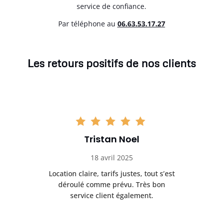
service de confiance.
Par téléphone au
06.63.53.17.27
Les retours positifs de nos clients
Tristan Noel
18 avril 2025
 de
Location claire, tarifs justes, tout s’est
Se
t
déroulé comme prévu. Très bon
pile
service client également.