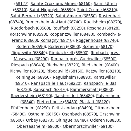
(68127)
,
Sainte-Croix-aux-Mines (68160)
,
Saint-Ulrich
(68210)
,
Saint-Hippolyte (68590)
,
Saint-Cosme (68210)
,
Saint-Bernard (68720)
,
Saint-Amarin (68550)
,
Rustenhart
(68740)
,
Rumersheim-le-Haut (68740)
,
Ruelisheim (68270)
,
Ruederbach (68560)
,
Rouffach (68250)
,
Rosenau (68128)
,
Rorschwihr (68590)
,
Roppentzwiller (68480)
,
Rombach-le-
Franc (68660)
,
Romagny (68210)
,
Roggenhouse (68740)
,
Rodern (68590)
,
Roderen (68800)
,
Rixheim (68170)
,
Riquewihr (68340)
,
Rimbachzell (68500)
,
Rimbach-près-
Masevaux (68290)
,
Rimbach-près-Guebwiller (68500)
,
Riespach (68640)
,
Riedwihr (68320)
,
Riedisheim (68400)
,
Richwiller (68120)
,
Ribeauvillé (68150)
,
Retzwiller (68210)
,
Reiningue (68950)
,
Réguisheim (68890)
,
Rantzwiller
(68510)
,
Ranspach-le-Haut (68220)
,
Ranspach-le-Bas
(68730)
,
Ranspach (68470)
,
Rammersmatt (68800)
,
Raedersheim (68190)
,
Raedersdorf (68480)
,
Pulversheim
(68840)
,
Pfetterhouse (68480)
,
Pfastatt (68120)
,
Pfaffenheim (68250)
,
Petit-Landau (68490)
,
Ottmarsheim
(68490)
,
Ostheim (68150)
,
Osenbach (68570)
,
Orschwihr
(68500)
,
Orbey (68370)
,
Oltingue (68480)
,
Oderen (68830)
,
Obersaasheim (68600)
,
Obermorschwiller (68130)
,