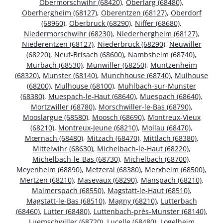
Obermorschwihr (68420)
,
Oberlarg (68480)
,
Oberhergheim (68127)
,
Oberentzen (68127)
,
Oberdorf
(68960)
,
Oberbruck (68290)
,
Niffer (68680)
,
Niedermorschwihr (68230)
,
Niederhergheim (68127)
,
Niederentzen (68127)
,
Niederbruck (68290)
,
Neuwiller
(68220)
,
Neuf-Brisach (68600)
,
Nambsheim (68740)
,
Murbach (68530)
,
Munwiller (68250)
,
Muntzenheim
(68320)
,
Munster (68140)
,
Munchhouse (68740)
,
Mulhouse
(68200)
,
Mulhouse (68100)
,
Muhlbach-sur-Munster
(68380)
,
Muespach-le-Haut (68640)
,
Muespach (68640)
,
Mortzwiller (68780)
,
Morschwiller-le-Bas (68790)
,
Mooslargue (68580)
,
Moosch (68690)
,
Montreux-Vieux
(68210)
,
Montreux-Jeune (68210)
,
Mollau (68470)
,
Mœrnach (68480)
,
Mitzach (68470)
,
Mittlach (68380)
,
Mittelwihr (68630)
,
Michelbach-le-Haut (68220)
,
Michelbach-le-Bas (68730)
,
Michelbach (68700)
,
Meyenheim (68890)
,
Metzeral (68380)
,
Merxheim (68500)
,
Mertzen (68210)
,
Masevaux (68290)
,
Manspach (68210)
,
Malmerspach (68550)
,
Magstatt-le-Haut (68510)
,
Magstatt-le-Bas (68510)
,
Magny (68210)
,
Lutterbach
(68460)
,
Lutter (68480)
,
Luttenbach-près-Munster (68140)
,
Luemschwiller (68720)
,
Lucelle (68480)
,
Logelheim