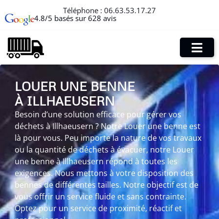
Téléphone :
06.63.53.17.27
4.8/5 basés sur 628 avis
LOUER UNE BENNE
À ILLHAEUSERN
Besoin d’une solution efficace pour gérer vos
déchets à Illhaeusern ? Notre Louer une benne est
là pour vous. Peu importe la nature de vos travaux
ou la quantité de déchets à évacuer, notre Louer
une benne à Illhaeusern répond à toutes les
exigences. Nous mettons à votre disposition des
bennes de différentes tailles. Notre objectif est de
vous offrir un service fluide et sans contrainte.
Optez pour un service de proximité, réactif et