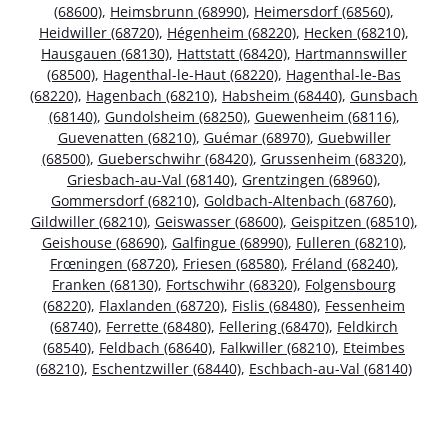
(68600)
,
Heimsbrunn (68990)
,
Heimersdorf (68560)
,
Heidwiller (68720)
,
Hégenheim (68220)
,
Hecken (68210)
,
Hausgauen (68130)
,
Hattstatt (68420)
,
Hartmannswiller
(68500)
,
Hagenthal-le-Haut (68220)
,
Hagenthal-le-Bas
(68220)
,
Hagenbach (68210)
,
Habsheim (68440)
,
Gunsbach
(68140)
,
Gundolsheim (68250)
,
Guewenheim (68116)
,
Guevenatten (68210)
,
Guémar (68970)
,
Guebwiller
(68500)
,
Gueberschwihr (68420)
,
Grussenheim (68320)
,
Griesbach-au-Val (68140)
,
Grentzingen (68960)
,
Gommersdorf (68210)
,
Goldbach-Altenbach (68760)
,
Gildwiller (68210)
,
Geiswasser (68600)
,
Geispitzen (68510)
,
Geishouse (68690)
,
Galfingue (68990)
,
Fulleren (68210)
,
Frœningen (68720)
,
Friesen (68580)
,
Fréland (68240)
,
Franken (68130)
,
Fortschwihr (68320)
,
Folgensbourg
(68220)
,
Flaxlanden (68720)
,
Fislis (68480)
,
Fessenheim
(68740)
,
Ferrette (68480)
,
Fellering (68470)
,
Feldkirch
(68540)
,
Feldbach (68640)
,
Falkwiller (68210)
,
Eteimbes
(68210)
,
Eschentzwiller (68440)
,
Eschbach-au-Val (68140)