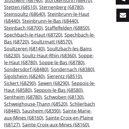
Stosswihr (68140)
,
Storckensohn (68470)
,
Stetten (68510)
,
Sternenberg (68780)
,
Steinsoultz (68640)
,
Steinbrunn-le-Haut
(68440)
,
Steinbrunn-le-Bas (68440)
,
Steinbach (68700)
,
Staffelfelden (68850)
,
Spechbach-le-Haut (68720)
,
Spechbach-le-
Bas (68720)
,
Soultzmatt (68570)
,
Soultzeren (68140)
,
Soultzbach-les-Bains
(68230)
,
Soultz-Haut-Rhin (68360)
,
Soppe-
le-Haut (68780)
,
Soppe-le-Bas (68780)
,
Sondersdorf (68480)
,
Sondernach (68380)
,
Sigolsheim (68240)
,
Sierentz (68510)
,
Sickert (68290)
,
Sewen (68290)
,
Seppois-le-
Haut (68580)
,
Seppois-le-Bas (68580)
,
Sentheim (68780)
,
Schwoben (68130)
,
Schweighouse-Thann (68520)
,
Schlierbach
(68440)
,
Sausheim (68390)
,
Sainte-Marie-
aux-Mines (68160)
,
Sainte-Croix-en-Plaine
(68127)
,
Sainte-Croix-aux-Mines (68160)
,