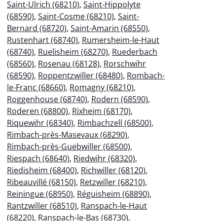
Saint-Ulrich (68210)
,
Saint-Hippolyte
(68590)
,
Saint-Cosme (68210)
,
Saint-
Bernard (68720)
,
Saint-Amarin (68550)
,
Rustenhart (68740)
,
Rumersheim-le-Haut
(68740)
,
Ruelisheim (68270)
,
Ruederbach
(68560)
,
Rosenau (68128)
,
Rorschwihr
(68590)
,
Roppentzwiller (68480)
,
Rombach-
le-Franc (68660)
,
Romagny (68210)
,
Roggenhouse (68740)
,
Rodern (68590)
,
Roderen (68800)
,
Rixheim (68170)
,
Riquewihr (68340)
,
Rimbachzell (68500)
,
Rimbach-près-Masevaux (68290)
,
Rimbach-près-Guebwiller (68500)
,
Riespach (68640)
,
Riedwihr (68320)
,
Riedisheim (68400)
,
Richwiller (68120)
,
Ribeauvillé (68150)
,
Retzwiller (68210)
,
Reiningue (68950)
,
Réguisheim (68890)
,
Rantzwiller (68510)
,
Ranspach-le-Haut
(68220)
,
Ranspach-le-Bas (68730)
,