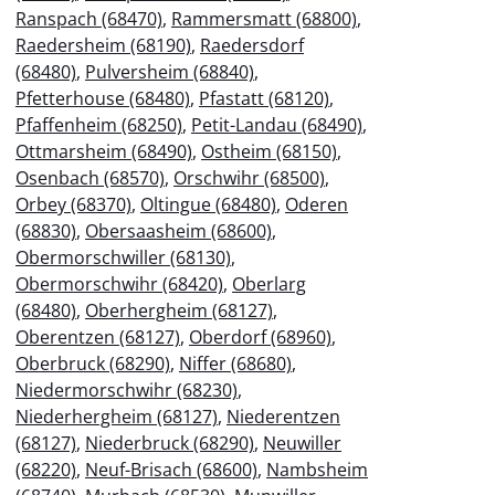
Ranspach (68470)
,
Rammersmatt (68800)
,
Raedersheim (68190)
,
Raedersdorf
(68480)
,
Pulversheim (68840)
,
Pfetterhouse (68480)
,
Pfastatt (68120)
,
Pfaffenheim (68250)
,
Petit-Landau (68490)
,
Ottmarsheim (68490)
,
Ostheim (68150)
,
Osenbach (68570)
,
Orschwihr (68500)
,
Orbey (68370)
,
Oltingue (68480)
,
Oderen
(68830)
,
Obersaasheim (68600)
,
Obermorschwiller (68130)
,
Obermorschwihr (68420)
,
Oberlarg
(68480)
,
Oberhergheim (68127)
,
Oberentzen (68127)
,
Oberdorf (68960)
,
Oberbruck (68290)
,
Niffer (68680)
,
Niedermorschwihr (68230)
,
Niederhergheim (68127)
,
Niederentzen
(68127)
,
Niederbruck (68290)
,
Neuwiller
(68220)
,
Neuf-Brisach (68600)
,
Nambsheim