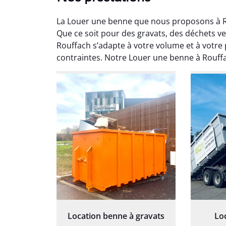
La Louer une benne que nous proposons à R
Que ce soit pour des gravats, des déchets 
Rouffach s’adapte à votre volume et à votre 
contraintes. Notre Louer une benne à Rouf
Au
Le serv
ja
except
travaill
et prof
notre j
prêt p
proj
Location benne à gravats
Lo