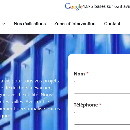
4.8/5 basés sur 628 avi
Nos réalisations
Zones d’intervention
Contact
Nom
*
a vie pour tous vos projets.
té de déchets à évacuer,
 avec flexibilité. Nous
tes tailles. Avec notre
Téléphone
*
ement personnalisé. Faites
ique.