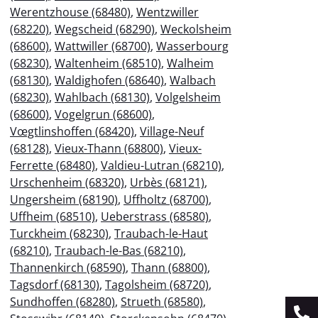
Werentzhouse (68480)
,
Wentzwiller
(68220)
,
Wegscheid (68290)
,
Weckolsheim
(68600)
,
Wattwiller (68700)
,
Wasserbourg
(68230)
,
Waltenheim (68510)
,
Walheim
(68130)
,
Waldighofen (68640)
,
Walbach
(68230)
,
Wahlbach (68130)
,
Volgelsheim
(68600)
,
Vogelgrun (68600)
,
Vœgtlinshoffen (68420)
,
Village-Neuf
(68128)
,
Vieux-Thann (68800)
,
Vieux-
Ferrette (68480)
,
Valdieu-Lutran (68210)
,
Urschenheim (68320)
,
Urbès (68121)
,
Ungersheim (68190)
,
Uffholtz (68700)
,
Uffheim (68510)
,
Ueberstrass (68580)
,
Turckheim (68230)
,
Traubach-le-Haut
(68210)
,
Traubach-le-Bas (68210)
,
Thannenkirch (68590)
,
Thann (68800)
,
Tagsdorf (68130)
,
Tagolsheim (68720)
,
Sundhoffen (68280)
,
Strueth (68580)
,