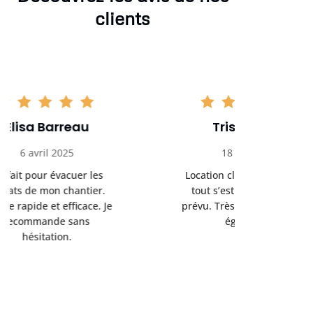
clients
Tristan Noel
Chlo
18 avril 2025
30 
Location claire, tarifs justes,
Service au
tout s’est déroulé comme
été livrée p
prévu. Très bon service client
retrait s’e
également.
l’a