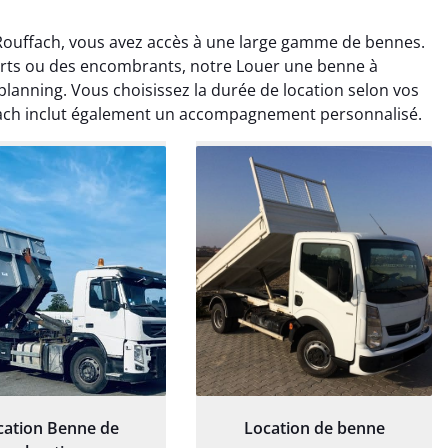
ouffach, vous avez accès à une large gamme de bennes.
verts ou des encombrants, notre Louer une benne à
planning. Vous choisissez la durée de location selon vos
fach inclut également un accompagnement personnalisé.
rélie Bonnet
Elisa Barreau
21 juin 2024
6 avril 2025
ice de terrassement
Parfait pour évacuer les
rdin à Var était
gravats de mon chantier.
ionnel. L'équipe a
Service rapide et efficace. Je
é de manière efficace
recommande sans
essionnelle, laissant
hésitation.
ardin impeccable et
our notre nouveau
et d'aménagement
cation Benne de
Location de benne
paysager.