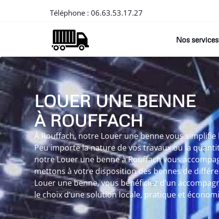
Téléphone :
06.63.53.17.27
Nos services
LOUER UNE BENNE
À ROUFFACH
À Rouffach, notre Louer une benne vous simplifie l
Peu importe la nature de vos travaux ou la quanti
notre Louer une benne à Rouffach vous accompagne
mettons à votre disposition des bennes de différen
Louer une benne, vous bénéficiez d’un accompagn
le choix d’une solution locale, pratique et économ