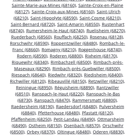
Sainte-Marie-aux-Mines (68160)
,
Sainte-Croix-en-Plaine
(68127)
,
Sainte-Croix-aux-Mines (68160)
,
Saint-Ulrich
(68210)
,
Saint-Hippolyte (68590)
,
Saint-Cosme (68210)
,
Saint-Bernard (68720)
,
Saint-Amarin (68550)
,
Rustenhart
(68740)
,
Rumersheim-le-Haut (68740)
,
Ruelisheim (68270)
,
Ruederbach (68560)
,
Rouffach (68250)
,
Rosenau (68128)
,
Rorschwihr (68590)
,
Roppentzwiller (68480)
,
Rombach-le-
Franc (68660)
,
Romagny (68210)
,
Roggenhouse (68740)
,
Rodern (68590)
,
Roderen (68800)
,
Rixheim (68170)
,
Riquewihr (68340)
,
Rimbachzell (68500)
,
Rimbach-près-
Masevaux (68290)
,
Rimbach-près-Guebwiller (68500)
,
Riespach (68640)
,
Riedwihr (68320)
,
Riedisheim (68400)
,
Richwiller (68120)
,
Ribeauvillé (68150)
,
Retzwiller (68210)
,
Reiningue (68950)
,
Réguisheim (68890)
,
Rantzwiller
(68510)
,
Ranspach-le-Haut (68220)
,
Ranspach-le-Bas
(68730)
,
Ranspach (68470)
,
Rammersmatt (68800)
,
Raedersheim (68190)
,
Raedersdorf (68480)
,
Pulversheim
(68840)
,
Pfetterhouse (68480)
,
Pfastatt (68120)
,
Pfaffenheim (68250)
,
Petit-Landau (68490)
,
Ottmarsheim
(68490)
,
Ostheim (68150)
,
Osenbach (68570)
,
Orschwihr
(68500)
,
Orbey (68370)
,
Oltingue (68480)
,
Oderen (68830)
,