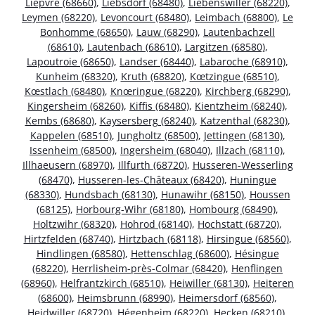
Lièpvre (68660)
,
Liebsdorf (68480)
,
Liebenswiller (68220)
,
Leymen (68220)
,
Levoncourt (68480)
,
Leimbach (68800)
,
Le
Bonhomme (68650)
,
Lauw (68290)
,
Lautenbachzell
(68610)
,
Lautenbach (68610)
,
Largitzen (68580)
,
Lapoutroie (68650)
,
Landser (68440)
,
Labaroche (68910)
,
Kunheim (68320)
,
Kruth (68820)
,
Kœtzingue (68510)
,
Kœstlach (68480)
,
Knœringue (68220)
,
Kirchberg (68290)
,
Kingersheim (68260)
,
Kiffis (68480)
,
Kientzheim (68240)
,
Kembs (68680)
,
Kaysersberg (68240)
,
Katzenthal (68230)
,
Kappelen (68510)
,
Jungholtz (68500)
,
Jettingen (68130)
,
Issenheim (68500)
,
Ingersheim (68040)
,
Illzach (68110)
,
Illhaeusern (68970)
,
Illfurth (68720)
,
Husseren-Wesserling
(68470)
,
Husseren-les-Châteaux (68420)
,
Huningue
(68330)
,
Hundsbach (68130)
,
Hunawihr (68150)
,
Houssen
(68125)
,
Horbourg-Wihr (68180)
,
Hombourg (68490)
,
Holtzwihr (68320)
,
Hohrod (68140)
,
Hochstatt (68720)
,
Hirtzfelden (68740)
,
Hirtzbach (68118)
,
Hirsingue (68560)
,
Hindlingen (68580)
,
Hettenschlag (68600)
,
Hésingue
(68220)
,
Herrlisheim-près-Colmar (68420)
,
Henflingen
(68960)
,
Helfrantzkirch (68510)
,
Heiwiller (68130)
,
Heiteren
(68600)
,
Heimsbrunn (68990)
,
Heimersdorf (68560)
,
Heidwiller (68720)
,
Hégenheim (68220)
,
Hecken (68210)
,