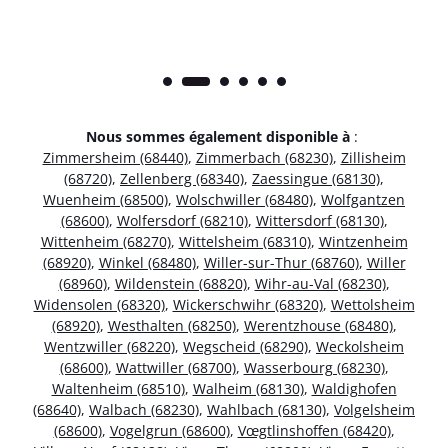
Nous sommes également disponible à
:
Zimmersheim (68440)
,
Zimmerbach (68230)
,
Zillisheim
(68720)
,
Zellenberg (68340)
,
Zaessingue (68130)
,
Wuenheim (68500)
,
Wolschwiller (68480)
,
Wolfgantzen
(68600)
,
Wolfersdorf (68210)
,
Wittersdorf (68130)
,
Wittenheim (68270)
,
Wittelsheim (68310)
,
Wintzenheim
(68920)
,
Winkel (68480)
,
Willer-sur-Thur (68760)
,
Willer
(68960)
,
Wildenstein (68820)
,
Wihr-au-Val (68230)
,
Widensolen (68320)
,
Wickerschwihr (68320)
,
Wettolsheim
(68920)
,
Westhalten (68250)
,
Werentzhouse (68480)
,
Wentzwiller (68220)
,
Wegscheid (68290)
,
Weckolsheim
(68600)
,
Wattwiller (68700)
,
Wasserbourg (68230)
,
Waltenheim (68510)
,
Walheim (68130)
,
Waldighofen
(68640)
,
Walbach (68230)
,
Wahlbach (68130)
,
Volgelsheim
(68600)
,
Vogelgrun (68600)
,
Vœgtlinshoffen (68420)
,