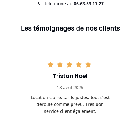
Par téléphone au
06.63.53.17.27
Les témoignages de nos clients
Tristan Noel
18 avril 2025
 de
Location claire, tarifs justes, tout s’est
Se
t
déroulé comme prévu. Très bon
pile
service client également.