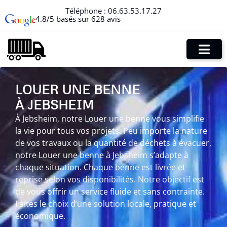
Téléphone :
06.63.53.17.27
4.8/5 basés sur 628 avis
LOUER UNE BENNE
À JEBSHEIM
À Jebsheim, notre Louer une benne vous simplifie
la vie pour tous vos projets. Peu importe la nature
de vos travaux ou la quantité de déchets à évacuer,
notre Louer une benne à Jebsheim s’adapte à
chaque situation. Chaque benne est livrée et
reprise selon vos disponibilités. Notre objectif est
de vous offrir un service fluide et sans contrainte.
Faites le choix d’une solution locale, pratique et
économique.