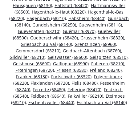
Hausgauen (68130)
,
Hattstatt (68420)
,
Hartmannswiller
(68500)
,
Hagenthal-le-Haut (68220)
,
Hagenthal-le-Bas
(68220)
,
Hagenbach (68210)
,
Habsheim (68440)
,
Gunsbach
(68140)
,
Gundolsheim (68250)
,
Guewenheim (68116)
,
Guevenatten (68210)
,
Guémar (68970)
,
Guebwiller
(68500)
,
Gueberschwihr (68420)
,
Grussenheim (68320)
,
Griesbach-au-Val (68140)
,
Grentzingen (68960)
,
Gommersdorf (68210)
,
Goldbach-Altenbach (68760)
,
Gildwiller (68210)
,
Geiswasser (68600)
,
Geispitzen (68510)
,
Geishouse (68690)
,
Galfingue (68990)
,
Fulleren (68210)
,
Frœningen (68720)
,
Friesen (68580)
,
Fréland (68240)
,
Franken (68130)
,
Fortschwihr (68320)
,
Folgensbourg
(68220)
,
Flaxlanden (68720)
,
Fislis (68480)
,
Fessenheim
(68740)
,
Ferrette (68480)
,
Fellering (68470)
,
Feldkirch
(68540)
,
Feldbach (68640)
,
Falkwiller (68210)
,
Eteimbes
(68210)
,
Eschentzwiller (68440)
,
Eschbach-au-Val (68140)