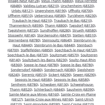
Village-Neuf (68128)
,
Vieux-Thann (68800)
,
Vieux-Ferrette
(68480)
,
Valdieu-Lutran (68210)
,
Urschenheim (68320)
,
Urbès (68121)
,
Ungersheim (68190)
,
Uffholtz (68700)
,
Uffheim (68510)
,
Ueberstrass (68580)
,
Turckheim (68230)
,
Traubach-le-Haut (68210)
,
Traubach-le-Bas (68210)
,
Thannenkirch (68590)
,
Thann (68800)
,
Tagsdorf (68130)
,
Tagolsheim (68720)
,
Sundhoffen (68280)
,
Strueth (68580)
,
Stosswihr (68140)
,
Storckensohn (68470)
,
Stetten (68510)
,
Sternenberg (68780)
,
Steinsoultz (68640)
,
Steinbrunn-le-
Haut (68440)
,
Steinbrunn-le-Bas (68440)
,
Steinbach
(68700)
,
Staffelfelden (68850)
,
Spechbach-le-Haut (68720)
,
Spechbach-le-Bas (68720)
,
Soultzmatt (68570)
,
Soultzeren
(68140)
,
Soultzbach-les-Bains (68230)
,
Soultz-Haut-Rhin
(68360)
,
Soppe-le-Haut (68780)
,
Soppe-le-Bas (68780)
,
Sondersdorf (68480)
,
Sondernach (68380)
,
Sigolsheim
(68240)
,
Sierentz (68510)
,
Sickert (68290)
,
Sewen (68290)
,
Seppois-le-Haut (68580)
,
Seppois-le-Bas (68580)
,
Sentheim (68780)
,
Schwoben (68130)
,
Schweighouse-
Thann (68520)
,
Schlierbach (68440)
,
Sausheim (68390)
,
Sainte-Marie-aux-Mines (68160)
,
Sainte-Croix-en-Plaine
(68127)
,
Sainte-Croix-aux-Mines (68160)
,
Saint-Ulrich
(68210)
,
Saint-Hippolyte (68590)
,
Saint-Cosme (68210)
,