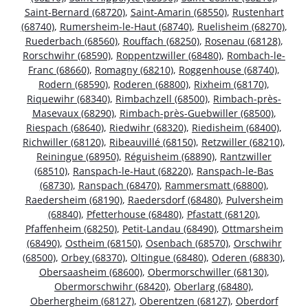
Saint-Bernard (68720)
,
Saint-Amarin (68550)
,
Rustenhart
(68740)
,
Rumersheim-le-Haut (68740)
,
Ruelisheim (68270)
,
Ruederbach (68560)
,
Rouffach (68250)
,
Rosenau (68128)
,
Rorschwihr (68590)
,
Roppentzwiller (68480)
,
Rombach-le-
Franc (68660)
,
Romagny (68210)
,
Roggenhouse (68740)
,
Rodern (68590)
,
Roderen (68800)
,
Rixheim (68170)
,
Riquewihr (68340)
,
Rimbachzell (68500)
,
Rimbach-près-
Masevaux (68290)
,
Rimbach-près-Guebwiller (68500)
,
Riespach (68640)
,
Riedwihr (68320)
,
Riedisheim (68400)
,
Richwiller (68120)
,
Ribeauvillé (68150)
,
Retzwiller (68210)
,
Reiningue (68950)
,
Réguisheim (68890)
,
Rantzwiller
(68510)
,
Ranspach-le-Haut (68220)
,
Ranspach-le-Bas
(68730)
,
Ranspach (68470)
,
Rammersmatt (68800)
,
Raedersheim (68190)
,
Raedersdorf (68480)
,
Pulversheim
(68840)
,
Pfetterhouse (68480)
,
Pfastatt (68120)
,
Pfaffenheim (68250)
,
Petit-Landau (68490)
,
Ottmarsheim
(68490)
,
Ostheim (68150)
,
Osenbach (68570)
,
Orschwihr
(68500)
,
Orbey (68370)
,
Oltingue (68480)
,
Oderen (68830)
,
Obersaasheim (68600)
,
Obermorschwiller (68130)
,
Obermorschwihr (68420)
,
Oberlarg (68480)
,
Oberhergheim (68127)
,
Oberentzen (68127)
,
Oberdorf