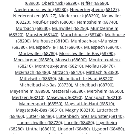
(68960)
,
Oberbruck (68290)
,
Niffer (68680)
,
Niedermorschwihr (68230)
,
Niederhergheim (68127)
,
Niederentzen (68127)
,
Niederbruck (68290)
,
Neuwiller
(68220)
,
Neuf-Brisach (68600)
,
Nambsheim (68740)
,
Murbach (68530)
,
Munwiller (68250)
,
Muntzenheim
(68320)
,
Munster (68140)
,
Munchhouse (68740)
,
Mulhouse
(68200)
,
Mulhouse (68100)
,
Muhlbach-sur-Munster
(68380)
,
Muespach-le-Haut (68640)
,
Muespach (68640)
,
Mortzwiller (68780)
,
Morschwiller-le-Bas (68790)
,
Mooslargue (68580)
,
Moosch (68690)
,
Montreux-Vieux
(68210)
,
Montreux-Jeune (68210)
,
Mollau (68470)
,
Mœrnach (68480)
,
Mitzach (68470)
,
Mittlach (68380)
,
Mittelwihr (68630)
,
Michelbach-le-Haut (68220)
,
Michelbach-le-Bas (68730)
,
Michelbach (68700)
,
Meyenheim (68890)
,
Metzeral (68380)
,
Merxheim (68500)
,
Mertzen (68210)
,
Masevaux (68290)
,
Manspach (68210)
,
Malmerspach (68550)
,
Magstatt-le-Haut (68510)
,
Magstatt-le-Bas (68510)
,
Magny (68210)
,
Lutterbach
(68460)
,
Lutter (68480)
,
Luttenbach-près-Munster (68140)
,
Luemschwiller (68720)
,
Lucelle (68480)
,
Logelheim
(68280)
,
Linthal (68610)
,
Linsdorf (68480)
,
Ligsdorf (68480)
,