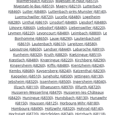
Malmerspach (68550)
,
Magstatt-le-Haut (68510)
,
Magstatt-le-Bas (68510)
,
Magny (68210)
,
Lutterbach
(68460)
,
Lutter (68480)
,
Luttenbach-près-Munster (68140)
,
Luemschwiller (68720)
,
Lucelle (68480)
,
Logelheim
(68280)
,
Linthal (68610)
,
Linsdorf (68480)
,
Ligsdorf (68480)
,
Lièpvre (68660)
,
Liebsdorf (68480)
,
Liebenswiller (68220)
,
Leymen (68220)
,
Levoncourt (68480)
,
Leimbach (68800)
,
Le
Bonhomme (68650)
,
Lauw (68290)
,
Lautenbachzell
(68610)
,
Lautenbach (68610)
,
Largitzen (68580)
,
Lapoutroie (68650)
,
Landser (68440)
,
Labaroche (68910)
,
Kunheim (68320)
,
Kruth (68820)
,
Kœtzingue (68510)
,
Kœstlach (68480)
,
Knœringue (68220)
,
Kirchberg (68290)
,
Kingersheim (68260)
,
Kiffis (68480)
,
Kientzheim (68240)
,
Kembs (68680)
,
Kaysersberg (68240)
,
Katzenthal (68230)
,
Kappelen (68510)
,
Jungholtz (68500)
,
Jettingen (68130)
,
Jebsheim (68320)
,
Issenheim (68500)
,
Ingersheim (68040)
,
Illzach (68110)
,
Illhaeusern (68970)
,
Illfurth (68720)
,
Husseren-Wesserling (68470)
,
Husseren-les-Châteaux
(68420)
,
Huningue (68330)
,
Hundsbach (68130)
,
Hunawihr
(68150)
,
Houssen (68125)
,
Horbourg-Wihr (68180)
,
Hombourg (68490)
,
Holtzwihr (68320)
,
Hohrod (68140)
,
Hochstatt (68720)
,
Hirtzfelden (68740)
,
Hirtzbach (68118)
,