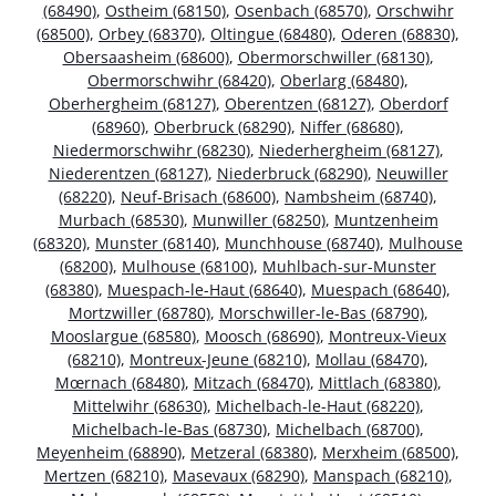
(68490)
,
Ostheim (68150)
,
Osenbach (68570)
,
Orschwihr
(68500)
,
Orbey (68370)
,
Oltingue (68480)
,
Oderen (68830)
,
Obersaasheim (68600)
,
Obermorschwiller (68130)
,
Obermorschwihr (68420)
,
Oberlarg (68480)
,
Oberhergheim (68127)
,
Oberentzen (68127)
,
Oberdorf
(68960)
,
Oberbruck (68290)
,
Niffer (68680)
,
Niedermorschwihr (68230)
,
Niederhergheim (68127)
,
Niederentzen (68127)
,
Niederbruck (68290)
,
Neuwiller
(68220)
,
Neuf-Brisach (68600)
,
Nambsheim (68740)
,
Murbach (68530)
,
Munwiller (68250)
,
Muntzenheim
(68320)
,
Munster (68140)
,
Munchhouse (68740)
,
Mulhouse
(68200)
,
Mulhouse (68100)
,
Muhlbach-sur-Munster
(68380)
,
Muespach-le-Haut (68640)
,
Muespach (68640)
,
Mortzwiller (68780)
,
Morschwiller-le-Bas (68790)
,
Mooslargue (68580)
,
Moosch (68690)
,
Montreux-Vieux
(68210)
,
Montreux-Jeune (68210)
,
Mollau (68470)
,
Mœrnach (68480)
,
Mitzach (68470)
,
Mittlach (68380)
,
Mittelwihr (68630)
,
Michelbach-le-Haut (68220)
,
Michelbach-le-Bas (68730)
,
Michelbach (68700)
,
Meyenheim (68890)
,
Metzeral (68380)
,
Merxheim (68500)
,
Mertzen (68210)
,
Masevaux (68290)
,
Manspach (68210)
,