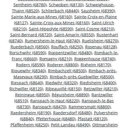
Sentheim (68780)
,
Schwoben (68130)
,
Schweighouse-
Thann (68520)
,
Schlierbach (68440)
,
Sausheim (68390)
,
Sainte-Marie-aux-Mines (68160)
,
Sainte-Croix-en-Plaine
(68127)
,
Sainte-Croix-aux-Mines (68160)
,
Saint-Ulrich
(68210)
,
Saint-Hippolyte (68590)
,
Saint-Cosme (68210)
,
Saint-Bernard (68720)
,
Saint-Amarin (68550)
,
Rustenhart
(68740)
,
Rumersheim-le-Haut (68740)
,
Ruelisheim (68270)
,
Ruederbach (68560)
,
Rouffach (68250)
,
Rosenau (68128)
,
Rorschwihr (68590)
,
Roppentzwiller (68480)
,
Rombach-le-
Franc (68660)
,
Romagny (68210)
,
Roggenhouse (68740)
,
Rodern (68590)
,
Roderen (68800)
,
Rixheim (68170)
,
Riquewihr (68340)
,
Rimbachzell (68500)
,
Rimbach-près-
Masevaux (68290)
,
Rimbach-près-Guebwiller (68500)
,
Riespach (68640)
,
Riedwihr (68320)
,
Riedisheim (68400)
,
Richwiller (68120)
,
Ribeauvillé (68150)
,
Retzwiller (68210)
,
Reiningue (68950)
,
Réguisheim (68890)
,
Rantzwiller
(68510)
,
Ranspach-le-Haut (68220)
,
Ranspach-le-Bas
(68730)
,
Ranspach (68470)
,
Rammersmatt (68800)
,
Raedersheim (68190)
,
Raedersdorf (68480)
,
Pulversheim
(68840)
,
Pfetterhouse (68480)
,
Pfastatt (68120)
,
Pfaffenheim (68250)
,
Petit-Landau (68490)
,
Ottmarsheim