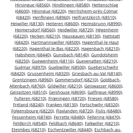
Hirsingue (68560)
,
Hindlingen (68580)
,
Hettenschlag
(68600)
,
Hésingue (68220)
,
Herrlisheim-près-Colmar
(68420)
,
Henflingen (68960)
,
Helfrantzkirch (68510)
,
Heiwiller (68130)
,
Heiteren (68600)
,
Heimsbrunn (68990)
,
Heimersdorf (68560)
,
Heidwiller (68720)
,
Hégenheim
(68220)
,
Hecken (68210)
,
Hausgauen (68130)
,
Hattstatt
(68420)
,
Hartmannswiller (68500)
,
Hagenthal-le-Haut
(68220)
,
Hagenthal-le-Bas (68220)
,
Hagenbach (68210)
,
Habsheim (68440)
,
Gunsbach (68140)
,
Gundolsheim
(68250)
,
Guewenheim (68116)
,
Guevenatten (68210)
,
Guémar (68970)
,
Guebwiller (68500)
,
Gueberschwihr
(68420)
,
Grussenheim (68320)
,
Griesbach-au-Val (68140)
,
Grentzingen (68960)
,
Gommersdorf (68210)
,
Goldbach-
Altenbach (68760)
,
Gildwiller (68210)
,
Geiswasser (68600)
,
Geispitzen (68510)
,
Geishouse (68690)
,
Galfingue (68990)
,
Fulleren (68210)
,
Frœningen (68720)
,
Friesen (68580)
,
Fréland (68240)
,
Franken (68130)
,
Fortschwihr (68320)
,
Folgensbourg (68220)
,
Flaxlanden (68720)
,
Fislis (68480)
,
Fessenheim (68740)
,
Ferrette (68480)
,
Fellering (68470)
,
Feldkirch (68540)
,
Feldbach (68640)
,
Falkwiller (68210)
,
Eteimbes (68210)
,
Eschentzwiller (68440)
,
Eschbach-au-