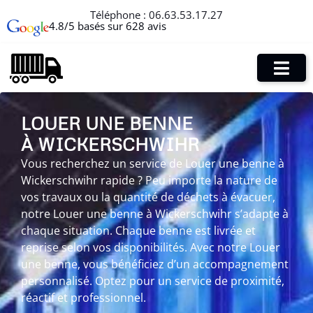
Téléphone :
06.63.53.17.27
4.8/5 basés sur 628 avis
LOUER UNE BENNE
À WICKERSCHWIHR
Vous recherchez un service de Louer une benne à
Wickerschwihr rapide ? Peu importe la nature de
vos travaux ou la quantité de déchets à évacuer,
notre Louer une benne à Wickerschwihr s’adapte à
chaque situation. Chaque benne est livrée et
reprise selon vos disponibilités. Avec notre Louer
une benne, vous bénéficiez d’un accompagnement
personnalisé. Optez pour un service de proximité,
réactif et professionnel.