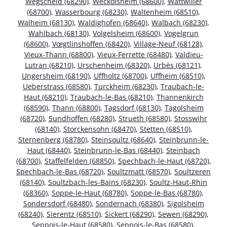
Wegscheid (68290)
,
Weckolsheim (68600)
,
Wattwiller
(68700)
,
Wasserbourg (68230)
,
Waltenheim (68510)
,
Walheim (68130)
,
Waldighofen (68640)
,
Walbach (68230)
,
Wahlbach (68130)
,
Volgelsheim (68600)
,
Vogelgrun
(68600)
,
Vœgtlinshoffen (68420)
,
Village-Neuf (68128)
,
Vieux-Thann (68800)
,
Vieux-Ferrette (68480)
,
Valdieu-
Lutran (68210)
,
Urschenheim (68320)
,
Urbès (68121)
,
Ungersheim (68190)
,
Uffholtz (68700)
,
Uffheim (68510)
,
Ueberstrass (68580)
,
Turckheim (68230)
,
Traubach-le-
Haut (68210)
,
Traubach-le-Bas (68210)
,
Thannenkirch
(68590)
,
Thann (68800)
,
Tagsdorf (68130)
,
Tagolsheim
(68720)
,
Sundhoffen (68280)
,
Strueth (68580)
,
Stosswihr
(68140)
,
Storckensohn (68470)
,
Stetten (68510)
,
Sternenberg (68780)
,
Steinsoultz (68640)
,
Steinbrunn-le-
Haut (68440)
,
Steinbrunn-le-Bas (68440)
,
Steinbach
(68700)
,
Staffelfelden (68850)
,
Spechbach-le-Haut (68720)
,
Spechbach-le-Bas (68720)
,
Soultzmatt (68570)
,
Soultzeren
(68140)
,
Soultzbach-les-Bains (68230)
,
Soultz-Haut-Rhin
(68360)
,
Soppe-le-Haut (68780)
,
Soppe-le-Bas (68780)
,
Sondersdorf (68480)
,
Sondernach (68380)
,
Sigolsheim
(68240)
,
Sierentz (68510)
,
Sickert (68290)
,
Sewen (68290)
,
Seppois-le-Haut (68580)
,
Seppois-le-Bas (68580)
,