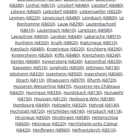
(68280)
,
Linthal (68610)
,
Linsdorf (68480)
,
Ligsdorf (68480)
,
Lièpvre (68660)
,
Liebsdorf (68480)
,
Liebenswiller (68220)
,
Leymen (68220)
,
Levoncourt (68480)
,
Leimbach (68800)
,
Le
Bonhomme (68650)
,
Lauw (68290)
,
Lautenbachzell
(68610)
,
Lautenbach (68610)
,
Largitzen (68580)
,
Lapoutroie (68650)
,
Landser (68440)
,
Labaroche (68910)
,
Kunheim (68320)
,
Kruth (68820)
,
Kœtzingue (68510)
,
Kœstlach (68480)
,
Knœringue (68220)
,
Kirchberg (68290)
,
Kingersheim (68260)
,
Kiffis (68480)
,
Kientzheim (68240)
,
Kembs (68680)
,
Kaysersberg (68240)
,
Katzenthal (68230)
,
Kappelen (68510)
,
Jungholtz (68500)
,
Jettingen (68130)
,
Jebsheim (68320)
,
Issenheim (68500)
,
Ingersheim (68040)
,
Illzach (68110)
,
Illhaeusern (68970)
,
Illfurth (68720)
,
Husseren-Wesserling (68470)
,
Husseren-les-Châteaux
(68420)
,
Huningue (68330)
,
Hundsbach (68130)
,
Hunawihr
(68150)
,
Houssen (68125)
,
Horbourg-Wihr (68180)
,
Hombourg (68490)
,
Holtzwihr (68320)
,
Hohrod (68140)
,
Hochstatt (68720)
,
Hirtzfelden (68740)
,
Hirtzbach (68118)
,
Hirsingue (68560)
,
Hindlingen (68580)
,
Hettenschlag
(68600)
,
Hésingue (68220)
,
Herrlisheim-près-Colmar
(68420)
,
Henflingen (68960)
,
Helfrantzkirch (68510)
,