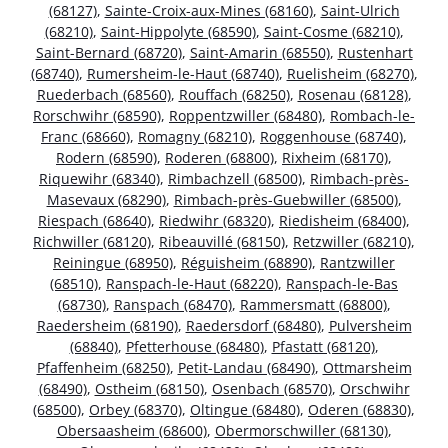
(68127)
,
Sainte-Croix-aux-Mines (68160)
,
Saint-Ulrich
(68210)
,
Saint-Hippolyte (68590)
,
Saint-Cosme (68210)
,
Saint-Bernard (68720)
,
Saint-Amarin (68550)
,
Rustenhart
(68740)
,
Rumersheim-le-Haut (68740)
,
Ruelisheim (68270)
,
Ruederbach (68560)
,
Rouffach (68250)
,
Rosenau (68128)
,
Rorschwihr (68590)
,
Roppentzwiller (68480)
,
Rombach-le-
Franc (68660)
,
Romagny (68210)
,
Roggenhouse (68740)
,
Rodern (68590)
,
Roderen (68800)
,
Rixheim (68170)
,
Riquewihr (68340)
,
Rimbachzell (68500)
,
Rimbach-près-
Masevaux (68290)
,
Rimbach-près-Guebwiller (68500)
,
Riespach (68640)
,
Riedwihr (68320)
,
Riedisheim (68400)
,
Richwiller (68120)
,
Ribeauvillé (68150)
,
Retzwiller (68210)
,
Reiningue (68950)
,
Réguisheim (68890)
,
Rantzwiller
(68510)
,
Ranspach-le-Haut (68220)
,
Ranspach-le-Bas
(68730)
,
Ranspach (68470)
,
Rammersmatt (68800)
,
Raedersheim (68190)
,
Raedersdorf (68480)
,
Pulversheim
(68840)
,
Pfetterhouse (68480)
,
Pfastatt (68120)
,
Pfaffenheim (68250)
,
Petit-Landau (68490)
,
Ottmarsheim
(68490)
,
Ostheim (68150)
,
Osenbach (68570)
,
Orschwihr
(68500)
,
Orbey (68370)
,
Oltingue (68480)
,
Oderen (68830)
,
Obersaasheim (68600)
,
Obermorschwiller (68130)
,