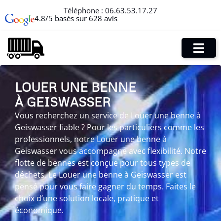
Téléphone :
06.63.53.17.27
4.8/5 basés sur 628 avis
LOUER UNE BENNE
À GEISWASSER
Vous recherchez un service de Louer une benne à
Geiswasser fiable ? Pour les particuliers comme les
professionnels, notre Louer une benne à
Geiswasser vous accompagne avec flexibilité. Notre
flotte de bennes est conçue pour tous types de
déchets. Le Louer une benne à Geiswasser est
pensé pour vous faire gagner du temps. Faites le
choix d’une solution locale, pratique et
économique.