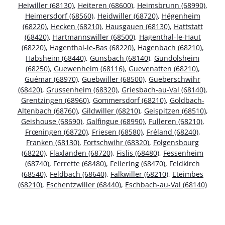
Heiwiller (68130)
,
Heiteren (68600)
,
Heimsbrunn (68990)
,
Heimersdorf (68560)
,
Heidwiller (68720)
,
Hégenheim
(68220)
,
Hecken (68210)
,
Hausgauen (68130)
,
Hattstatt
(68420)
,
Hartmannswiller (68500)
,
Hagenthal-le-Haut
(68220)
,
Hagenthal-le-Bas (68220)
,
Hagenbach (68210)
,
Habsheim (68440)
,
Gunsbach (68140)
,
Gundolsheim
(68250)
,
Guewenheim (68116)
,
Guevenatten (68210)
,
Guémar (68970)
,
Guebwiller (68500)
,
Gueberschwihr
(68420)
,
Grussenheim (68320)
,
Griesbach-au-Val (68140)
,
Grentzingen (68960)
,
Gommersdorf (68210)
,
Goldbach-
Altenbach (68760)
,
Gildwiller (68210)
,
Geispitzen (68510)
,
Geishouse (68690)
,
Galfingue (68990)
,
Fulleren (68210)
,
Frœningen (68720)
,
Friesen (68580)
,
Fréland (68240)
,
Franken (68130)
,
Fortschwihr (68320)
,
Folgensbourg
(68220)
,
Flaxlanden (68720)
,
Fislis (68480)
,
Fessenheim
(68740)
,
Ferrette (68480)
,
Fellering (68470)
,
Feldkirch
(68540)
,
Feldbach (68640)
,
Falkwiller (68210)
,
Eteimbes
(68210)
,
Eschentzwiller (68440)
,
Eschbach-au-Val (68140)