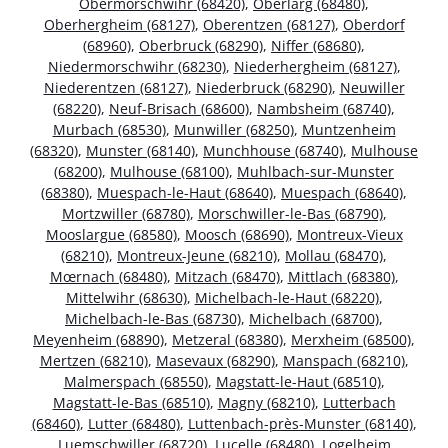
Obermorschwihr (68420)
,
Oberlarg (68480)
,
Oberhergheim (68127)
,
Oberentzen (68127)
,
Oberdorf
(68960)
,
Oberbruck (68290)
,
Niffer (68680)
,
Niedermorschwihr (68230)
,
Niederhergheim (68127)
,
Niederentzen (68127)
,
Niederbruck (68290)
,
Neuwiller
(68220)
,
Neuf-Brisach (68600)
,
Nambsheim (68740)
,
Murbach (68530)
,
Munwiller (68250)
,
Muntzenheim
(68320)
,
Munster (68140)
,
Munchhouse (68740)
,
Mulhouse
(68200)
,
Mulhouse (68100)
,
Muhlbach-sur-Munster
(68380)
,
Muespach-le-Haut (68640)
,
Muespach (68640)
,
Mortzwiller (68780)
,
Morschwiller-le-Bas (68790)
,
Mooslargue (68580)
,
Moosch (68690)
,
Montreux-Vieux
(68210)
,
Montreux-Jeune (68210)
,
Mollau (68470)
,
Mœrnach (68480)
,
Mitzach (68470)
,
Mittlach (68380)
,
Mittelwihr (68630)
,
Michelbach-le-Haut (68220)
,
Michelbach-le-Bas (68730)
,
Michelbach (68700)
,
Meyenheim (68890)
,
Metzeral (68380)
,
Merxheim (68500)
,
Mertzen (68210)
,
Masevaux (68290)
,
Manspach (68210)
,
Malmerspach (68550)
,
Magstatt-le-Haut (68510)
,
Magstatt-le-Bas (68510)
,
Magny (68210)
,
Lutterbach
(68460)
,
Lutter (68480)
,
Luttenbach-près-Munster (68140)
,
Luemschwiller (68720)
,
Lucelle (68480)
,
Logelheim