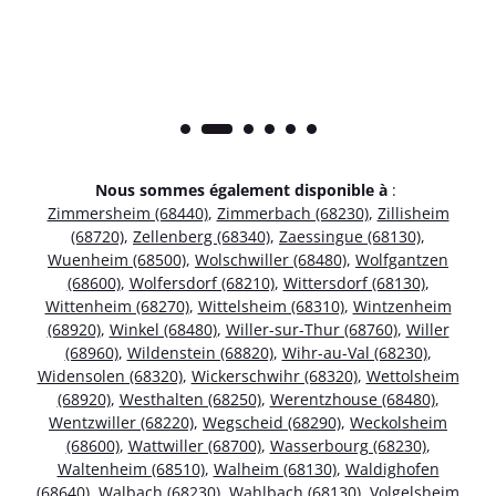
Nous sommes également disponible à
:
Zimmersheim (68440)
,
Zimmerbach (68230)
,
Zillisheim
(68720)
,
Zellenberg (68340)
,
Zaessingue (68130)
,
Wuenheim (68500)
,
Wolschwiller (68480)
,
Wolfgantzen
(68600)
,
Wolfersdorf (68210)
,
Wittersdorf (68130)
,
Wittenheim (68270)
,
Wittelsheim (68310)
,
Wintzenheim
(68920)
,
Winkel (68480)
,
Willer-sur-Thur (68760)
,
Willer
(68960)
,
Wildenstein (68820)
,
Wihr-au-Val (68230)
,
Widensolen (68320)
,
Wickerschwihr (68320)
,
Wettolsheim
(68920)
,
Westhalten (68250)
,
Werentzhouse (68480)
,
Wentzwiller (68220)
,
Wegscheid (68290)
,
Weckolsheim
(68600)
,
Wattwiller (68700)
,
Wasserbourg (68230)
,
Waltenheim (68510)
,
Walheim (68130)
,
Waldighofen
(68640)
,
Walbach (68230)
,
Wahlbach (68130)
,
Volgelsheim