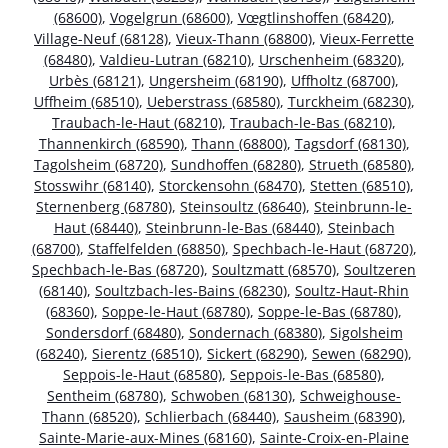
(68600)
,
Vogelgrun (68600)
,
Vœgtlinshoffen (68420)
,
Village-Neuf (68128)
,
Vieux-Thann (68800)
,
Vieux-Ferrette
(68480)
,
Valdieu-Lutran (68210)
,
Urschenheim (68320)
,
Urbès (68121)
,
Ungersheim (68190)
,
Uffholtz (68700)
,
Uffheim (68510)
,
Ueberstrass (68580)
,
Turckheim (68230)
,
Traubach-le-Haut (68210)
,
Traubach-le-Bas (68210)
,
Thannenkirch (68590)
,
Thann (68800)
,
Tagsdorf (68130)
,
Tagolsheim (68720)
,
Sundhoffen (68280)
,
Strueth (68580)
,
Stosswihr (68140)
,
Storckensohn (68470)
,
Stetten (68510)
,
Sternenberg (68780)
,
Steinsoultz (68640)
,
Steinbrunn-le-
Haut (68440)
,
Steinbrunn-le-Bas (68440)
,
Steinbach
(68700)
,
Staffelfelden (68850)
,
Spechbach-le-Haut (68720)
,
Spechbach-le-Bas (68720)
,
Soultzmatt (68570)
,
Soultzeren
(68140)
,
Soultzbach-les-Bains (68230)
,
Soultz-Haut-Rhin
(68360)
,
Soppe-le-Haut (68780)
,
Soppe-le-Bas (68780)
,
Sondersdorf (68480)
,
Sondernach (68380)
,
Sigolsheim
(68240)
,
Sierentz (68510)
,
Sickert (68290)
,
Sewen (68290)
,
Seppois-le-Haut (68580)
,
Seppois-le-Bas (68580)
,
Sentheim (68780)
,
Schwoben (68130)
,
Schweighouse-
Thann (68520)
,
Schlierbach (68440)
,
Sausheim (68390)
,
Sainte-Marie-aux-Mines (68160)
,
Sainte-Croix-en-Plaine