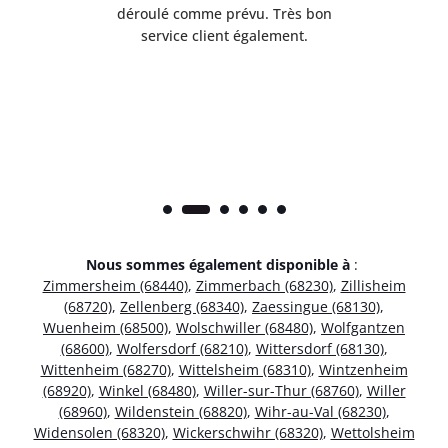
t
déroulé comme prévu. Très bon
pile
service client également.
Nous sommes également disponible à
:
Zimmersheim (68440)
,
Zimmerbach (68230)
,
Zillisheim
(68720)
,
Zellenberg (68340)
,
Zaessingue (68130)
,
Wuenheim (68500)
,
Wolschwiller (68480)
,
Wolfgantzen
(68600)
,
Wolfersdorf (68210)
,
Wittersdorf (68130)
,
Wittenheim (68270)
,
Wittelsheim (68310)
,
Wintzenheim
(68920)
,
Winkel (68480)
,
Willer-sur-Thur (68760)
,
Willer
(68960)
,
Wildenstein (68820)
,
Wihr-au-Val (68230)
,
Widensolen (68320)
,
Wickerschwihr (68320)
,
Wettolsheim