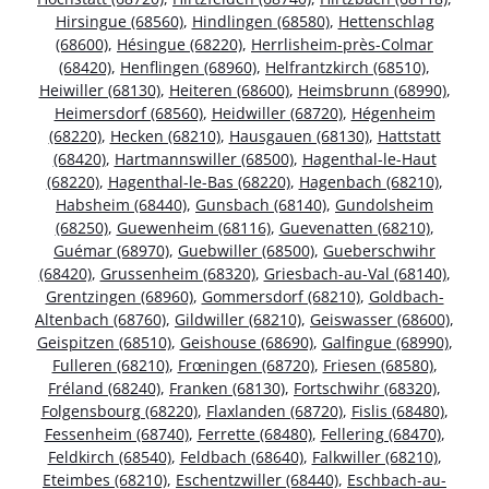
Hirsingue (68560)
,
Hindlingen (68580)
,
Hettenschlag
(68600)
,
Hésingue (68220)
,
Herrlisheim-près-Colmar
(68420)
,
Henflingen (68960)
,
Helfrantzkirch (68510)
,
Heiwiller (68130)
,
Heiteren (68600)
,
Heimsbrunn (68990)
,
Heimersdorf (68560)
,
Heidwiller (68720)
,
Hégenheim
(68220)
,
Hecken (68210)
,
Hausgauen (68130)
,
Hattstatt
(68420)
,
Hartmannswiller (68500)
,
Hagenthal-le-Haut
(68220)
,
Hagenthal-le-Bas (68220)
,
Hagenbach (68210)
,
Habsheim (68440)
,
Gunsbach (68140)
,
Gundolsheim
(68250)
,
Guewenheim (68116)
,
Guevenatten (68210)
,
Guémar (68970)
,
Guebwiller (68500)
,
Gueberschwihr
(68420)
,
Grussenheim (68320)
,
Griesbach-au-Val (68140)
,
Grentzingen (68960)
,
Gommersdorf (68210)
,
Goldbach-
Altenbach (68760)
,
Gildwiller (68210)
,
Geiswasser (68600)
,
Geispitzen (68510)
,
Geishouse (68690)
,
Galfingue (68990)
,
Fulleren (68210)
,
Frœningen (68720)
,
Friesen (68580)
,
Fréland (68240)
,
Franken (68130)
,
Fortschwihr (68320)
,
Folgensbourg (68220)
,
Flaxlanden (68720)
,
Fislis (68480)
,
Fessenheim (68740)
,
Ferrette (68480)
,
Fellering (68470)
,
Feldkirch (68540)
,
Feldbach (68640)
,
Falkwiller (68210)
,
Eteimbes (68210)
,
Eschentzwiller (68440)
,
Eschbach-au-