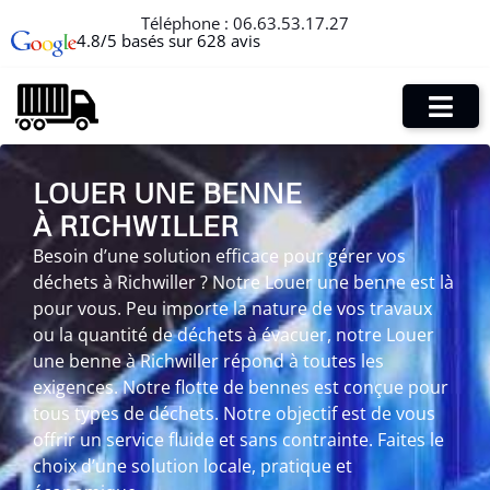
Téléphone :
06.63.53.17.27
4.8/5 basés sur 628 avis
LOUER UNE BENNE
À RICHWILLER
Besoin d’une solution efficace pour gérer vos
déchets à Richwiller ? Notre Louer une benne est là
pour vous. Peu importe la nature de vos travaux
ou la quantité de déchets à évacuer, notre Louer
une benne à Richwiller répond à toutes les
exigences. Notre flotte de bennes est conçue pour
tous types de déchets. Notre objectif est de vous
offrir un service fluide et sans contrainte. Faites le
choix d’une solution locale, pratique et