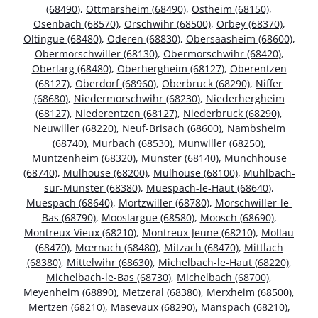
(68490)
,
Ottmarsheim (68490)
,
Ostheim (68150)
,
Osenbach (68570)
,
Orschwihr (68500)
,
Orbey (68370)
,
Oltingue (68480)
,
Oderen (68830)
,
Obersaasheim (68600)
,
Obermorschwiller (68130)
,
Obermorschwihr (68420)
,
Oberlarg (68480)
,
Oberhergheim (68127)
,
Oberentzen
(68127)
,
Oberdorf (68960)
,
Oberbruck (68290)
,
Niffer
(68680)
,
Niedermorschwihr (68230)
,
Niederhergheim
(68127)
,
Niederentzen (68127)
,
Niederbruck (68290)
,
Neuwiller (68220)
,
Neuf-Brisach (68600)
,
Nambsheim
(68740)
,
Murbach (68530)
,
Munwiller (68250)
,
Muntzenheim (68320)
,
Munster (68140)
,
Munchhouse
(68740)
,
Mulhouse (68200)
,
Mulhouse (68100)
,
Muhlbach-
sur-Munster (68380)
,
Muespach-le-Haut (68640)
,
Muespach (68640)
,
Mortzwiller (68780)
,
Morschwiller-le-
Bas (68790)
,
Mooslargue (68580)
,
Moosch (68690)
,
Montreux-Vieux (68210)
,
Montreux-Jeune (68210)
,
Mollau
(68470)
,
Mœrnach (68480)
,
Mitzach (68470)
,
Mittlach
(68380)
,
Mittelwihr (68630)
,
Michelbach-le-Haut (68220)
,
Michelbach-le-Bas (68730)
,
Michelbach (68700)
,
Meyenheim (68890)
,
Metzeral (68380)
,
Merxheim (68500)
,
Mertzen (68210)
,
Masevaux (68290)
,
Manspach (68210)
,