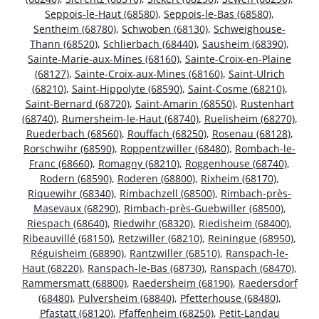
Seppois-le-Haut (68580)
,
Seppois-le-Bas (68580)
,
Sentheim (68780)
,
Schwoben (68130)
,
Schweighouse-
Thann (68520)
,
Schlierbach (68440)
,
Sausheim (68390)
,
Sainte-Marie-aux-Mines (68160)
,
Sainte-Croix-en-Plaine
(68127)
,
Sainte-Croix-aux-Mines (68160)
,
Saint-Ulrich
(68210)
,
Saint-Hippolyte (68590)
,
Saint-Cosme (68210)
,
Saint-Bernard (68720)
,
Saint-Amarin (68550)
,
Rustenhart
(68740)
,
Rumersheim-le-Haut (68740)
,
Ruelisheim (68270)
,
Ruederbach (68560)
,
Rouffach (68250)
,
Rosenau (68128)
,
Rorschwihr (68590)
,
Roppentzwiller (68480)
,
Rombach-le-
Franc (68660)
,
Romagny (68210)
,
Roggenhouse (68740)
,
Rodern (68590)
,
Roderen (68800)
,
Rixheim (68170)
,
Riquewihr (68340)
,
Rimbachzell (68500)
,
Rimbach-près-
Masevaux (68290)
,
Rimbach-près-Guebwiller (68500)
,
Riespach (68640)
,
Riedwihr (68320)
,
Riedisheim (68400)
,
Ribeauvillé (68150)
,
Retzwiller (68210)
,
Reiningue (68950)
,
Réguisheim (68890)
,
Rantzwiller (68510)
,
Ranspach-le-
Haut (68220)
,
Ranspach-le-Bas (68730)
,
Ranspach (68470)
,
Rammersmatt (68800)
,
Raedersheim (68190)
,
Raedersdorf
(68480)
,
Pulversheim (68840)
,
Pfetterhouse (68480)
,
Pfastatt (68120)
,
Pfaffenheim (68250)
,
Petit-Landau