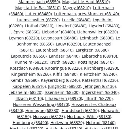
Malmerspach (68550)
,
Magstatt-le-Haut (68510)
,
Magstatt-le-Bas (68510)
,
Magny (68210)
,
Lutterbach
(68460)
,
Lutter (68480)
,
Luttenbach-près-Munster (68140)
,
Luemschwiller (68720)
,
Lucelle (68480)
,
Logelheim
(68280)
,
Linthal (68610)
,
Linsdorf (68480)
,
Ligsdorf (68480)
,
Lièpvre (68660)
,
Liebsdorf (68480)
,
Liebenswiller (68220)
,
Leymen (68220)
,
Levoncourt (68480)
,
Leimbach (68800)
,
Le
Bonhomme (68650)
,
Lauw (68290)
,
Lautenbachzell
(68610)
,
Lautenbach (68610)
,
Largitzen (68580)
,
Lapoutroie (68650)
,
Landser (68440)
,
Labaroche (68910)
,
Kunheim (68320)
,
Kruth (68820)
,
Kœtzingue (68510)
,
Kœstlach (68480)
,
Knœringue (68220)
,
Kirchberg (68290)
,
Kingersheim (68260)
,
Kiffis (68480)
,
Kientzheim (68240)
,
Kembs (68680)
,
Kaysersberg (68240)
,
Katzenthal (68230)
,
Kappelen (68510)
,
Jungholtz (68500)
,
Jettingen (68130)
,
Jebsheim (68320)
,
Issenheim (68500)
,
Ingersheim (68040)
,
Illzach (68110)
,
Illhaeusern (68970)
,
Illfurth (68720)
,
Husseren-Wesserling (68470)
,
Husseren-les-Châteaux
(68420)
,
Huningue (68330)
,
Hundsbach (68130)
,
Hunawihr
(68150)
,
Houssen (68125)
,
Horbourg-Wihr (68180)
,
Hombourg (68490)
,
Holtzwihr (68320)
,
Hohrod (68140)
,
Hochstatt (68720)
,
Hirtzfelden (68740)
,
Hirtzbach (68118)
,