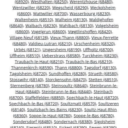
(68920)
,
Westhalten (68250)
,
Werentzhouse (68480)
,
Wentzwiller (68220)
,
Wegscheid (68290)
,
Weckolsheim
(68600)
,
Wattwiller (68700)
,
Wasserbourg (68230)
,
Waltenheim (68510)
,
Walheim (68130)
,
Waldighofen
(68640)
,
Walbach (68230)
,
Wahlbach (68130)
,
Volgelsheim
(68600)
,
Vogelgrun (68600)
,
Vœgtlinshoffen (68420)
,
Village-Neuf (68128)
,
Vieux-Thann (68800)
,
Vieux-Ferrette
(68480)
,
Valdieu-Lutran (68210)
,
Urschenheim (68320)
,
Urbès (68121)
,
Ungersheim (68190)
,
Uffholtz (68700)
,
Uffheim (68510)
,
Ueberstrass (68580)
,
Turckheim (68230)
,
Traubach-le-Haut (68210)
,
Traubach-le-Bas (68210)
,
Thannenkirch (68590)
,
Thann (68800)
,
Tagsdorf (68130)
,
Tagolsheim (68720)
,
Sundhoffen (68280)
,
Strueth (68580)
,
Stosswihr (68140)
,
Storckensohn (68470)
,
Stetten (68510)
,
Sternenberg (68780)
,
Steinsoultz (68640)
,
Steinbrunn-le-
Haut (68440)
,
Steinbrunn-le-Bas (68440)
,
Steinbach
(68700)
,
Staffelfelden (68850)
,
Spechbach-le-Haut (68720)
,
Spechbach-le-Bas (68720)
,
Soultzmatt (68570)
,
Soultzeren
(68140)
,
Soultzbach-les-Bains (68230)
,
Soultz-Haut-Rhin
(68360)
,
Soppe-le-Haut (68780)
,
Soppe-le-Bas (68780)
,
Sondersdorf (68480)
,
Sondernach (68380)
,
Sigolsheim
(68240)
,
Sierentz (68510)
,
Sickert (68290)
,
Sewen (68290)
,