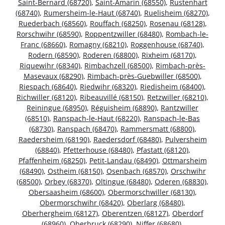
Saint-Bernard (68720)
,
Saint-Amarin (68550)
,
Rustenhart
(68740)
,
Rumersheim-le-Haut (68740)
,
Ruelisheim (68270)
,
Ruederbach (68560)
,
Rouffach (68250)
,
Rosenau (68128)
,
Rorschwihr (68590)
,
Roppentzwiller (68480)
,
Rombach-le-
Franc (68660)
,
Romagny (68210)
,
Roggenhouse (68740)
,
Rodern (68590)
,
Roderen (68800)
,
Rixheim (68170)
,
Riquewihr (68340)
,
Rimbachzell (68500)
,
Rimbach-près-
Masevaux (68290)
,
Rimbach-près-Guebwiller (68500)
,
Riespach (68640)
,
Riedwihr (68320)
,
Riedisheim (68400)
,
Richwiller (68120)
,
Ribeauvillé (68150)
,
Retzwiller (68210)
,
Reiningue (68950)
,
Réguisheim (68890)
,
Rantzwiller
(68510)
,
Ranspach-le-Haut (68220)
,
Ranspach-le-Bas
(68730)
,
Ranspach (68470)
,
Rammersmatt (68800)
,
Raedersheim (68190)
,
Raedersdorf (68480)
,
Pulversheim
(68840)
,
Pfetterhouse (68480)
,
Pfastatt (68120)
,
Pfaffenheim (68250)
,
Petit-Landau (68490)
,
Ottmarsheim
(68490)
,
Ostheim (68150)
,
Osenbach (68570)
,
Orschwihr
(68500)
,
Orbey (68370)
,
Oltingue (68480)
,
Oderen (68830)
,
Obersaasheim (68600)
,
Obermorschwiller (68130)
,
Obermorschwihr (68420)
,
Oberlarg (68480)
,
Oberhergheim (68127)
,
Oberentzen (68127)
,
Oberdorf
(68960)
,
Oberbruck (68290)
,
Niffer (68680)
,