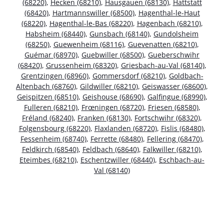
(68220)
,
Hecken (68210)
,
Hausgauen (68130)
,
Hattstatt
(68420)
,
Hartmannswiller (68500)
,
Hagenthal-le-Haut
(68220)
,
Hagenthal-le-Bas (68220)
,
Hagenbach (68210)
,
Habsheim (68440)
,
Gunsbach (68140)
,
Gundolsheim
(68250)
,
Guewenheim (68116)
,
Guevenatten (68210)
,
Guémar (68970)
,
Guebwiller (68500)
,
Gueberschwihr
(68420)
,
Grussenheim (68320)
,
Griesbach-au-Val (68140)
,
Grentzingen (68960)
,
Gommersdorf (68210)
,
Goldbach-
Altenbach (68760)
,
Gildwiller (68210)
,
Geiswasser (68600)
,
Geispitzen (68510)
,
Geishouse (68690)
,
Galfingue (68990)
,
Fulleren (68210)
,
Frœningen (68720)
,
Friesen (68580)
,
Fréland (68240)
,
Franken (68130)
,
Fortschwihr (68320)
,
Folgensbourg (68220)
,
Flaxlanden (68720)
,
Fislis (68480)
,
Fessenheim (68740)
,
Ferrette (68480)
,
Fellering (68470)
,
Feldkirch (68540)
,
Feldbach (68640)
,
Falkwiller (68210)
,
Eteimbes (68210)
,
Eschentzwiller (68440)
,
Eschbach-au-
Val (68140)