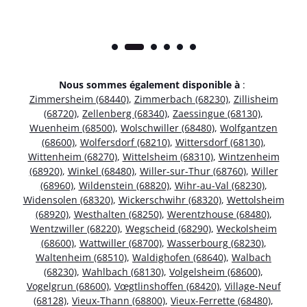
Nous sommes également disponible à
:
Zimmersheim (68440)
,
Zimmerbach (68230)
,
Zillisheim
(68720)
,
Zellenberg (68340)
,
Zaessingue (68130)
,
Wuenheim (68500)
,
Wolschwiller (68480)
,
Wolfgantzen
(68600)
,
Wolfersdorf (68210)
,
Wittersdorf (68130)
,
Wittenheim (68270)
,
Wittelsheim (68310)
,
Wintzenheim
(68920)
,
Winkel (68480)
,
Willer-sur-Thur (68760)
,
Willer
(68960)
,
Wildenstein (68820)
,
Wihr-au-Val (68230)
,
Widensolen (68320)
,
Wickerschwihr (68320)
,
Wettolsheim
(68920)
,
Westhalten (68250)
,
Werentzhouse (68480)
,
Wentzwiller (68220)
,
Wegscheid (68290)
,
Weckolsheim
(68600)
,
Wattwiller (68700)
,
Wasserbourg (68230)
,
Waltenheim (68510)
,
Waldighofen (68640)
,
Walbach
(68230)
,
Wahlbach (68130)
,
Volgelsheim (68600)
,
Vogelgrun (68600)
,
Vœgtlinshoffen (68420)
,
Village-Neuf
(68128)
,
Vieux-Thann (68800)
,
Vieux-Ferrette (68480)
,