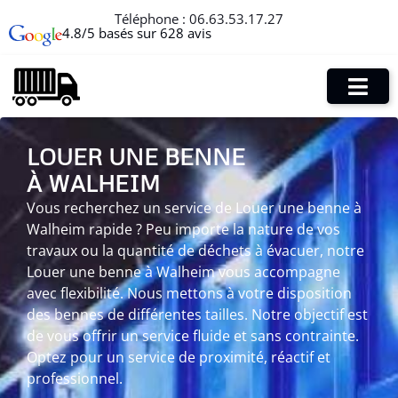
Téléphone :
06.63.53.17.27
4.8/5 basés sur 628 avis
LOUER UNE BENNE
À WALHEIM
Vous recherchez un service de Louer une benne à
Walheim rapide ? Peu importe la nature de vos
travaux ou la quantité de déchets à évacuer, notre
Louer une benne à Walheim vous accompagne
avec flexibilité. Nous mettons à votre disposition
des bennes de différentes tailles. Notre objectif est
de vous offrir un service fluide et sans contrainte.
Optez pour un service de proximité, réactif et
professionnel.