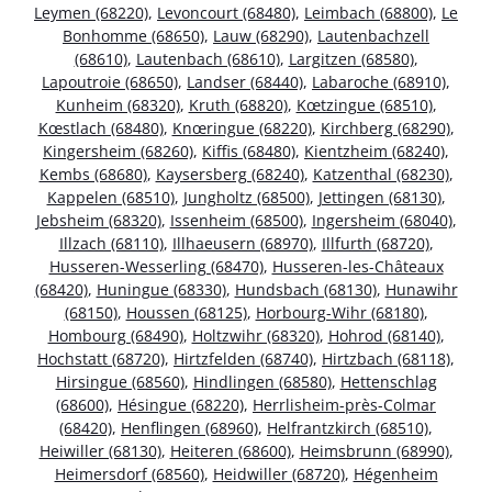
Leymen (68220)
,
Levoncourt (68480)
,
Leimbach (68800)
,
Le
Bonhomme (68650)
,
Lauw (68290)
,
Lautenbachzell
(68610)
,
Lautenbach (68610)
,
Largitzen (68580)
,
Lapoutroie (68650)
,
Landser (68440)
,
Labaroche (68910)
,
Kunheim (68320)
,
Kruth (68820)
,
Kœtzingue (68510)
,
Kœstlach (68480)
,
Knœringue (68220)
,
Kirchberg (68290)
,
Kingersheim (68260)
,
Kiffis (68480)
,
Kientzheim (68240)
,
Kembs (68680)
,
Kaysersberg (68240)
,
Katzenthal (68230)
,
Kappelen (68510)
,
Jungholtz (68500)
,
Jettingen (68130)
,
Jebsheim (68320)
,
Issenheim (68500)
,
Ingersheim (68040)
,
Illzach (68110)
,
Illhaeusern (68970)
,
Illfurth (68720)
,
Husseren-Wesserling (68470)
,
Husseren-les-Châteaux
(68420)
,
Huningue (68330)
,
Hundsbach (68130)
,
Hunawihr
(68150)
,
Houssen (68125)
,
Horbourg-Wihr (68180)
,
Hombourg (68490)
,
Holtzwihr (68320)
,
Hohrod (68140)
,
Hochstatt (68720)
,
Hirtzfelden (68740)
,
Hirtzbach (68118)
,
Hirsingue (68560)
,
Hindlingen (68580)
,
Hettenschlag
(68600)
,
Hésingue (68220)
,
Herrlisheim-près-Colmar
(68420)
,
Henflingen (68960)
,
Helfrantzkirch (68510)
,
Heiwiller (68130)
,
Heiteren (68600)
,
Heimsbrunn (68990)
,
Heimersdorf (68560)
,
Heidwiller (68720)
,
Hégenheim