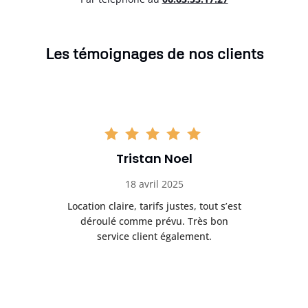
Les témoignages de nos clients
Tristan Noel
18 avril 2025
 de
Location claire, tarifs justes, tout s’est
Se
t
déroulé comme prévu. Très bon
pile
service client également.