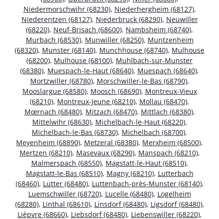
Niedermorschwihr (68230)
,
Niederhergheim (68127)
,
Niederentzen (68127)
,
Niederbruck (68290)
,
Neuwiller
(68220)
,
Neuf-Brisach (68600)
,
Nambsheim (68740)
,
Murbach (68530)
,
Munwiller (68250)
,
Muntzenheim
(68320)
,
Munster (68140)
,
Munchhouse (68740)
,
Mulhouse
(68200)
,
Mulhouse (68100)
,
Muhlbach-sur-Munster
(68380)
,
Muespach-le-Haut (68640)
,
Muespach (68640)
,
Mortzwiller (68780)
,
Morschwiller-le-Bas (68790)
,
Mooslargue (68580)
,
Moosch (68690)
,
Montreux-Vieux
(68210)
,
Montreux-Jeune (68210)
,
Mollau (68470)
,
Mœrnach (68480)
,
Mitzach (68470)
,
Mittlach (68380)
,
Mittelwihr (68630)
,
Michelbach-le-Haut (68220)
,
Michelbach-le-Bas (68730)
,
Michelbach (68700)
,
Meyenheim (68890)
,
Metzeral (68380)
,
Merxheim (68500)
,
Mertzen (68210)
,
Masevaux (68290)
,
Manspach (68210)
,
Malmerspach (68550)
,
Magstatt-le-Haut (68510)
,
Magstatt-le-Bas (68510)
,
Magny (68210)
,
Lutterbach
(68460)
,
Lutter (68480)
,
Luttenbach-près-Munster (68140)
,
Luemschwiller (68720)
,
Lucelle (68480)
,
Logelheim
(68280)
,
Linthal (68610)
,
Linsdorf (68480)
,
Ligsdorf (68480)
,
Lièpvre (68660)
,
Liebsdorf (68480)
,
Liebenswiller (68220)
,