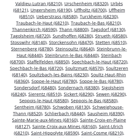
Valdieu-Lutran (68210)
,
Urschenheim (68320)
,
Urbès
(68121)
,
Ungersheim (68190)
,
Uffholtz (68700)
,
Uffheim
(68510)
,
Ueberstrass (68580)
,
Turckheim (68230)
,
Traubach-le-Haut (68210)
,
Traubach-le-Bas (68210)
,
Thannenkirch (68590)
,
Thann (68800)
,
Tagsdorf (68130)
,
Tagolsheim (68720)
,
Sundhoffen (68280)
,
Strueth (68580)
,
Stosswihr (68140)
,
Storckensohn (68470)
,
Stetten (68510)
,
Sternenberg (68780)
,
Steinsoultz (68640)
,
Steinbrunn-le-
Haut (68440)
,
Steinbrunn-le-Bas (68440)
,
Steinbach
(68700)
,
Staffelfelden (68850)
,
Spechbach-le-Haut (68720)
,
Spechbach-le-Bas (68720)
,
Soultzmatt (68570)
,
Soultzeren
(68140)
,
Soultzbach-les-Bains (68230)
,
Soultz-Haut-Rhin
(68360)
,
Soppe-le-Haut (68780)
,
Soppe-le-Bas (68780)
,
Sondersdorf (68480)
,
Sondernach (68380)
,
Sigolsheim
(68240)
,
Sierentz (68510)
,
Sickert (68290)
,
Sewen (68290)
,
Seppois-le-Haut (68580)
,
Seppois-le-Bas (68580)
,
Sentheim (68780)
,
Schwoben (68130)
,
Schweighouse-
Thann (68520)
,
Schlierbach (68440)
,
Sausheim (68390)
,
Sainte-Marie-aux-Mines (68160)
,
Sainte-Croix-en-Plaine
(68127)
,
Sainte-Croix-aux-Mines (68160)
,
Saint-Ulrich
(68210)
,
Saint-Hippolyte (68590)
,
Saint-Cosme (68210)
,