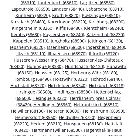
(68610)
,
Lautenbach (68610)
,
Largitzen (68580)
,
Lapoutroie (68650)
,
Landser (68440)
,
Labaroche (68910)
,
Kunheim (68320)
,
Kruth (68820)
,
Kœtzingue (68510)
,
Kœstlach (68480)
,
Knœringue (68220)
,
Kirchberg (68290)
,
Kingersheim (68260)
,
Kiffis (68480)
,
Kientzheim (68240)
,
Kembs (68680)
,
Kaysersberg (68240)
,
Katzenthal (68230)
,
Kappelen (68510)
,
Jungholtz (68500)
,
Jettingen (68130)
,
Jebsheim (68320)
,
Issenheim (68500)
,
Ingersheim (68040)
,
Illzach (68110)
,
Illhaeusern (68970)
,
Illfurth (68720)
,
Husseren-Wesserling (68470)
,
Husseren-les-Châteaux
(68420)
,
Huningue (68330)
,
Hundsbach (68130)
,
Hunawihr
(68150)
,
Houssen (68125)
,
Horbourg-Wihr (68180)
,
Hombourg (68490)
,
Holtzwihr (68320)
,
Hohrod (68140)
,
Hochstatt (68720)
,
Hirtzfelden (68740)
,
Hirtzbach (68118)
,
Hirsingue (68560)
,
Hindlingen (68580)
,
Hettenschlag
(68600)
,
Hésingue (68220)
,
Herrlisheim-près-Colmar
(68420)
,
Henflingen (68960)
,
Helfrantzkirch (68510)
,
Heiwiller (68130)
,
Heiteren (68600)
,
Heimsbrunn (68990)
,
Heimersdorf (68560)
,
Heidwiller (68720)
,
Hégenheim
(68220)
,
Hecken (68210)
,
Hausgauen (68130)
,
Hattstatt
(68420)
,
Hartmannswiller (68500)
,
Hagenthal-le-Haut