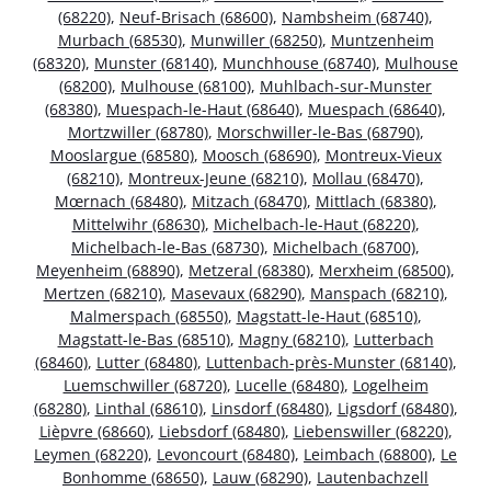
(68220)
,
Neuf-Brisach (68600)
,
Nambsheim (68740)
,
Murbach (68530)
,
Munwiller (68250)
,
Muntzenheim
(68320)
,
Munster (68140)
,
Munchhouse (68740)
,
Mulhouse
(68200)
,
Mulhouse (68100)
,
Muhlbach-sur-Munster
(68380)
,
Muespach-le-Haut (68640)
,
Muespach (68640)
,
Mortzwiller (68780)
,
Morschwiller-le-Bas (68790)
,
Mooslargue (68580)
,
Moosch (68690)
,
Montreux-Vieux
(68210)
,
Montreux-Jeune (68210)
,
Mollau (68470)
,
Mœrnach (68480)
,
Mitzach (68470)
,
Mittlach (68380)
,
Mittelwihr (68630)
,
Michelbach-le-Haut (68220)
,
Michelbach-le-Bas (68730)
,
Michelbach (68700)
,
Meyenheim (68890)
,
Metzeral (68380)
,
Merxheim (68500)
,
Mertzen (68210)
,
Masevaux (68290)
,
Manspach (68210)
,
Malmerspach (68550)
,
Magstatt-le-Haut (68510)
,
Magstatt-le-Bas (68510)
,
Magny (68210)
,
Lutterbach
(68460)
,
Lutter (68480)
,
Luttenbach-près-Munster (68140)
,
Luemschwiller (68720)
,
Lucelle (68480)
,
Logelheim
(68280)
,
Linthal (68610)
,
Linsdorf (68480)
,
Ligsdorf (68480)
,
Lièpvre (68660)
,
Liebsdorf (68480)
,
Liebenswiller (68220)
,
Leymen (68220)
,
Levoncourt (68480)
,
Leimbach (68800)
,
Le
Bonhomme (68650)
,
Lauw (68290)
,
Lautenbachzell