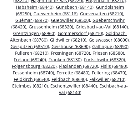
(68220)
,
Hagenthal-le-Bas (68220)
,
Hagenbach (68210)
,
Habsheim (68440)
,
Gunsbach (68140)
,
Gundolsheim
(68250)
,
Guewenheim (68116)
,
Guevenatten (68210)
,
Guémar (68970)
,
Guebwiller (68500)
,
Gueberschwihr
(68420)
,
Grussenheim (68320)
,
Griesbach-au-Val (68140)
,
Grentzingen (68960)
,
Gommersdorf (68210)
,
Goldbach-
Altenbach (68760)
,
Gildwiller (68210)
,
Geiswasser (68600)
,
Geispitzen (68510)
,
Geishouse (68690)
,
Galfingue (68990)
,
Fulleren (68210)
,
Frœningen (68720)
,
Friesen (68580)
,
Fréland (68240)
,
Franken (68130)
,
Fortschwihr (68320)
,
Folgensbourg (68220)
,
Flaxlanden (68720)
,
Fislis (68480)
,
Fessenheim (68740)
,
Ferrette (68480)
,
Fellering (68470)
,
Feldkirch (68540)
,
Feldbach (68640)
,
Falkwiller (68210)
,
Eteimbes (68210)
,
Eschentzwiller (68440)
,
Eschbach-au-
Val (68140)