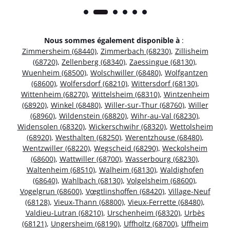
Nous sommes également disponible à
:
Zimmersheim (68440)
,
Zimmerbach (68230)
,
Zillisheim
(68720)
,
Zellenberg (68340)
,
Zaessingue (68130)
,
Wuenheim (68500)
,
Wolschwiller (68480)
,
Wolfgantzen
(68600)
,
Wolfersdorf (68210)
,
Wittersdorf (68130)
,
Wittenheim (68270)
,
Wittelsheim (68310)
,
Wintzenheim
(68920)
,
Winkel (68480)
,
Willer-sur-Thur (68760)
,
Willer
(68960)
,
Wildenstein (68820)
,
Wihr-au-Val (68230)
,
Widensolen (68320)
,
Wickerschwihr (68320)
,
Wettolsheim
(68920)
,
Westhalten (68250)
,
Werentzhouse (68480)
,
Wentzwiller (68220)
,
Wegscheid (68290)
,
Weckolsheim
(68600)
,
Wattwiller (68700)
,
Wasserbourg (68230)
,
Waltenheim (68510)
,
Walheim (68130)
,
Waldighofen
(68640)
,
Wahlbach (68130)
,
Volgelsheim (68600)
,
Vogelgrun (68600)
,
Vœgtlinshoffen (68420)
,
Village-Neuf
(68128)
,
Vieux-Thann (68800)
,
Vieux-Ferrette (68480)
,
Valdieu-Lutran (68210)
,
Urschenheim (68320)
,
Urbès
(68121)
,
Ungersheim (68190)
,
Uffholtz (68700)
,
Uffheim