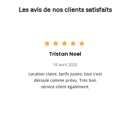
Les avis de nos clients satisfaits
Tristan Noel
18 avril 2025
 de
Location claire, tarifs justes, tout s’est
Se
t
déroulé comme prévu. Très bon
pile
service client également.