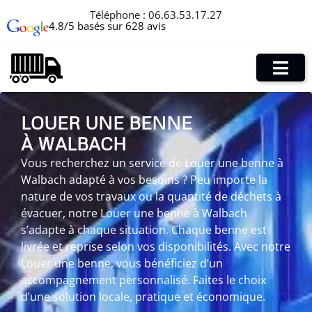
Téléphone :
06.63.53.17.27
4.8/5 basés sur 628 avis
LOUER UNE BENNE
À WALBACH
Vous recherchez un service de Louer une benne à
Walbach adapté à vos besoins ? Peu importe la
nature de vos travaux ou la quantité de déchets à
évacuer, notre Louer une benne à Walbach
s’adapte à chaque situation. Chaque benne est
livrée et reprise selon vos disponibilités. Avec notre
Louer une benne, vous bénéficiez d’un
accompagnement personnalisé. Faites le choix
d’une solution locale, pratique et économique.