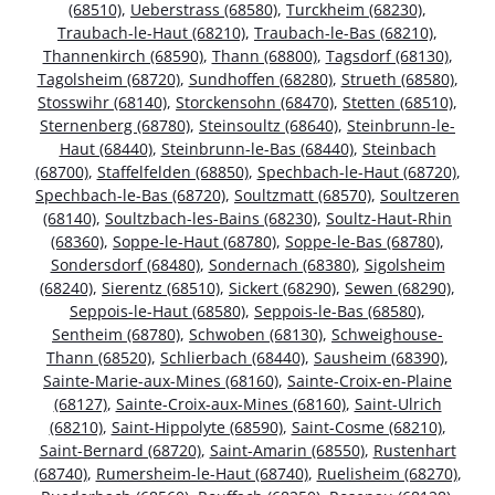
(68510)
,
Ueberstrass (68580)
,
Turckheim (68230)
,
Traubach-le-Haut (68210)
,
Traubach-le-Bas (68210)
,
Thannenkirch (68590)
,
Thann (68800)
,
Tagsdorf (68130)
,
Tagolsheim (68720)
,
Sundhoffen (68280)
,
Strueth (68580)
,
Stosswihr (68140)
,
Storckensohn (68470)
,
Stetten (68510)
,
Sternenberg (68780)
,
Steinsoultz (68640)
,
Steinbrunn-le-
Haut (68440)
,
Steinbrunn-le-Bas (68440)
,
Steinbach
(68700)
,
Staffelfelden (68850)
,
Spechbach-le-Haut (68720)
,
Spechbach-le-Bas (68720)
,
Soultzmatt (68570)
,
Soultzeren
(68140)
,
Soultzbach-les-Bains (68230)
,
Soultz-Haut-Rhin
(68360)
,
Soppe-le-Haut (68780)
,
Soppe-le-Bas (68780)
,
Sondersdorf (68480)
,
Sondernach (68380)
,
Sigolsheim
(68240)
,
Sierentz (68510)
,
Sickert (68290)
,
Sewen (68290)
,
Seppois-le-Haut (68580)
,
Seppois-le-Bas (68580)
,
Sentheim (68780)
,
Schwoben (68130)
,
Schweighouse-
Thann (68520)
,
Schlierbach (68440)
,
Sausheim (68390)
,
Sainte-Marie-aux-Mines (68160)
,
Sainte-Croix-en-Plaine
(68127)
,
Sainte-Croix-aux-Mines (68160)
,
Saint-Ulrich
(68210)
,
Saint-Hippolyte (68590)
,
Saint-Cosme (68210)
,
Saint-Bernard (68720)
,
Saint-Amarin (68550)
,
Rustenhart
(68740)
,
Rumersheim-le-Haut (68740)
,
Ruelisheim (68270)
,