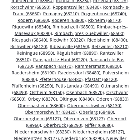
Ruederbach (68560)
,
Rouffach (68250)
,
Rosenau (68128)
,
Rorschwihr (68590)
,
Roppentzwiller (68480)
,
Rombach-le-
Franc (68660)
,
Romagny (68210)
,
Roggenhouse (68740)
,
Rodern (68590)
,
Roderen (68800)
,
Rixheim (68170)
,
Riquewihr (68340)
,
Rimbachzell (68500)
,
Rimbach-près-
Masevaux (68290)
,
Rimbach-près-Guebwiller (68500)
,
Riespach (68640)
,
Riedwihr (68320)
,
Riedisheim (68400)
,
Richwiller (68120)
,
Ribeauvillé (68150)
,
Retzwiller (68210)
,
Reiningue (68950)
,
Réguisheim (68890)
,
Rantzwiller
(68510)
,
Ranspach-le-Haut (68220)
,
Ranspach-le-Bas
(68730)
,
Ranspach (68470)
,
Rammersmatt (68800)
,
Raedersheim (68190)
,
Raedersdorf (68480)
,
Pulversheim
(68840)
,
Pfetterhouse (68480)
,
Pfastatt (68120)
,
Pfaffenheim (68250)
,
Petit-Landau (68490)
,
Ottmarsheim
(68490)
,
Ostheim (68150)
,
Osenbach (68570)
,
Orschwihr
(68500)
,
Orbey (68370)
,
Oltingue (68480)
,
Oderen (68830)
,
Obersaasheim (68600)
,
Obermorschwiller (68130)
,
Obermorschwihr (68420)
,
Oberlarg (68480)
,
Oberhergheim (68127)
,
Oberentzen (68127)
,
Oberdorf
(68960)
,
Oberbruck (68290)
,
Niffer (68680)
,
Niedermorschwihr (68230)
,
Niederhergheim (68127)
,
Niederentzen (68127)
,
Niederbruck (68290)
,
Neuwiller