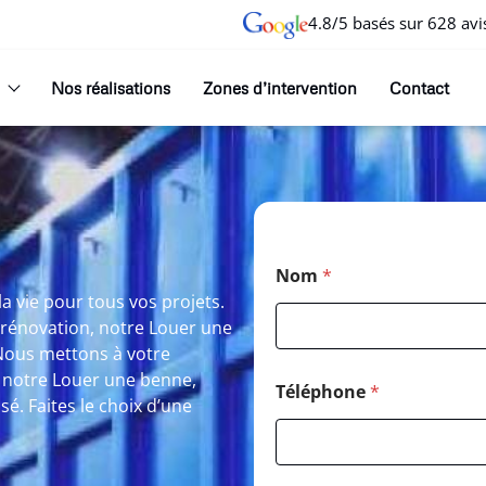
4.8/5 basés sur 628 avi
Nos réalisations
Zones d’intervention
Contact
Nom
*
a vie pour tous vos projets.
 rénovation, notre Louer une
Nous mettons à votre
c notre Louer une benne,
Téléphone
*
. Faites le choix d’une