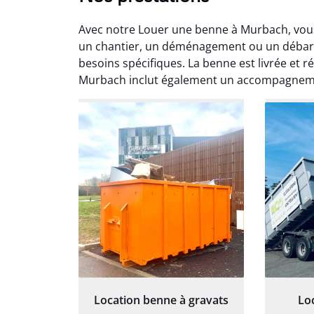
Avec notre Louer une benne à Murbach, vous
un chantier, un déménagement ou un débar
besoins spécifiques. La benne est livrée et 
Murbach inclut également un accompagneme
Au
Le serv
ja
except
travaill
et prof
notre j
prêt p
proj
Location benne à gravats
Lo