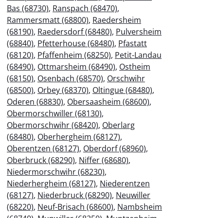
Bas (68730)
,
Ranspach (68470)
,
Rammersmatt (68800)
,
Raedersheim
(68190)
,
Raedersdorf (68480)
,
Pulversheim
(68840)
,
Pfetterhouse (68480)
,
Pfastatt
(68120)
,
Pfaffenheim (68250)
,
Petit-Landau
(68490)
,
Ottmarsheim (68490)
,
Ostheim
(68150)
,
Osenbach (68570)
,
Orschwihr
(68500)
,
Orbey (68370)
,
Oltingue (68480)
,
Oderen (68830)
,
Obersaasheim (68600)
,
Obermorschwiller (68130)
,
Obermorschwihr (68420)
,
Oberlarg
(68480)
,
Oberhergheim (68127)
,
Oberentzen (68127)
,
Oberdorf (68960)
,
Oberbruck (68290)
,
Niffer (68680)
,
Niedermorschwihr (68230)
,
Niederhergheim (68127)
,
Niederentzen
(68127)
,
Niederbruck (68290)
,
Neuwiller
(68220)
,
Neuf-Brisach (68600)
,
Nambsheim