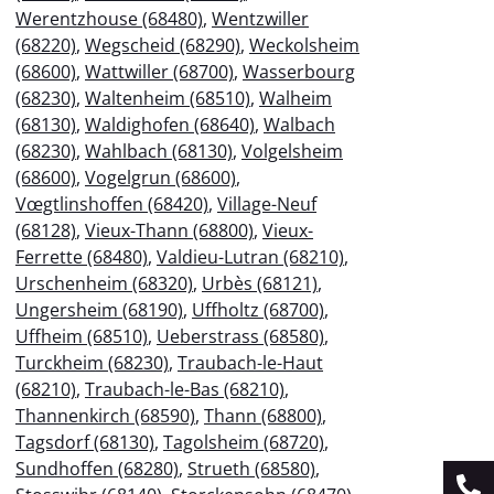
Werentzhouse (68480)
,
Wentzwiller
(68220)
,
Wegscheid (68290)
,
Weckolsheim
(68600)
,
Wattwiller (68700)
,
Wasserbourg
(68230)
,
Waltenheim (68510)
,
Walheim
(68130)
,
Waldighofen (68640)
,
Walbach
(68230)
,
Wahlbach (68130)
,
Volgelsheim
(68600)
,
Vogelgrun (68600)
,
Vœgtlinshoffen (68420)
,
Village-Neuf
(68128)
,
Vieux-Thann (68800)
,
Vieux-
Ferrette (68480)
,
Valdieu-Lutran (68210)
,
Urschenheim (68320)
,
Urbès (68121)
,
Ungersheim (68190)
,
Uffholtz (68700)
,
Uffheim (68510)
,
Ueberstrass (68580)
,
Turckheim (68230)
,
Traubach-le-Haut
(68210)
,
Traubach-le-Bas (68210)
,
Thannenkirch (68590)
,
Thann (68800)
,
Tagsdorf (68130)
,
Tagolsheim (68720)
,
Sundhoffen (68280)
,
Strueth (68580)
,