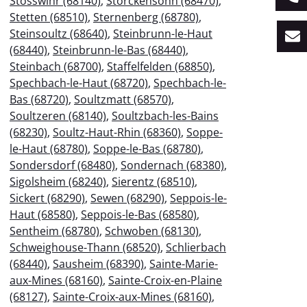
Stosswihr (68140)
,
Storckensohn (68470)
,
Stetten (68510)
,
Sternenberg (68780)
,
Steinsoultz (68640)
,
Steinbrunn-le-Haut
(68440)
,
Steinbrunn-le-Bas (68440)
,
Steinbach (68700)
,
Staffelfelden (68850)
,
Spechbach-le-Haut (68720)
,
Spechbach-le-
Bas (68720)
,
Soultzmatt (68570)
,
Soultzeren (68140)
,
Soultzbach-les-Bains
(68230)
,
Soultz-Haut-Rhin (68360)
,
Soppe-
le-Haut (68780)
,
Soppe-le-Bas (68780)
,
Sondersdorf (68480)
,
Sondernach (68380)
,
Sigolsheim (68240)
,
Sierentz (68510)
,
Sickert (68290)
,
Sewen (68290)
,
Seppois-le-
Haut (68580)
,
Seppois-le-Bas (68580)
,
Sentheim (68780)
,
Schwoben (68130)
,
Schweighouse-Thann (68520)
,
Schlierbach
(68440)
,
Sausheim (68390)
,
Sainte-Marie-
aux-Mines (68160)
,
Sainte-Croix-en-Plaine
(68127)
,
Sainte-Croix-aux-Mines (68160)
,