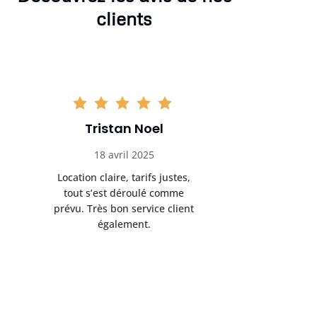
clients
Tristan Noel
Chlo
18 avril 2025
30 
Location claire, tarifs justes,
Service au
tout s’est déroulé comme
été livrée p
prévu. Très bon service client
retrait s’e
également.
l’a