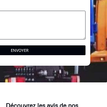
-
m
a
i
l
ENVOYER
Découvrez les avis de nos