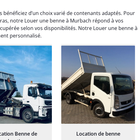
 bénéficiez d’un choix varié de contenants adaptés. Pour
ras, notre Louer une benne à Murbach répond à vos
récupérée selon vos disponibilités. Notre Louer une benne à
nt personnalisé.
rélie Bonnet
Elisa Barreau
21 juin 2024
6 avril 2025
ice de terrassement
Parfait pour évacuer les
rdin à Var était
gravats de mon chantier.
ionnel. L'équipe a
Service rapide et efficace. Je
é de manière efficace
recommande sans
essionnelle, laissant
hésitation.
ardin impeccable et
our notre nouveau
et d'aménagement
cation Benne de
Location de benne
paysager.