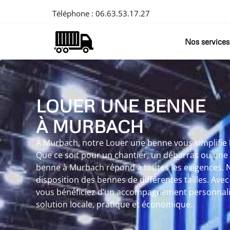
Téléphone :
06.63.53.17.27
Nos services
LOUER UNE BENNE
À MURBACH
À Murbach, notre Louer une benne vous simplifie l
Que ce soit pour un chantier, un débarras ou une
benne à Murbach répond à toutes les exigences. 
disposition des bennes de différentes tailles. Ave
vous bénéficiez d’un accompagnement personnalisé
solution locale, pratique et économique.