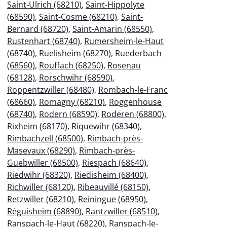
Saint-Ulrich (68210)
,
Saint-Hippolyte
(68590)
,
Saint-Cosme (68210)
,
Saint-
Bernard (68720)
,
Saint-Amarin (68550)
,
Rustenhart (68740)
,
Rumersheim-le-Haut
(68740)
,
Ruelisheim (68270)
,
Ruederbach
(68560)
,
Rouffach (68250)
,
Rosenau
(68128)
,
Rorschwihr (68590)
,
Roppentzwiller (68480)
,
Rombach-le-Franc
(68660)
,
Romagny (68210)
,
Roggenhouse
(68740)
,
Rodern (68590)
,
Roderen (68800)
,
Rixheim (68170)
,
Riquewihr (68340)
,
Rimbachzell (68500)
,
Rimbach-près-
Masevaux (68290)
,
Rimbach-près-
Guebwiller (68500)
,
Riespach (68640)
,
Riedwihr (68320)
,
Riedisheim (68400)
,
Richwiller (68120)
,
Ribeauvillé (68150)
,
Retzwiller (68210)
,
Reiningue (68950)
,
Réguisheim (68890)
,
Rantzwiller (68510)
,
Ranspach-le-Haut (68220)
,
Ranspach-le-