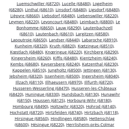
Luemschwiller (68720)
,
Lucelle (68480)
,
Logelheim
(68280)
,
Linthal (68610)
,
Linsdorf (68480)
,
Ligsdorf (68480)
,
Lièpvre (68660)
,
Liebsdorf (68480)
,
Liebenswiller (68220)
,
Leymen (68220)
,
Levoncourt (68480)
,
Leimbach (68800)
,
Le
Bonhomme (68650)
,
Lauw (68290)
,
Lautenbachzell
(68610)
,
Lautenbach (68610)
,
Largitzen (68580)
,
Lapoutroie (68650)
,
Landser (68440)
,
Labaroche (68910)
,
Kunheim (68320)
,
Kruth (68820)
,
Kœtzingue (68510)
,
Kœstlach (68480)
,
Knœringue (68220)
,
Kirchberg (68290)
,
Kingersheim (68260)
,
Kiffis (68480)
,
Kientzheim (68240)
,
Kembs (68680)
,
Kaysersberg (68240)
,
Katzenthal (68230)
,
Kappelen (68510)
,
Jungholtz (68500)
,
Jettingen (68130)
,
Jebsheim (68320)
,
Issenheim (68500)
,
Ingersheim (68040)
,
Illzach (68110)
,
Illhaeusern (68970)
,
Illfurth (68720)
,
Husseren-Wesserling (68470)
,
Husseren-les-Châteaux
(68420)
,
Huningue (68330)
,
Hundsbach (68130)
,
Hunawihr
(68150)
,
Houssen (68125)
,
Horbourg-Wihr (68180)
,
Hombourg (68490)
,
Holtzwihr (68320)
,
Hohrod (68140)
,
Hochstatt (68720)
,
Hirtzfelden (68740)
,
Hirtzbach (68118)
,
Hirsingue (68560)
,
Hindlingen (68580)
,
Hettenschlag
(68600)
,
Hésingue (68220)
,
Herrlisheim-près-Colmar