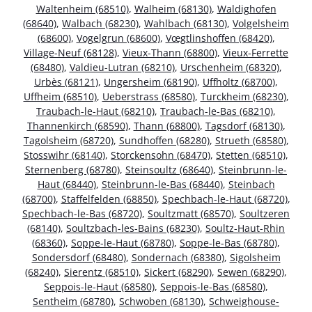
Waltenheim (68510)
,
Walheim (68130)
,
Waldighofen
(68640)
,
Walbach (68230)
,
Wahlbach (68130)
,
Volgelsheim
(68600)
,
Vogelgrun (68600)
,
Vœgtlinshoffen (68420)
,
Village-Neuf (68128)
,
Vieux-Thann (68800)
,
Vieux-Ferrette
(68480)
,
Valdieu-Lutran (68210)
,
Urschenheim (68320)
,
Urbès (68121)
,
Ungersheim (68190)
,
Uffholtz (68700)
,
Uffheim (68510)
,
Ueberstrass (68580)
,
Turckheim (68230)
,
Traubach-le-Haut (68210)
,
Traubach-le-Bas (68210)
,
Thannenkirch (68590)
,
Thann (68800)
,
Tagsdorf (68130)
,
Tagolsheim (68720)
,
Sundhoffen (68280)
,
Strueth (68580)
,
Stosswihr (68140)
,
Storckensohn (68470)
,
Stetten (68510)
,
Sternenberg (68780)
,
Steinsoultz (68640)
,
Steinbrunn-le-
Haut (68440)
,
Steinbrunn-le-Bas (68440)
,
Steinbach
(68700)
,
Staffelfelden (68850)
,
Spechbach-le-Haut (68720)
,
Spechbach-le-Bas (68720)
,
Soultzmatt (68570)
,
Soultzeren
(68140)
,
Soultzbach-les-Bains (68230)
,
Soultz-Haut-Rhin
(68360)
,
Soppe-le-Haut (68780)
,
Soppe-le-Bas (68780)
,
Sondersdorf (68480)
,
Sondernach (68380)
,
Sigolsheim
(68240)
,
Sierentz (68510)
,
Sickert (68290)
,
Sewen (68290)
,
Seppois-le-Haut (68580)
,
Seppois-le-Bas (68580)
,
Sentheim (68780)
,
Schwoben (68130)
,
Schweighouse-