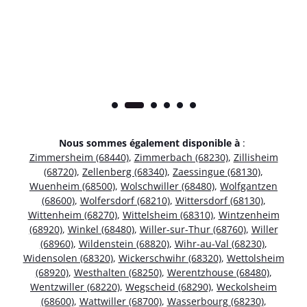
Nous sommes également disponible à
:
Zimmersheim (68440)
,
Zimmerbach (68230)
,
Zillisheim
(68720)
,
Zellenberg (68340)
,
Zaessingue (68130)
,
Wuenheim (68500)
,
Wolschwiller (68480)
,
Wolfgantzen
(68600)
,
Wolfersdorf (68210)
,
Wittersdorf (68130)
,
Wittenheim (68270)
,
Wittelsheim (68310)
,
Wintzenheim
(68920)
,
Winkel (68480)
,
Willer-sur-Thur (68760)
,
Willer
(68960)
,
Wildenstein (68820)
,
Wihr-au-Val (68230)
,
Widensolen (68320)
,
Wickerschwihr (68320)
,
Wettolsheim
(68920)
,
Westhalten (68250)
,
Werentzhouse (68480)
,
Wentzwiller (68220)
,
Wegscheid (68290)
,
Weckolsheim
(68600)
,
Wattwiller (68700)
,
Wasserbourg (68230)
,