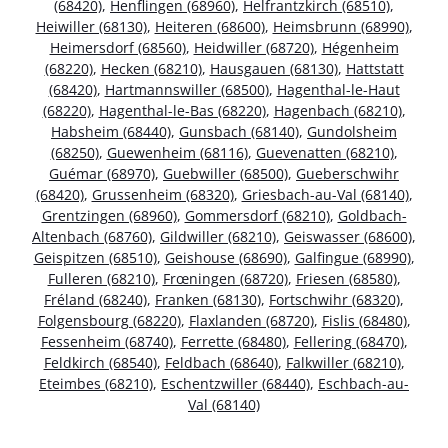
(68420)
,
Henflingen (68960)
,
Helfrantzkirch (68510)
,
Heiwiller (68130)
,
Heiteren (68600)
,
Heimsbrunn (68990)
,
Heimersdorf (68560)
,
Heidwiller (68720)
,
Hégenheim
(68220)
,
Hecken (68210)
,
Hausgauen (68130)
,
Hattstatt
(68420)
,
Hartmannswiller (68500)
,
Hagenthal-le-Haut
(68220)
,
Hagenthal-le-Bas (68220)
,
Hagenbach (68210)
,
Habsheim (68440)
,
Gunsbach (68140)
,
Gundolsheim
(68250)
,
Guewenheim (68116)
,
Guevenatten (68210)
,
Guémar (68970)
,
Guebwiller (68500)
,
Gueberschwihr
(68420)
,
Grussenheim (68320)
,
Griesbach-au-Val (68140)
,
Grentzingen (68960)
,
Gommersdorf (68210)
,
Goldbach-
Altenbach (68760)
,
Gildwiller (68210)
,
Geiswasser (68600)
,
Geispitzen (68510)
,
Geishouse (68690)
,
Galfingue (68990)
,
Fulleren (68210)
,
Frœningen (68720)
,
Friesen (68580)
,
Fréland (68240)
,
Franken (68130)
,
Fortschwihr (68320)
,
Folgensbourg (68220)
,
Flaxlanden (68720)
,
Fislis (68480)
,
Fessenheim (68740)
,
Ferrette (68480)
,
Fellering (68470)
,
Feldkirch (68540)
,
Feldbach (68640)
,
Falkwiller (68210)
,
Eteimbes (68210)
,
Eschentzwiller (68440)
,
Eschbach-au-
Val (68140)