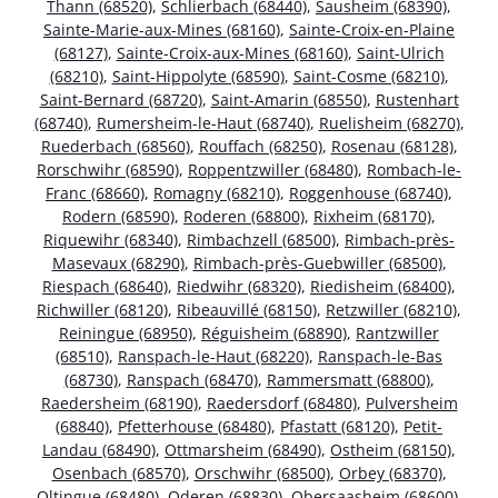
Thann (68520)
,
Schlierbach (68440)
,
Sausheim (68390)
,
Sainte-Marie-aux-Mines (68160)
,
Sainte-Croix-en-Plaine
(68127)
,
Sainte-Croix-aux-Mines (68160)
,
Saint-Ulrich
(68210)
,
Saint-Hippolyte (68590)
,
Saint-Cosme (68210)
,
Saint-Bernard (68720)
,
Saint-Amarin (68550)
,
Rustenhart
(68740)
,
Rumersheim-le-Haut (68740)
,
Ruelisheim (68270)
,
Ruederbach (68560)
,
Rouffach (68250)
,
Rosenau (68128)
,
Rorschwihr (68590)
,
Roppentzwiller (68480)
,
Rombach-le-
Franc (68660)
,
Romagny (68210)
,
Roggenhouse (68740)
,
Rodern (68590)
,
Roderen (68800)
,
Rixheim (68170)
,
Riquewihr (68340)
,
Rimbachzell (68500)
,
Rimbach-près-
Masevaux (68290)
,
Rimbach-près-Guebwiller (68500)
,
Riespach (68640)
,
Riedwihr (68320)
,
Riedisheim (68400)
,
Richwiller (68120)
,
Ribeauvillé (68150)
,
Retzwiller (68210)
,
Reiningue (68950)
,
Réguisheim (68890)
,
Rantzwiller
(68510)
,
Ranspach-le-Haut (68220)
,
Ranspach-le-Bas
(68730)
,
Ranspach (68470)
,
Rammersmatt (68800)
,
Raedersheim (68190)
,
Raedersdorf (68480)
,
Pulversheim
(68840)
,
Pfetterhouse (68480)
,
Pfastatt (68120)
,
Petit-
Landau (68490)
,
Ottmarsheim (68490)
,
Ostheim (68150)
,
Osenbach (68570)
,
Orschwihr (68500)
,
Orbey (68370)
,
Oltingue (68480)
,
Oderen (68830)
,
Obersaasheim (68600)
,