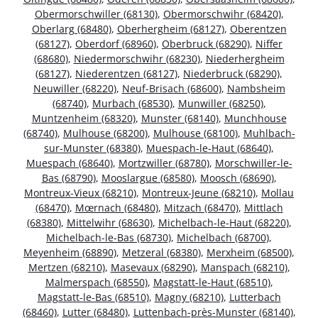
Obermorschwiller (68130)
,
Obermorschwihr (68420)
,
Oberlarg (68480)
,
Oberhergheim (68127)
,
Oberentzen
(68127)
,
Oberdorf (68960)
,
Oberbruck (68290)
,
Niffer
(68680)
,
Niedermorschwihr (68230)
,
Niederhergheim
(68127)
,
Niederentzen (68127)
,
Niederbruck (68290)
,
Neuwiller (68220)
,
Neuf-Brisach (68600)
,
Nambsheim
(68740)
,
Murbach (68530)
,
Munwiller (68250)
,
Muntzenheim (68320)
,
Munster (68140)
,
Munchhouse
(68740)
,
Mulhouse (68200)
,
Mulhouse (68100)
,
Muhlbach-
sur-Munster (68380)
,
Muespach-le-Haut (68640)
,
Muespach (68640)
,
Mortzwiller (68780)
,
Morschwiller-le-
Bas (68790)
,
Mooslargue (68580)
,
Moosch (68690)
,
Montreux-Vieux (68210)
,
Montreux-Jeune (68210)
,
Mollau
(68470)
,
Mœrnach (68480)
,
Mitzach (68470)
,
Mittlach
(68380)
,
Mittelwihr (68630)
,
Michelbach-le-Haut (68220)
,
Michelbach-le-Bas (68730)
,
Michelbach (68700)
,
Meyenheim (68890)
,
Metzeral (68380)
,
Merxheim (68500)
,
Mertzen (68210)
,
Masevaux (68290)
,
Manspach (68210)
,
Malmerspach (68550)
,
Magstatt-le-Haut (68510)
,
Magstatt-le-Bas (68510)
,
Magny (68210)
,
Lutterbach
(68460)
,
Lutter (68480)
,
Luttenbach-près-Munster (68140)
,