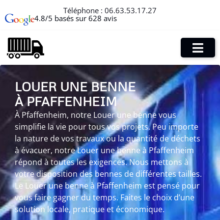
Téléphone :
06.63.53.17.27
4.8/5 basés sur 628 avis
LOUER UNE BENNE
À PFAFFENHEIM
À Pfaffenheim, notre Louer une benne vous
simplifie la vie pour tous vos projets. Peu importe
la nature de vos travaux ou la quantité de déchets
à évacuer, notre Louer une benne à Pfaffenheim
répond à toutes les exigences. Nous mettons à
votre disposition des bennes de différentes tailles.
Le Louer une benne à Pfaffenheim est pensé pour
vous faire gagner du temps. Faites le choix d’une
solution locale, pratique et économique.