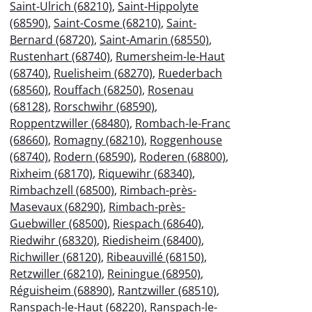
Saint-Ulrich (68210)
,
Saint-Hippolyte
(68590)
,
Saint-Cosme (68210)
,
Saint-
Bernard (68720)
,
Saint-Amarin (68550)
,
Rustenhart (68740)
,
Rumersheim-le-Haut
(68740)
,
Ruelisheim (68270)
,
Ruederbach
(68560)
,
Rouffach (68250)
,
Rosenau
(68128)
,
Rorschwihr (68590)
,
Roppentzwiller (68480)
,
Rombach-le-Franc
(68660)
,
Romagny (68210)
,
Roggenhouse
(68740)
,
Rodern (68590)
,
Roderen (68800)
,
Rixheim (68170)
,
Riquewihr (68340)
,
Rimbachzell (68500)
,
Rimbach-près-
Masevaux (68290)
,
Rimbach-près-
Guebwiller (68500)
,
Riespach (68640)
,
Riedwihr (68320)
,
Riedisheim (68400)
,
Richwiller (68120)
,
Ribeauvillé (68150)
,
Retzwiller (68210)
,
Reiningue (68950)
,
Réguisheim (68890)
,
Rantzwiller (68510)
,
Ranspach-le-Haut (68220)
,
Ranspach-le-