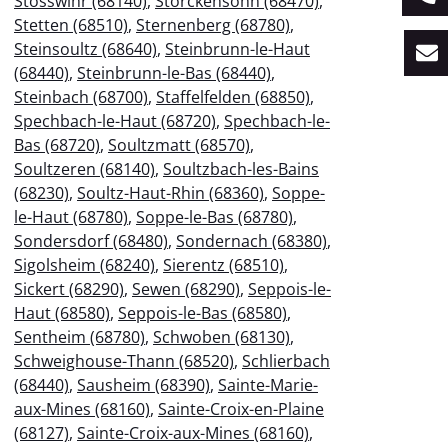
Stosswihr (68140)
,
Storckensohn (68470)
,
Stetten (68510)
,
Sternenberg (68780)
,
Steinsoultz (68640)
,
Steinbrunn-le-Haut
(68440)
,
Steinbrunn-le-Bas (68440)
,
Steinbach (68700)
,
Staffelfelden (68850)
,
Spechbach-le-Haut (68720)
,
Spechbach-le-
Bas (68720)
,
Soultzmatt (68570)
,
Soultzeren (68140)
,
Soultzbach-les-Bains
(68230)
,
Soultz-Haut-Rhin (68360)
,
Soppe-
le-Haut (68780)
,
Soppe-le-Bas (68780)
,
Sondersdorf (68480)
,
Sondernach (68380)
,
Sigolsheim (68240)
,
Sierentz (68510)
,
Sickert (68290)
,
Sewen (68290)
,
Seppois-le-
Haut (68580)
,
Seppois-le-Bas (68580)
,
Sentheim (68780)
,
Schwoben (68130)
,
Schweighouse-Thann (68520)
,
Schlierbach
(68440)
,
Sausheim (68390)
,
Sainte-Marie-
aux-Mines (68160)
,
Sainte-Croix-en-Plaine
(68127)
,
Sainte-Croix-aux-Mines (68160)
,