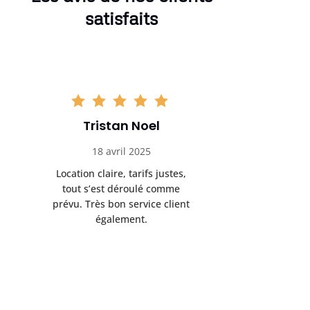
satisfaits
Tristan Noel
Chlo
18 avril 2025
30 
Location claire, tarifs justes,
Service au
tout s’est déroulé comme
été livrée p
prévu. Très bon service client
retrait s’e
également.
l’a