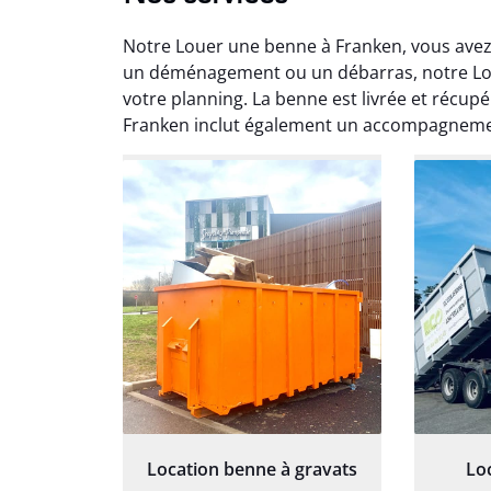
Notre Louer une benne à Franken, vous avez
un déménagement ou un débarras, notre Lou
votre planning. La benne est livrée et récup
Franken inclut également un accompagneme
Au
Le serv
ja
except
travaill
et prof
notre j
prêt p
proj
Location benne à gravats
Lo