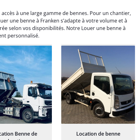
 accès à une large gamme de bennes. Pour un chantier,
er une benne à Franken s’adapte à votre volume et à
érée selon vos disponibilités. Notre Louer une benne à
nt personnalisé.
rélie Bonnet
Elisa Barreau
21 juin 2024
6 avril 2025
ice de terrassement
Parfait pour évacuer les
rdin à Var était
gravats de mon chantier.
ionnel. L'équipe a
Service rapide et efficace. Je
é de manière efficace
recommande sans
essionnelle, laissant
hésitation.
ardin impeccable et
our notre nouveau
et d'aménagement
cation Benne de
Location de benne
paysager.