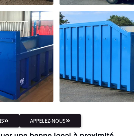
NS
APPELEZ-NOUS
uer une benne local à proximité,