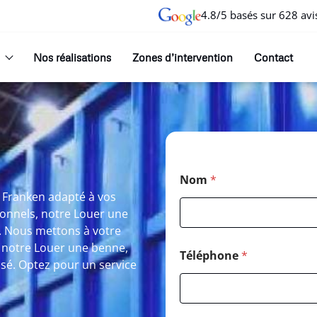
4.8/5 basés sur 628 avi
Nos réalisations
Zones d’intervention
Contact
Nom
*
 Franken adapté à vos
ionnels, notre Louer une
. Nous mettons à votre
c notre Louer une benne,
Téléphone
*
é. Optez pour un service