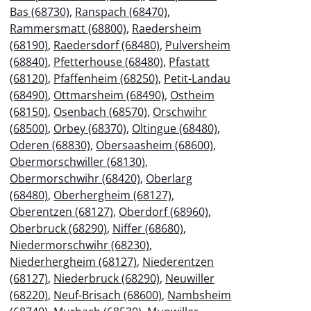
Bas (68730)
,
Ranspach (68470)
,
Rammersmatt (68800)
,
Raedersheim
(68190)
,
Raedersdorf (68480)
,
Pulversheim
(68840)
,
Pfetterhouse (68480)
,
Pfastatt
(68120)
,
Pfaffenheim (68250)
,
Petit-Landau
(68490)
,
Ottmarsheim (68490)
,
Ostheim
(68150)
,
Osenbach (68570)
,
Orschwihr
(68500)
,
Orbey (68370)
,
Oltingue (68480)
,
Oderen (68830)
,
Obersaasheim (68600)
,
Obermorschwiller (68130)
,
Obermorschwihr (68420)
,
Oberlarg
(68480)
,
Oberhergheim (68127)
,
Oberentzen (68127)
,
Oberdorf (68960)
,
Oberbruck (68290)
,
Niffer (68680)
,
Niedermorschwihr (68230)
,
Niederhergheim (68127)
,
Niederentzen
(68127)
,
Niederbruck (68290)
,
Neuwiller
(68220)
,
Neuf-Brisach (68600)
,
Nambsheim