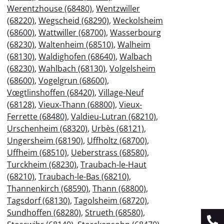
Werentzhouse (68480)
,
Wentzwiller
(68220)
,
Wegscheid (68290)
,
Weckolsheim
(68600)
,
Wattwiller (68700)
,
Wasserbourg
(68230)
,
Waltenheim (68510)
,
Walheim
(68130)
,
Waldighofen (68640)
,
Walbach
(68230)
,
Wahlbach (68130)
,
Volgelsheim
(68600)
,
Vogelgrun (68600)
,
Vœgtlinshoffen (68420)
,
Village-Neuf
(68128)
,
Vieux-Thann (68800)
,
Vieux-
Ferrette (68480)
,
Valdieu-Lutran (68210)
,
Urschenheim (68320)
,
Urbès (68121)
,
Ungersheim (68190)
,
Uffholtz (68700)
,
Uffheim (68510)
,
Ueberstrass (68580)
,
Turckheim (68230)
,
Traubach-le-Haut
(68210)
,
Traubach-le-Bas (68210)
,
Thannenkirch (68590)
,
Thann (68800)
,
Tagsdorf (68130)
,
Tagolsheim (68720)
,
Sundhoffen (68280)
,
Strueth (68580)
,