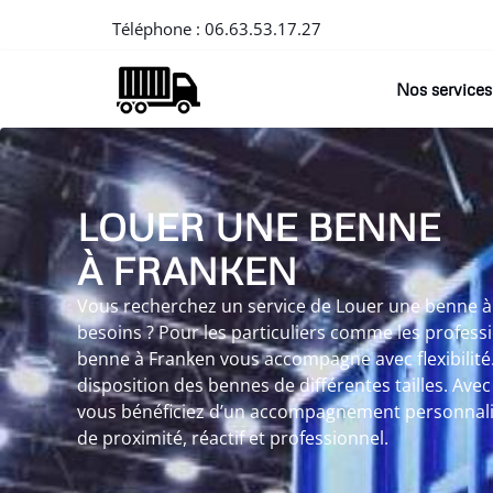
Téléphone :
06.63.53.17.27
Nos services
LOUER UNE BENNE
À FRANKEN
Vous recherchez un service de Louer une benne à
besoins ? Pour les particuliers comme les profess
benne à Franken vous accompagne avec flexibilité
disposition des bennes de différentes tailles. Ave
vous bénéficiez d’un accompagnement personnalis
de proximité, réactif et professionnel.