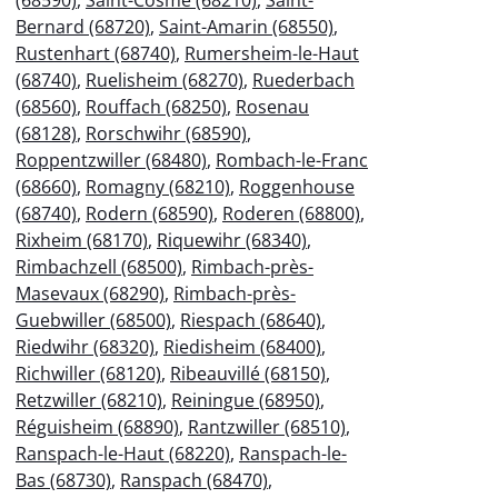
Bernard (68720)
,
Saint-Amarin (68550)
,
Rustenhart (68740)
,
Rumersheim-le-Haut
(68740)
,
Ruelisheim (68270)
,
Ruederbach
(68560)
,
Rouffach (68250)
,
Rosenau
(68128)
,
Rorschwihr (68590)
,
Roppentzwiller (68480)
,
Rombach-le-Franc
(68660)
,
Romagny (68210)
,
Roggenhouse
(68740)
,
Rodern (68590)
,
Roderen (68800)
,
Rixheim (68170)
,
Riquewihr (68340)
,
Rimbachzell (68500)
,
Rimbach-près-
Masevaux (68290)
,
Rimbach-près-
Guebwiller (68500)
,
Riespach (68640)
,
Riedwihr (68320)
,
Riedisheim (68400)
,
Richwiller (68120)
,
Ribeauvillé (68150)
,
Retzwiller (68210)
,
Reiningue (68950)
,
Réguisheim (68890)
,
Rantzwiller (68510)
,
Ranspach-le-Haut (68220)
,
Ranspach-le-
Bas (68730)
,
Ranspach (68470)
,