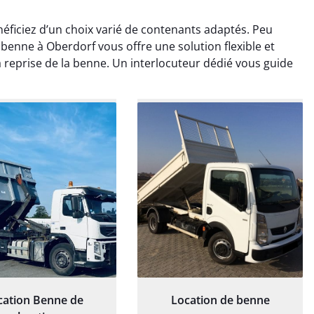
ficiez d’un choix varié de contenants adaptés. Peu
benne à Oberdorf vous offre une solution flexible et
 reprise de la benne. Un interlocuteur dédié vous guide
rélie Bonnet
Elisa Barreau
21 juin 2024
6 avril 2025
ice de terrassement
Parfait pour évacuer les
rdin à Var était
gravats de mon chantier.
ionnel. L'équipe a
Service rapide et efficace. Je
é de manière efficace
recommande sans
essionnelle, laissant
hésitation.
ardin impeccable et
our notre nouveau
et d'aménagement
paysager.
cation Benne de
Location de benne