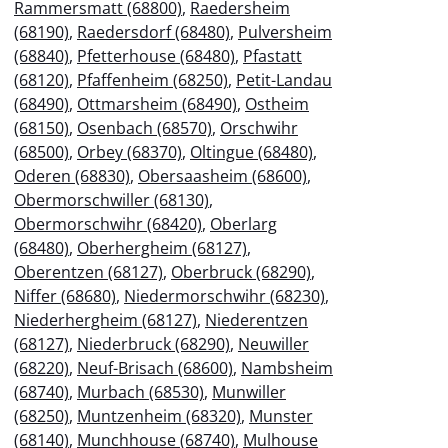
Rammersmatt (68800)
,
Raedersheim
(68190)
,
Raedersdorf (68480)
,
Pulversheim
(68840)
,
Pfetterhouse (68480)
,
Pfastatt
(68120)
,
Pfaffenheim (68250)
,
Petit-Landau
(68490)
,
Ottmarsheim (68490)
,
Ostheim
(68150)
,
Osenbach (68570)
,
Orschwihr
(68500)
,
Orbey (68370)
,
Oltingue (68480)
,
Oderen (68830)
,
Obersaasheim (68600)
,
Obermorschwiller (68130)
,
Obermorschwihr (68420)
,
Oberlarg
(68480)
,
Oberhergheim (68127)
,
Oberentzen (68127)
,
Oberbruck (68290)
,
Niffer (68680)
,
Niedermorschwihr (68230)
,
Niederhergheim (68127)
,
Niederentzen
(68127)
,
Niederbruck (68290)
,
Neuwiller
(68220)
,
Neuf-Brisach (68600)
,
Nambsheim
(68740)
,
Murbach (68530)
,
Munwiller
(68250)
,
Muntzenheim (68320)
,
Munster
(68140)
,
Munchhouse (68740)
,
Mulhouse