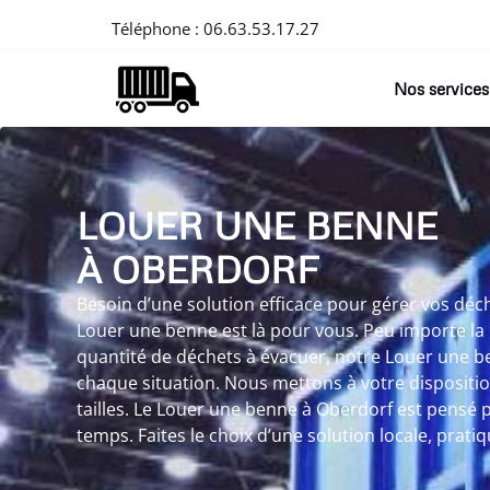
Téléphone :
06.63.53.17.27
Nos services
LOUER UNE BENNE
À OBERDORF
Besoin d’une solution efficace pour gérer vos déc
Louer une benne est là pour vous. Peu importe la 
quantité de déchets à évacuer, notre Louer une b
chaque situation. Nous mettons à votre dispositi
tailles. Le Louer une benne à Oberdorf est pensé 
temps. Faites le choix d’une solution locale, prat