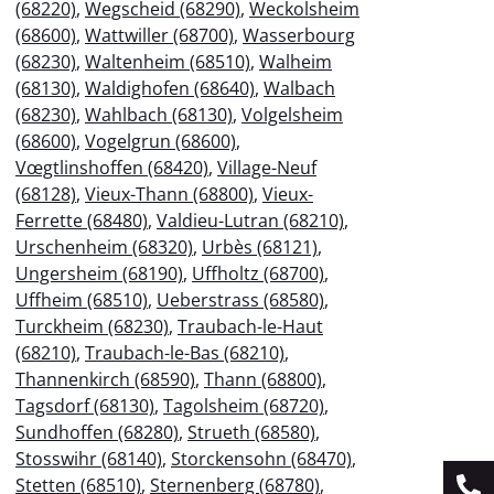
(68220)
,
Wegscheid (68290)
,
Weckolsheim
(68600)
,
Wattwiller (68700)
,
Wasserbourg
(68230)
,
Waltenheim (68510)
,
Walheim
(68130)
,
Waldighofen (68640)
,
Walbach
(68230)
,
Wahlbach (68130)
,
Volgelsheim
(68600)
,
Vogelgrun (68600)
,
Vœgtlinshoffen (68420)
,
Village-Neuf
(68128)
,
Vieux-Thann (68800)
,
Vieux-
Ferrette (68480)
,
Valdieu-Lutran (68210)
,
Urschenheim (68320)
,
Urbès (68121)
,
Ungersheim (68190)
,
Uffholtz (68700)
,
Uffheim (68510)
,
Ueberstrass (68580)
,
Turckheim (68230)
,
Traubach-le-Haut
(68210)
,
Traubach-le-Bas (68210)
,
Thannenkirch (68590)
,
Thann (68800)
,
Tagsdorf (68130)
,
Tagolsheim (68720)
,
Sundhoffen (68280)
,
Strueth (68580)
,
Stosswihr (68140)
,
Storckensohn (68470)
,
Stetten (68510)
,
Sternenberg (68780)
,