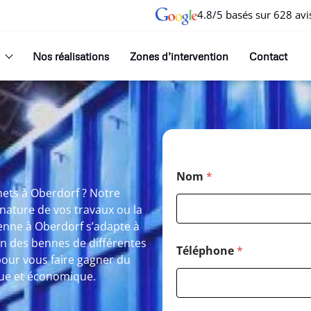
4.8/5 basés sur 628 avi
Nos réalisations
Zones d’intervention
Contact
Nom
*
hets à Oberdorf ? Notre
nature de vos travaux ou la
enne à Oberdorf s’adapte à
on des bennes de différentes
Téléphone
*
pour vous faire gagner du
ique et économique.