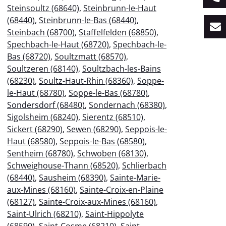
Steinsoultz (68640)
,
Steinbrunn-le-Haut
(68440)
,
Steinbrunn-le-Bas (68440)
,
Steinbach (68700)
,
Staffelfelden (68850)
,
Spechbach-le-Haut (68720)
,
Spechbach-le-
Bas (68720)
,
Soultzmatt (68570)
,
Soultzeren (68140)
,
Soultzbach-les-Bains
(68230)
,
Soultz-Haut-Rhin (68360)
,
Soppe-
le-Haut (68780)
,
Soppe-le-Bas (68780)
,
Sondersdorf (68480)
,
Sondernach (68380)
,
Sigolsheim (68240)
,
Sierentz (68510)
,
Sickert (68290)
,
Sewen (68290)
,
Seppois-le-
Haut (68580)
,
Seppois-le-Bas (68580)
,
Sentheim (68780)
,
Schwoben (68130)
,
Schweighouse-Thann (68520)
,
Schlierbach
(68440)
,
Sausheim (68390)
,
Sainte-Marie-
aux-Mines (68160)
,
Sainte-Croix-en-Plaine
(68127)
,
Sainte-Croix-aux-Mines (68160)
,
Saint-Ulrich (68210)
,
Saint-Hippolyte
(68590)
,
Saint-Cosme (68210)
,
Saint-