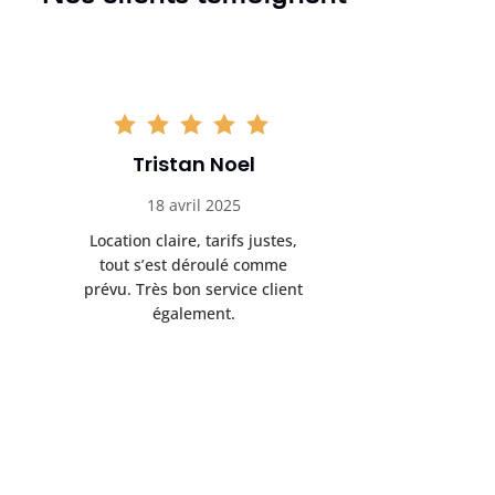
Tristan Noel
Chlo
18 avril 2025
30 
Location claire, tarifs justes,
Service au
tout s’est déroulé comme
été livrée p
prévu. Très bon service client
retrait s’e
également.
l’a