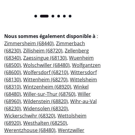
Nous sommes également disponible à
:
Zimmersheim (68440)
,
Zimmerbach
(68230)
,
Zillisheim (68720)
,
Zellenberg
(68340)
,
Zaessingue (68130)
,
Wuenheim
(68500)
,
Wolschwiller (68480)
,
Wolfgantzen
(68600)
,
Wolfersdorf (68210)
,
Wittersdorf
(68130)
,
Wittenheim (68270)
,
Wittelsheim
(68310)
,
Wintzenheim (68920)
,
Winkel
(68480)
,
Willer-sur-Thur (68760)
,
Willer
(68960)
,
Wildenstein (68820)
,
Wihr-au-Val
(68230)
,
Widensolen (68320)
,
Wickerschwihr (68320)
,
Wettolsheim
(68920)
,
Westhalten (68250)
,
Werentzhouse (68480)
,
Wentzwiller