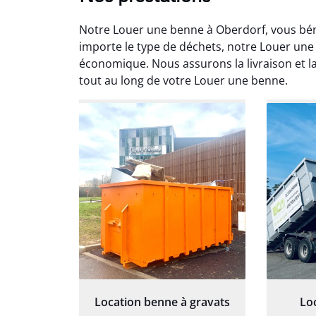
Notre Louer une benne à Oberdorf, vous béné
importe le type de déchets, notre Louer une 
économique. Nous assurons la livraison et la
tout au long de votre Louer une benne.
Au
Le serv
ja
except
travaill
et prof
notre j
prêt p
proj
Location benne à gravats
Lo