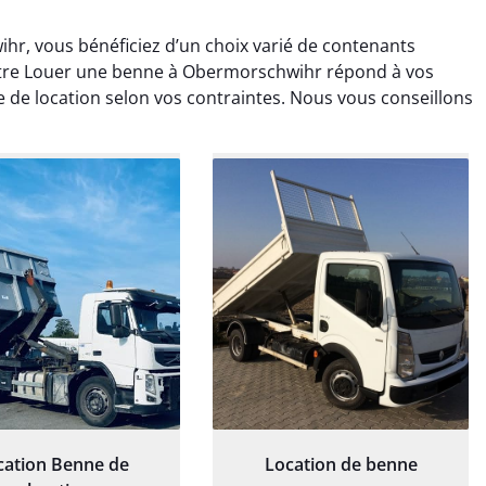
r, vous bénéficiez d’un choix varié de contenants
otre Louer une benne à Obermorschwihr répond à vos
e de location selon vos contraintes. Nous vous conseillons
rélie Bonnet
Elisa Barreau
21 juin 2024
6 avril 2025
ice de terrassement
Parfait pour évacuer les
rdin à Var était
gravats de mon chantier.
ionnel. L'équipe a
Service rapide et efficace. Je
é de manière efficace
recommande sans
essionnelle, laissant
hésitation.
ardin impeccable et
our notre nouveau
et d'aménagement
paysager.
cation Benne de
Location de benne