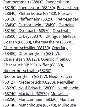
Rammersmatt (68800)
,
Raedersheim
(68190)
,
Raedersdorf (68480)
,
Pulversheim
(68840)
,
Pfetterhouse (68480)
,
Pfastatt
(68120)
,
Pfaffenheim (68250)
,
Petit-Landau
(68490)
,
Ottmarsheim (68490)
,
Ostheim
(68150)
,
Osenbach (68570)
,
Orschwihr
(68500)
,
Orbey (68370)
,
Oltingue (68480)
,
Oderen (68830)
,
Obersaasheim (68600)
,
Obermorschwiller (68130)
,
Oberlarg
(68480)
,
Oberhergheim (68127)
,
Oberentzen (68127)
,
Oberdorf (68960)
,
Oberbruck (68290)
,
Niffer (68680)
,
Niedermorschwihr (68230)
,
Niederhergheim (68127)
,
Niederentzen
(68127)
,
Niederbruck (68290)
,
Neuwiller
(68220)
,
Neuf-Brisach (68600)
,
Nambsheim
(68740)
,
Murbach (68530)
,
Munwiller
(68250)
,
Muntzenheim (68320)
,
Munster
(68140)
,
Munchhouse (68740)
,
Mulhouse