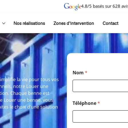
4.8/5 basés sur 628 avi
Nos réalisations
Zones d’intervention
Contact
R
Nom
*
plifie la vie pour tous vos
onnels, notre Louer une
tion. Chaque benne est
otre Louer une benne, vous
Téléphone
*
tes le choix d’une solution