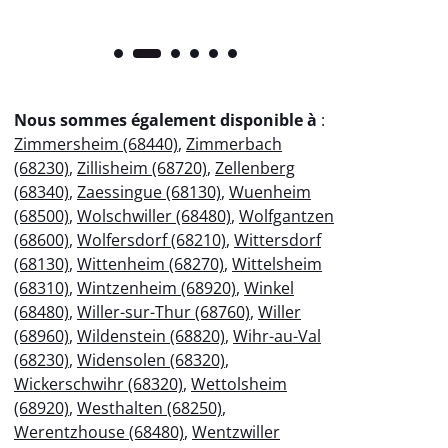
Nous sommes également disponible à
:
Zimmersheim (68440)
,
Zimmerbach
(68230)
,
Zillisheim (68720)
,
Zellenberg
(68340)
,
Zaessingue (68130)
,
Wuenheim
(68500)
,
Wolschwiller (68480)
,
Wolfgantzen
(68600)
,
Wolfersdorf (68210)
,
Wittersdorf
(68130)
,
Wittenheim (68270)
,
Wittelsheim
(68310)
,
Wintzenheim (68920)
,
Winkel
(68480)
,
Willer-sur-Thur (68760)
,
Willer
(68960)
,
Wildenstein (68820)
,
Wihr-au-Val
(68230)
,
Widensolen (68320)
,
Wickerschwihr (68320)
,
Wettolsheim
(68920)
,
Westhalten (68250)
,
Werentzhouse (68480)
,
Wentzwiller