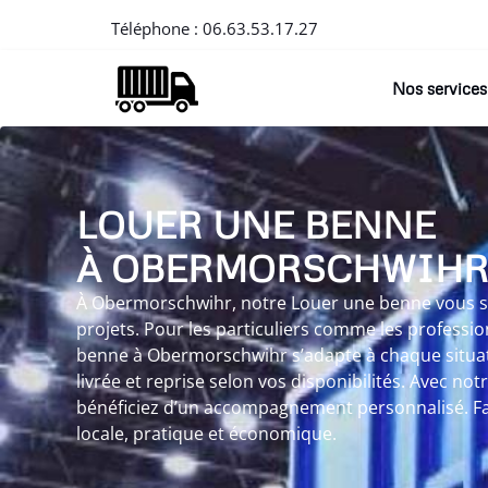
Téléphone :
06.63.53.17.27
Nos services
LOUER UNE BENNE
À OBERMORSCHWIH
À Obermorschwihr, notre Louer une benne vous sim
projets. Pour les particuliers comme les professi
benne à Obermorschwihr s’adapte à chaque situa
livrée et reprise selon vos disponibilités. Avec n
bénéficiez d’un accompagnement personnalisé. Fai
locale, pratique et économique.