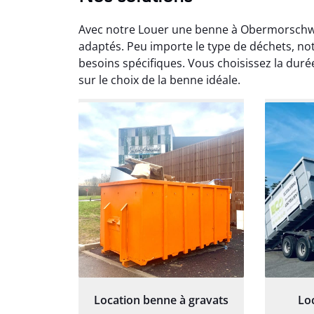
Avec notre Louer une benne à Obermorschwih
adaptés. Peu importe le type de déchets, n
besoins spécifiques. Vous choisissez la duré
sur le choix de la benne idéale.
Au
Le serv
ja
except
travaill
et prof
notre j
prêt p
proj
Location benne à gravats
Lo