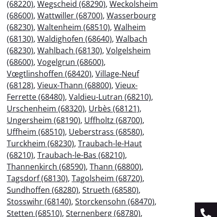
(68220)
,
Wegscheid (68290)
,
Weckolsheim
(68600)
,
Wattwiller (68700)
,
Wasserbourg
(68230)
,
Waltenheim (68510)
,
Walheim
(68130)
,
Waldighofen (68640)
,
Walbach
(68230)
,
Wahlbach (68130)
,
Volgelsheim
(68600)
,
Vogelgrun (68600)
,
Vœgtlinshoffen (68420)
,
Village-Neuf
(68128)
,
Vieux-Thann (68800)
,
Vieux-
Ferrette (68480)
,
Valdieu-Lutran (68210)
,
Urschenheim (68320)
,
Urbès (68121)
,
Ungersheim (68190)
,
Uffholtz (68700)
,
Uffheim (68510)
,
Ueberstrass (68580)
,
Turckheim (68230)
,
Traubach-le-Haut
(68210)
,
Traubach-le-Bas (68210)
,
Thannenkirch (68590)
,
Thann (68800)
,
Tagsdorf (68130)
,
Tagolsheim (68720)
,
Sundhoffen (68280)
,
Strueth (68580)
,
Stosswihr (68140)
,
Storckensohn (68470)
,
Stetten (68510)
,
Sternenberg (68780)
,