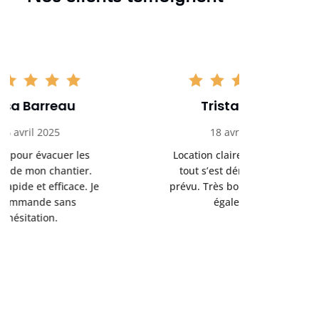
Tristan Noel
Chlo
18 avril 2025
30 
Location claire, tarifs justes,
Service au
tout s’est déroulé comme
été livrée p
prévu. Très bon service client
retrait s’e
également.
l’a