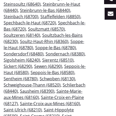
Steinsoultz (68640)
,
Steinbrunn-le-Haut
(68440)
,
Steinbrunn-le-Bas (68440)
,
Steinbach (68700)
,
Staffelfelden (68850)
,
Spechbach-le-Haut (68720)
,
Spechbach-le-
Bas (68720)
,
Soultzmatt (68570)
,
Soultzeren (68140)
,
Soultzbach-les-Bains
(68230)
,
Soultz-Haut-Rhin (68360)
,
Soppe-
le-Haut (68780)
,
Soppe-le-Bas (68780)
,
Sondersdorf (68480)
,
Sondernach (68380)
,
Sigolsheim (68240)
,
Sierentz (68510)
,
Sickert (68290)
,
Sewen (68290)
,
Seppois-le-
Haut (68580)
,
Seppois-le-Bas (68580)
,
Sentheim (68780)
,
Schwoben (68130)
,
Schweighouse-Thann (68520)
,
Schlierbach
(68440)
,
Sausheim (68390)
,
Sainte-Marie-
aux-Mines (68160)
,
Sainte-Croix-en-Plaine
(68127)
,
Sainte-Croix-aux-Mines (68160)
,
Saint-Ulrich (68210)
,
Saint-Hippolyte
(68590)
,
Saint-Cosme (68210)
,
Saint-