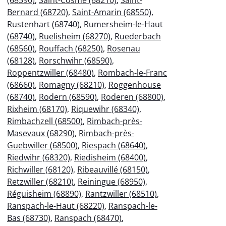
Bernard (68720)
,
Saint-Amarin (68550)
,
Rustenhart (68740)
,
Rumersheim-le-Haut
(68740)
,
Ruelisheim (68270)
,
Ruederbach
(68560)
,
Rouffach (68250)
,
Rosenau
(68128)
,
Rorschwihr (68590)
,
Roppentzwiller (68480)
,
Rombach-le-Franc
(68660)
,
Romagny (68210)
,
Roggenhouse
(68740)
,
Rodern (68590)
,
Roderen (68800)
,
Rixheim (68170)
,
Riquewihr (68340)
,
Rimbachzell (68500)
,
Rimbach-près-
Masevaux (68290)
,
Rimbach-près-
Guebwiller (68500)
,
Riespach (68640)
,
Riedwihr (68320)
,
Riedisheim (68400)
,
Richwiller (68120)
,
Ribeauvillé (68150)
,
Retzwiller (68210)
,
Reiningue (68950)
,
Réguisheim (68890)
,
Rantzwiller (68510)
,
Ranspach-le-Haut (68220)
,
Ranspach-le-
Bas (68730)
,
Ranspach (68470)
,